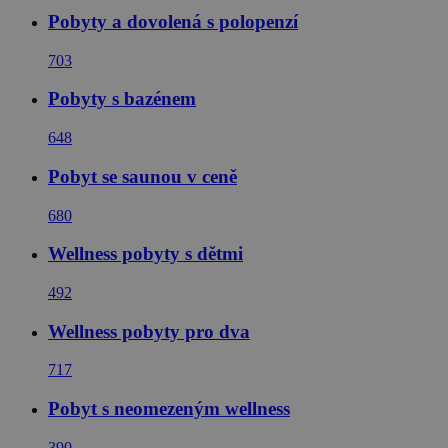
Pobyty a dovolená s polopenzí
703
Pobyty s bazénem
648
Pobyt se saunou v ceně
680
Wellness pobyty s dětmi
492
Wellness pobyty pro dva
717
Pobyt s neomezeným wellness
390