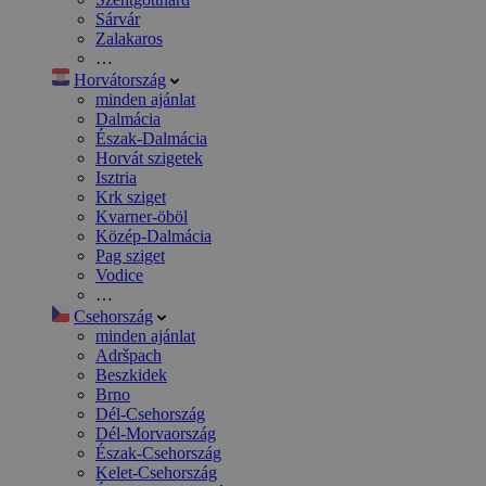
Sárvár
Zalakaros
…
Horvátország
minden ajánlat
Dalmácia
Észak-Dalmácia
Horvát szigetek
Isztria
Krk sziget
Kvarner-öböl
Közép-Dalmácia
Pag sziget
Vodice
…
Csehország
minden ajánlat
Adršpach
Beszkidek
Brno
Dél-Csehország
Dél-Morvaország
Észak-Csehország
Kelet-Csehország