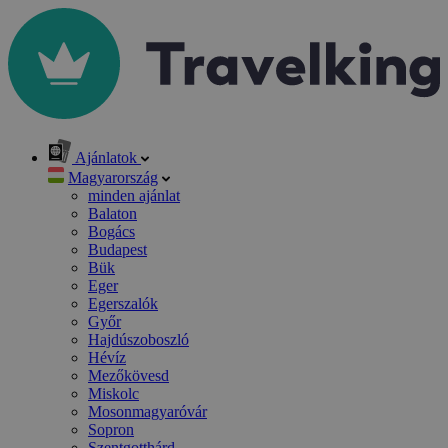
Ajánlatok
Magyarország
minden ajánlat
Balaton
Bogács
Budapest
Bük
Eger
Egerszalók
Győr
Hajdúszoboszló
Hévíz
Mezőkövesd
Miskolc
Mosonmagyaróvár
Sopron
Szentgotthárd