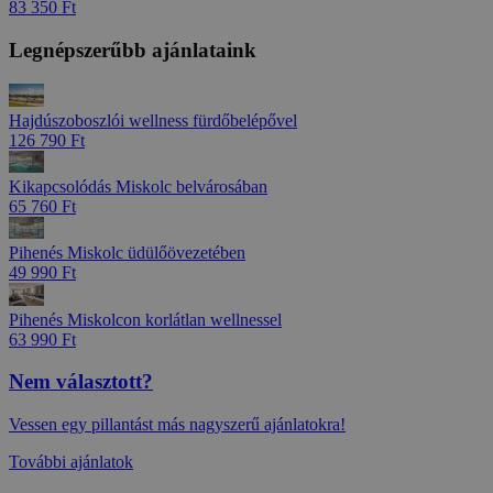
83 350 Ft
Legnépszerűbb ajánlataink
Hajdúszoboszlói wellness fürdőbelépővel
126 790 Ft
Kikapcsolódás Miskolc belvárosában
65 760 Ft
Pihenés Miskolc üdülőövezetében
49 990 Ft
Pihenés Miskolcon korlátlan wellnessel
63 990 Ft
Nem választott?
Vessen egy pillantást más nagyszerű ajánlatokra!
További ajánlatok