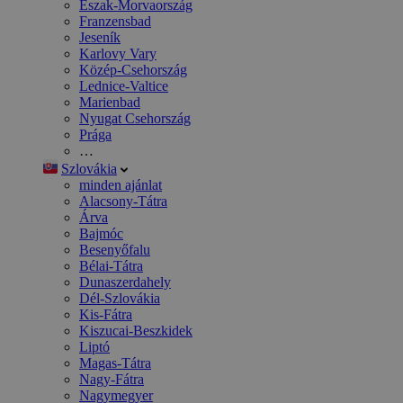
Észak-Morvaország
Franzensbad
Jeseník
Karlovy Vary
Közép-Csehország
Lednice-Valtice
Marienbad
Nyugat Csehország
Prága
…
Szlovákia
minden ajánlat
Alacsony-Tátra
Árva
Bajmóc
Besenyőfalu
Bélai-Tátra
Dunaszerdahely
Dél-Szlovákia
Kis-Fátra
Kiszucai-Beszkidek
Liptó
Magas-Tátra
Nagy-Fátra
Nagymegyer