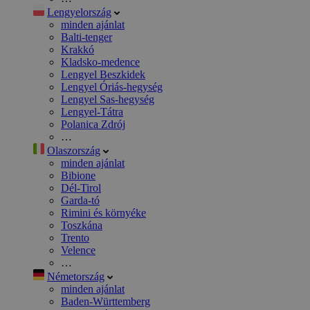
Lengyelország
minden ajánlat
Balti-tenger
Krakkó
Kladsko-medence
Lengyel Beszkidek
Lengyel Óriás-hegység
Lengyel Sas-hegység
Lengyel-Tátra
Polanica Zdrój
…
Olaszország
minden ajánlat
Bibione
Dél-Tirol
Garda-tó
Rimini és környéke
Toszkána
Trento
Velence
…
Németország
minden ajánlat
Baden-Württemberg