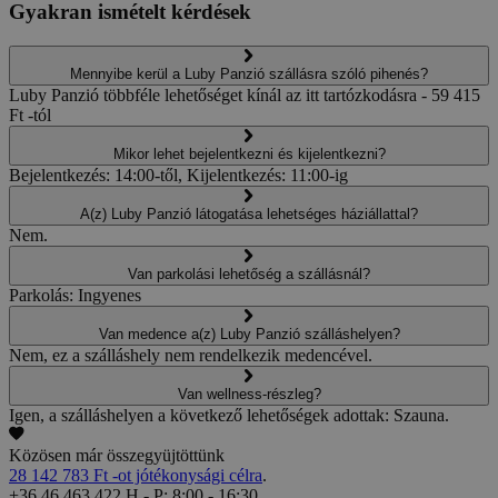
Gyakran ismételt kérdések
Mennyibe kerül a Luby Panzió szállásra szóló pihenés?
Luby Panzió többféle lehetőséget kínál az itt tartózkodásra - 59 415
Ft -tól
Mikor lehet bejelentkezni és kijelentkezni?
Bejelentkezés: 14:00-től, Kijelentkezés: 11:00-ig
A(z) Luby Panzió látogatása lehetséges háziállattal?
Nem.
Van parkolási lehetőség a szállásnál?
Parkolás: Ingyenes
Van medence a(z) Luby Panzió szálláshelyen?
Nem, ez a szálláshely nem rendelkezik medencével.
Van wellness-részleg?
Igen, a szálláshelyen a következő lehetőségek adottak: Szauna.
Közösen már összegyüjtöttünk
28 142 783 Ft -ot jótékonysági célra
.
+36 46 463 422
H - P: 8:00 - 16:30