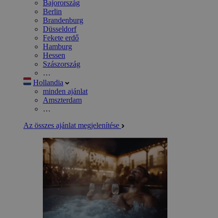
Bajorország
Berlin
Brandenburg
Düsseldorf
Fekete erdő
Hamburg
Hessen
Szászország
…
Hollandia
minden ajánlat
Amszterdam
…
Az összes ajánlat megjelenítése