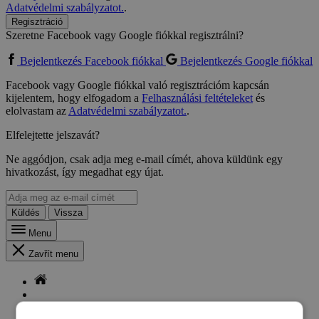
Adatvédelmi szabályzatot.
.
Regisztráció
Szeretne Facebook vagy Google fiókkal regisztrálni?
Bejelentkezés Facebook fiókkal
Bejelentkezés Google fiókkal
Facebook vagy Google fiókkal való regisztrációm kapcsán
kijelentem, hogy elfogadom a
Felhasználási feltételeket
és
elolvastam az
Adatvédelmi szabályzatot.
.
Elfelejtette jelszavát?
Ne aggódjon, csak adja meg e-mail címét, ahova küldünk egy
hivatkozást, így megadhat egy újat.
Küldés
Vissza
Menu
Zavřít menu
Luby Panzió