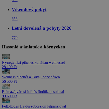
Víkendový pobyt
656
Letní dovolená a pobyty 2026
779
Hasonló ajánlatok a környéken
Nyíregyházi pihenés korlátlan wellnessel
28 190 Ft
Wellness pihenés a Tokaji borvidéken
56 500 Ft
Balmazújvárosi üdülés fürdőkapcsolattal
99 600 Ft
Feltöltődés Hajdúszoboszlón félpanzióval