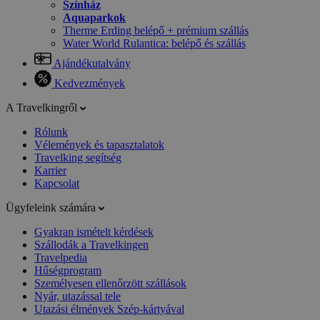
Színház
Aquaparkok
Therme Erding belépő + prémium szállás
Water World Rulantica: belépő és szállás
Ajándékutalvány
Kedvezmények
A Travelkingről
Rólunk
Vélemények és tapasztalatok
Travelking segítség
Karrier
Kapcsolat
Ügyfeleink számára
Gyakran ismételt kérdések
Szállodák a Travelkingen
Travelpedia
Hűségprogram
Személyesen ellenőrzött szállások
Nyár, utazással tele
Utazási élmények Szép-kártyával