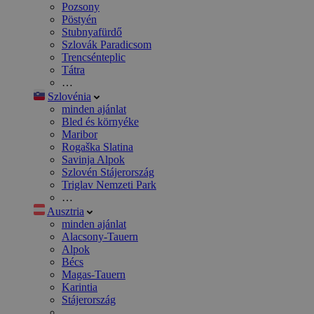
Pozsony
Pöstyén
Stubnyafürdő
Szlovák Paradicsom
Trencsénteplic
Tátra
…
Szlovénia
minden ajánlat
Bled és környéke
Maribor
Rogaška Slatina
Savinja Alpok
Szlovén Stájerország
Triglav Nemzeti Park
…
Ausztria
minden ajánlat
Alacsony-Tauern
Alpok
Bécs
Magas-Tauern
Karintia
Stájerország
…