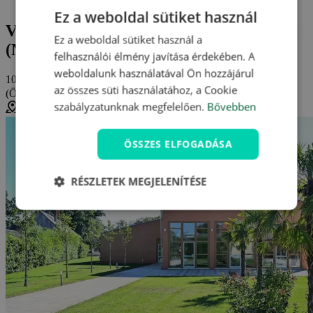
Vélemények és értékelések: Luby Panzió
Ez a weboldal sütiket használ
Vélemények és értékelések: Luby Panzió
Ez a weboldal sütiket használ a
(Nagyar)
felhasználói élmény javítása érdekében. A
weboldalunk használatával Ön hozzájárul
10/10
az összes süti használatához, a Cookie
(Összesen
3 értékelés
)
kiváló
szabályzatunknak megfelelően.
Bővebben
Nagyar, Magyarország (
Térkép megjelenítése
)
ÖSSZES ELFOGADÁSA
RÉSZLETEK MEGJELENÍTÉSE