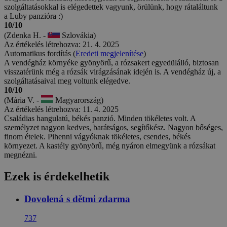
szolgáltatásokkal is elégedettek vagyunk, örülünk, hogy rátaláltunk
a Luby panzióra :)
10/10
(Zdenka H. -
Szlovákia)
Az értékelés létrehozva: 21. 4. 2025
Automatikus fordítás (
Eredeti megjelenítése
)
A vendégház környéke gyönyörű, a rózsakert egyedülálló, biztosan
visszatérünk még a rózsák virágzásának idején is. A vendégház új, a
szolgáltatásaival meg voltunk elégedve.
10/10
(Mária V. -
Magyarország)
Az értékelés létrehozva: 11. 4. 2025
Családias hangulatú, békés panzió. Minden tökéletes volt. A
személyzet nagyon kedves, barátságos, segítőkész. Nagyon bőséges,
finom ételek. Pihenni vágyóknak tökéletes, csendes, békés
környezet. A kastély gyönyörű, még nyáron elmegyünk a rózsákat
megnézni.
Ezek is érdekelhetik
Dovolená s dětmi zdarma
737