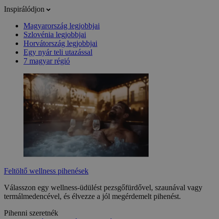
Inspirálódjon
Magyarország legjobbjai
Szlovénia legjobbjai
Horvátország legjobbjai
Egy nyár teli utazással
7 magyar régió
Feltöltő wellness pihenések
Válasszon egy wellness-üdülést pezsgőfürdővel, szaunával vagy
termálmedencével, és élvezze a jól megérdemelt pihenést.
Pihenni szeretnék