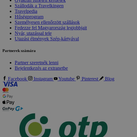
Gyakran ismételt kérdések
Szállodák a Travelkingen
Travelpedia
Hűségprogram
Személyesen ellenőrzött szállások
Fedezze fel Magyarország legjobbjait
Nyár, utazással tele
Utazási élmények Szép-kártyával
Partnerek számára
Partner szeretnék lenni
Bejelentkezés az extranetbe
Facebook
Instagram
Youtube
Pinterest
Blog