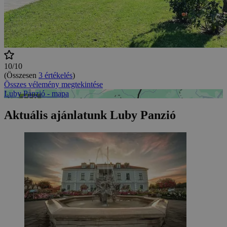
10/10
(Összesen
3 értékelés
)
Összes vélemény megtekintése
Luby Panzió - mapa
Aktuális ajánlatunk Luby Panzió