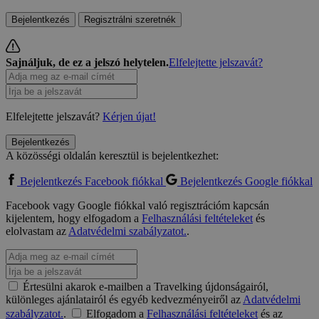
Bejelentkezés
Regisztrálni szeretnék
Sajnáljuk, de ez a jelszó helytelen.
Elfelejtette jelszavát?
Elfelejtette jelszavát?
Kérjen újat!
Bejelentkezés
A közösségi oldalán keresztül is bejelentkezhet:
Bejelentkezés Facebook fiókkal
Bejelentkezés Google fiókkal
Facebook vagy Google fiókkal való regisztrációm kapcsán
kijelentem, hogy elfogadom a
Felhasználási feltételeket
és
elolvastam az
Adatvédelmi szabályzatot.
.
Értesülni akarok e-mailben a Travelking újdonságairól,
különleges ajánlatairól és egyéb kedvezményeiről az
Adatvédelmi
szabályzatot.
.
Elfogadom a
Felhasználási feltételeket
és az