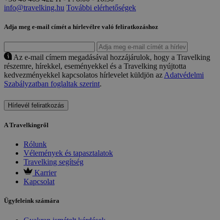
info@travelking.hu
További elérhetőségek
Adja meg e-mail címét a hírlevélre való feliratkozáshoz
Az e-mail címem megadásával hozzájárulok, hogy a Travelking
részemre, hírekkel, eseményekkel és a Travelking nyújtotta
kedvezményekkel kapcsolatos hírlevelet küldjön az
Adatvédelmi
Szabályzatban foglaltak szerint
.
Hírlevél feliratkozás
A Travelkingről
Rólunk
Vélemények és tapasztalatok
Travelking segítség
Karrier
Kapcsolat
Ügyfeleink számára