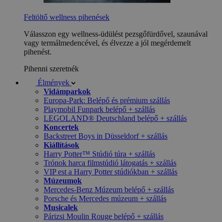
Feltöltő wellness pihenések
Válasszon egy wellness-üdülést pezsgőfürdővel, szaunával
vagy termálmedencével, és élvezze a jól megérdemelt
pihenést.
Pihenni szeretnék
Élmények
Vidámparkok
Europa-Park: Belépő és prémium szállás
Playmobil Funpark belépő + szállás
LEGOLAND® Deutschland belépő + szállás
Koncertek
Backstreet Boys in Düsseldorf + szállás
Kiállítások
Harry Potter™ Stúdió túra + szállás
Trónok harca filmstúdió látogatás + szállás
VIP est a Harry Potter stúdiókban + szállás
Múzeumok
Mercedes-Benz Múzeum belépő + szállás
Porsche és Mercedes múzeum + szállás
Musicalek
Párizsi Moulin Rouge belépő + szállás