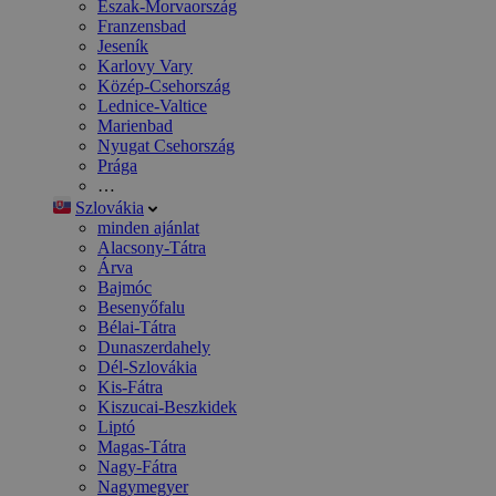
Észak-Morvaország
Franzensbad
Jeseník
Karlovy Vary
Közép-Csehország
Lednice-Valtice
Marienbad
Nyugat Csehország
Prága
…
Szlovákia
minden ajánlat
Alacsony-Tátra
Árva
Bajmóc
Besenyőfalu
Bélai-Tátra
Dunaszerdahely
Dél-Szlovákia
Kis-Fátra
Kiszucai-Beszkidek
Liptó
Magas-Tátra
Nagy-Fátra
Nagymegyer