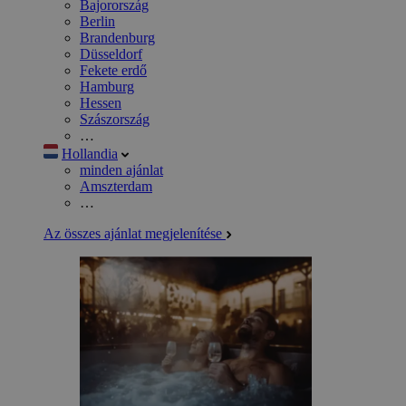
Bajorország
Berlin
Brandenburg
Düsseldorf
Fekete erdő
Hamburg
Hessen
Szászország
…
Hollandia
minden ajánlat
Amszterdam
…
Az összes ajánlat megjelenítése