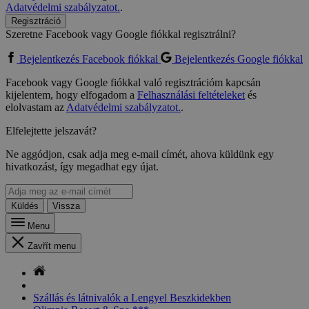
Adatvédelmi szabályzatot.
.
Regisztráció
Szeretne Facebook vagy Google fiókkal regisztrálni?
Bejelentkezés Facebook fiókkal
Bejelentkezés Google fiókkal
Facebook vagy Google fiókkal való regisztrációm kapcsán
kijelentem, hogy elfogadom a
Felhasználási feltételeket
és
elolvastam az
Adatvédelmi szabályzatot.
.
Elfelejtette jelszavát?
Ne aggódjon, csak adja meg e-mail címét, ahova küldünk egy
hivatkozást, így megadhat egy újat.
Küldés
Vissza
Menu
Zavřít menu
Szállás és látnivalók a Lengyel Beszkidekben