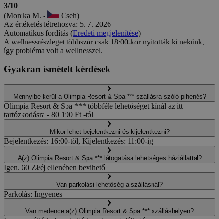
3/10
(Monika M. -
Cseh)
Az értékelés létrehozva: 5. 7. 2026
Automatikus fordítás (
Eredeti megjelenítése
)
A wellnessrészleget többször csak 18:00-kor nyitották ki nekünk,
így probléma volt a wellnesszel.
Gyakran ismételt kérdések
Mennyibe kerül a Olimpia Resort & Spa *** szállásra szóló pihenés?
Olimpia Resort & Spa *** többféle lehetőséget kínál az itt
tartózkodásra - 80 190 Ft -tól
Mikor lehet bejelentkezni és kijelentkezni?
Bejelentkezés: 16:00-től, Kijelentkezés: 11:00-ig
A(z) Olimpia Resort & Spa *** látogatása lehetséges háziállattal?
Igen. 60 Zł/éj ellenében bevihető
Van parkolási lehetőség a szállásnál?
Parkolás: Ingyenes
Van medence a(z) Olimpia Resort & Spa *** szálláshelyen?