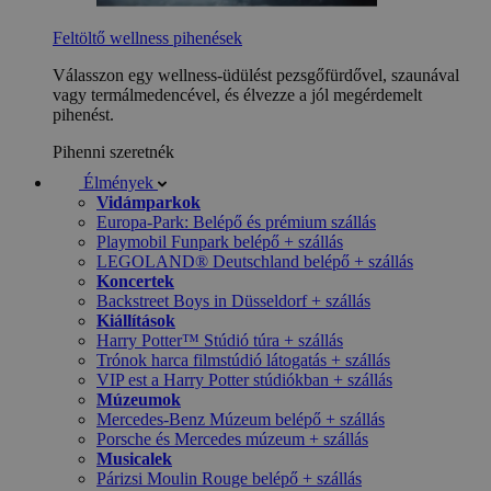
Feltöltő wellness pihenések
Válasszon egy wellness-üdülést pezsgőfürdővel, szaunával
vagy termálmedencével, és élvezze a jól megérdemelt
pihenést.
Pihenni szeretnék
Élmények
Vidámparkok
Europa-Park: Belépő és prémium szállás
Playmobil Funpark belépő + szállás
LEGOLAND® Deutschland belépő + szállás
Koncertek
Backstreet Boys in Düsseldorf + szállás
Kiállítások
Harry Potter™ Stúdió túra + szállás
Trónok harca filmstúdió látogatás + szállás
VIP est a Harry Potter stúdiókban + szállás
Múzeumok
Mercedes-Benz Múzeum belépő + szállás
Porsche és Mercedes múzeum + szállás
Musicalek
Párizsi Moulin Rouge belépő + szállás