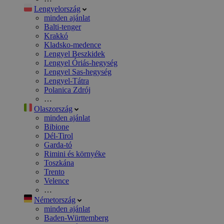
Lengyelország
minden ajánlat
Balti-tenger
Krakkó
Kladsko-medence
Lengyel Beszkidek
Lengyel Óriás-hegység
Lengyel Sas-hegység
Lengyel-Tátra
Polanica Zdrój
…
Olaszország
minden ajánlat
Bibione
Dél-Tirol
Garda-tó
Rimini és környéke
Toszkána
Trento
Velence
…
Németország
minden ajánlat
Baden-Württemberg