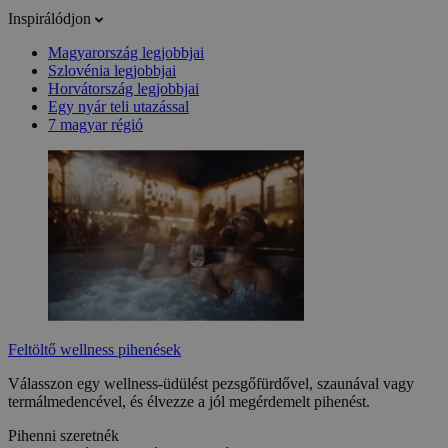
Inspirálódjon
Magyarország legjobbjai
Szlovénia legjobbjai
Horvátország legjobbjai
Egy nyár teli utazással
7 magyar régió
Feltöltő wellness pihenések
Válasszon egy wellness-üdülést pezsgőfürdővel, szaunával vagy
termálmedencével, és élvezze a jól megérdemelt pihenést.
Pihenni szeretnék