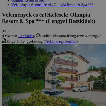
Olimpia Resort & Spa ***
Vélemények és értékelések: Olimpia Resort & Spa ***
Vélemények és értékelések: Olimpia
Resort & Spa *** (Lengyel Beszkidek)
3/10
(Összesen
1 értékelés
)
headline.discount-listing-review-rating--2
Szczyrk, Lengyelország (
Térkép megjelenítése
)