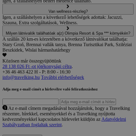
Igen, a szálláshelyen beltéri medence található.
Van wellness-részleg?
Igen, a szálláshelyen a következő lehetőségek adottak: Jacuzzi,
Szauna, Extra szolgáltatások, Wellness.
Milyen látnivalók találhatóak a(z) Olimpia Resort & Spa *** környékén?
A szállás 20 km-es körzetében a következő látnivalókat találhatja:
Stary Groń, Brennai vallák tanya, Brenna Turisztikai Park, Sziléziai
Beszkidek, Wislai hármashatárhegy
Közösen már összegyüjtöttünk
28 138 026 Ft -ot jótékonysági célra
.
+36 46 463 422
H - P: 8:00 - 16:30
info@travelking.hu
További elérhetőségek
Adja meg e-mail címét a hírlevélre való feliratkozáshoz
Az e-mail címem megadásával hozzájárulok, hogy a Travelking
részemre, hírekkel, eseményekkel és a Travelking nyújtotta
kedvezményekkel kapcsolatos hírlevelet küldjön az
Adatvédelmi
Szabályzatban foglaltak szerint
.