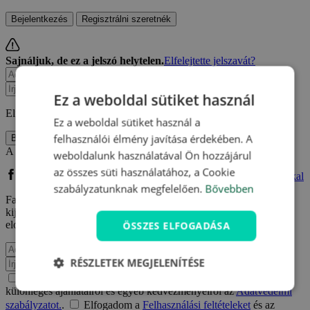
Bejelentkezés
Regisztrálni szeretnék
Sajnáljuk, de ez a jelszó helytelen.
Elfelejtette jelszavát?
Ez a weboldal sütiket használ
Elfelejtette jelszavát?
Kérjen újat!
Ez a weboldal sütiket használ a
felhasználói élmény javítása érdekében. A
Bejelentkezés
A közösségi oldalán keresztül is bejelentkezhet:
weboldalunk használatával Ön hozzájárul
az összes süti használatához, a Cookie
Bejelentkezés Facebook fiókkal
Bejelentkezés Google fiókkal
szabályzatunknak megfelelően.
Bővebben
Facebook vagy Google fiókkal való regisztrációm kapcsán
kijelentem, hogy elfogadom a
Felhasználási feltételeket
és
ÖSSZES ELFOGADÁSA
elolvastam az
Adatvédelmi szabályzatot.
.
RÉSZLETEK MEGJELENÍTÉSE
Értesülni akarok e-mailben a Travelking újdonságairól,
különleges ajánlatairól és egyéb kedvezményeiről az
Adatvédelmi
szabályzatot.
.
Elfogadom a
Felhasználási feltételeket
és az