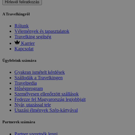
Hírlevél feliratkozás
A Travelkingről
Rólunk
Vélemények és tapasztalatok
Travelking segítség
Karrier
Kapcsolat
Ügyfeleink számára
Gyakran ismételt kérdések
Szállodák a Travelkingen
Travelpedia
Hűségprogram
Személyesen ellenőrzött szállások
Fedezze fel Magyarország legjobbjait
Nyár, utazással tele
Utazási élmények Szép-kártyával
Partnerek számára
Partner szeretnék lenni