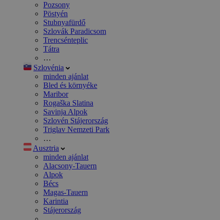
Pozsony
Pöstyén
Stubnyafürdő
Szlovák Paradicsom
Trencsénteplic
Tátra
…
Szlovénia
minden ajánlat
Bled és környéke
Maribor
Rogaška Slatina
Savinja Alpok
Szlovén Stájerország
Triglav Nemzeti Park
…
Ausztria
minden ajánlat
Alacsony-Tauern
Alpok
Bécs
Magas-Tauern
Karintia
Stájerország
…