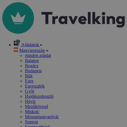
Ajánlatok
Magyarország
minden ajánlat
Balaton
Bogács
Budapest
Bük
Eger
Egerszalók
Győr
Hajdúszoboszló
Hévíz
Mezőkövesd
Miskolc
Mosonmagyaróvár
Sopron
Szentgotthárd