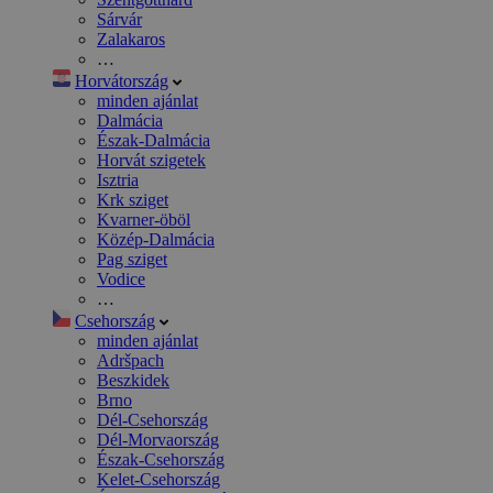
Sárvár
Zalakaros
…
Horvátország
minden ajánlat
Dalmácia
Észak-Dalmácia
Horvát szigetek
Isztria
Krk sziget
Kvarner-öböl
Közép-Dalmácia
Pag sziget
Vodice
…
Csehország
minden ajánlat
Adršpach
Beszkidek
Brno
Dél-Csehország
Dél-Morvaország
Észak-Csehország
Kelet-Csehország