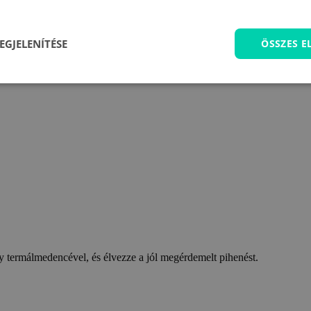
EGJELENÍTÉSE
ÖSSZES 
 termálmedencével, és élvezze a jól megérdemelt pihenést.