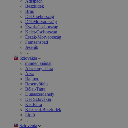
Adršpach
Beszkidek
Brno
Dél-Csehország
Dél-Morvaország
Észak-Csehország
Kelet-Csehország
Észak-Morvaország
Franzensbad
Jeseník
…
Szlovákia
minden ajánlat
Alacsony-Tátra
Árva
Bajmóc
Besenyőfalu
Bélai-Tátra
Dunaszerdahely
Dél-Szlovákia
Kis-Fátra
Kiszucai-Beszkidek
Liptó
…
Szlovénia