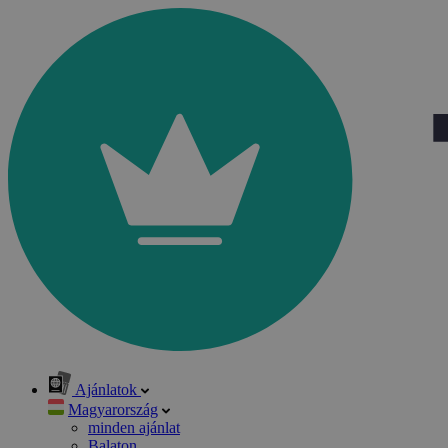
Ajánlatok
Magyarország
minden ajánlat
Balaton