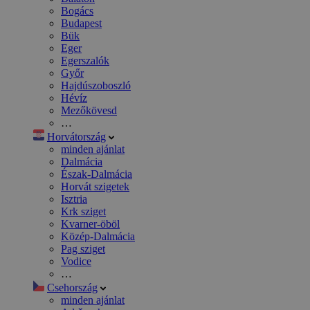
Bogács
Budapest
Bük
Eger
Egerszalók
Győr
Hajdúszoboszló
Hévíz
Mezőkövesd
…
Horvátország
minden ajánlat
Dalmácia
Észak-Dalmácia
Horvát szigetek
Isztria
Krk sziget
Kvarner-öböl
Közép-Dalmácia
Pag sziget
Vodice
…
Csehország
minden ajánlat