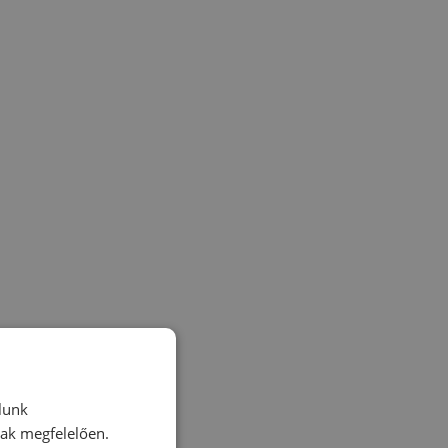
lunk
nak megfelelően.