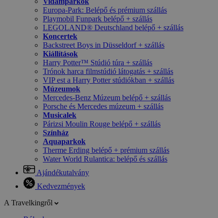
Vidámparkok
Europa-Park: Belépő és prémium szállás
Playmobil Funpark belépő + szállás
LEGOLAND® Deutschland belépő + szállás
Koncertek
Backstreet Boys in Düsseldorf + szállás
Kiállítások
Harry Potter™ Stúdió túra + szállás
Trónok harca filmstúdió látogatás + szállás
VIP est a Harry Potter stúdiókban + szállás
Múzeumok
Mercedes-Benz Múzeum belépő + szállás
Porsche és Mercedes múzeum + szállás
Musicalek
Párizsi Moulin Rouge belépő + szállás
Színház
Aquaparkok
Therme Erding belépő + prémium szállás
Water World Rulantica: belépő és szállás
Ajándékutalvány
Kedvezmények
A Travelkingről