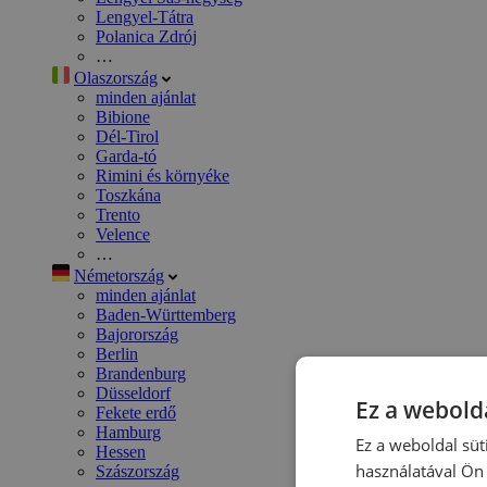
Lengyel-Tátra
Polanica Zdrój
…
Olaszország
minden ajánlat
Bibione
Dél-Tirol
Garda-tó
Rimini és környéke
Toszkána
Trento
Velence
…
Németország
minden ajánlat
Baden-Württemberg
Bajorország
Berlin
Brandenburg
Düsseldorf
Ez a webolda
Fekete erdő
Hamburg
Ez a weboldal süt
Hessen
használatával Ön 
Szászország