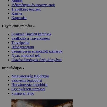
Rólunk
Vélemények és tapasztalatok
Travelking segítség
Karrier
Kapcsolat
Ügyfeleink számára
Gyakran ismételt kérdések
Szállodák a Travelkingen
Travelpedia
Hűségprogram
Személyesen ellenőrzött szállások
Nyár, utazással tele
Utazási élmények Szép-kártyával
Inspirálódjon
Magyarország legjobbjai
Szlovénia legjobbjai
Horvátország legjobbjai
Egy nyár teli utazással
7 magyar régió