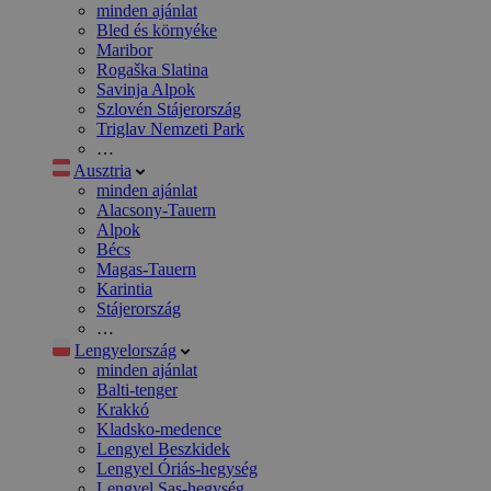
minden ajánlat
Bled és környéke
Maribor
Rogaška Slatina
Savinja Alpok
Szlovén Stájerország
Triglav Nemzeti Park
…
Ausztria
minden ajánlat
Alacsony-Tauern
Alpok
Bécs
Magas-Tauern
Karintia
Stájerország
…
Lengyelország
minden ajánlat
Balti-tenger
Krakkó
Kladsko-medence
Lengyel Beszkidek
Lengyel Óriás-hegység
Lengyel Sas-hegység