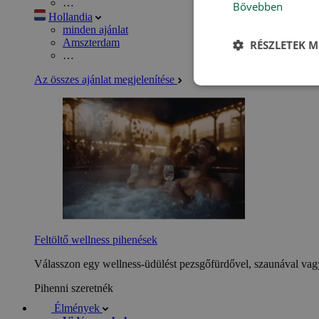
…
Bővebben
Hollandia
minden ajánlat
Amszterdam
RÉSZLETEK M
…
Az összes ajánlat megjelenítése
Feltöltő wellness pihenések
Válasszon egy wellness-üdülést pezsgőfürdővel, szaunával vagy
Pihenni szeretnék
Élmények