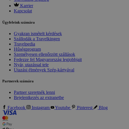
Karrier
Kapcsolat
Ügyfeleink számára
Gyakran ismételt kérdések
Szállodák a Travelkingen
Travelpedia
Hűségprogram
Személyesen ellenőrzött szállások
Fedezze fel Magyarország legjobbjait
Nyár, utazással tele
Utazási élmények Szép-kártyával
Partnerek számára
Partner szeretnék lenni
Bejelentkezés az extranetbe
Facebook
Instagram
Youtube
Pinterest
Blog