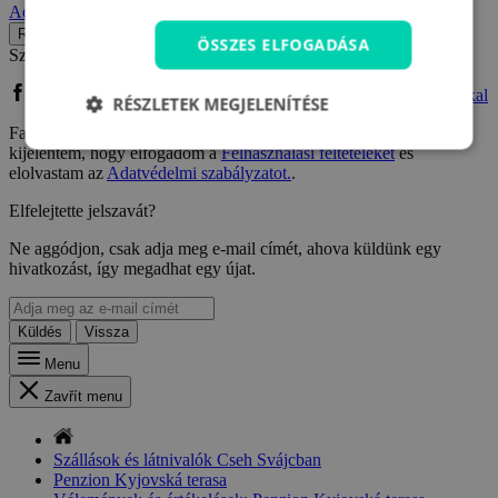
Adatvédelmi szabályzatot.
.
Regisztráció
ÖSSZES ELFOGADÁSA
Szeretne Facebook vagy Google fiókkal regisztrálni?
Bejelentkezés Facebook fiókkal
Bejelentkezés Google fiókkal
RÉSZLETEK MEGJELENÍTÉSE
Facebook vagy Google fiókkal való regisztrációm kapcsán
kijelentem, hogy elfogadom a
Felhasználási feltételeket
és
elolvastam az
Adatvédelmi szabályzatot.
.
Elfelejtette jelszavát?
Ne aggódjon, csak adja meg e-mail címét, ahova küldünk egy
hivatkozást, így megadhat egy újat.
Küldés
Vissza
Menu
Zavřít menu
Szállások és látnivalók Cseh Svájcban
Penzion Kyjovská terasa