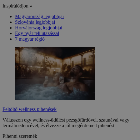
Inspirálódjon
Magyarország legjobbjai
Szlovénia legjobbjai
Horvátország legjobbjai
Egy nyár teli utazással
7 magyar régió
Feltöltő wellness pihenések
Válasszon egy wellness-üdülést pezsgőfürdővel, szaunával vagy
termálmedencével, és élvezze a jól megérdemelt pihenést.
Pihenni szeretnék