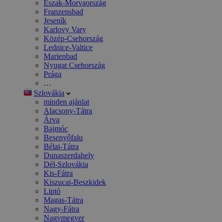
Észak-Morvaország
Franzensbad
Jeseník
Karlovy Vary
Közép-Csehország
Lednice-Valtice
Marienbad
Nyugat Csehország
Prága
…
Szlovákia
minden ajánlat
Alacsony-Tátra
Árva
Bajmóc
Besenyőfalu
Bélai-Tátra
Dunaszerdahely
Dél-Szlovákia
Kis-Fátra
Kiszucai-Beszkidek
Liptó
Magas-Tátra
Nagy-Fátra
Nagymegyer