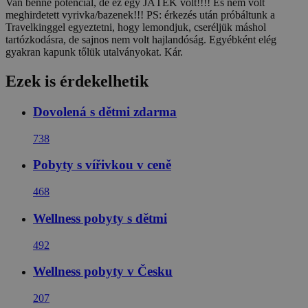
Van benne potenciál, de ez egy JÁTÉK volt!!!! És nem volt
meghirdetett vyrivka/bazenek!!! PS: érkezés után próbáltunk a
Travelkinggel egyeztetni, hogy lemondjuk, cseréljük máshol
tartózkodásra, de sajnos nem volt hajlandóság. Egyébként elég
gyakran kapunk tőlük utalványokat. Kár.
Ezek is érdekelhetik
Dovolená s dětmi zdarma
738
Pobyty s vířivkou v ceně
468
Wellness pobyty s dětmi
492
Wellness pobyty v Česku
207