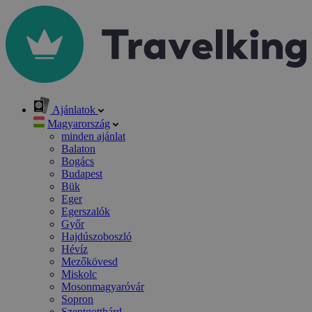
Ajánlatok
Magyarország
minden ajánlat
Balaton
Bogács
Budapest
Bük
Eger
Egerszalók
Győr
Hajdúszoboszló
Hévíz
Mezőkövesd
Miskolc
Mosonmagyaróvár
Sopron
Szentgotthárd