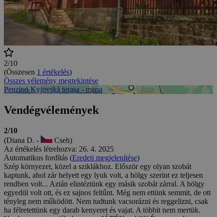
2/10
(Összesen
1 értékelés
)
Összes vélemény megtekintése
Penzion Kyjovská terasa - mapa
Vendégvélemények
2/10
(Diana D. -
Cseh)
Az értékelés létrehozva: 26. 4. 2025
Automatikus fordítás (
Eredeti megjelenítése
)
Szép környezet, közel a sziklákhoz. Először egy olyan szobát
kaptunk, ahol zár helyett egy lyuk volt, a hölgy szerint ez teljesen
rendben volt... Aztán elintéztünk egy másik szobát zárral. A hölgy
egyedül volt ott, és ez sajnos feltűnt. Még nem ettünk semmit, de ott
tényleg nem működött. Nem tudtunk vacsorázni és reggelizni, csak
ha félretettünk egy darab kenyeret és vajat. A többit nem mertük.