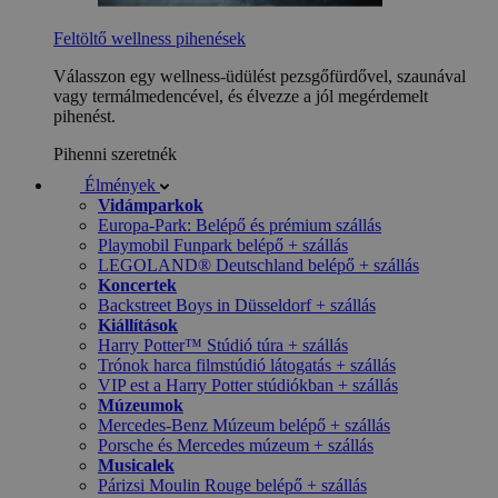
Feltöltő wellness pihenések
Válasszon egy wellness-üdülést pezsgőfürdővel, szaunával
vagy termálmedencével, és élvezze a jól megérdemelt
pihenést.
Pihenni szeretnék
Élmények
Vidámparkok
Europa-Park: Belépő és prémium szállás
Playmobil Funpark belépő + szállás
LEGOLAND® Deutschland belépő + szállás
Koncertek
Backstreet Boys in Düsseldorf + szállás
Kiállítások
Harry Potter™ Stúdió túra + szállás
Trónok harca filmstúdió látogatás + szállás
VIP est a Harry Potter stúdiókban + szállás
Múzeumok
Mercedes-Benz Múzeum belépő + szállás
Porsche és Mercedes múzeum + szállás
Musicalek
Párizsi Moulin Rouge belépő + szállás