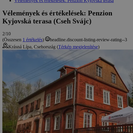
Vélemények és értékelések: Penzion Kyjovská terasa
Vélemények és értékelések: Penzion
Kyjovská terasa (Cseh Svájc)
2/10
(Összesen
1 értékelés
)
headline.discount-listing-review-rating--3
Krásná Lípa, Csehország (
Térkép megjelenítése
)