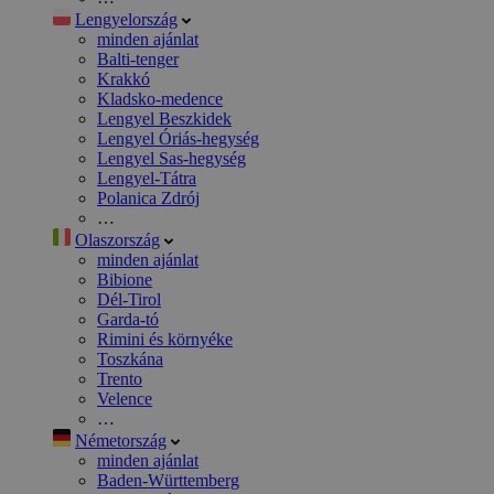
Lengyelország
minden ajánlat
Balti-tenger
Krakkó
Kladsko-medence
Lengyel Beszkidek
Lengyel Óriás-hegység
Lengyel Sas-hegység
Lengyel-Tátra
Polanica Zdrój
…
Olaszország
minden ajánlat
Bibione
Dél-Tirol
Garda-tó
Rimini és környéke
Toszkána
Trento
Velence
…
Németország
minden ajánlat
Baden-Württemberg