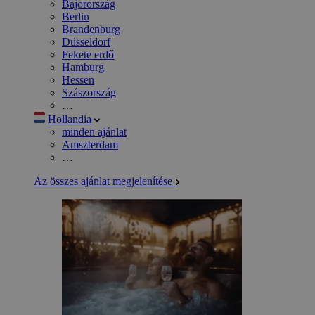
Bajorország
Berlin
Brandenburg
Düsseldorf
Fekete erdő
Hamburg
Hessen
Szászország
…
Hollandia
minden ajánlat
Amszterdam
…
Az összes ajánlat megjelenítése