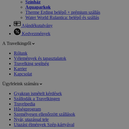
Színház
Aquaparkok
Therme Erding belépő + prémium szállás
Water World Rulantica: belépő és szállás
Ajándékutalvány
Kedvezmények
A Travelkingről
Rólunk
Vélemények és tapasztalatok
Travelking segítség
Karrier
Kapcsolat
Ügyfeleink számára
Gyakran ismételt kérdések
Szállodák a Travelkingen
Travelpedia
Hűségprogram
Személyesen ellenőrzött szállások
Nyár, utazással tele
Utazási élmények Szép-kártyával