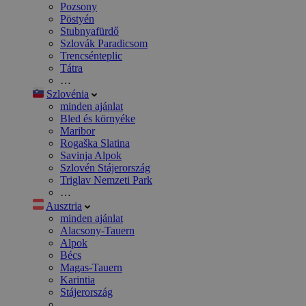
Pozsony
Pöstyén
Stubnyafürdő
Szlovák Paradicsom
Trencsénteplic
Tátra
…
Szlovénia
minden ajánlat
Bled és környéke
Maribor
Rogaška Slatina
Savinja Alpok
Szlovén Stájerország
Triglav Nemzeti Park
…
Ausztria
minden ajánlat
Alacsony-Tauern
Alpok
Bécs
Magas-Tauern
Karintia
Stájerország
…