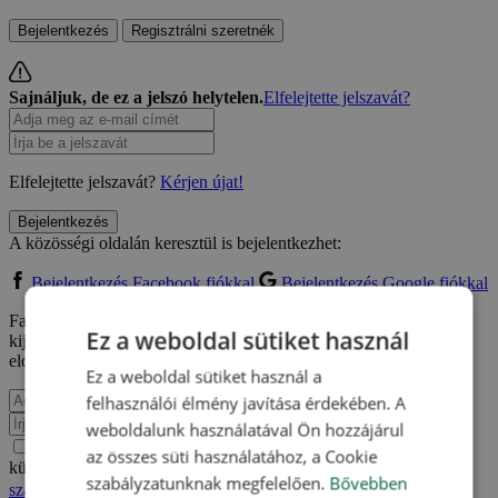
Bejelentkezés
Regisztrálni szeretnék
Sajnáljuk, de ez a jelszó helytelen.
Elfelejtette jelszavát?
Elfelejtette jelszavát?
Kérjen újat!
Bejelentkezés
A közösségi oldalán keresztül is bejelentkezhet:
Bejelentkezés Facebook fiókkal
Bejelentkezés Google fiókkal
Facebook vagy Google fiókkal való regisztrációm kapcsán
Ez a weboldal sütiket használ
kijelentem, hogy elfogadom a
Felhasználási feltételeket
és
elolvastam az
Adatvédelmi szabályzatot.
.
Ez a weboldal sütiket használ a
felhasználói élmény javítása érdekében. A
weboldalunk használatával Ön hozzájárul
Értesülni akarok e-mailben a Travelking újdonságairól,
az összes süti használatához, a Cookie
különleges ajánlatairól és egyéb kedvezményeiről az
Adatvédelmi
szabályzatunknak megfelelően.
Bővebben
szabályzatot.
.
Elfogadom a
Felhasználási feltételeket
és az