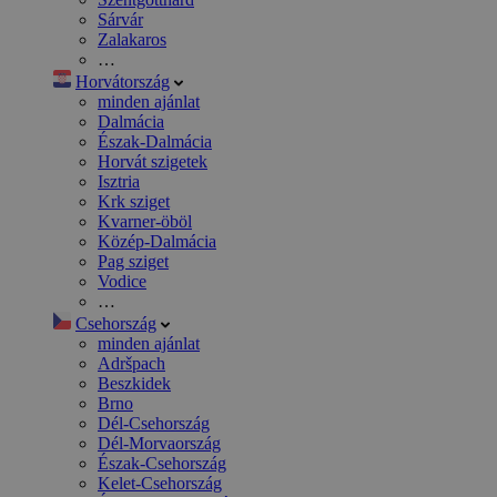
Sárvár
Zalakaros
…
Horvátország
minden ajánlat
Dalmácia
Észak-Dalmácia
Horvát szigetek
Isztria
Krk sziget
Kvarner-öböl
Közép-Dalmácia
Pag sziget
Vodice
…
Csehország
minden ajánlat
Adršpach
Beszkidek
Brno
Dél-Csehország
Dél-Morvaország
Észak-Csehország
Kelet-Csehország