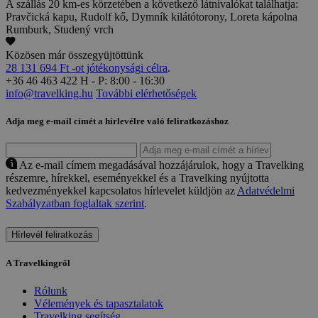
A szállás 20 km-es körzetében a következő látnivalókat találhatja:
Pravčická kapu, Rudolf kő, Dymník kilátótorony, Loreta kápolna
Rumburk, Studený vrch
Közösen már összegyüjtöttünk
28 131 694 Ft -ot jótékonysági célra
.
+36 46 463 422
H - P: 8:00 - 16:30
info@travelking.hu
További elérhetőségek
Adja meg e-mail címét a hírlevélre való feliratkozáshoz
Az e-mail címem megadásával hozzájárulok, hogy a Travelking
részemre, hírekkel, eseményekkel és a Travelking nyújtotta
kedvezményekkel kapcsolatos hírlevelet küldjön az
Adatvédelmi
Szabályzatban foglaltak szerint
.
Hírlevél feliratkozás
A Travelkingről
Rólunk
Vélemények és tapasztalatok
Travelking segítség