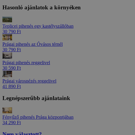
Hasonló ajánlatok a környéken
Teplicei pihenés egy kastélyszállóban
30 790 Ft
Prágai pihenés az Óvásos térnél
30 790 Ft
Prágai pihenés reggelivel
30 590 Ft
Prágai városnézés reggelivel
41 890 Ft
Legnépszerűbb ajánlataink
Fényűző pihenés Prága központjában
34 290 Ft
Nem választott?