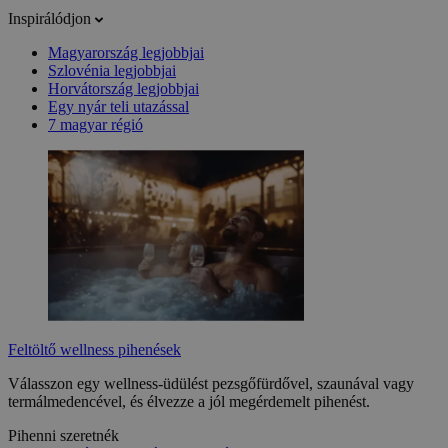
Inspirálódjon
Magyarország legjobbjai
Szlovénia legjobbjai
Horvátország legjobbjai
Egy nyár teli utazással
7 magyar régió
Feltöltő wellness pihenések
Válasszon egy wellness-üdülést pezsgőfürdővel, szaunával vagy
termálmedencével, és élvezze a jól megérdemelt pihenést.
Pihenni szeretnék