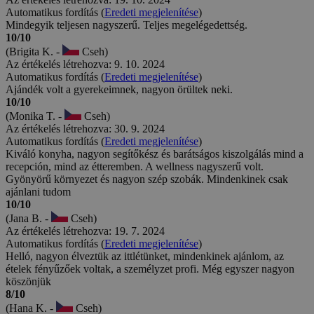
Automatikus fordítás (
Eredeti megjelenítése
)
Mindegyik teljesen nagyszerű. Teljes megelégedettség.
10/10
(Brigita K. -
Cseh)
Az értékelés létrehozva: 9. 10. 2024
Automatikus fordítás (
Eredeti megjelenítése
)
Ajándék volt a gyerekeimnek, nagyon örültek neki.
10/10
(Monika T. -
Cseh)
Az értékelés létrehozva: 30. 9. 2024
Automatikus fordítás (
Eredeti megjelenítése
)
Kiváló konyha, nagyon segítőkész és barátságos kiszolgálás mind a
recepción, mind az étteremben. A wellness nagyszerű volt.
Gyönyörű környezet és nagyon szép szobák. Mindenkinek csak
ajánlani tudom
10/10
(Jana B. -
Cseh)
Az értékelés létrehozva: 19. 7. 2024
Automatikus fordítás (
Eredeti megjelenítése
)
Helló, nagyon élveztük az ittlétünket, mindenkinek ajánlom, az
ételek fényűzőek voltak, a személyzet profi. Még egyszer nagyon
köszönjük
8/10
(Hana K. -
Cseh)