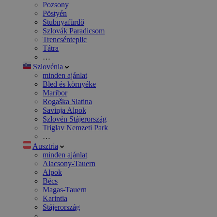
Pozsony
Pöstyén
Stubnyafürdő
Szlovák Paradicsom
Trencsénteplic
Tátra
…
Szlovénia
minden ajánlat
Bled és környéke
Maribor
Rogaška Slatina
Savinja Alpok
Szlovén Stájerország
Triglav Nemzeti Park
…
Ausztria
minden ajánlat
Alacsony-Tauern
Alpok
Bécs
Magas-Tauern
Karintia
Stájerország
…