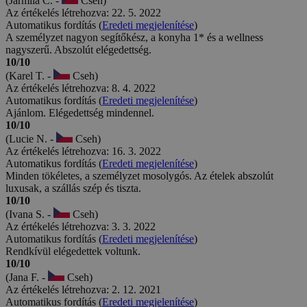
(Jarmila Č. -
Cseh)
Az értékelés létrehozva: 22. 5. 2022
Automatikus fordítás (
Eredeti megjelenítése
)
A személyzet nagyon segítőkész, a konyha 1* és a wellness
nagyszerű. Abszolút elégedettség.
10/10
(Karel T. -
Cseh)
Az értékelés létrehozva: 8. 4. 2022
Automatikus fordítás (
Eredeti megjelenítése
)
Ajánlom. Elégedettség mindennel.
10/10
(Lucie N. -
Cseh)
Az értékelés létrehozva: 16. 3. 2022
Automatikus fordítás (
Eredeti megjelenítése
)
Minden tökéletes, a személyzet mosolygós. Az ételek abszolút
luxusak, a szállás szép és tiszta.
10/10
(Ivana S. -
Cseh)
Az értékelés létrehozva: 3. 3. 2022
Automatikus fordítás (
Eredeti megjelenítése
)
Rendkívül elégedettek voltunk.
10/10
(Jana F. -
Cseh)
Az értékelés létrehozva: 2. 12. 2021
Automatikus fordítás (
Eredeti megjelenítése
)