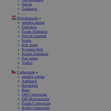
Sárvár
Zalakaros
…
Horvátország
minden ajánlat
Dalmácia
Észak-Dalmácia
Horvát szigetek
Isztria
Krk sziget
Kvarner-öböl
Közép-Dalmácia
Pag sziget
Vodice
…
Csehország
minden ajánlat
Adršpach
Beszkidek
Brno
Dél-Csehország
Dél-Morvaország
Észak-Csehország
Kelet-Csehország