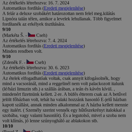
Az értékelés létrehozva: 16. 7. 2024
Automatikus fordítás (
Eredeti megjelenítése
)
A felár a deluxe szobákért határozottan nem felel meg.kilátás
Lipnóra talán télen, amikor a levelek lehullanak. Több figyelmet
fordítanék az erkélyek tisztítására.
9/10
(Markéta Š. -
Cseh)
Az értékelés létrehozva: 7. 4. 2024
Automatikus fordítás (
Eredeti megjelenítése
)
Minden rendben volt.
9/10
(Zdeněk F. -
Cseh)
Az értékelés létrehozva: 30. 6. 2023
Automatikus fordítás (
Eredeti megjelenítése
)
Az ételek elfogadhatóak voltak, csak annyit kifogásolnék, hogy
mind a vacsoránál, mind a reggelinél nem volt palackozott italunk
(lé/házi limuzin stb.) a szállás árában, a teán és kávén kívül. ,
mindenért fizetnünk kellett. 2-re. A büfés étterem csak az A betűvel
jelölt főházban volt, tehát ha valaki hozzánk hasonló E-jelű házban
kapott szállást, annak minden alkalommal az A házba kellett mennie
egy italért. ( Személy szerint vennék egy hűtőszekrényt italokkal a
szobába, vagy valami hasonlót). És a legutolsó, mivel a szoba nem
volt klímás, jó lenne szúnyogháló az ablakokon stb.
10/10
(Pavel Z. -
Cseh)