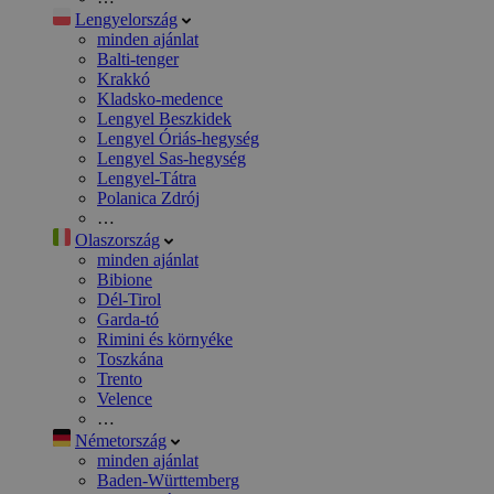
Lengyelország
minden ajánlat
Balti-tenger
Krakkó
Kladsko-medence
Lengyel Beszkidek
Lengyel Óriás-hegység
Lengyel Sas-hegység
Lengyel-Tátra
Polanica Zdrój
…
Olaszország
minden ajánlat
Bibione
Dél-Tirol
Garda-tó
Rimini és környéke
Toszkána
Trento
Velence
…
Németország
minden ajánlat
Baden-Württemberg