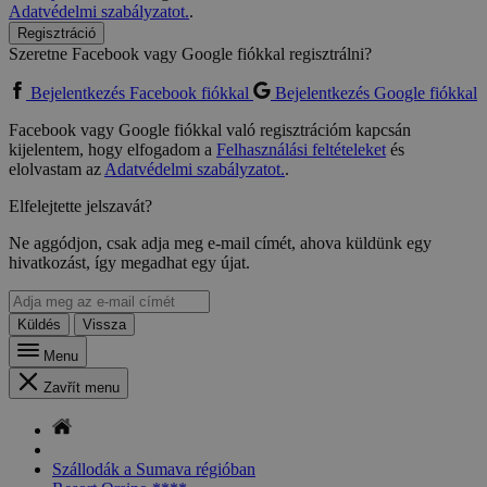
Adatvédelmi szabályzatot.
.
Regisztráció
Szeretne Facebook vagy Google fiókkal regisztrálni?
Bejelentkezés Facebook fiókkal
Bejelentkezés Google fiókkal
Facebook vagy Google fiókkal való regisztrációm kapcsán
kijelentem, hogy elfogadom a
Felhasználási feltételeket
és
elolvastam az
Adatvédelmi szabályzatot.
.
Elfelejtette jelszavát?
Ne aggódjon, csak adja meg e-mail címét, ahova küldünk egy
hivatkozást, így megadhat egy újat.
Küldés
Vissza
Menu
Zavřít menu
Szállodák a Sumava régióban