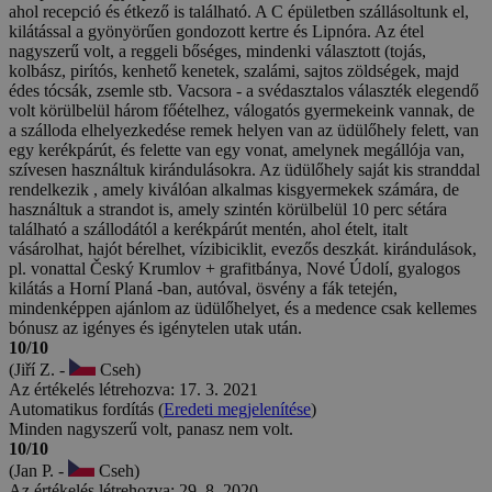
ahol recepció és étkező is található. A C épületben szállásoltunk el,
kilátással a gyönyörűen gondozott kertre és Lipnóra. Az étel
nagyszerű volt, a reggeli bőséges, mindenki választott (tojás,
kolbász, pirítós, kenhető kenetek, szalámi, sajtos zöldségek, majd
édes tócsák, zsemle stb. Vacsora - a svédasztalos választék elegendő
volt körülbelül három főételhez, válogatós gyermekeink vannak, de
a szálloda elhelyezkedése remek helyen van az üdülőhely felett, van
egy kerékpárút, és felette van egy vonat, amelynek megállója van,
szívesen használtuk kirándulásokra. Az üdülőhely saját kis stranddal
rendelkezik , amely kiválóan alkalmas kisgyermekek számára, de
használtuk a strandot is, amely szintén körülbelül 10 perc sétára
található a szállodától a kerékpárút mentén, ahol ételt, italt
vásárolhat, hajót bérelhet, vízibiciklit, evezős deszkát. kirándulások,
pl. vonattal Český Krumlov + grafitbánya, Nové Údolí, gyalogos
kilátás a Horní Planá -ban, autóval, ösvény a fák tetején,
mindenképpen ajánlom az üdülőhelyet, és a medence csak kellemes
bónusz az igényes és igénytelen utak után.
10/10
(Jiří Z. -
Cseh)
Az értékelés létrehozva: 17. 3. 2021
Automatikus fordítás (
Eredeti megjelenítése
)
Minden nagyszerű volt, panasz nem volt.
10/10
(Jan P. -
Cseh)
Az értékelés létrehozva: 29. 8. 2020