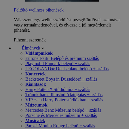
Feltöltő wellness pihenések
Válasszon egy wellness-üdülést pezsgőfürdővel, szaunával
vagy termálmedencével, és élvezze a jól megérdemelt
pihenést.
Pihenni szeretnék
Élmények
Vidámparkok
Europa-Park: Belépő és prémium szállás
Playmobil Funpark belépő + szállás
LEGOLAND® Deutschland belépő + szállás
Koncertek
Backstreet Boys in Düsseldorf + szállás
Kiállítások
Harry Potter™ Stúdió túra + szállás
Trónok harca filmstúdió látogatás + szállás
VIP est a Harry Potter stúdiókban + szállás
Múzeumok
Mercedes-Benz Múzeum belépő + szállás
Porsche és Mercedes múzeum + szállás
Musicalek
Párizsi Moulin Rouge belépő + szállás