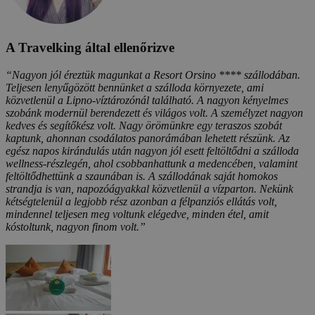
A Travelking által ellenőrizve
“Nagyon jól éreztük magunkat a Resort Orsino **** szállodában.
Teljesen lenyűgözött bennünket a szálloda környezete, ami
közvetlenül a Lipno-víztározónál található. A nagyon kényelmes
szobánk modernül berendezett és világos volt. A személyzet nagyon
kedves és segítőkész volt. Nagy örömünkre egy teraszos szobát
kaptunk, ahonnan csodálatos panorámában lehetett részünk. Az
egész napos kirándulás után nagyon jól esett feltöltődni a szálloda
wellness-részlegén, ahol csobbanhattunk a medencében, valamint
feltöltődhettünk a szaunában is. A szállodának saját homokos
strandja is van, napozóágyakkal közvetlenül a vízparton. Nekünk
kétségtelenül a legjobb rész azonban a félpanziós ellátás volt,
mindennel teljesen meg voltunk elégedve, minden étel, amit
kóstoltunk, nagyon finom volt.”