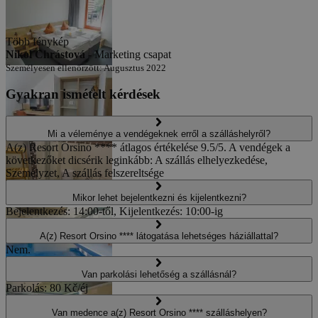
Több fénykép
Nikol Chrástová -
Marketing csapat
Személyesen ellenőrzött: Augusztus 2022
Gyakran ismételt kérdések
Mi a véleménye a vendégeknek erről a szálláshelyről?
A(z) Resort Orsino **** átlagos értékelése 9.5/5. A vendégek a
következőket dicsérik leginkább: A szállás elhelyezkedése,
Személyzet, A szállás felszereltsége
Mikor lehet bejelentkezni és kijelentkezni?
Bejelentkezés: 14:00-től, Kijelentkezés: 10:00-ig
A(z) Resort Orsino **** látogatása lehetséges háziállattal?
Nem.
Van parkolási lehetőség a szállásnál?
Parkolás: 80 Kč/éj
Van medence a(z) Resort Orsino **** szálláshelyen?