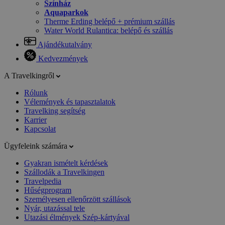
Színház
Aquaparkok
Therme Erding belépő + prémium szállás
Water World Rulantica: belépő és szállás
Ajándékutalvány
Kedvezmények
A Travelkingről
Rólunk
Vélemények és tapasztalatok
Travelking segítség
Karrier
Kapcsolat
Ügyfeleink számára
Gyakran ismételt kérdések
Szállodák a Travelkingen
Travelpedia
Hűségprogram
Személyesen ellenőrzött szállások
Nyár, utazással tele
Utazási élmények Szép-kártyával