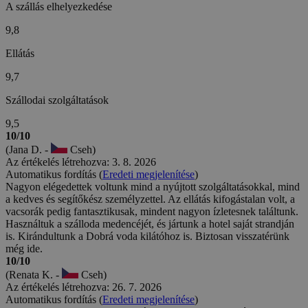
A szállás elhelyezkedése
9,8
Ellátás
9,7
Szállodai szolgáltatások
9,5
10/10
(Jana D. -
Cseh)
Az értékelés létrehozva: 3. 8. 2026
Automatikus fordítás (
Eredeti megjelenítése
)
Nagyon elégedettek voltunk mind a nyújtott szolgáltatásokkal, mind
a kedves és segítőkész személyzettel. Az ellátás kifogástalan volt, a
vacsorák pedig fantasztikusak, mindent nagyon ízletesnek találtunk.
Használtuk a szálloda medencéjét, és jártunk a hotel saját strandján
is. Kirándultunk a Dobrá voda kilátóhoz is. Biztosan visszatérünk
még ide.
10/10
(Renata K. -
Cseh)
Az értékelés létrehozva: 26. 7. 2026
Automatikus fordítás (
Eredeti megjelenítése
)