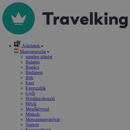
Ajánlatok
Magyarország
minden ajánlat
Balaton
Bogács
Budapest
Bük
Eger
Egerszalók
Győr
Hajdúszoboszló
Hévíz
Mezőkövesd
Miskolc
Mosonmagyaróvár
Sopron
Szentgotthárd