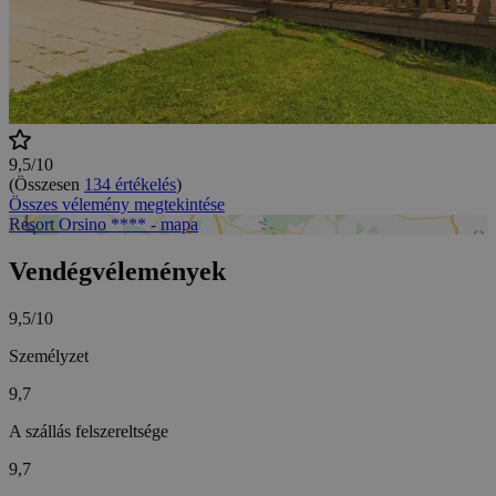
9,5/10
(Összesen
134 értékelés
)
Összes vélemény megtekintése
Resort Orsino **** - mapa
Vendégvélemények
9,5/10
Személyzet
9,7
A szállás felszereltsége
9,7