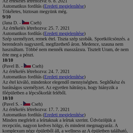
Az értékelés létrehozva: 6. 8. 2021
Automatikus fordítás (
Eredeti megjelenítése
)
Tökéletes, biztosan megyünk még.
9/10
(Jana D. -
Cseh)
Az értékelés létrehozva: 25. 7. 2021
Automatikus fordítás (
Eredeti megjelenítése
)
Szép személyzet, remek étel. Tiszta szép szobák. Sportkölcsönzés. a
berendezés nagyszerű, megfizethető áron. Medence, szauna nem
használtam. Többé nem mennék masszázsra. Tisztelt Uram, de nem
érte meg a pénzt.
10/10
(Pavel B. -
Cseh)
Az értékelés létrehozva: 24. 7. 2021
Automatikus fordítás (
Eredeti megjelenítése
)
Az étel kiváló, mindenkor elegendő mennyiségben. Segítőkész és
barátságos személyzet. Az egyetlen hátránya, hogy hiányzik a
főépületben a lépcsőkorlát feléből.
10/10
(Pavel S. -
Cseh)
Az értékelés létrehozva: 17. 7. 2021
Automatikus fordítás (
Eredeti megjelenítése
)
Minden megfelelt a leírtaknak a leírtak szerint. Üdvözöljük a
recepción, nagyon kedves hölgy, és mindent megmagyaráz. A
komplexum négy épületből áll, a wellness az A épületben található,