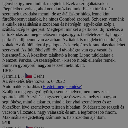
igénybe, így nem tudjuk megítélni. Ezek a szolgáltatások a
főépületben voltak, ahol nem tartózkodtunk. Este a túrák után
szeretnék uszodába menni, de az átálláskor hideg lenne kint,
fürdőköpenyt ajánlok, ha nincs Comford szobád. Szívesen vennénk
a kukák elszállítását a szobában és hétvégén, egyébként szép a
szállás. Szép tengerpart. Meglepett minket a parkolási díj fizetése, a
tartózkodás ára meglehetősen magas, így azt feltételeznénk, hogy a
parkolási díj benne van az árban. Az italok is meglehetősen drágák
voltak. Az üdülőhelyről gyalogos és kerékpáros kirándulásokat lehet
szervezni. Az üdülőhelytől rövid távolságra van egy vasúti és
buszmegálló. A közelben található a komp Lipno túloldalára a
Nemzeti Parkba. Összességében - kisebb hibák ellenére remek,
Šumava gyönyörű, nagyon tetszett nekünk itt.
10/10
(Jarmila L. -
Cseh)
Az értékelés létrehozva: 6. 6. 2022
Automatikus fordítás (
Eredeti megjelenítése
)
Szálljon meg egy gyönyörű, csendes helyen, nem messze a
sportteleptől. A szállás nagyszerű, az összes személyzet nagyon
segítőkész, mind a takarító, mind a konyhai személyzet és az
étkezőben lévő személyzet teljesen hibátlan. Svédasztalos reggeli és
vacsora változatos, nagy választék és ami a legfontosabb finom.
Maximális elégedettség számunkra. határozottan ajánlom.
9/10