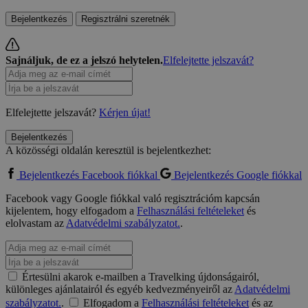
Bejelentkezés
Regisztrálni szeretnék
Sajnáljuk, de ez a jelszó helytelen.
Elfelejtette jelszavát?
Elfelejtette jelszavát?
Kérjen újat!
Bejelentkezés
A közösségi oldalán keresztül is bejelentkezhet:
Bejelentkezés Facebook fiókkal
Bejelentkezés Google fiókkal
Facebook vagy Google fiókkal való regisztrációm kapcsán
kijelentem, hogy elfogadom a
Felhasználási feltételeket
és
elolvastam az
Adatvédelmi szabályzatot.
.
Értesülni akarok e-mailben a Travelking újdonságairól,
különleges ajánlatairól és egyéb kedvezményeiről az
Adatvédelmi
szabályzatot.
.
Elfogadom a
Felhasználási feltételeket
és az