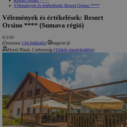
Resort Orsino ****
Vélemények és értékelések: Resort Orsino ****
Vélemények és értékelések: Resort
Orsino **** (Sumava régió)
9,5/10
(Összesen
134 értékelés
)
nagyon jó
Horní Planá, Csehország (
Térkép megjelenítése
)