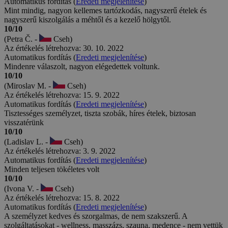
Automatikus fordítás (
Eredeti megjelenítése
)
Mint mindig, nagyon kellemes tartózkodás, nagyszerű ételek és
nagyszerű kiszolgálás a méhtől és a kezelő hölgytől.
10/10
(Petra Č. -
Cseh)
Az értékelés létrehozva: 30. 10. 2022
Automatikus fordítás (
Eredeti megjelenítése
)
Mindenre válaszolt, nagyon elégedettek voltunk.
10/10
(Miroslav M. -
Cseh)
Az értékelés létrehozva: 15. 9. 2022
Automatikus fordítás (
Eredeti megjelenítése
)
Tisztességes személyzet, tiszta szobák, híres ételek, biztosan
visszatérünk
10/10
(Ladislav L. -
Cseh)
Az értékelés létrehozva: 3. 9. 2022
Automatikus fordítás (
Eredeti megjelenítése
)
Minden teljesen tökéletes volt
10/10
(Ivona V. -
Cseh)
Az értékelés létrehozva: 15. 8. 2022
Automatikus fordítás (
Eredeti megjelenítése
)
A személyzet kedves és szorgalmas, de nem szakszerű. A
szolgáltatásokat - wellness, masszázs, szauna, medence - nem vettük