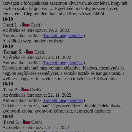
hétvégén a főfoglalkozás szezonon kívül van, akkor lehet, hogy hét
közben szabadságon van. .. Egyébként mosolygós személyzet,
remek étel. Elég mindent hallani a környező szobákból.
10/10
(Josef L. -
Cseh)
Az értékelés létrehozva: 19. 2. 2023
Automatikus fordítás (
Eredeti megjelenítése
)
A szálloda szép, modern és tiszta
10/10
(Roman Š. -
Cseh)
Az értékelés létrehozva: 28. 11. 2022
Automatikus fordítás (
Eredeti megjelenítése
)
Tényleg mindennel meg voltunk elégedve. Kedves, mosolygós és
nagyon segítőkész személyzet, a szobák tiszták és hangulatosak, a
wellness nagyszerű, az ételek teljesen tökéletesek! Köszönöm
10/10
(Petra P. -
Cseh)
Az értékelés létrehozva: 22. 11. 2022
Automatikus fordítás (
Eredeti megjelenítése
)
Tökéletes szervezés, barátságos személyzet, kiváló ételek, tiszta,
gyönyörű szoba, gyönyörű környezet, nagyszerű medence
10/10
(Pavel S. -
Cseh)
Az értékelés létrehozva: 3. 11. 2022