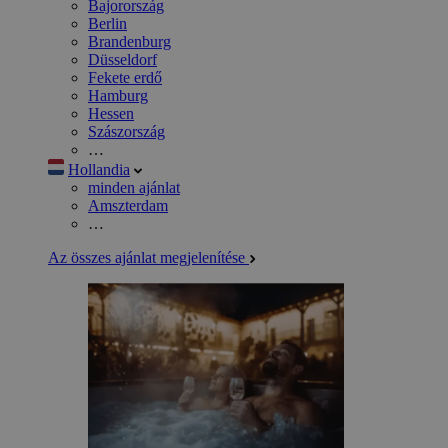
Bajorország
Berlin
Brandenburg
Düsseldorf
Fekete erdő
Hamburg
Hessen
Szászország
…
Hollandia
minden ajánlat
Amszterdam
…
Az összes ajánlat megjelenítése