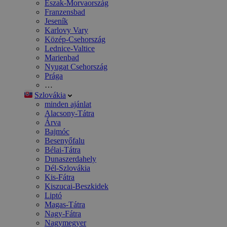
Észak-Morvaország
Franzensbad
Jeseník
Karlovy Vary
Közép-Csehország
Lednice-Valtice
Marienbad
Nyugat Csehország
Prága
…
Szlovákia
minden ajánlat
Alacsony-Tátra
Árva
Bajmóc
Besenyőfalu
Bélai-Tátra
Dunaszerdahely
Dél-Szlovákia
Kis-Fátra
Kiszucai-Beszkidek
Liptó
Magas-Tátra
Nagy-Fátra
Nagymegyer