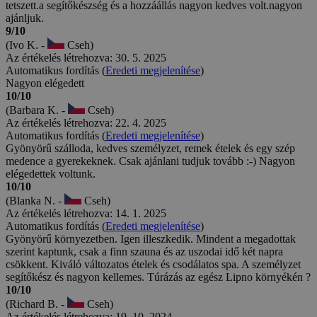
tetszett.a segítőkészség és a hozzáállás nagyon kedves volt.nagyon
ajánljuk.
9/10
(Ivo K. -
Cseh)
Az értékelés létrehozva: 30. 5. 2025
Automatikus fordítás (
Eredeti megjelenítése
)
Nagyon elégedett
10/10
(Barbara K. -
Cseh)
Az értékelés létrehozva: 22. 4. 2025
Automatikus fordítás (
Eredeti megjelenítése
)
Gyönyörű szálloda, kedves személyzet, remek ételek és egy szép
medence a gyerekeknek. Csak ajánlani tudjuk tovább :-) Nagyon
elégedettek voltunk.
10/10
(Blanka N. -
Cseh)
Az értékelés létrehozva: 14. 1. 2025
Automatikus fordítás (
Eredeti megjelenítése
)
Gyönyörű környezetben. Igen illeszkedik. Mindent a megadottak
szerint kaptunk, csak a finn szauna és az uszodai idő két napra
csökkent. Kiváló változatos ételek és csodálatos spa. A személyzet
segítőkész és nagyon kellemes. Túrázás az egész Lipno környékén ?
10/10
(Richard B. -
Cseh)
Az értékelés létrehozva: 19. 10. 2024