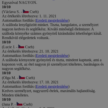
Egyszóval NAGYON.
10/10
(Václava S. -
Cseh)
Az értékelés létrehozva: 1. 11. 2021
Automatikus fordítás (
Eredeti megjelenítése
)
A szálloda lenyűgözött minket. Tiszta, hangulatos, a személyzet
nagyon kedves és segítőkész. Kiváló minőségű élelmiszer. A
szálloda környéke számos gyönyörű kirándulási lehetőséget kínál.
Rendkívül elégedettek voltunk.
10/10
(Lucie J. -
Cseh)
Az értékelés létrehozva: 21. 10. 2021
Automatikus fordítás (
Eredeti megjelenítése
)
A szálloda környezete gyönyörű és tiszta, mindent kaptunk, ami a
kuponon volt, az étel nagyon jó személyzet tökéletes, barátságos és
nagyon segítőkész.
10/10
(Olga M. -
Cseh)
Az értékelés létrehozva: 17. 10. 2021
Automatikus fordítás (
Eredeti megjelenítése
)
Kedves személyzet, nagyszerű ételek, maximális hajlandóság.
Minden tökéletes.
10/10
(Jana P. -
Cseh)