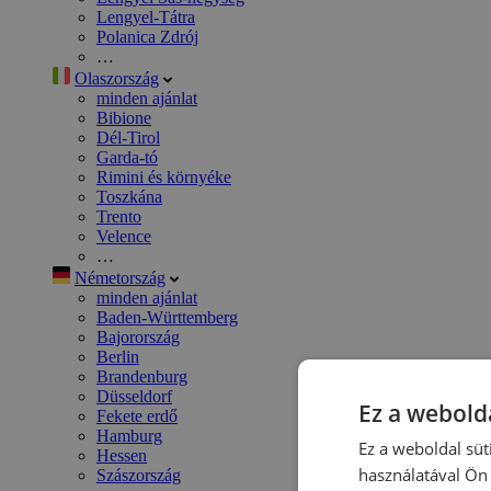
Lengyel-Tátra
Polanica Zdrój
…
Olaszország
minden ajánlat
Bibione
Dél-Tirol
Garda-tó
Rimini és környéke
Toszkána
Trento
Velence
…
Németország
minden ajánlat
Baden-Württemberg
Bajorország
Berlin
Brandenburg
Düsseldorf
Ez a webolda
Fekete erdő
Hamburg
Ez a weboldal süt
Hessen
használatával Ön 
Szászország