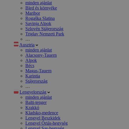
minden ajánlat
Bled és környéke
Maribor
Rogaška Slatina
Savinja Alpok
Szlovén Stájerország
Triglav Nemzeti Park
…
Ausztria
minden ajánlat
Alacsony-Tauern
Alpok
Bécs
Magas-Tauern
Karintia
Stájerország
…
Lengyelország
minden ajánlat
Balti-tenger
Krakkó
Kladsko-medence
Lengyel Beszkidek
Lengyel Óriás-hegység
Lengyel Sas-hegység