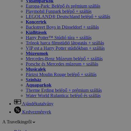
Vidámparkok
Europa-Park: Belépő és prémium szállás
Playmobil Funpark belépő + szállás
LEGOLAND® Deutschland belépő + szállás
Koncertek
Backstreet Boys in Düsseldorf + szállás
Kiállítások
Harry Potter™ Stúdió túra + szállás
Trónok harca filmstúdió látogatás + szállás
VIP est a Harry Potter stúdiókban + szállás
Múzeumok
Mercedes-Benz Múzeum belépő + szállás
Porsche és Mercedes múzeum + szállás
Musicalek
Párizsi Moulin Rouge belépő + szállás
Színház
Aquaparkok
Therme Erding belépő + prémium szállás
Water World Rulantica: belépő és szállás
Ajándékutalvány
Kedvezmények
A Travelkingről