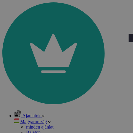
Ajánlatok
Magyarország
minden ajánlat
Balaton