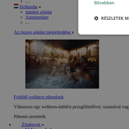
…
Bővebben
Hollandia
minden ajánlat
Amszterdam
RÉSZLETEK M
…
Az összes ajánlat megjelenítése
Feltöltő wellness pihenések
Válasszon egy wellness-üdülést pezsgőfürdővel, szaunával vagy
Pihenni szeretnék
Élmények