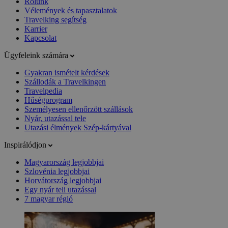
Rólunk
Vélemények és tapasztalatok
Travelking segítség
Karrier
Kapcsolat
Ügyfeleink számára
Gyakran ismételt kérdések
Szállodák a Travelkingen
Travelpedia
Hűségprogram
Személyesen ellenőrzött szállások
Nyár, utazással tele
Utazási élmények Szép-kártyával
Inspirálódjon
Magyarország legjobbjai
Szlovénia legjobbjai
Horvátország legjobbjai
Egy nyár teli utazással
7 magyar régió