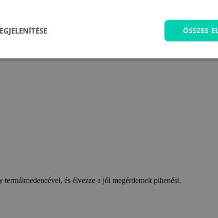
EGJELENÍTÉSE
ÖSSZES 
 termálmedencével, és élvezze a jól megérdemelt pihenést.