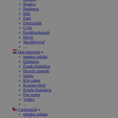
Bogács
Budapest
Bük
Eger
Egerszalók
Győr
Hajdúszoboszló
Hévíz
Mezőkövesd
…
Horvátország
minden ajánlat
Dalmácia
Észak-Dalmácia
Horvát szigetek
Isztria
Krk sziget
Kvarner-öböl
Közép-Dalmácia
Pag sziget
Vodice
…
Csehország
minden ajánlat