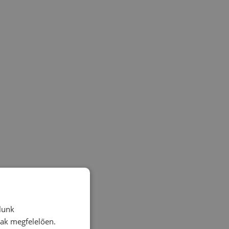
lunk
nak megfelelően.