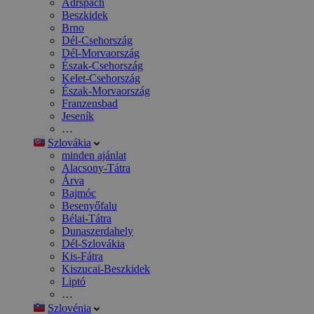
Adršpach
Beszkidek
Brno
Dél-Csehország
Dél-Morvaország
Észak-Csehország
Kelet-Csehország
Észak-Morvaország
Franzensbad
Jeseník
…
Szlovákia
minden ajánlat
Alacsony-Tátra
Árva
Bajmóc
Besenyőfalu
Bélai-Tátra
Dunaszerdahely
Dél-Szlovákia
Kis-Fátra
Kiszucai-Beszkidek
Liptó
…
Szlovénia