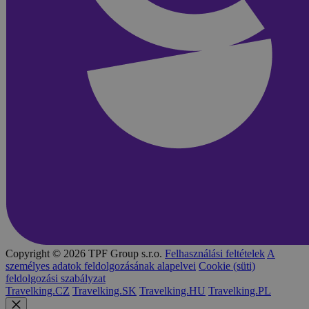
Copyright © 2026 TPF Group s.r.o.
Felhasználási feltételek
A
személyes adatok feldolgozásának alapelvei
Cookie (süti)
feldolgozási szabályzat
Travelking.CZ
Travelking.SK
Travelking.HU
Travelking.PL