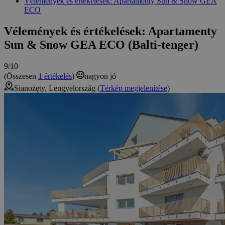
Vélemények és értékelések: Apartamenty Sun & Snow GEA
ECO
Vélemények és értékelések: Apartamenty
Sun & Snow GEA ECO (Balti-tenger)
9/10
(Összesen
1 értékelés
)
nagyon jó
Sianożęty, Lengyelország (
Térkép megjelenítése
)