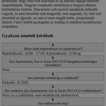
problémát, hogy nem volt kulcsunk és az érkezés napján mindent
megoldottunk. Nagyon vonakodó személyzet a lengyel oldalon
telefonhívás közben. Nincsenek cseh nyelvű utasítások (idősebb
vagyok, és nem beszélek sem lengyelül, sem angolul). Az első este
elromlott az ágyunk, az sms-re nem reagált senki, programunk
helyett 3 km-t kellett gyalogolni az irodáig és mindent személyesen
megoldani.
Gyakran ismételt kérdések
Mikor lehet bejelentkezni és kijelentkezni?
Bejelentkezés: 16:00 - 17:00, Kijelentkezés: 11:00-ig
A(z) Apartamenty Sun & Snow GEA ECO látogatása lehetséges
háziállattal?
Nem.
Van parkolási lehetőség a szállásnál?
Parkolás: 20 Zł/éj
Van medence a(z) Apartamenty Sun & Snow GEA ECO szálláshelyen?
Nem, ez a szálláshely nem rendelkezik medencével.
Van wellness-részleg?