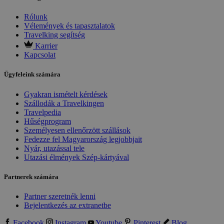
Rólunk
Vélemények és tapasztalatok
Travelking segítség
Karrier
Kapcsolat
Ügyfeleink számára
Gyakran ismételt kérdések
Szállodák a Travelkingen
Travelpedia
Hűségprogram
Személyesen ellenőrzött szállások
Fedezze fel Magyarország legjobbjait
Nyár, utazással tele
Utazási élmények Szép-kártyával
Partnerek számára
Partner szeretnék lenni
Bejelentkezés az extranetbe
Facebook
Instagram
Youtube
Pinterest
Blog