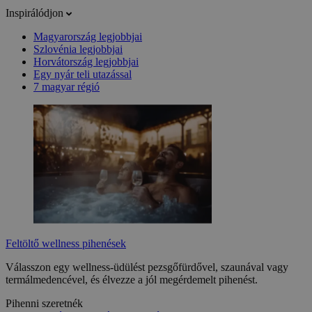
Inspirálódjon
Magyarország legjobbjai
Szlovénia legjobbjai
Horvátország legjobbjai
Egy nyár teli utazással
7 magyar régió
Feltöltő wellness pihenések
Válasszon egy wellness-üdülést pezsgőfürdővel, szaunával vagy
termálmedencével, és élvezze a jól megérdemelt pihenést.
Pihenni szeretnék