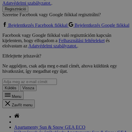
Adatvédelmi szabályzatot.
.
Regisztráció
Szeretne Facebook vagy Google fiókkal regisztrálni?
Bejelentkezés Facebook fiókkal
Bejelentkezés Google fiókkal
Facebook vagy Google fiókkal való regisztrációm kapcsán
kijelentem, hogy elfogadom a
Felhasználási feltételeket
és
elolvastam az
Adatvédelmi szabályzatot.
.
Elfelejtette jelszavát?
Ne aggódjon, csak adja meg e-mail címét, ahova küldünk egy
hivatkozást, így megadhat egy újat.
Küldés
Vissza
Menu
Zavřít menu
Apartamenty Sun & Snow GEA ECO