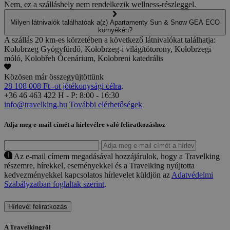
Nem, ez a szálláshely nem rendelkezik wellness-részleggel.
Milyen látnivalók találhatóak a(z) Apartamenty Sun & Snow GEA ECO
környékén?
A szállás 20 km-es körzetében a következő látnivalókat találhatja:
Kołobrzeg Gyógyfürdő, Kołobrzeg-i világítótorony, Kołobrzegi
móló, Kolobřeh Ócenárium, Kolobreni katedrális
Közösen már összegyüjtöttünk
28 108 008 Ft -ot jótékonysági célra
.
+36 46 463 422
H - P: 8:00 - 16:30
info@travelking.hu
További elérhetőségek
Adja meg e-mail címét a hírlevélre való feliratkozáshoz
Az e-mail címem megadásával hozzájárulok, hogy a Travelking
részemre, hírekkel, eseményekkel és a Travelking nyújtotta
kedvezményekkel kapcsolatos hírlevelet küldjön az
Adatvédelmi
Szabályzatban foglaltak szerint
.
Hírlevél feliratkozás
A Travelkingről