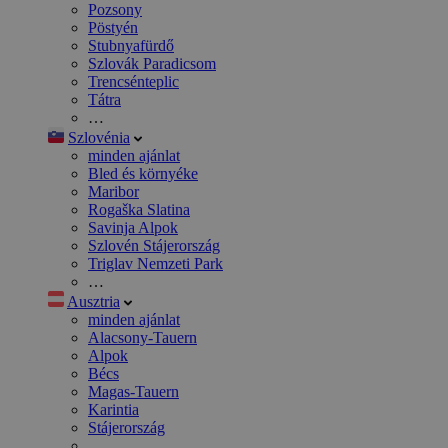
Pozsony
Pöstyén
Stubnyafürdő
Szlovák Paradicsom
Trencsénteplic
Tátra
…
Szlovénia
minden ajánlat
Bled és környéke
Maribor
Rogaška Slatina
Savinja Alpok
Szlovén Stájerország
Triglav Nemzeti Park
…
Ausztria
minden ajánlat
Alacsony-Tauern
Alpok
Bécs
Magas-Tauern
Karintia
Stájerország
…