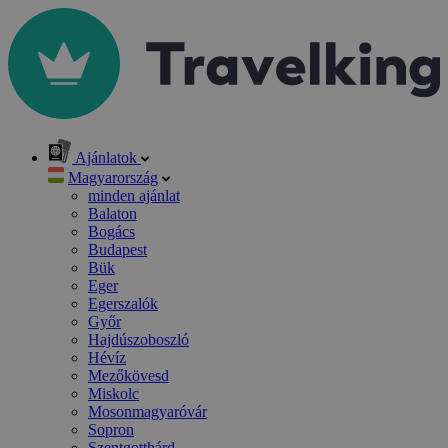
Ajánlatok
Magyarország
minden ajánlat
Balaton
Bogács
Budapest
Bük
Eger
Egerszalók
Győr
Hajdúszoboszló
Hévíz
Mezőkövesd
Miskolc
Mosonmagyaróvár
Sopron
Szentgotthárd