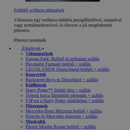
Feltöltő wellness pihenések
Válasszon egy wellness-üdülést pezsgőfürdővel, szaunával
vagy termálmedencével, és élvezze a jól megérdemelt
pihenést.
Pihenni szeretnék
Élmények
Vidámparkok
Europa-Park: Belépő és prémium szállás
Playmobil Funpark belépő + szállás
LEGOLAND® Deutschland belépő + szállás
Koncertek
Backstreet Boys in Düsseldorf + szállás
Kiállítások
Harry Potter™ Stúdió túra + szállás
Trónok harca filmstúdió látogatás + szállás
VIP est a Harry Potter stúdiókban + szállás
Múzeumok
Mercedes-Benz Múzeum belépő + szállás
Porsche és Mercedes múzeum + szállás
Musicalek
Párizsi Moulin Rouge belépő + szállás