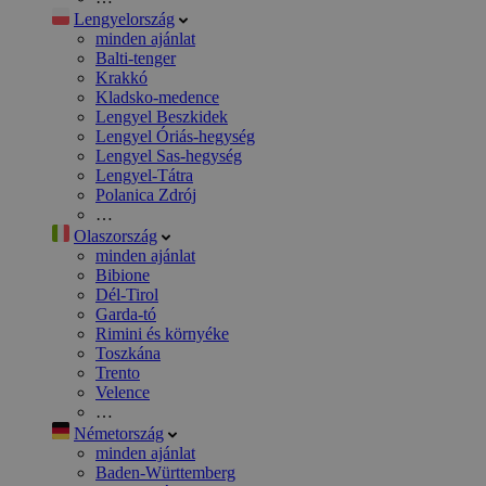
Lengyelország
minden ajánlat
Balti-tenger
Krakkó
Kladsko-medence
Lengyel Beszkidek
Lengyel Óriás-hegység
Lengyel Sas-hegység
Lengyel-Tátra
Polanica Zdrój
…
Olaszország
minden ajánlat
Bibione
Dél-Tirol
Garda-tó
Rimini és környéke
Toszkána
Trento
Velence
…
Németország
minden ajánlat
Baden-Württemberg