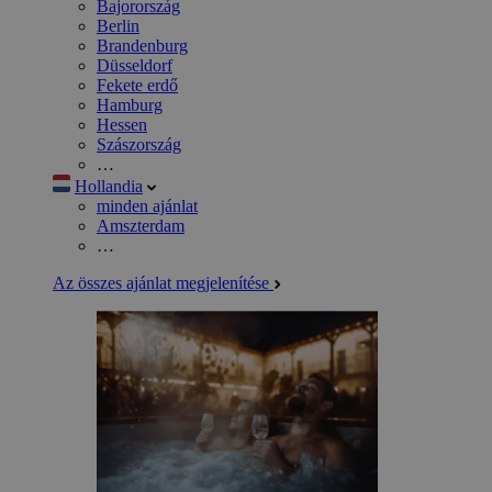
Bajorország
Berlin
Brandenburg
Düsseldorf
Fekete erdő
Hamburg
Hessen
Szászország
…
Hollandia
minden ajánlat
Amszterdam
…
Az összes ajánlat megjelenítése