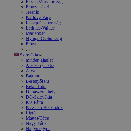
Észak-Morvaország
Franzensbad
Jeseník
Karlovy Vary
Közép-Csehország
Lednice-Valtice
Marienbad
Nyugat Csehország
Prága
…
Szlovákia
minden ajánlat
Alacsony-Tátra
Árva
Bajmóc
Besenyőfalu
Bélai-Tátra
Dunaszerdahely
Dél-Szlovákia
Kis-Fátra
Kiszucai-Beszkidek
Liptó
Magas-Tátra
Nagy-Fátra
Nagymegyer