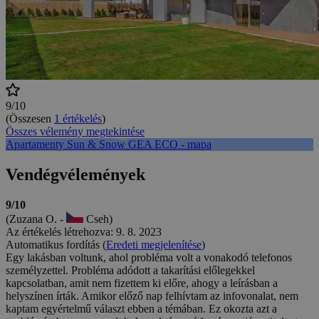
9/10
(Összesen
1 értékelés
)
Összes vélemény megtekintése
Apartamenty Sun & Snow GEA ECO - mapa
Vendégvélemények
9/10
(Zuzana O. -
Cseh)
Az értékelés létrehozva: 9. 8. 2023
Automatikus fordítás (
Eredeti megjelenítése
)
Egy lakásban voltunk, ahol probléma volt a vonakodó telefonos
személyzettel. Probléma adódott a takarítási előlegekkel
kapcsolatban, amit nem fizettem ki előre, ahogy a leírásban a
helyszínen írták. Amikor előző nap felhívtam az infovonalat, nem
kaptam egyértelmű választ ebben a témában. Ez okozta azt a