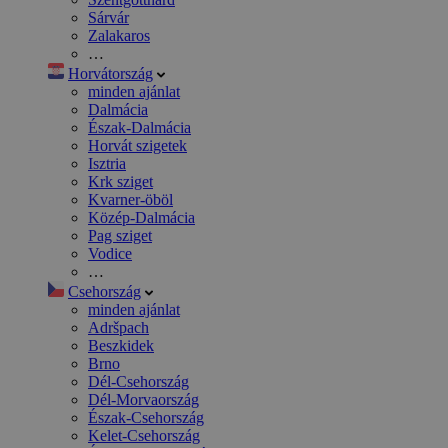
Sárvár
Zalakaros
…
Horvátország
minden ajánlat
Dalmácia
Észak-Dalmácia
Horvát szigetek
Isztria
Krk sziget
Kvarner-öböl
Közép-Dalmácia
Pag sziget
Vodice
…
Csehország
minden ajánlat
Adršpach
Beszkidek
Brno
Dél-Csehország
Dél-Morvaország
Észak-Csehország
Kelet-Csehország