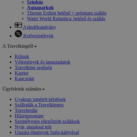
Színház
Aquaparkok
Therme Erding belépő + prémium szállás
Water World Rulantica: belépő és szállás
Ajándékutalvány
Kedvezmények
A Travelkingről
Rólunk
Vélemények és tapasztalatok
Travelking segítség
Karrier
Kapcsolat
Ügyfeleink számára
Gyakran ismételt kérdések
Szállodák a Travelkingen
Travelpedia
Hűségprogram
Személyesen ellenőrzött szállások
Nyár, utazással tele
Utazási élmények Szép-kártyával