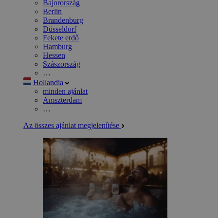
Bajorország
Berlin
Brandenburg
Düsseldorf
Fekete erdő
Hamburg
Hessen
Szászország
…
Hollandia
minden ajánlat
Amszterdam
…
Az összes ajánlat megjelenítése