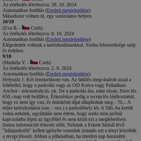
Az értékelés létrehozva: 28. 10. 2024
Automatikus fordítás (
Eredeti megjelenítése
)
Másodszor voltam itt, egy varázslatos helyen.
10/10
(Eva B. -
Cseh)
Az értékelés létrehozva: 8. 10. 2024
Automatikus fordítás (
Eredeti megjelenítése
)
Elégedettek voltunk a tartózkodásunkkal. Szoba felszereltsége szép
és érdekes.
9/10
(Markéta V. -
Cseh)
Az értékelés létrehozva: 2. 9. 2024
Automatikus fordítás (
Eredeti megjelenítése
)
Helyszín 1. Két fenntartásom van. Az üdülés megvásárolt azzal a
feltétellel, hogy a parkolás vagy az OD Kotva vagy Palladium.
Anchor - rekonstrukció, ok. De a parkolás ára, mint olyan, fixen kb.
650,-/nap volt beállítva. Érkezéskor pedig a recepciós tájékoztatott,
hogy ez nem így van, és óránkénti díjat állapítottak meg - 70,-. A
teljes tartózkodásra (sze. - szo.) a parkolóhely kb. 6 500,-ba került
volna nekünk, egyáltalán nem értem, hogy senki nem próbál
kapcsolatba lépni az ügyféllel és nem közli ezt a meglehetősen
fontos információt érkezés előtt. Nekünk a Fekete hídnál lévő
"hálaparkolót" kellett igénybe vennünk (miután ezt a tényt közöltük
a recepcióssal). Abban a pillanatban, ha minden nap használni