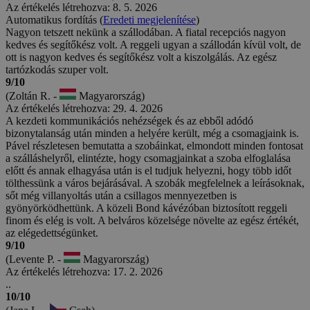
Az értékelés létrehozva: 8. 5. 2026
Automatikus fordítás (
Eredeti megjelenítése
)
Nagyon tetszett nekünk a szállodában. A fiatal recepciós nagyon
kedves és segítőkész volt. A reggeli ugyan a szállodán kívül volt, de
ott is nagyon kedves és segítőkész volt a kiszolgálás. Az egész
tartózkodás szuper volt.
9/10
(Zoltán R. -
Magyarország)
Az értékelés létrehozva: 29. 4. 2026
A kezdeti kommunikációs nehézségek és az ebből adódó
bizonytalanság után minden a helyére került, még a csomagjaink is.
Pável részletesen bemutatta a szobáinkat, elmondott minden fontosat
a szálláshelyről, elintézte, hogy csomagjainkat a szoba elfoglalása
előtt és annak elhagyása után is el tudjuk helyezni, hogy több időt
tölthessünk a város bejárásával. A szobák megfelelnek a leírásoknak,
sőt még villanyoltás után a csillagos mennyezetben is
gyönyörködhettünk. A közeli Bond kávézóban biztosított reggeli
finom és elég is volt. A belváros közelsége növelte az egész értékét,
az elégedettségünket.
9/10
(Levente P. -
Magyarország)
Az értékelés létrehozva: 17. 2. 2026
..
10/10