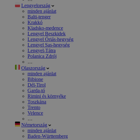
Lengyelország
minden ajánlat
Balti-tenger
Krakkó
Kladsko-medence
Lengyel Beszkidek
Lengyel Óriás-hegység
Lengyel Sas-hegység
Lengyel-Tátra
Polanica Zdrój
…
Olaszország
minden ajánlat
Bibione
Dél-Tirol
Garda-tó
Rimini és környéke
Toszkána
Trento
Velence
…
Németország
minden ajánlat
Baden-Württemberg