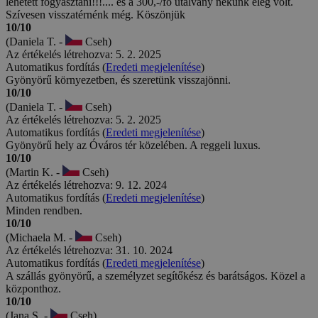
lehetett fogyasztani!!!.... és a 300,-/fő utalvány nekünk elég volt.
Szívesen visszatérnénk még. Köszönjük
10/10
(Daniela T. -
Cseh)
Az értékelés létrehozva: 5. 2. 2025
Automatikus fordítás (
Eredeti megjelenítése
)
Gyönyörű környezetben, és szeretünk visszajönni.
10/10
(Daniela T. -
Cseh)
Az értékelés létrehozva: 5. 2. 2025
Automatikus fordítás (
Eredeti megjelenítése
)
Gyönyörű hely az Óváros tér közelében. A reggeli luxus.
10/10
(Martin K. -
Cseh)
Az értékelés létrehozva: 9. 12. 2024
Automatikus fordítás (
Eredeti megjelenítése
)
Minden rendben.
10/10
(Michaela M. -
Cseh)
Az értékelés létrehozva: 31. 10. 2024
Automatikus fordítás (
Eredeti megjelenítése
)
A szállás gyönyörű, a személyzet segítőkész és barátságos. Közel a
központhoz.
10/10
(Jana S. -
Cseh)