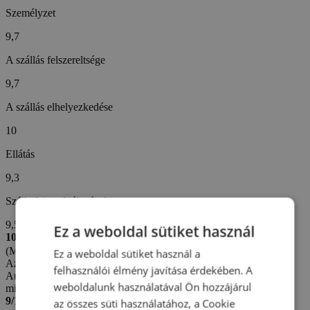
Személyzet
9,7
A szállás felszereltsége
9,7
A szállás elhelyezkedése
10
Ellátás
9,3
Szállodai szolgáltatások
9,5
Ez a weboldal sütiket használ
10/10
(Magdaléna S. -
Szlovákia)
Ez a weboldal sütiket használ a
Az értékelés létrehozva: 2. 6. 2026
felhasználói élmény javítása érdekében. A
Automatikus fordítás (
Eredeti megjelenítése
)
weboldalunk használatával Ön hozzájárul
minden rendben
9/10
az összes süti használatához, a Cookie