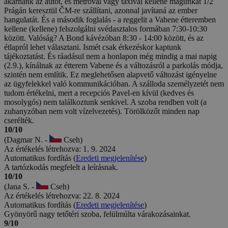
akarnánk az autót, és metróval vagy taxival kellene magunkat 1/2
Prágán keresztül ČM-re szállítani, azonnal javítaná az ember
hangulatát. És a második foglalás - a reggelit a Vabene étteremben
kellene (kellene) felszolgálni svédasztalos formában 7:30-10:30
között. Valóság? A Bond kávézóban 8:30 - 14:00 között, és az
étlapról lehet választani. Ismét csak érkezéskor kaptunk
tájékoztatást. És ráadásul nem a honlapon még mindig a mai napig
(2.9.), kínálnak az étterem Vabene és a változásról a parkolás módja,
szintén nem említik. Ez meglehetősen alapvető változást igényelne
az ügyfelekkel való kommunikációban. A szálloda személyzetét nem
tudom értékelni, mert a recepciós Pavel-en kívül (kedves és
mosolygós) nem találkoztunk senkivel. A szoba rendben volt (a
zuhanyzóban nem volt vízelvezetés). Törölközőt minden nap
cserélték.
10/10
(Dagmar N. -
Cseh)
Az értékelés létrehozva: 1. 9. 2024
Automatikus fordítás (
Eredeti megjelenítése
)
A tartózkodás megfelelt a leírásnak.
10/10
(Jana S. -
Cseh)
Az értékelés létrehozva: 22. 8. 2024
Automatikus fordítás (
Eredeti megjelenítése
)
Gyönyörű nagy tetőtéri szoba, felülmúlta várakozásainkat.
9/10