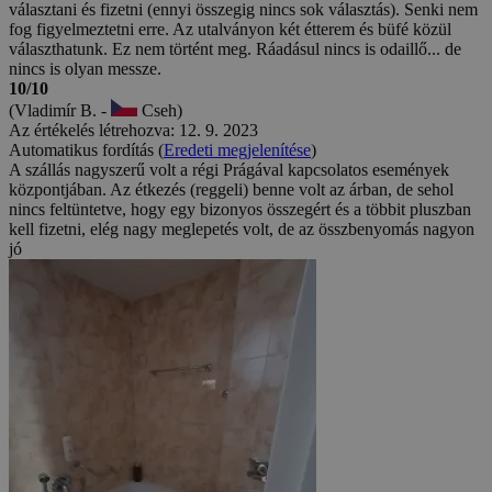
választani és fizetni (ennyi összegig nincs sok választás). Senki nem
fog figyelmeztetni erre. Az utalványon két étterem és büfé közül
választhatunk. Ez nem történt meg. Ráadásul nincs is odaillő... de
nincs is olyan messze.
10/10
(Vladimír B. -
Cseh)
Az értékelés létrehozva: 12. 9. 2023
Automatikus fordítás (
Eredeti megjelenítése
)
A szállás nagyszerű volt a régi Prágával kapcsolatos események
központjában. Az étkezés (reggeli) benne volt az árban, de sehol
nincs feltüntetve, hogy egy bizonyos összegért és a többit pluszban
kell fizetni, elég nagy meglepetés volt, de az összbenyomás nagyon
jó