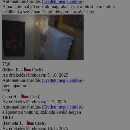
Automatikus fordítás (
Eredeti megjelenítése
)
A barátaimmal jól éreztük magunkat, csak a fűtést nem tudtuk
beállítani a szobában, és túl hideg volt az alváshoz.
7/10
(Milan B. -
Cseh)
Az értékelés létrehozva: 5. 10. 2025
Automatikus fordítás (
Eredeti megjelenítése
)
Igen, ajánlom
9/10
(Jana H. -
Cseh)
Az értékelés létrehozva: 2. 7. 2025
Automatikus fordítás (
Eredeti megjelenítése
)
elégedettek voltunk, szálloda kiváló helyen
10/10
(Daniela T. -
Cseh)
Az értékelés létrehozva: 18. 6. 2025