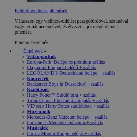
Feltöltő wellness pihenések
Válasszon egy wellness-üdülést pezsgőfürdővel, szaunával
vagy termálmedencével, és élvezze a jól megérdemelt
pihenést.
Pihenni szeretnék
Élmények
Vidámparkok
Europa-Park: Belépő és prémium szállás
Playmobil Funpark belépő + szállás
LEGOLAND® Deutschland belépő + szállás
Koncertek
Backstreet Boys in Düsseldorf + szállás
Kiállítások
Harry Potter™ Stúdió túra + szállás
Trónok harca filmstúdió látogatás + szállás
VIP est a Harry Potter stúdiókban + szállás
Múzeumok
Mercedes-Benz Múzeum belépő + szállás
Porsche és Mercedes múzeum + szállás
Musicalek
Párizsi Moulin Rouge belépő + szállás