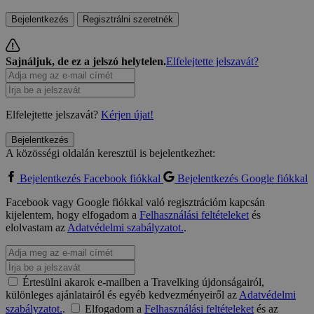
Bejelentkezés
Regisztrálni szeretnék
Sajnáljuk, de ez a jelszó helytelen.
Elfelejtette jelszavát?
Elfelejtette jelszavát?
Kérjen újat!
Bejelentkezés
A közösségi oldalán keresztül is bejelentkezhet:
Bejelentkezés Facebook fiókkal
Bejelentkezés Google fiókkal
Facebook vagy Google fiókkal való regisztrációm kapcsán
kijelentem, hogy elfogadom a
Felhasználási feltételeket
és
elolvastam az
Adatvédelmi szabályzatot.
.
Értesülni akarok e-mailben a Travelking újdonságairól,
különleges ajánlatairól és egyéb kedvezményeiről az
Adatvédelmi
szabályzatot.
.
Elfogadom a
Felhasználási feltételeket
és az