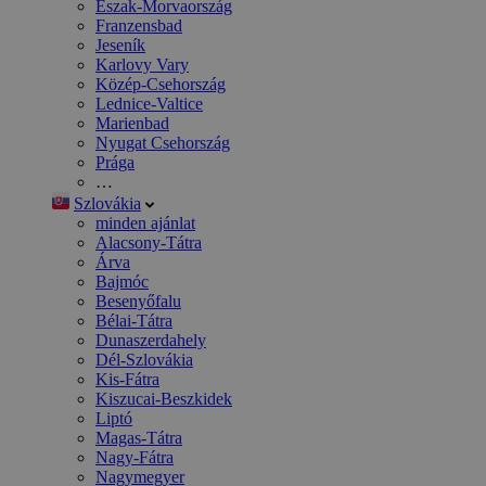
Észak-Morvaország
Franzensbad
Jeseník
Karlovy Vary
Közép-Csehország
Lednice-Valtice
Marienbad
Nyugat Csehország
Prága
…
Szlovákia
minden ajánlat
Alacsony-Tátra
Árva
Bajmóc
Besenyőfalu
Bélai-Tátra
Dunaszerdahely
Dél-Szlovákia
Kis-Fátra
Kiszucai-Beszkidek
Liptó
Magas-Tátra
Nagy-Fátra
Nagymegyer