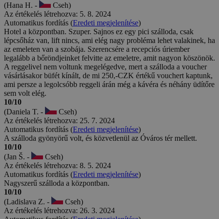
(Hana H. -
Cseh)
Az értékelés létrehozva: 5. 8. 2024
Automatikus fordítás (
Eredeti megjelenítése
)
Hotel a központban. Szuper. Sajnos ez egy pici szálloda, csak
lépcsőház van, lift nincs, ami elég nagy probléma lehet valakinek, ha
az emeleten van a szobája. Szerencsére a recepciós úriember
legalább a bőröndjeinket felvitte az emeletre, amit nagyon köszönök.
A reggelivel nem voltunk megelégedve, mert a szálloda a voucher
vásárlásakor büfét kínált, de mi 250,-CZK értékű vouchert kaptunk,
ami persze a legolcsóbb reggeli árán még a kávéra és néhány üdítőre
sem volt elég.
10/10
(Daniela T. -
Cseh)
Az értékelés létrehozva: 25. 7. 2024
Automatikus fordítás (
Eredeti megjelenítése
)
A szálloda gyönyörű volt, és közvetlenül az Óváros tér mellett.
10/10
(Jan Š. -
Cseh)
Az értékelés létrehozva: 8. 5. 2024
Automatikus fordítás (
Eredeti megjelenítése
)
Nagyszerű szálloda a központban.
10/10
(Ladislava Z. -
Cseh)
Az értékelés létrehozva: 26. 3. 2024