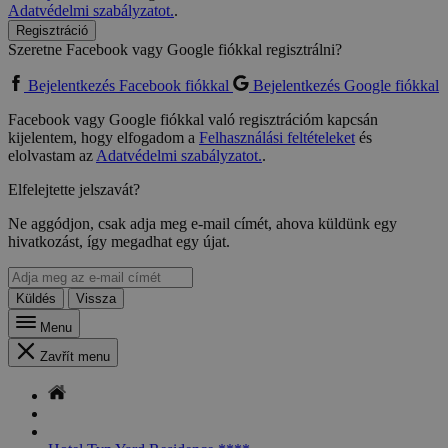
Adatvédelmi szabályzatot.
.
Regisztráció
Szeretne Facebook vagy Google fiókkal regisztrálni?
Bejelentkezés Facebook fiókkal
Bejelentkezés Google fiókkal
Facebook vagy Google fiókkal való regisztrációm kapcsán
kijelentem, hogy elfogadom a
Felhasználási feltételeket
és
elolvastam az
Adatvédelmi szabályzatot.
.
Elfelejtette jelszavát?
Ne aggódjon, csak adja meg e-mail címét, ahova küldünk egy
hivatkozást, így megadhat egy újat.
Küldés
Vissza
Menu
Zavřít menu