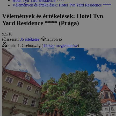
Hotel Tyn Yard Residence ****
Vélemények és értékelések: Hotel Tyn Yard Residence ****
Vélemények és értékelések: Hotel Tyn
Yard Residence **** (Prága)
9,5/10
(Összesen
36 értékelés
)
nagyon jó
Praha 1, Csehország (
Térkép megjelenítése
)