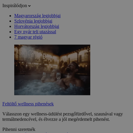
Inspirálódjon
Magyarország legjobbjai
Szlovénia legjobbjai
Horvátország legjobbjai
Egy nyár teli utazással
7 magyar régió
Feltöltő wellness pihenések
Válasszon egy wellness-üdülést pezsgőfürdővel, szaunával vagy
termálmedencével, és élvezze a jól megérdemelt pihenést.
Pihenni szeretnék