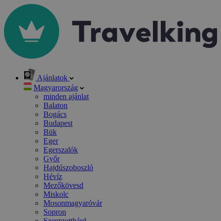
Ajánlatok
Magyarország
minden ajánlat
Balaton
Bogács
Budapest
Bük
Eger
Egerszalók
Győr
Hajdúszoboszló
Hévíz
Mezőkövesd
Miskolc
Mosonmagyaróvár
Sopron
Szentgotthárd