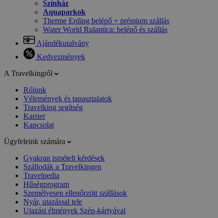
Színház
Aquaparkok
Therme Erding belépő + prémium szállás
Water World Rulantica: belépő és szállás
Ajándékutalvány
Kedvezmények
A Travelkingről
Rólunk
Vélemények és tapasztalatok
Travelking segítség
Karrier
Kapcsolat
Ügyfeleink számára
Gyakran ismételt kérdések
Szállodák a Travelkingen
Travelpedia
Hűségprogram
Személyesen ellenőrzött szállások
Nyár, utazással tele
Utazási élmények Szép-kártyával