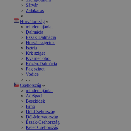
Sárvár
Zalakaros
…
Horvátország
minden ajánlat
Dalmácia
Észak-Dalmácia
Horvát szigetek
Isztria
Krk sziget
Kvarner-öböl
Közép-Dalmácia
Pag sziget
Vodice
…
Csehország
minden ajánlat
Adršpach
Beszkidek
Brno
Dél-Csehország
Dél-Morvaország
Észak-Csehország
Kelet-Csehország