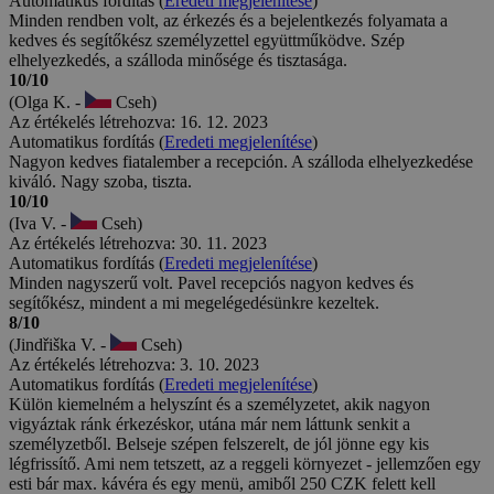
Automatikus fordítás (
Eredeti megjelenítése
)
Minden rendben volt, az érkezés és a bejelentkezés folyamata a
kedves és segítőkész személyzettel együttműködve. Szép
elhelyezkedés, a szálloda minősége és tisztasága.
10/10
(Olga K. -
Cseh)
Az értékelés létrehozva: 16. 12. 2023
Automatikus fordítás (
Eredeti megjelenítése
)
Nagyon kedves fiatalember a recepción. A szálloda elhelyezkedése
kiváló. Nagy szoba, tiszta.
10/10
(Iva V. -
Cseh)
Az értékelés létrehozva: 30. 11. 2023
Automatikus fordítás (
Eredeti megjelenítése
)
Minden nagyszerű volt. Pavel recepciós nagyon kedves és
segítőkész, mindent a mi megelégedésünkre kezeltek.
8/10
(Jindřiška V. -
Cseh)
Az értékelés létrehozva: 3. 10. 2023
Automatikus fordítás (
Eredeti megjelenítése
)
Külön kiemelném a helyszínt és a személyzetet, akik nagyon
vigyáztak ránk érkezéskor, utána már nem láttunk senkit a
személyzetből. Belseje szépen felszerelt, de jól jönne egy kis
légfrissítő. Ami nem tetszett, az a reggeli környezet - jellemzően egy
esti bár max. kávéra és egy menü, amiből 250 CZK felett kell