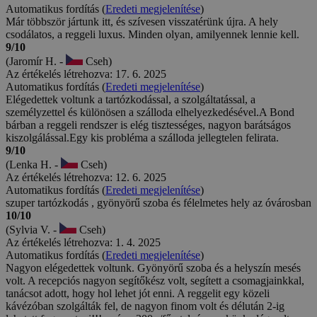
Automatikus fordítás (
Eredeti megjelenítése
)
Már többször jártunk itt, és szívesen visszatérünk újra. A hely
csodálatos, a reggeli luxus. Minden olyan, amilyennek lennie kell.
9/10
(Jaromír H. -
Cseh)
Az értékelés létrehozva: 17. 6. 2025
Automatikus fordítás (
Eredeti megjelenítése
)
Elégedettek voltunk a tartózkodással, a szolgáltatással, a
személyzettel és különösen a szálloda elhelyezkedésével.A Bond
bárban a reggeli rendszer is elég tisztességes, nagyon barátságos
kiszolgálással.Egy kis probléma a szálloda jellegtelen felirata.
9/10
(Lenka H. -
Cseh)
Az értékelés létrehozva: 12. 6. 2025
Automatikus fordítás (
Eredeti megjelenítése
)
szuper tartózkodás , gyönyörű szoba és félelmetes hely az óvárosban
10/10
(Sylvia V. -
Cseh)
Az értékelés létrehozva: 1. 4. 2025
Automatikus fordítás (
Eredeti megjelenítése
)
Nagyon elégedettek voltunk. Gyönyörű szoba és a helyszín mesés
volt. A recepciós nagyon segítőkész volt, segített a csomagjainkkal,
tanácsot adott, hogy hol lehet jót enni. A reggelit egy közeli
kávézóban szolgálták fel, de nagyon finom volt és délután 2-ig