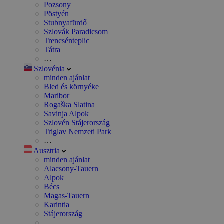
Pozsony
Pöstyén
Stubnyafürdő
Szlovák Paradicsom
Trencsénteplic
Tátra
…
Szlovénia
minden ajánlat
Bled és környéke
Maribor
Rogaška Slatina
Savinja Alpok
Szlovén Stájerország
Triglav Nemzeti Park
…
Ausztria
minden ajánlat
Alacsony-Tauern
Alpok
Bécs
Magas-Tauern
Karintia
Stájerország
…