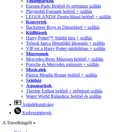
Vidámparkok
Europa-Park: Belépő és prémium szállás
Playmobil Funpark belépő + szállás
LEGOLAND® Deutschland belépő + szállás
Koncertek
Backstreet Boys in Düsseldorf + szállás
Kiállítások
Harry Potter™ Stúdió túra + szállás
Trónok harca filmstúdió látogatás + szállás
VIP est a Harry Potter stúdiókban + szállás
Múzeumok
Mercedes-Benz Múzeum belépő + szállás
Porsche és Mercedes múzeum + szállás
Musicalek
Párizsi Moulin Rouge belépő + szállás
Színház
Aquaparkok
Therme Erding belépő + prémium szállás
Water World Rulantica: belépő és szállás
Ajándékutalvány
Kedvezmények
A Travelkingről