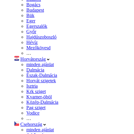
Bogács
Budapest
Bük
Eger
Egerszalók
Győr
Hajdúszoboszló
Hévíz
Mezőkövesd
…
Horvátország
minden ajánlat
Dalmácia
Észak-Dalmácia
Horvát szigetek
Isztria
Krk sziget
Kvarner-öböl
Közép-Dalmácia
Pag sziget
Vodice
…
Csehország
minden ajánlat