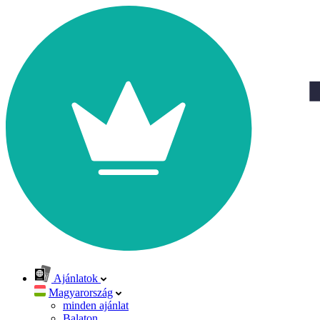
Ajánlatok
Magyarország
minden ajánlat
Balaton