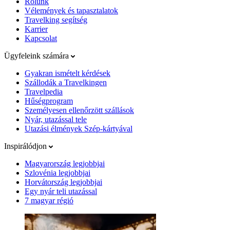
Rólunk
Vélemények és tapasztalatok
Travelking segítség
Karrier
Kapcsolat
Ügyfeleink számára
Gyakran ismételt kérdések
Szállodák a Travelkingen
Travelpedia
Hűségprogram
Személyesen ellenőrzött szállások
Nyár, utazással tele
Utazási élmények Szép-kártyával
Inspirálódjon
Magyarország legjobbjai
Szlovénia legjobbjai
Horvátország legjobbjai
Egy nyár teli utazással
7 magyar régió