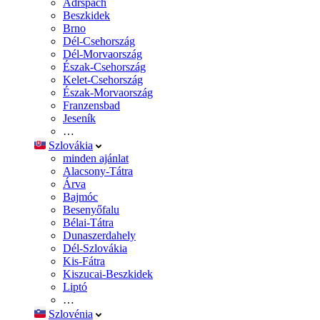
Adršpach
Beszkidek
Brno
Dél-Csehország
Dél-Morvaország
Észak-Csehország
Kelet-Csehország
Észak-Morvaország
Franzensbad
Jeseník
…
Szlovákia
minden ajánlat
Alacsony-Tátra
Árva
Bajmóc
Besenyőfalu
Bélai-Tátra
Dunaszerdahely
Dél-Szlovákia
Kis-Fátra
Kiszucai-Beszkidek
Liptó
…
Szlovénia