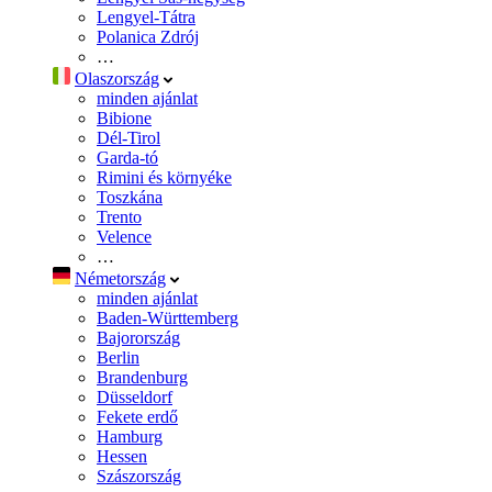
Lengyel-Tátra
Polanica Zdrój
…
Olaszország
minden ajánlat
Bibione
Dél-Tirol
Garda-tó
Rimini és környéke
Toszkána
Trento
Velence
…
Németország
minden ajánlat
Baden-Württemberg
Bajorország
Berlin
Brandenburg
Düsseldorf
Fekete erdő
Hamburg
Hessen
Szászország