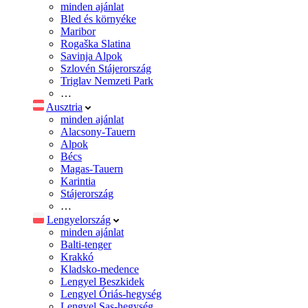
minden ajánlat
Bled és környéke
Maribor
Rogaška Slatina
Savinja Alpok
Szlovén Stájerország
Triglav Nemzeti Park
…
Ausztria
minden ajánlat
Alacsony-Tauern
Alpok
Bécs
Magas-Tauern
Karintia
Stájerország
…
Lengyelország
minden ajánlat
Balti-tenger
Krakkó
Kladsko-medence
Lengyel Beszkidek
Lengyel Óriás-hegység
Lengyel Sas-hegység