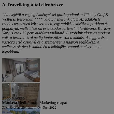
A Travelking által ellenőrizve
“Az elejétől a végéig élményekkel gazdagodtunk a Cihelny Golf &
Wellness Resortban **** való pihenésünk alatt. Az üdülőhely
csodás természeti környezetben, egy erdőkkel körülvett parkban és
golfpályák mellett fekszik és a csodás történelmi fürdőváros Karlovy
Vary is csak 12 perc autóútra található. A szobánk tágas és modern
volt, a teraszunkról pedig fantasztikus volt a kilátás. A reggeli és a
vacsora első osztályú és a személyzet is nagyon segítőkész. A
wellness részleg is kitűnő én a különféle szaunákat élveztem a
legjobban.”
Több fénykép
Markéta Hedbábná -
Marketing csapat
Személyesen ellenőrzött: Október 2022