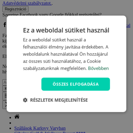
Adatvédelmi szabályzatot.
.
Regisztráció
Szeretne Facebook vagy Google fiókkal regisztrálni?
Bejelentkezés Facebook fiókkal
Bejelentkezés Google fiókkal
Ez a weboldal sütiket használ
Facebook vagy Google fiókkal való regisztrációm kapcsán
Ez a weboldal sütiket használ a
kijelentem, hogy elfogadom a
Felhasználási feltételeket
és
elolvastam az
Adatvédelmi szabályzatot.
.
felhasználói élmény javítása érdekében. A
weboldalunk használatával Ön hozzájárul
Elfelejtette jelszavát?
az összes süti használatához, a Cookie
Ne aggódjon, csak adja meg e-mail címét, ahova küldünk egy
szabályzatunknak megfelelően.
Bővebben
hivatkozást, így megadhat egy újat.
ÖSSZES ELFOGADÁSA
Küldés
Vissza
Menu
RÉSZLETEK MEGJELENÍTÉSE
Zavřít menu
Szállások Karlovy Varyban