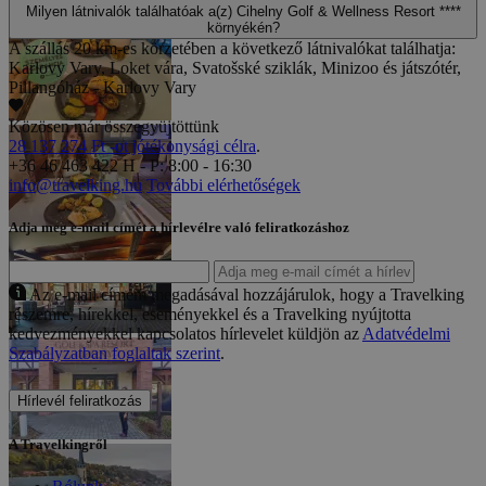
Milyen látnivalók találhatóak a(z) Cihelny Golf & Wellness Resort ****
környékén?
A szállás 20 km-es körzetében a következő látnivalókat találhatja:
Karlovy Vary, Loket vára, Svatošské sziklák, Minizoo és játszótér,
Pillangóház - Karlovy Vary
Közösen már összegyüjtöttünk
28 137 274 Ft -ot jótékonysági célra
.
+36 46 463 422
H - P: 8:00 - 16:30
info@travelking.hu
További elérhetőségek
Adja meg e-mail címét a hírlevélre való feliratkozáshoz
Az e-mail címem megadásával hozzájárulok, hogy a Travelking
részemre, hírekkel, eseményekkel és a Travelking nyújtotta
kedvezményekkel kapcsolatos hírlevelet küldjön az
Adatvédelmi
Szabályzatban foglaltak szerint
.
Hírlevél feliratkozás
A Travelkingről