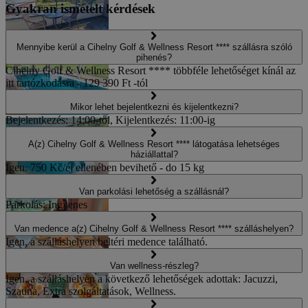
Gyakran ismételt kérdések
Mennyibe kerül a Cihelny Golf & Wellness Resort **** szállásra szóló
pihenés?
Cihelny Golf & Wellness Resort **** többféle lehetőséget kínál az
itt tartózkodásra - 129 390 Ft -tól
Mikor lehet bejelentkezni és kijelentkezni?
Bejelentkezés: 14:00-től, Kijelentkezés: 11:00-ig
A(z) Cihelny Golf & Wellness Resort **** látogatása lehetséges
háziállattal?
Igen. 750 Kč/éj ellenében bevihető - do 15 kg
Van parkolási lehetőség a szállásnál?
Parkolás: Ingyenes
Van medence a(z) Cihelny Golf & Wellness Resort **** szálláshelyen?
Igen, a szálláshelyen beltéri medence található.
Van wellness-részleg?
Igen, a szálláshelyen a következő lehetőségek adottak: Jacuzzi,
Szauna, Extra szolgáltatások, Wellness.