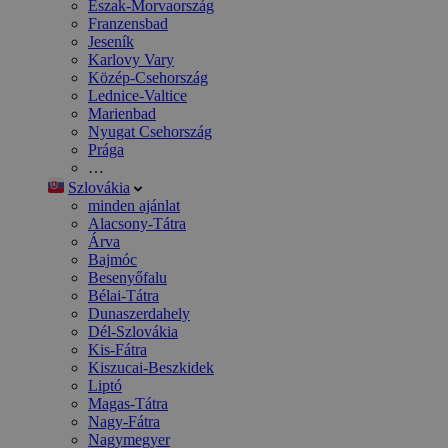
Észak-Morvaország
Franzensbad
Jeseník
Karlovy Vary
Közép-Csehország
Lednice-Valtice
Marienbad
Nyugat Csehország
Prága
…
Szlovákia
minden ajánlat
Alacsony-Tátra
Árva
Bajmóc
Besenyőfalu
Bélai-Tátra
Dunaszerdahely
Dél-Szlovákia
Kis-Fátra
Kiszucai-Beszkidek
Liptó
Magas-Tátra
Nagy-Fátra
Nagymegyer