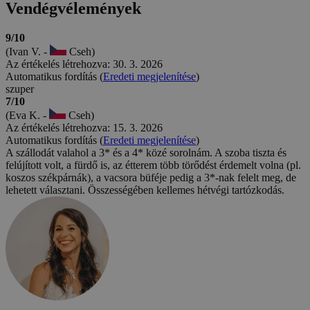
Vendégvélemények
9/10
(Ivan V. -
Cseh)
Az értékelés létrehozva: 30. 3. 2026
Automatikus fordítás (
Eredeti megjelenítése
)
szuper
7/10
(Eva K. -
Cseh)
Az értékelés létrehozva: 15. 3. 2026
Automatikus fordítás (
Eredeti megjelenítése
)
A szállodát valahol a 3* és a 4* közé sorolnám. A szoba tiszta és
felújított volt, a fürdő is, az étterem több törődést érdemelt volna (pl.
koszos székpárnák), a vacsora büféje pedig a 3*-nak felelt meg, de
lehetett választani. Összességében kellemes hétvégi tartózkodás.