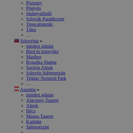
Pozsony
Pöstyén
Stubnyafürdő
Szlovák Paradicsom
Trencsénteplic
Tátra
…
Szlovénia
minden ajánlat
Bled és környéke
Maribor
Rogaška Slatina
Savinja Alpok
Szlovén Stájerország
Triglav Nemzeti Park
…
Ausztria
minden ajánlat
Alacsony-Tauern
Alpok
Bécs
Magas-Tauern
Karintia
Stájerország
…