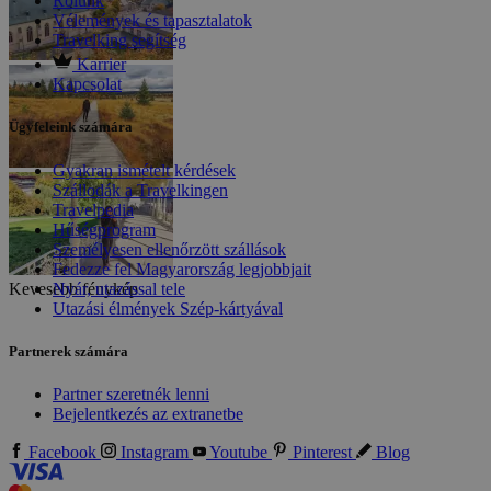
Rólunk
Vélemények és tapasztalatok
Travelking segítség
Karrier
Kapcsolat
Ügyfeleink számára
Gyakran ismételt kérdések
Szállodák a Travelkingen
Travelpedia
Hűségprogram
Személyesen ellenőrzött szállások
Fedezze fel Magyarország legjobbjait
Nyár, utazással tele
Kevesebb fénykép
Utazási élmények Szép-kártyával
Partnerek számára
Partner szeretnék lenni
Bejelentkezés az extranetbe
Facebook
Instagram
Youtube
Pinterest
Blog