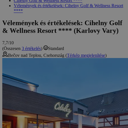
Cihelny Golf & Wellness Resort ****
Vélemények és értékelések: Cihelny Golf & Wellness Resort
****
Vélemények és értékelések: Cihelny Golf
& Wellness Resort **** (Karlovy Vary)
7,7/10
(Összesen
3 értékelés
)
Standard
Bečov nad Teplou, Csehország (
Térkép megjelenítése
)