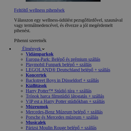
Feltöltő wellness pihenések
Válasszon egy wellness-üdülést pezsgőfürdővel, szaunával
vagy termálmedencével, és élvezze a jól megérdemelt
pihenést.
Pihenni szeretnék
Élmények
Vidámparkok
Europa-Park: Belépő és prémium szállás
Playmobil Funpark belépő + szállás
LEGOLAND® Deutschland belépő + szállás
Koncertek
Backstreet Boys in Düsseldorf + szállás
Kiállítások
Harry Potter™ Stúdió túra + szállás
Trónok harca filmstúdió látogatás + szállás
VIP est a Harry Potter stúdiókban + szállás
Múzeumok
Mercedes-Benz Múzeum belépő + szállás
Porsche és Mercedes múzeum + szállás
Musicalek
Párizsi Moulin Rouge belépő + szállás