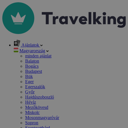
Ajánlatok
Magyarország
minden ajánlat
Balaton
Bogács
Budapest
Bük
Eger
Egerszalók
Győr
Hajdúszoboszló
Hévíz
Mezőkövesd
Miskolc
Mosonmagyaróvár
Sopron
Szentgotthárd