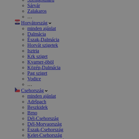
Sárvár
Zalakaros
…
Horvátország
minden ajánlat
Dalmácia
Észak-Dalmácia
Horvát szigetek
Isztria
Krk sziget
Kvarner-öböl
Közép-Dalmácia
Pag sziget
Vodice
…
Csehország
minden ajánlat
Adršpach
Beszkidek
Brno
Dél-Csehország
Dél-Morvaország
Észak-Csehország
Kelet-Csehország