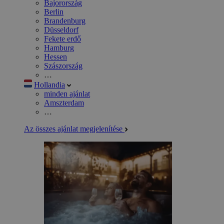
Bajorország
Berlin
Brandenburg
Düsseldorf
Fekete erdő
Hamburg
Hessen
Szászország
…
Hollandia
minden ajánlat
Amszterdam
…
Az összes ajánlat megjelenítése