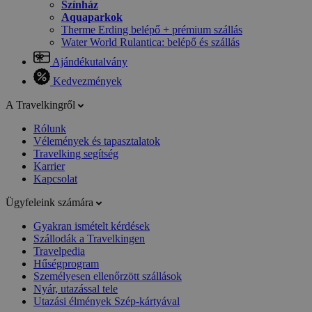
Színház
Aquaparkok
Therme Erding belépő + prémium szállás
Water World Rulantica: belépő és szállás
Ajándékutalvány
Kedvezmények
A Travelkingről
Rólunk
Vélemények és tapasztalatok
Travelking segítség
Karrier
Kapcsolat
Ügyfeleink számára
Gyakran ismételt kérdések
Szállodák a Travelkingen
Travelpedia
Hűségprogram
Személyesen ellenőrzött szállások
Nyár, utazással tele
Utazási élmények Szép-kártyával