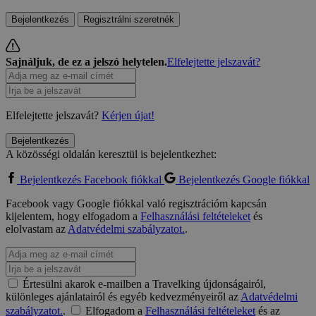
Bejelentkezés
Regisztrálni szeretnék
Sajnáljuk, de ez a jelszó helytelen.
Elfelejtette jelszavát?
Elfelejtette jelszavát?
Kérjen újat!
Bejelentkezés
A közösségi oldalán keresztül is bejelentkezhet:
Bejelentkezés Facebook fiókkal
Bejelentkezés Google fiókkal
Facebook vagy Google fiókkal való regisztrációm kapcsán
kijelentem, hogy elfogadom a
Felhasználási feltételeket
és
elolvastam az
Adatvédelmi szabályzatot.
.
Értesülni akarok e-mailben a Travelking újdonságairól,
különleges ajánlatairól és egyéb kedvezményeiről az
Adatvédelmi
szabályzatot.
.
Elfogadom a
Felhasználási feltételeket
és az