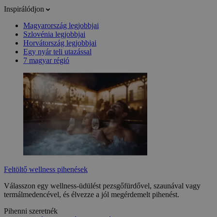
Inspirálódjon
Magyarország legjobbjai
Szlovénia legjobbjai
Horvátország legjobbjai
Egy nyár teli utazással
7 magyar régió
Feltöltő wellness pihenések
Válasszon egy wellness-üdülést pezsgőfürdővel, szaunával vagy
termálmedencével, és élvezze a jól megérdemelt pihenést.
Pihenni szeretnék