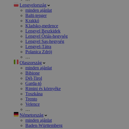
Lengyelország
minden ajánlat
Balti-tenger
Krakkó
Kladsko-medence
Lengyel Beszkidek
Lengyel Óriás-hegység
Lengyel Sas-hegység
Lengyel-Tátra
Polanica Zdrój
…
Olaszország
minden ajánlat
Bibione
Dél-Tirol
Garda-tó
Rimini és környéke
Toszkána
Trento
Velence
…
Németország
minden ajánlat
Baden-Württemberg