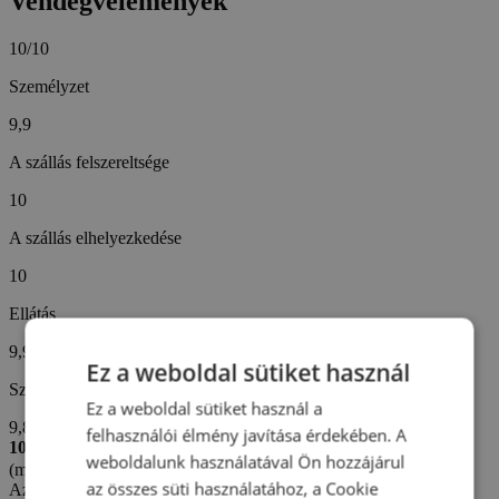
Vendégvélemények
10/10
Személyzet
9,9
A szállás felszereltsége
10
A szállás elhelyezkedése
10
Ellátás
9,9
Ez a weboldal sütiket használ
Szállodai szolgáltatások
Ez a weboldal sütiket használ a
9,8
felhasználói élmény javítása érdekében. A
10/10
weboldalunk használatával Ön hozzájárul
(miroslav P. -
Szlovákia)
az összes süti használatához, a Cookie
Az értékelés létrehozva: 11. 4. 2026