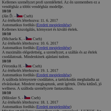
Kellemes személyzet profi szemlélettel. Az én szememben ez a
vendégház a többi vendégház modellje.
10/10
(Ján Ď. -
Cseh)
Az értékelés létrehozva: 11. 6. 2017
Automatikus fordítás (
Eredeti megjelenítése
)
Kellemes kiszolgálás, környezet és kiváló ételek.
10/10
(Michaela K. -
Cseh)
Az értékelés létrehozva: 10. 6. 2017
Automatikus fordítás (
Eredeti megjelenítése
)
A maximális elégedettség, a személyzet, a szállás és az ételek
csodálatosak. Mindenkinek ajánlani tudom.
10/10
(Veronika H. -
Cseh)
Az értékelés létrehozva: 19. 1. 2017
Automatikus fordítás (
Eredeti megjelenítése
)
A szálloda környezete csodálatos, a tartózkodás meghaladta az
elvárásokat. Mindent megkaptunk, amit ígértek. Diéta kitűnő, jó
wellness. A szálloda személyzete fantasztikus.
10/10
(Miloslav S. -
Cseh)
Az értékelés létrehozva: 18. 1. 2017
Automatikus fordítás (
Eredeti megjelenítése
)