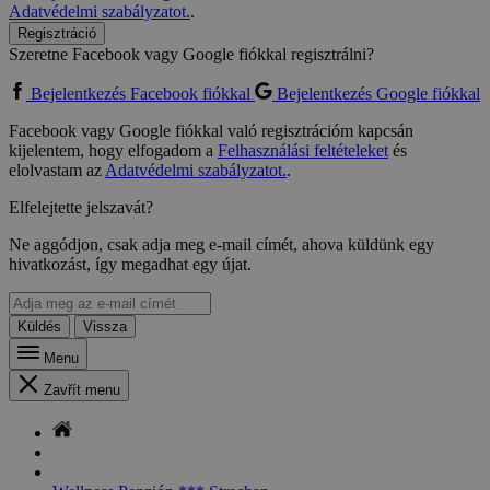
Adatvédelmi szabályzatot.
.
Regisztráció
Szeretne Facebook vagy Google fiókkal regisztrálni?
Bejelentkezés Facebook fiókkal
Bejelentkezés Google fiókkal
Facebook vagy Google fiókkal való regisztrációm kapcsán
kijelentem, hogy elfogadom a
Felhasználási feltételeket
és
elolvastam az
Adatvédelmi szabályzatot.
.
Elfelejtette jelszavát?
Ne aggódjon, csak adja meg e-mail címét, ahova küldünk egy
hivatkozást, így megadhat egy újat.
Küldés
Vissza
Menu
Zavřít menu