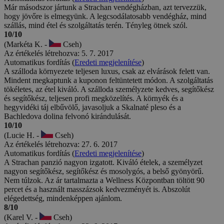
Már másodszor jártunk a Strachan vendégházban, azt tervezzük,
hogy jövőre is elmegyünk. A legcsodálatosabb vendégház, mind
szállás, mind étel és szolgáltatás terén. Tényleg ötnek szól.
10/10
(Markéta K. -
Cseh)
Az értékelés létrehozva: 5. 7. 2017
Automatikus fordítás (
Eredeti megjelenítése
)
A szálloda környezete teljesen luxus, csak az elvárások felett van.
Mindent megkaptunk a kuponon feltüntetett módon. A szolgáltatás
tökéletes, az étel kiváló. A szálloda személyzete kedves, segítőkész
és segítőkész, teljesen profi megközelítés. A környék és a
hegyvidéki táj elbűvölő, javasoljuk a Skalnaté pleso és a
Bachledova dolina felvonó kirándulását.
10/10
(Lucie H. -
Cseh)
Az értékelés létrehozva: 27. 6. 2017
Automatikus fordítás (
Eredeti megjelenítése
)
A Strachan panzió nagyon izgatott. Kiváló ételek, a személyzet
nagyon segítőkész, segítőkész és mosolygós, a belső gyönyörű.
Nem túlzok. Az ár tartalmazta a Wellness Központban töltött 90
percet és a használt masszázsok kedvezményét is. Abszolút
elégedettség, mindenképpen ajánlom.
8/10
(Karel V. -
Cseh)