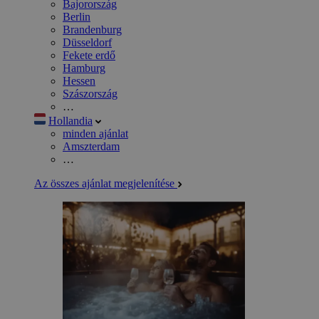
Bajorország
Berlin
Brandenburg
Düsseldorf
Fekete erdő
Hamburg
Hessen
Szászország
…
Hollandia
minden ajánlat
Amszterdam
…
Az összes ajánlat megjelenítése