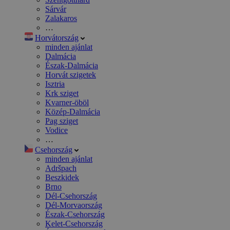
Sárvár
Zalakaros
…
Horvátország
minden ajánlat
Dalmácia
Észak-Dalmácia
Horvát szigetek
Isztria
Krk sziget
Kvarner-öböl
Közép-Dalmácia
Pag sziget
Vodice
…
Csehország
minden ajánlat
Adršpach
Beszkidek
Brno
Dél-Csehország
Dél-Morvaország
Észak-Csehország
Kelet-Csehország