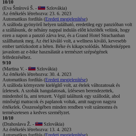
10/10
(Eva Šmírová Š. -
Szlovákia)
Az értékelés létrehozva: 23. 6. 2023
Automatikus fordítás (
Eredeti megjelenítése
)
A szálloda gyönyörű helyen található, eredetileg egy panzióban volt
a szállásunk, de néhány nappal indulás előtt közölték velünk, hogy
ezen a napon a panzió zárva lesz, és a Grand Hotel Strachanban
szállhatunk meg. Az étel kiváló volt, a wellness kiváló, kevesebb
ember tartózkodott a héten. Béke és kikapcsolódás. Mindenképpen
javaslom az e-bike használatát a természet szépségének
felfedezéséhez.
9/10
(Martina V. -
Szlovákia)
Az értékelés létrehozva: 30. 4. 2023
Automatikus fordítás (
Eredeti megjelenítése
)
A szálloda környezete kielégítő volt, az ételek változatosak és
ízletesek. A szobák hangulatosak, ízlésesen berendezettek,
mindenhol fa, ami tetszett. Végül találtunk egy szállodát, ahol
minőségi matracok és paplanok voltak, amit nagyon nagyra
értékelek. Összességében minden rendben volt számomra és
természetesen a kedves személyzet.
10/10
(Drahoslava Ž. -
Szlovákia)
Az értékelés létrehozva: 13. 4. 2023
Automatikus fordítás (
Eredeti megjelenítése
)