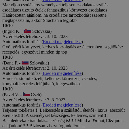
Maradjon csodálatos személyzet teljesen csodálatos szállás
csodálatos tisztító ételek fantasztikus környezet csodálatos
Határozottan ajánlom, ha csodálatos tartózkodást szeretne
megtapasztalni, akkor Strachan a legjobb
10/10
(Ingrid K. -
Szlovákia)
Az értékelés létrehozva: 3. 10. 2023
Automatikus fordítás (
Eredeti megjelenítése
)
Gyönyörű környezet, kedves kiszolgálás az étteremben, segítőkész
recepciós, egyszóval minden tip top
10/10
(Dana P. -
Szlovákia)
Az értékelés létrehozva: 2. 10. 2023
Automatikus fordítás (
Eredeti megjelenítése
)
Város és strand közeli, kellemes környezet, csendes,
konyhafelszerelés felújítható, kiegészíthető.
10/10
(Pavel V. -
Cseh)
Az értékelés létrehozva: 7. 8. 2023
Automatikus fordítás (
Eredeti megjelenítése
)
Teljesen tökéletes!!! Lelkesedés a szállástól, ételtől - luxus, abszolút
zseniális!!!!! A személyzet készséges, kellemes, szinten!!!!
Bachledovka kirándulás....szépség is!!!!! Mind a ˇ&quot;10&quot;-
et ajánlom!!!!! Biztosan vissza fogunk térni.....