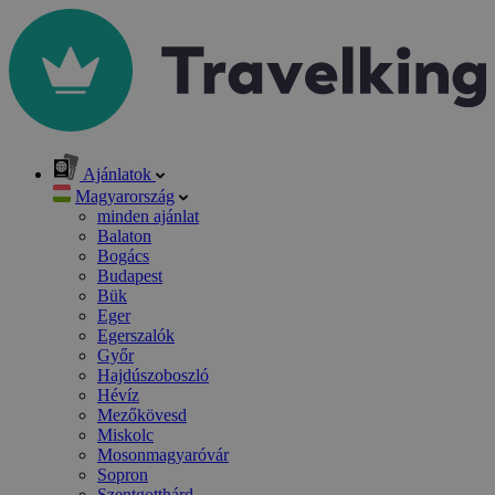
Ajánlatok
Magyarország
minden ajánlat
Balaton
Bogács
Budapest
Bük
Eger
Egerszalók
Győr
Hajdúszoboszló
Hévíz
Mezőkövesd
Miskolc
Mosonmagyaróvár
Sopron
Szentgotthárd