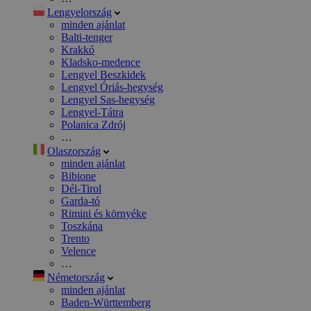
Lengyelország
minden ajánlat
Balti-tenger
Krakkó
Kladsko-medence
Lengyel Beszkidek
Lengyel Óriás-hegység
Lengyel Sas-hegység
Lengyel-Tátra
Polanica Zdrój
…
Olaszország
minden ajánlat
Bibione
Dél-Tirol
Garda-tó
Rimini és környéke
Toszkána
Trento
Velence
…
Németország
minden ajánlat
Baden-Württemberg