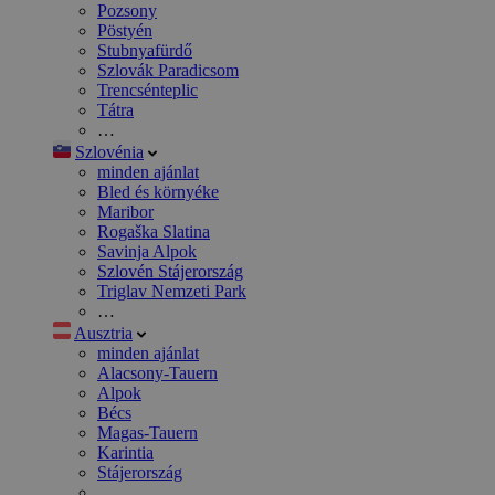
Pozsony
Pöstyén
Stubnyafürdő
Szlovák Paradicsom
Trencsénteplic
Tátra
…
Szlovénia
minden ajánlat
Bled és környéke
Maribor
Rogaška Slatina
Savinja Alpok
Szlovén Stájerország
Triglav Nemzeti Park
…
Ausztria
minden ajánlat
Alacsony-Tauern
Alpok
Bécs
Magas-Tauern
Karintia
Stájerország
…