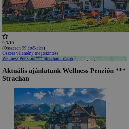
9,9/10
(Összesen
99 értékelés
)
Összes vélemény megtekintése
Wellness Penzión *** Strachan - mapa
Aktuális ajánlatunk Wellness Penzión ***
Strachan