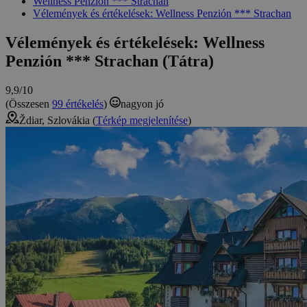
Wellness Penzión *** Strachan
Vélemények és értékelések: Wellness Penzión *** Strachan
Vélemények és értékelések: Wellness
Penzión *** Strachan (Tátra)
9,9/10
(Összesen
99 értékelés
)
nagyon jó
Ždiar, Szlovákia (
Térkép megjelenítése
)