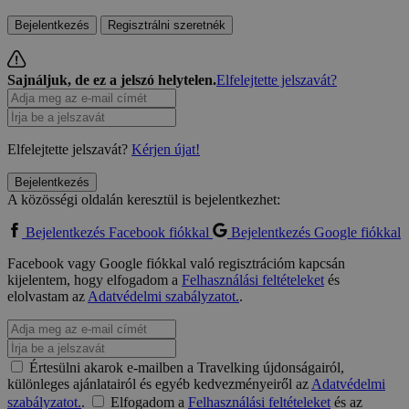
Bejelentkezés
Regisztrálni szeretnék
Sajnáljuk, de ez a jelszó helytelen.
Elfelejtette jelszavát?
Elfelejtette jelszavát?
Kérjen újat!
Bejelentkezés
A közösségi oldalán keresztül is bejelentkezhet:
Bejelentkezés Facebook fiókkal
Bejelentkezés Google fiókkal
Facebook vagy Google fiókkal való regisztrációm kapcsán
kijelentem, hogy elfogadom a
Felhasználási feltételeket
és
elolvastam az
Adatvédelmi szabályzatot.
.
Értesülni akarok e-mailben a Travelking újdonságairól,
különleges ajánlatairól és egyéb kedvezményeiről az
Adatvédelmi
szabályzatot.
.
Elfogadom a
Felhasználási feltételeket
és az