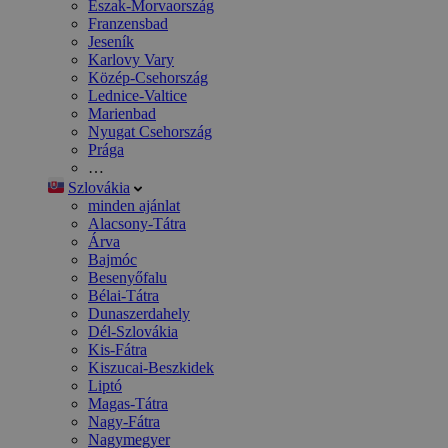
Észak-Morvaország
Franzensbad
Jeseník
Karlovy Vary
Közép-Csehország
Lednice-Valtice
Marienbad
Nyugat Csehország
Prága
…
Szlovákia
minden ajánlat
Alacsony-Tátra
Árva
Bajmóc
Besenyőfalu
Bélai-Tátra
Dunaszerdahely
Dél-Szlovákia
Kis-Fátra
Kiszucai-Beszkidek
Liptó
Magas-Tátra
Nagy-Fátra
Nagymegyer