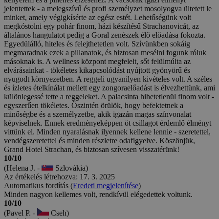
jelentettek - a melegszívű és profi személyzet mosolyogva ültetett le
minket, amely végigkísérte az egész estét. Lehetőségünk volt
megkóstolni egy pohár finom, házi készítésű Strachanovicát, az
általános hangulatot pedig a Goral zenészek élő előadása fokozta.
Egyedülálló, hiteles és felejthetetlen volt. Szívünkben sokáig
megmaradnak ezek a pillanatok, és biztosan mesélni fogunk róluk
másoknak is. A wellness központ megfelelt, sőt felülmúlta az
elvárásainkat - tökéletes kikapcsolódást nyújtott gyönyörű és
nyugodt környezetben. A reggeli ugyanilyen kivételes volt. A széles
és ízletes ételkínálat mellett egy zongoraelőadást is élvezhettünk, ami
különlegessé tette a reggeleket. A palacsinta hihetetlenül finom volt -
egyszerűen tökéletes. Őszintén örülök, hogy befektetnek a
minőségbe és a személyzetbe, akik igazán magas színvonalat
képviselnek. Ennek eredményeképpen öt csillagot érdemlő élményt
vittünk el. Minden nyaralásnak ilyennek kellene lennie - szeretettel,
vendégszeretettel és minden részletre odafigyelve. Köszönjük,
Grand Hotel Strachan, és biztosan szívesen visszatérünk!
10/10
(Helena J. -
Szlovákia)
Az értékelés létrehozva: 17. 3. 2025
Automatikus fordítás (
Eredeti megjelenítése
)
Minden nagyon kellemes volt, rendkívül elégedettek voltunk.
10/10
(Pavel P. -
Cseh)