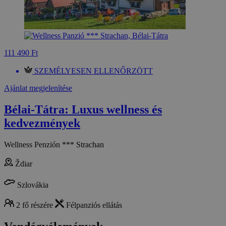
111 490 Ft
SZEMÉLYESEN ELLENŐRZÖTT
Ajánlat megjelenítése
Bélai-Tátra: Luxus wellness és
kedvezmények
Wellness Penzión *** Strachan
Ždiar
Szlovákia
2 fő részére
Félpanziós ellátás