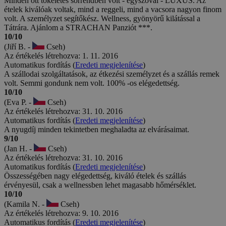
Minden ott tökéletes sorrendben volt - egyszóval - LUXUS. Az
ételek kiválóak voltak, mind a reggeli, mind a vacsora nagyon finom
volt. A személyzet segítőkész. Wellness, gyönyörű kilátással a
Tátrára. Ajánlom a STRACHAN Panziót ***.
10/10
(Jiří B. -
Cseh)
Az értékelés létrehozva: 1. 11. 2016
Automatikus fordítás (
Eredeti megjelenítése
)
A szállodai szolgáltatások, az étkezési személyzet és a szállás remek
volt. Semmi gondunk nem volt. 100% -os elégedettség.
10/10
(Eva P. -
Cseh)
Az értékelés létrehozva: 31. 10. 2016
Automatikus fordítás (
Eredeti megjelenítése
)
A nyugdíj minden tekintetben meghaladta az elvárásaimat.
9/10
(Jan H. -
Cseh)
Az értékelés létrehozva: 31. 10. 2016
Automatikus fordítás (
Eredeti megjelenítése
)
Összességében nagy elégedettség, kiváló ételek és szállás
érvényesül, csak a wellnessben lehet magasabb hőmérséklet.
10/10
(Kamila N. -
Cseh)
Az értékelés létrehozva: 9. 10. 2016
Automatikus fordítás (
Eredeti megjelenítése
)