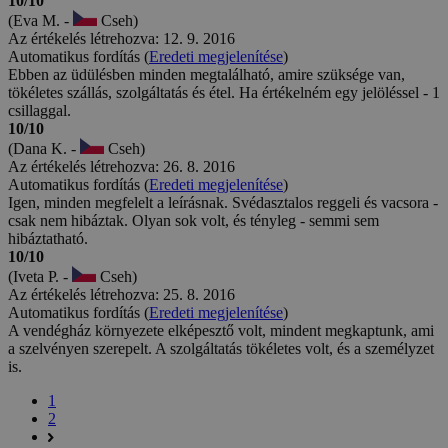
10/10
(Eva M. -
Cseh)
Az értékelés létrehozva: 12. 9. 2016
Automatikus fordítás (
Eredeti megjelenítése
)
Ebben az üdülésben minden megtalálható, amire szüksége van,
tökéletes szállás, szolgáltatás és étel. Ha értékelném egy jelöléssel - 1
csillaggal.
10/10
(Dana K. -
Cseh)
Az értékelés létrehozva: 26. 8. 2016
Automatikus fordítás (
Eredeti megjelenítése
)
Igen, minden megfelelt a leírásnak. Svédasztalos reggeli és vacsora -
csak nem hibáztak. Olyan sok volt, és tényleg - semmi sem
hibáztatható.
10/10
(Iveta P. -
Cseh)
Az értékelés létrehozva: 25. 8. 2016
Automatikus fordítás (
Eredeti megjelenítése
)
A vendégház környezete elképesztő volt, mindent megkaptunk, ami
a szelvényen szerepelt. A szolgáltatás tökéletes volt, és a személyzet
is.
1
2