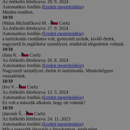
Az értékelés létrehozva: 29. 9. 2024
Automatikus fordítás (
Eredeti megjelenítése
)
Minden rendben.
10/10
(Mária Michaličková M. -
Cseh)
Az értékelés létrehozva: 27. 9. 2024
Automatikus fordítás (
Eredeti megjelenítése
)
a tartózkodás csodálatos volt, gyönyörű szobák, kiváló ételek,
nagyszerű és segítőkész személyzet, rendkívül elégedettek voltunk.
10/10
(Jana K. -
Cseh)
Az értékelés létrehozva: 26. 8. 2024
Automatikus fordítás (
Eredeti megjelenítése
)
Nagyszerű személyzet, ételek és tartózkodás. Mindenképpen
visszatérünk.
10/10
(Ivo V. -
Cseh)
Az értékelés létrehozva: 12. 5. 2024
Automatikus fordítás (
Eredeti megjelenítése
)
Ez volt a második alkalom, hogy ott voltunk?
10/10
(Jaromír Š. -
Cseh)
Az értékelés létrehozva: 24. 11. 2023
Automatikus fordítás (
Eredeti megjelenítése
)
Már a negyedik látogatás a Strachanban, ismét teljes