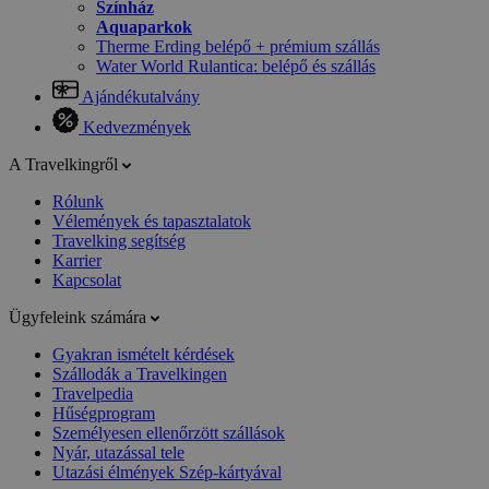
Színház
Aquaparkok
Therme Erding belépő + prémium szállás
Water World Rulantica: belépő és szállás
Ajándékutalvány
Kedvezmények
A Travelkingről
Rólunk
Vélemények és tapasztalatok
Travelking segítség
Karrier
Kapcsolat
Ügyfeleink számára
Gyakran ismételt kérdések
Szállodák a Travelkingen
Travelpedia
Hűségprogram
Személyesen ellenőrzött szállások
Nyár, utazással tele
Utazási élmények Szép-kártyával