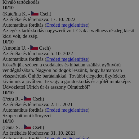
Kiváló tartózkodás
10/10
(Kateřina K. -
Cseh)
Az értékelés létrehozva: 17. 10. 2022
Automatikus fordítás (
Eredeti megjelenítése
)
Az egész tartózkodás nagyszerű volt. Csak a wellness részleg kicsit
kicsi volt, de szép.
10/10
(Antonín U. -
Cseh)
Az értékelés létrehozva: 5. 10. 2022
Automatikus fordítás (
Eredeti megjelenítése
)
Köszönjük szépen a csodálatos és hibátlan szállást gyönyörű
vendégházában. Nagyon boldogok leszünk, hogy hamarosan
visszatérünk Önhöz barátainkkal. További elégedett ügyfeleket
kívánunk a jövőben. Te vagy a gondoskodás és a jólét mintaképe.
Üdvözlettel Ulrich úr és asszony Olmützből?
10/10
(Petra R. -
Cseh)
Az értékelés létrehozva: 2. 11. 2021
Automatikus fordítás (
Eredeti megjelenítése
)
Szuper otthoni környezet.
10/10
(Dana S. -
Cseh)
Az értékelés létrehozva: 31. 10. 2021
Automatikus fordítás (
Eredeti megjelenítése
)