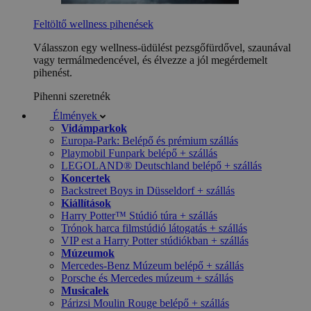
Feltöltő wellness pihenések
Válasszon egy wellness-üdülést pezsgőfürdővel, szaunával
vagy termálmedencével, és élvezze a jól megérdemelt
pihenést.
Pihenni szeretnék
Élmények
Vidámparkok
Europa-Park: Belépő és prémium szállás
Playmobil Funpark belépő + szállás
LEGOLAND® Deutschland belépő + szállás
Koncertek
Backstreet Boys in Düsseldorf + szállás
Kiállítások
Harry Potter™ Stúdió túra + szállás
Trónok harca filmstúdió látogatás + szállás
VIP est a Harry Potter stúdiókban + szállás
Múzeumok
Mercedes-Benz Múzeum belépő + szállás
Porsche és Mercedes múzeum + szállás
Musicalek
Párizsi Moulin Rouge belépő + szállás