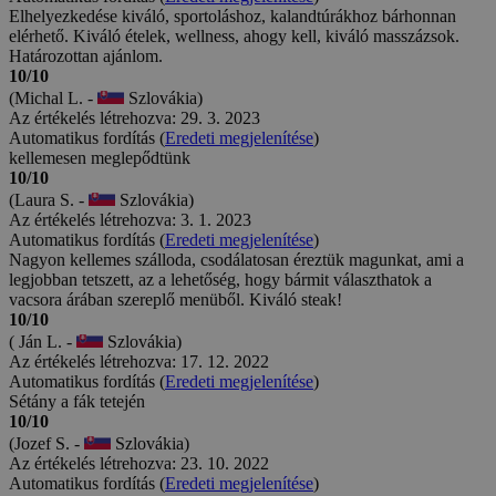
Elhelyezkedése kiváló, sportoláshoz, kalandtúrákhoz bárhonnan
elérhető. Kiváló ételek, wellness, ahogy kell, kiváló masszázsok.
Határozottan ajánlom.
10/10
(Michal L. -
Szlovákia)
Az értékelés létrehozva: 29. 3. 2023
Automatikus fordítás (
Eredeti megjelenítése
)
kellemesen meglepődtünk
10/10
(Laura S. -
Szlovákia)
Az értékelés létrehozva: 3. 1. 2023
Automatikus fordítás (
Eredeti megjelenítése
)
Nagyon kellemes szálloda, csodálatosan éreztük magunkat, ami a
legjobban tetszett, az a lehetőség, hogy bármit választhatok a
vacsora árában szereplő menüből. Kiváló steak!
10/10
( Ján L. -
Szlovákia)
Az értékelés létrehozva: 17. 12. 2022
Automatikus fordítás (
Eredeti megjelenítése
)
Sétány a fák tetején
10/10
(Jozef S. -
Szlovákia)
Az értékelés létrehozva: 23. 10. 2022
Automatikus fordítás (
Eredeti megjelenítése
)