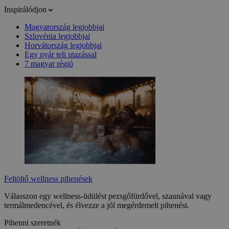
Inspirálódjon
Magyarország legjobbjai
Szlovénia legjobbjai
Horvátország legjobbjai
Egy nyár teli utazással
7 magyar régió
Feltöltő wellness pihenések
Válasszon egy wellness-üdülést pezsgőfürdővel, szaunával vagy
termálmedencével, és élvezze a jól megérdemelt pihenést.
Pihenni szeretnék