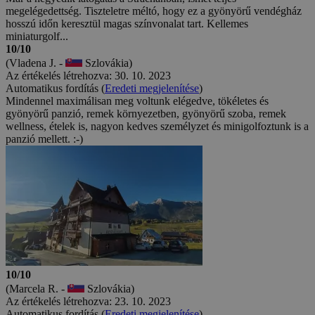
megelégedettség. Tiszteletre méltó, hogy ez a gyönyörű vendégház
hosszú időn keresztül magas színvonalat tart. Kellemes
miniaturgolf...
10/10
(Vladena J. -
Szlovákia)
Az értékelés létrehozva: 30. 10. 2023
Automatikus fordítás (
Eredeti megjelenítése
)
Mindennel maximálisan meg voltunk elégedve, tökéletes és
gyönyörű panzió, remek környezetben, gyönyörű szoba, remek
wellness, ételek is, nagyon kedves személyzet és minigolfoztunk is a
panzió mellett. :-)
10/10
(Marcela R. -
Szlovákia)
Az értékelés létrehozva: 23. 10. 2023
Automatikus fordítás (
Eredeti megjelenítése
)