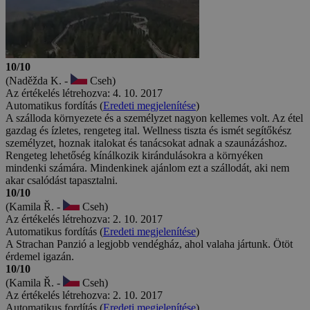
10/10
(Naděžda K. -
Cseh)
Az értékelés létrehozva: 4. 10. 2017
Automatikus fordítás (
Eredeti megjelenítése
)
A szálloda környezete és a személyzet nagyon kellemes volt. Az étel
gazdag és ízletes, rengeteg ital. Wellness tiszta és ismét segítőkész
személyzet, hoznak italokat és tanácsokat adnak a szaunázáshoz.
Rengeteg lehetőség kínálkozik kirándulásokra a környéken
mindenki számára. Mindenkinek ajánlom ezt a szállodát, aki nem
akar csalódást tapasztalni.
10/10
(Kamila Ř. -
Cseh)
Az értékelés létrehozva: 2. 10. 2017
Automatikus fordítás (
Eredeti megjelenítése
)
A Strachan Panzió a legjobb vendégház, ahol valaha jártunk. Ötöt
érdemel igazán.
10/10
(Kamila Ř. -
Cseh)
Az értékelés létrehozva: 2. 10. 2017
Automatikus fordítás (
Eredeti megjelenítése
)