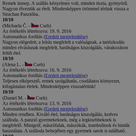
Remek ünnep. A szállás kényelmes volt, minden tiszta, gyönyörű.
Nagyon élveztük az ételt. Mindenképpen örömmel térünk vissza a
Strachan Panzióba.
10/10
(Michaela Č. -
Cseh)
Az értékelés létrehozva: 19. 9. 2016
Automatikus fordítás (
Eredeti megjelenítése
)
Nagyon elégedett, a leírás megfelelt a valóságnak, a tartózkodás
minden elvárásnak megfelelt, barátságos kiszolgálás, várakozáson
felüli étel.
10/10
(Alena L. -
Cseh)
Az értékelés létrehozva: 16. 9. 2016
Automatikus fordítás (
Eredeti megjelenítése
)
Teljesen elképesztő, remek szolgáltatás, csodálatos környezet,
kifogástalan ételek. Mindenképpen visszatérünk!
10/10
(Daniel M. -
Cseh)
Az értékelés létrehozva: 13. 9. 2016
Automatikus fordítás (
Eredeti megjelenítése
)
Minden rendben. Kiváló étel, barátságos kiszolgálás, kedves
szálloda. A panzió gyermekeknek, még a legkisebbeknek is
megfelelő. Minigolf, mászófalak, mászókák, trambulinok és hinták
használata. A szálloda belsejében egy gyermek sarok is található.