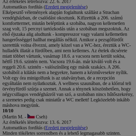
Az értékelés létrehozva: 22. 6. 2017
Automatikus fordítás (
Eredeti megjelenítése
)
Elképesztő vélemények alapján foglaltunk szállást a Strachan
vendégházban, de csalódást okoztunk. Kifizettük a 206. számú
komforttermet, miután beléptünk a szobába, nagyon kellemetlen
szag volt, 15 percnyi tartózkodás után a szobában megszoktuk. Az
első éjszaka alig aludtunk - kompresszor vagy valami kellemetlen
hangerősséggel hallhat megállás nélkül. Amikor a pezsgőfürdőt
szerettük volna élvezni, amely közel van a WC-hez, éreztük a WC-
hulladék illatát a fürdőben, ami nem kellemes. Az ételek dicsérete
miatt többet vártunk, vasárnap 18.6. a vacsora nem került sokba,
hétfő 19.6. szintén nem. Vacsora 19.6-án. már kiváló volt és a
reggeli 20.6. szintén - valószínűleg egy másik szakács. A 206.
szobából a kilátás nem a hegyekre, hanem a kézművesekre nyílik.
Volt egy óra minigolfunk is az utalványban, de a recepción
egyáltalán nem nyilatkoztak. A wellness szaunában, de a klórral teli
örvényfürdő szúrja a szemet. Annak a ténynek köszönhetően, hogy
négycsillagos vendégházról van szó, a szobában nincs hűtőszekrény,
a szemetes pedig csak miniatűr a WC mellett! Legközelebb inkább
máshova megyünk.
10/10
(Martin M. -
Cseh)
Az értékelés létrehozva: 13. 6. 2017
Automatikus fordítás (
Eredeti megjelenítése
)
Minden tökéletes sorrendben és a lehető legmagasabb szinten.