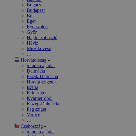
Bogács
Budapest
Bük
Eger
Egerszalók
Győr
Hajdúszoboszló
Hévíz
Mezőkövesd
…
Horvátország
minden ajánlat
Dalmácia
Észak-Dalmácia
Horvát szigetek
Isztria
Krk sziget
Kvarner-öböl
Közép-Dalmácia
Pag sziget
Vodice
…
Csehország
minden ajánlat