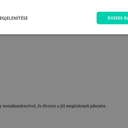
EGJELENÍTÉSE
ÖSSZES 
 termálmedencével, és élvezze a jól megérdemelt pihenést.