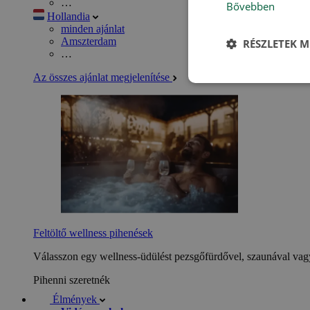
…
Bővebben
Hollandia
minden ajánlat
Amszterdam
RÉSZLETEK M
…
Az összes ajánlat megjelenítése
Feltöltő wellness pihenések
Válasszon egy wellness-üdülést pezsgőfürdővel, szaunával vagy
Pihenni szeretnék
Élmények