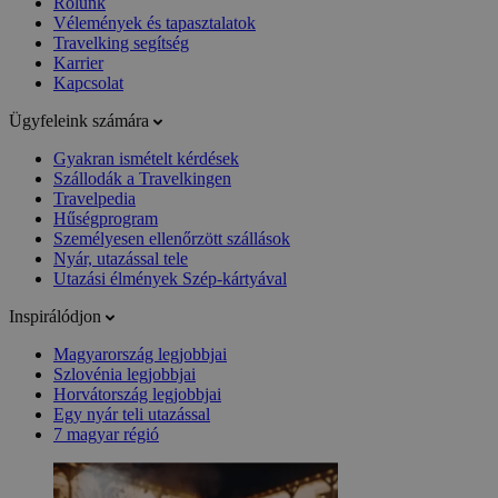
Rólunk
Vélemények és tapasztalatok
Travelking segítség
Karrier
Kapcsolat
Ügyfeleink számára
Gyakran ismételt kérdések
Szállodák a Travelkingen
Travelpedia
Hűségprogram
Személyesen ellenőrzött szállások
Nyár, utazással tele
Utazási élmények Szép-kártyával
Inspirálódjon
Magyarország legjobbjai
Szlovénia legjobbjai
Horvátország legjobbjai
Egy nyár teli utazással
7 magyar régió