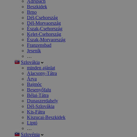
Adršpach
Beszkidek
Brno
Dél-Csehország
Dél-Morvaország
Észak-Csehország
Kelet-Csehország
Észak-Morvaország
Franzensbad
Jeseník
…
Szlovákia
minden ajánlat
Alacsony-Tátra
Árva
Bajmóc
Besenyőfalu
Bélai-Tátra
Dunaszerdahely
Dél-Szlovákia
Kis-Fátra
Kiszucai-Beszkidek
Liptó
…
Szlovénia