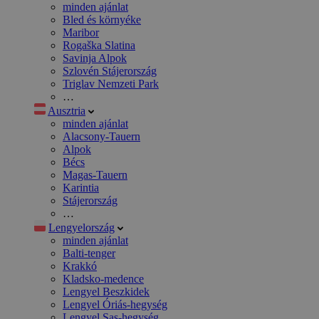
minden ajánlat
Bled és környéke
Maribor
Rogaška Slatina
Savinja Alpok
Szlovén Stájerország
Triglav Nemzeti Park
…
Ausztria
minden ajánlat
Alacsony-Tauern
Alpok
Bécs
Magas-Tauern
Karintia
Stájerország
…
Lengyelország
minden ajánlat
Balti-tenger
Krakkó
Kladsko-medence
Lengyel Beszkidek
Lengyel Óriás-hegység
Lengyel Sas-hegység