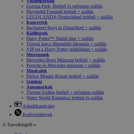
Vidámparkok
Europa-Park: Belépő és prémium szállás
Playmobil Funpark belépő + szállás
LEGOLAND® Deutschland belépő + szállás
Koncertek
Backstreet Boys in Düsseldorf + szállás
Kiállítások
Harry Potter™ Stúdió túra + szállás
Trónok harca filmstúdió látogatás + szállás
VIP est a Harry Potter stúdiókban + szállás
Múzeumok
Mercedes-Benz Múzeum belépő + szállás
Porsche és Mercedes múzeum + szállás
Musicalek
Párizsi Moulin Rouge belépő + szállás
Színház
Aquaparkok
Therme Erding belépő + prémium szállás
Water World Rulantica: belépő és szállás
Ajándékutalvány
Kedvezmények
A Travelkingről