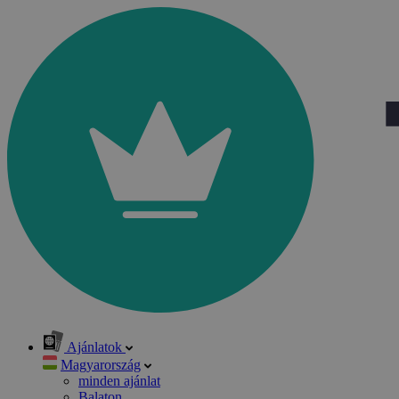
Ajánlatok
Magyarország
minden ajánlat
Balaton