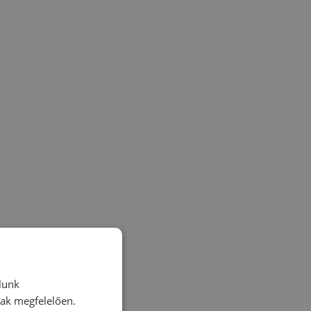
lunk
nak megfelelően.