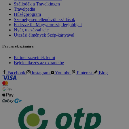
Szállodák a Travelkingen
Travelpedia
Hűségprogram
Személyesen ellenőrzött szállások
Fedezze fel Magyarország legjobbjait
Nyár, utazással tele
Utazási élmények Szép-kártyával
Partnerek számára
Partner szeretnék lenni
Bejelentkezés az extranetbe
Facebook
Instagram
Youtube
Pinterest
Blog