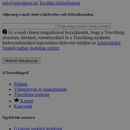
info@travelking.hu
További elérhetőségek
Adja meg e-mail címét a hírlevélre való feliratkozáshoz
Az e-mail címem megadásával hozzájárulok, hogy a Travelking
részemre, hírekkel, eseményekkel és a Travelking nyújtotta
kedvezményekkel kapcsolatos hírlevelet küldjön az
Adatvédelmi
Szabályzatban foglaltak szerint
.
Hírlevél feliratkozás
A Travelkingről
Rólunk
Vélemények és tapasztalatok
Travelking segítség
Karrier
Kapcsolat
Ügyfeleink számára
Gyakran ismételt kérdések