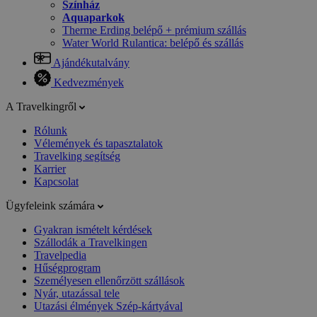
Színház
Aquaparkok
Therme Erding belépő + prémium szállás
Water World Rulantica: belépő és szállás
Ajándékutalvány
Kedvezmények
A Travelkingről
Rólunk
Vélemények és tapasztalatok
Travelking segítség
Karrier
Kapcsolat
Ügyfeleink számára
Gyakran ismételt kérdések
Szállodák a Travelkingen
Travelpedia
Hűségprogram
Személyesen ellenőrzött szállások
Nyár, utazással tele
Utazási élmények Szép-kártyával