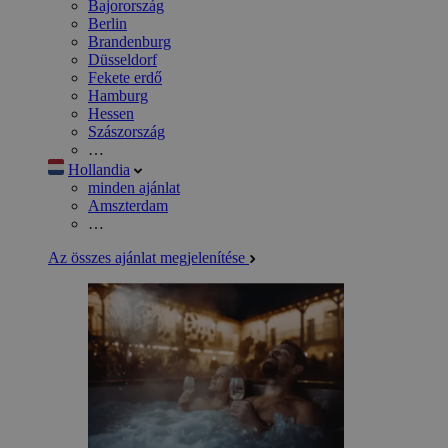
Bajorország
Berlin
Brandenburg
Düsseldorf
Fekete erdő
Hamburg
Hessen
Szászország
…
Hollandia
minden ajánlat
Amszterdam
…
Az összes ajánlat megjelenítése