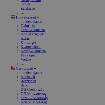
Sárvár
Zalakaros
…
Horvátország
minden ajánlat
Dalmácia
Észak-Dalmácia
Horvát szigetek
Isztria
Krk sziget
Kvarner-öböl
Közép-Dalmácia
Pag sziget
Vodice
…
Csehország
minden ajánlat
Adršpach
Beszkidek
Brno
Dél-Csehország
Dél-Morvaország
Észak-Csehország
Kelet-Csehország