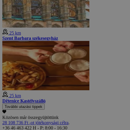
25 km
Szent Barbara székesegyház
25 km
Dětenice Kastélyszálló
További utazási tippek
Közösen már összegyüjtöttünk
28 108 736 Ft -ot jótékonysági célra
.
+36 46 463 422
H - P: 8:00 - 16:30