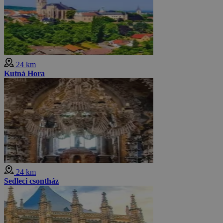
24 km
Kutná Hora
24 km
Sedleci csontház