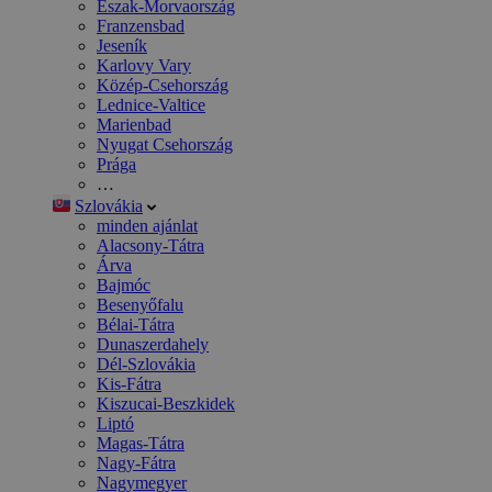
Észak-Morvaország
Franzensbad
Jeseník
Karlovy Vary
Közép-Csehország
Lednice-Valtice
Marienbad
Nyugat Csehország
Prága
…
Szlovákia
minden ajánlat
Alacsony-Tátra
Árva
Bajmóc
Besenyőfalu
Bélai-Tátra
Dunaszerdahely
Dél-Szlovákia
Kis-Fátra
Kiszucai-Beszkidek
Liptó
Magas-Tátra
Nagy-Fátra
Nagymegyer