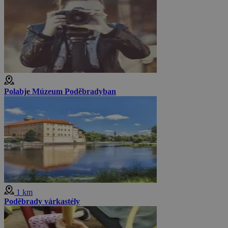
Polabje Múzeum Poděbradyban
1 km
Poděbrady várkastély