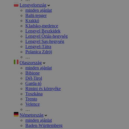
Lengyelország
minden ajánlat
Balti-tenger
Krakkó
Kladsko-medence
Lengyel Beszkidek
Lengyel Óriás-hegység
Lengyel Sas-hegység
Lengyel-Tátra
Polanica Zdrój
…
Olaszország
minden ajánlat
Bibione
Dél-Tirol
Garda-tó
Rimini és környéke
Toszkána
Trento
Velence
…
Németország
minden ajánlat
Baden-Württemberg