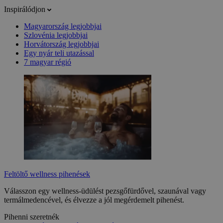
Inspirálódjon
Magyarország legjobbjai
Szlovénia legjobbjai
Horvátország legjobbjai
Egy nyár teli utazással
7 magyar régió
Feltöltő wellness pihenések
Válasszon egy wellness-üdülést pezsgőfürdővel, szaunával vagy
termálmedencével, és élvezze a jól megérdemelt pihenést.
Pihenni szeretnék