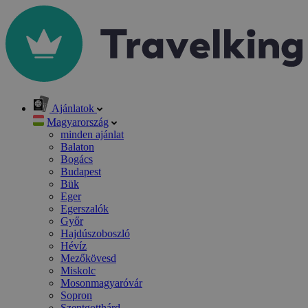
Ajánlatok
Magyarország
minden ajánlat
Balaton
Bogács
Budapest
Bük
Eger
Egerszalók
Győr
Hajdúszoboszló
Hévíz
Mezőkövesd
Miskolc
Mosonmagyaróvár
Sopron
Szentgotthárd