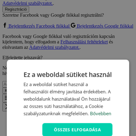
Adatvédelmi szabályzatot.
.
Regisztráció
Szeretne Facebook vagy Google fiókkal regisztrálni?
Bejelentkezés Facebook fiókkal
Bejelentkezés Google fiókkal
Facebook vagy Google fiókkal való regisztrációm kapcsán
kijelentem, hogy elfogadom a
Felhasználási feltételeket
és
elolvastam az
Adatvédelmi szabályzatot.
.
Elfelejtette jelszavát?
Ne aggódjon, csak adja meg e-mail címét, ahova küldünk egy
Ez a weboldal sütiket használ
hivatkozást, így megadhat egy újat.
Ez a weboldal sütiket használ a
Küldés
Vissza
felhasználói élmény javítása érdekében. A
weboldalunk használatával Ön hozzájárul
Menu
az összes süti használatához, a Cookie
Zavřít menu
szabályzatunknak megfelelően.
Bővebben
ÖSSZES ELFOGADÁSA
Travelpedia