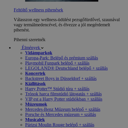
Feltöltő wellness pihenések
Válasszon egy wellness-üdülést pezsgőfürdővel, szaunával
vagy termálmedencével, és élvezze a jól megérdemelt
pihenést.
Pihenni szeretnék
Élmények
Vidámparkok
Europa-Park: Belépő és prémium szállás
Playmobil Funpark belépő + szállás
LEGOLAND® Deutschland belépő + szállás
Koncertek
Backstreet Boys in Düsseldorf + szállás
Kiállítások
Harry Potter™ Stúdió túra + szállás
Trónok harca filmstúdió látogatás + szállás
VIP est a Harry Potter stúdiókban + szállás
Múzeumok
Mercedes-Benz Múzeum belépő + szállás
Porsche és Mercedes múzeum + szállás
Musicalek
Párizsi Moulin Rouge belépő + szállás