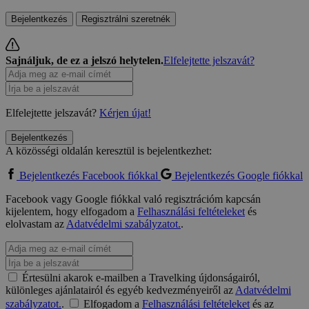
Bejelentkezés
Regisztrálni szeretnék
Sajnáljuk, de ez a jelszó helytelen.
Elfelejtette jelszavát?
Elfelejtette jelszavát?
Kérjen újat!
Bejelentkezés
A közösségi oldalán keresztül is bejelentkezhet:
Bejelentkezés Facebook fiókkal
Bejelentkezés Google fiókkal
Facebook vagy Google fiókkal való regisztrációm kapcsán
kijelentem, hogy elfogadom a
Felhasználási feltételeket
és
elolvastam az
Adatvédelmi szabályzatot.
.
Értesülni akarok e-mailben a Travelking újdonságairól,
különleges ajánlatairól és egyéb kedvezményeiről az
Adatvédelmi
szabályzatot.
.
Elfogadom a
Felhasználási feltételeket
és az