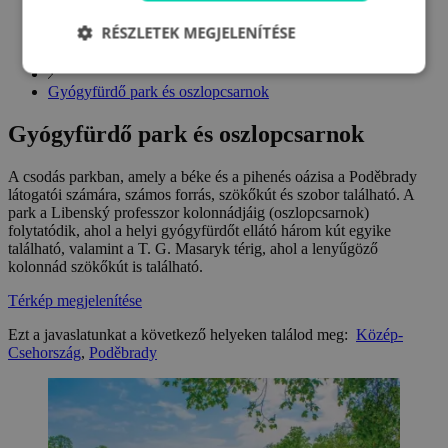
Csehország
RÉSZLETEK MEGJELENÍTÉSE
Közép-Csehország
Gyógyfürdő park és oszlopcsarnok
Gyógyfürdő park és oszlopcsarnok
A csodás parkban, amely a béke és a pihenés oázisa a Poděbrady
látogatói számára, számos forrás, szökőkút és szobor található. A
park a Libenský professzor kolonnádjáig (oszlopcsarnok)
folytatódik, ahol a helyi gyógyfürdőt ellátó három kút egyike
található, valamint a T. G. Masaryk térig, ahol a lenyűgöző
kolonnád szökőkút is található.
Térkép megjelenítése
Ezt a javaslatunkat a következő helyeken találod meg:
Közép-
Csehország
,
Poděbrady