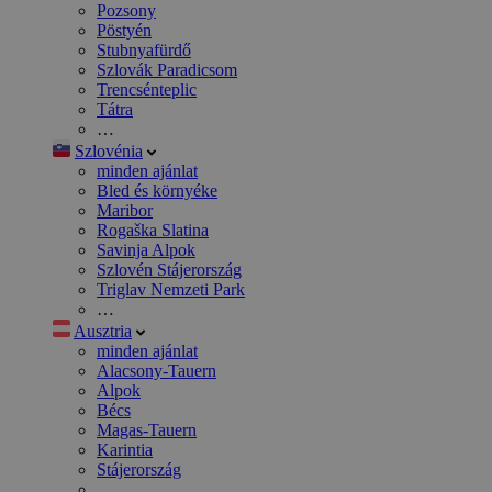
Pozsony
Pöstyén
Stubnyafürdő
Szlovák Paradicsom
Trencsénteplic
Tátra
…
Szlovénia
minden ajánlat
Bled és környéke
Maribor
Rogaška Slatina
Savinja Alpok
Szlovén Stájerország
Triglav Nemzeti Park
…
Ausztria
minden ajánlat
Alacsony-Tauern
Alpok
Bécs
Magas-Tauern
Karintia
Stájerország
…