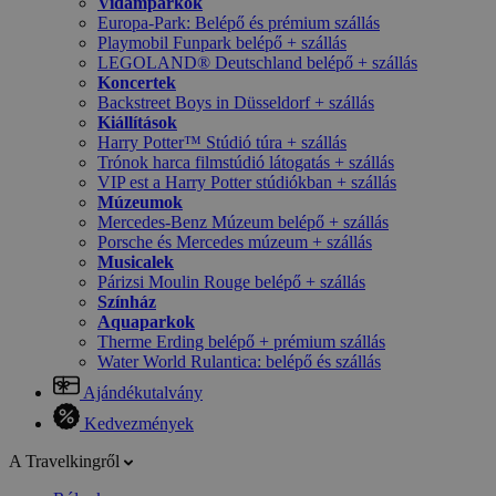
Vidámparkok
Europa-Park: Belépő és prémium szállás
Playmobil Funpark belépő + szállás
LEGOLAND® Deutschland belépő + szállás
Koncertek
Backstreet Boys in Düsseldorf + szállás
Kiállítások
Harry Potter™ Stúdió túra + szállás
Trónok harca filmstúdió látogatás + szállás
VIP est a Harry Potter stúdiókban + szállás
Múzeumok
Mercedes-Benz Múzeum belépő + szállás
Porsche és Mercedes múzeum + szállás
Musicalek
Párizsi Moulin Rouge belépő + szállás
Színház
Aquaparkok
Therme Erding belépő + prémium szállás
Water World Rulantica: belépő és szállás
Ajándékutalvány
Kedvezmények
A Travelkingről