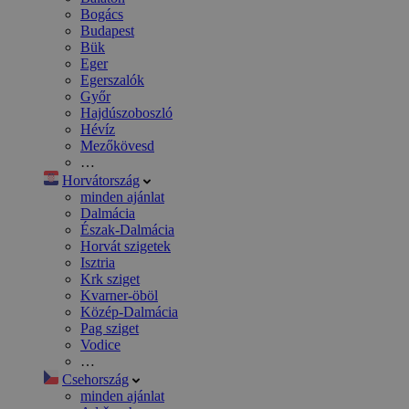
Bogács
Budapest
Bük
Eger
Egerszalók
Győr
Hajdúszoboszló
Hévíz
Mezőkövesd
…
Horvátország
minden ajánlat
Dalmácia
Észak-Dalmácia
Horvát szigetek
Isztria
Krk sziget
Kvarner-öböl
Közép-Dalmácia
Pag sziget
Vodice
…
Csehország
minden ajánlat