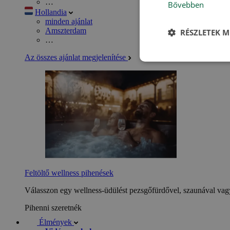
…
Bővebben
Hollandia
minden ajánlat
Amszterdam
RÉSZLETEK M
…
Az összes ajánlat megjelenítése
Feltöltő wellness pihenések
Válasszon egy wellness-üdülést pezsgőfürdővel, szaunával vagy
Pihenni szeretnék
Élmények