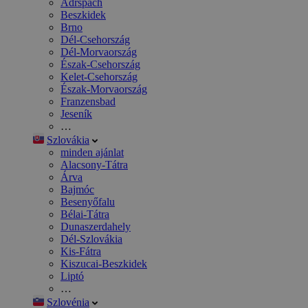
Adršpach
Beszkidek
Brno
Dél-Csehország
Dél-Morvaország
Észak-Csehország
Kelet-Csehország
Észak-Morvaország
Franzensbad
Jeseník
…
Szlovákia
minden ajánlat
Alacsony-Tátra
Árva
Bajmóc
Besenyőfalu
Bélai-Tátra
Dunaszerdahely
Dél-Szlovákia
Kis-Fátra
Kiszucai-Beszkidek
Liptó
…
Szlovénia