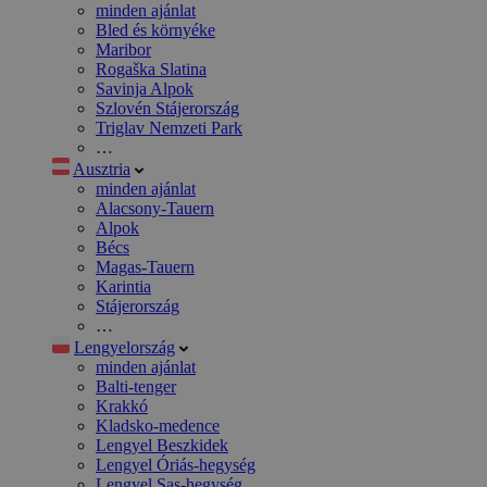
minden ajánlat
Bled és környéke
Maribor
Rogaška Slatina
Savinja Alpok
Szlovén Stájerország
Triglav Nemzeti Park
…
Ausztria
minden ajánlat
Alacsony-Tauern
Alpok
Bécs
Magas-Tauern
Karintia
Stájerország
…
Lengyelország
minden ajánlat
Balti-tenger
Krakkó
Kladsko-medence
Lengyel Beszkidek
Lengyel Óriás-hegység
Lengyel Sas-hegység