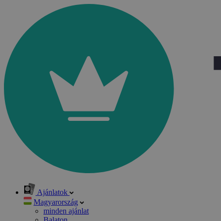
Ajánlatok
Magyarország
minden ajánlat
Balaton