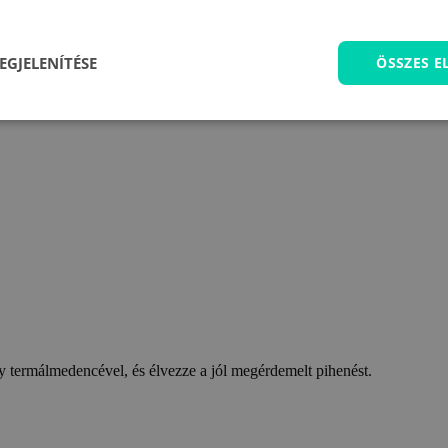
EGJELENÍTÉSE
ÖSSZES 
 termálmedencével, és élvezze a jól megérdemelt pihenést.