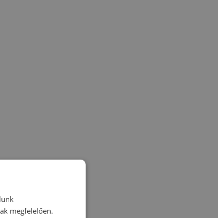
lunk
nak megfelelően.