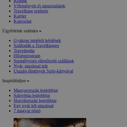
Rólunk
Vélemények és tapasztalatok
Travelking segítség
Karrier
Kapcsolat
Ügyfeleink számára
Gyakran ismételt kérdések
Szállodák a Travelkingen
Travelpedia
Hűségprogram
Személyesen ellenőrzött szállások
Nyár, utazással tele
Utazási élmények Szép-kártyával
Inspirálódjon
Magyarország legjobbjai
Szlovénia legjobbjai
Horvátország legjobbjai
Egy nyár teli utazással
7 magyar régió