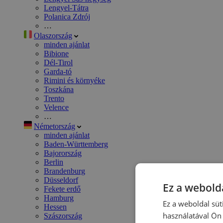
Lengyel-Tátra
Polanica Zdrój
…
Olaszország
minden ajánlat
Bibione
Dél-Tirol
Garda-tó
Rimini és környéke
Toszkána
Trento
Velence
…
Németország
minden ajánlat
Baden-Württemberg
Bajorország
Berlin
Brandenburg
Düsseldorf
Ez a webolda
Fekete erdő
Hamburg
Ez a weboldal süt
Hessen
használatával Ön 
Szászország