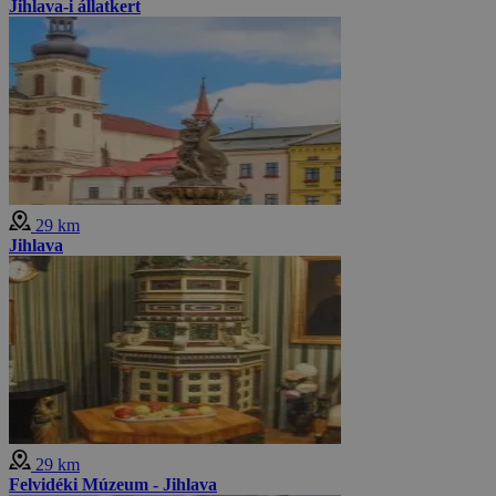
Jihlava-i állatkert
29 km
Jihlava
29 km
Felvidéki Múzeum - Jihlava