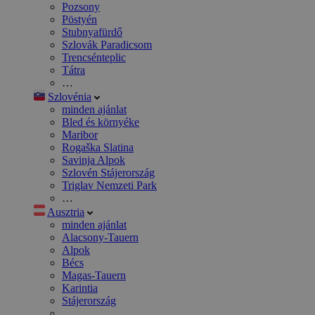
Pozsony
Pöstyén
Stubnyafürdő
Szlovák Paradicsom
Trencsénteplic
Tátra
…
Szlovénia
minden ajánlat
Bled és környéke
Maribor
Rogaška Slatina
Savinja Alpok
Szlovén Stájerország
Triglav Nemzeti Park
…
Ausztria
minden ajánlat
Alacsony-Tauern
Alpok
Bécs
Magas-Tauern
Karintia
Stájerország
…