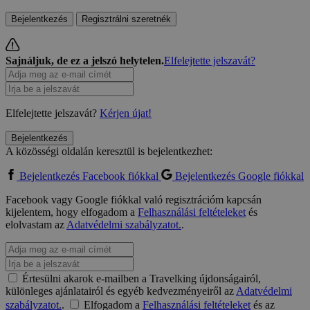
Bejelentkezés
Regisztrálni szeretnék
Sajnáljuk, de ez a jelszó helytelen.
Elfelejtette jelszavát?
Elfelejtette jelszavát?
Kérjen újat!
Bejelentkezés
A közösségi oldalán keresztül is bejelentkezhet:
Bejelentkezés Facebook fiókkal
Bejelentkezés Google fiókkal
Facebook vagy Google fiókkal való regisztrációm kapcsán
kijelentem, hogy elfogadom a
Felhasználási feltételeket
és
elolvastam az
Adatvédelmi szabályzatot.
.
Értesülni akarok e-mailben a Travelking újdonságairól,
különleges ajánlatairól és egyéb kedvezményeiről az
Adatvédelmi
szabályzatot.
.
Elfogadom a
Felhasználási feltételeket
és az