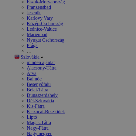
Észak-Morvaország
Franzensbad
Jeseník
Karlovy Vary
Közép-Csehország
Lednice-Valtice
Marienbad
Nyugat Csehország
Prága
…
Szlovákia
minden ajánlat
Alacsony-Tátra
Árva
Bajmóc
Besenyőfalu
Bélai-Tátra
Dunaszerdahely
Dél-Szlovákia
Kis-Fátra
Kiszucai-Beszkidek
Liptó
Magas-Tátra
Nagy-Fátra
Nagymegyer