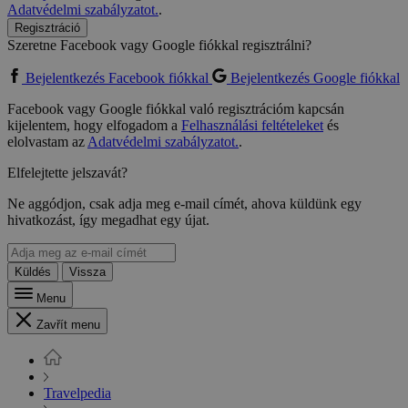
Adatvédelmi szabályzatot.
.
Regisztráció
Szeretne Facebook vagy Google fiókkal regisztrálni?
Bejelentkezés Facebook fiókkal
Bejelentkezés Google fiókkal
Facebook vagy Google fiókkal való regisztrációm kapcsán
kijelentem, hogy elfogadom a
Felhasználási feltételeket
és
elolvastam az
Adatvédelmi szabályzatot.
.
Elfelejtette jelszavát?
Ne aggódjon, csak adja meg e-mail címét, ahova küldünk egy
hivatkozást, így megadhat egy újat.
Küldés
Vissza
Menu
Zavřít menu
Travelpedia