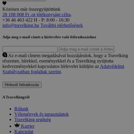
Közösen már összegyüjtöttünk
28 108 008 Ft -ot jótékonysági célra
.
+36 46 463 422
H - P: 8:00 - 16:30
info@travelking.hu
További elérhetőségek
Adja meg e-mail címét a hírlevélre való feliratkozáshoz
Az e-mail címem megadásával hozzájárulok, hogy a Travelking
részemre, hírekkel, eseményekkel és a Travelking nyújtotta
kedvezményekkel kapcsolatos hírlevelet küldjön az
Adatvédelmi
Szabályzatban foglaltak szerint
.
Hírlevél feliratkozás
A Travelkingről
Rólunk
Vélemények és tapasztalatok
Travelking segítség
Karrier
Kapcsolat