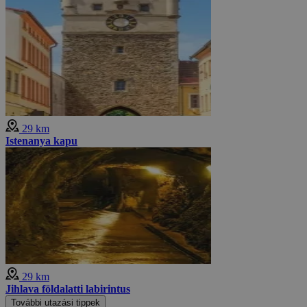
29 km
Istenanya kapu
29 km
Jihlava földalatti labirintus
További utazási tippek