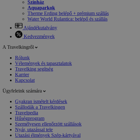
Színház
Aquaparkok
Therme Erding belépő + prémium szállás
Water World Rulantica: belépő és szállás
Ajándékutalvány
Kedvezmények
A Travelkingről
Rólunk
Vélemények és tapasztalatok
Travelking segítség
Karrier
Kapcsolat
Ügyfeleink számára
Gyakran ismételt kérdések
Szállodák a Travelkingen
Travelpedia
Hűségprogram
Személyesen ellenőrzött szállások
Nyár, utazással tele
Utazási élmények Szép-kártyával