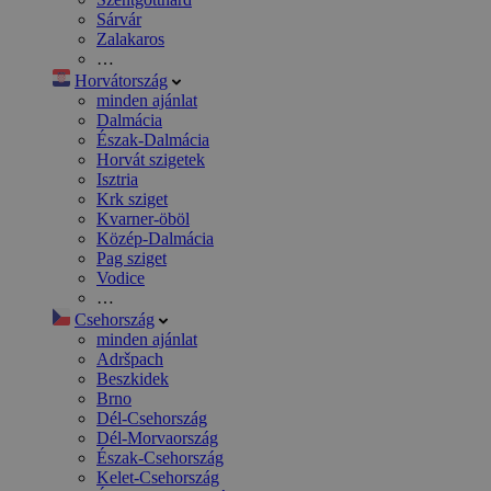
Sárvár
Zalakaros
…
Horvátország
minden ajánlat
Dalmácia
Észak-Dalmácia
Horvát szigetek
Isztria
Krk sziget
Kvarner-öböl
Közép-Dalmácia
Pag sziget
Vodice
…
Csehország
minden ajánlat
Adršpach
Beszkidek
Brno
Dél-Csehország
Dél-Morvaország
Észak-Csehország
Kelet-Csehország