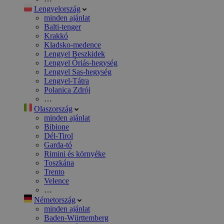
Lengyelország
minden ajánlat
Balti-tenger
Krakkó
Kladsko-medence
Lengyel Beszkidek
Lengyel Óriás-hegység
Lengyel Sas-hegység
Lengyel-Tátra
Polanica Zdrój
…
Olaszország
minden ajánlat
Bibione
Dél-Tirol
Garda-tó
Rimini és környéke
Toszkána
Trento
Velence
…
Németország
minden ajánlat
Baden-Württemberg