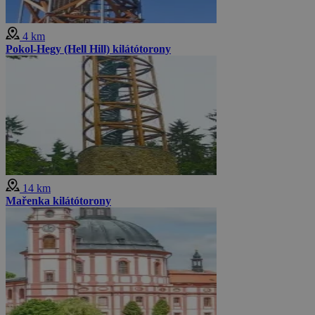
4 km
Pokol-Hegy (Hell Hill) kilátótorony
14 km
Mařenka kilátótorony