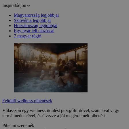
Inspirálódjon
Magyarország legjobbjai
Szlovénia legjobbjai
Horvátország legjobbjai
Egy nyár teli utazással
7 magyar régió
Feltöltő wellness pihenések
Válasszon egy wellness-üdülést pezsgőfürdővel, szaunával vagy
termálmedencével, és élvezze a jól megérdemelt pihenést.
Pihenni szeretnék