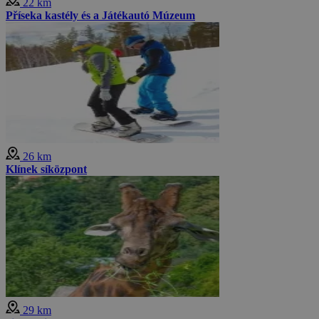
22 km
Příseka kastély és a Játékautó Múzeum
26 km
Klínek síközpont
29 km