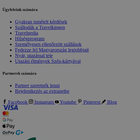
Ügyfeleink számára
Gyakran ismételt kérdések
Szállodák a Travelkingen
Travelpedia
Hűségprogram
Személyesen ellenőrzött szállások
Fedezze fel Magyarország legjobbjait
Nyár, utazással tele
Utazási élmények Szép-kártyával
Partnerek számára
Partner szeretnék lenni
Bejelentkezés az extranetbe
Facebook
Instagram
Youtube
Pinterest
Blog