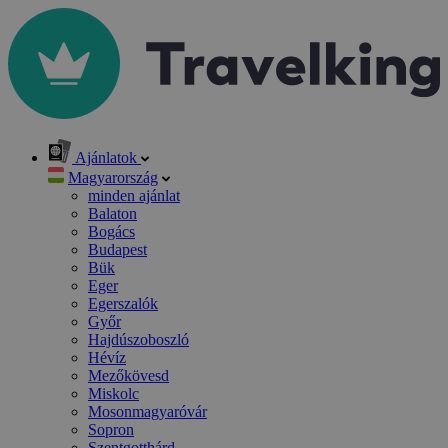
Ajánlatok
Magyarország
minden ajánlat
Balaton
Bogács
Budapest
Bük
Eger
Egerszalók
Győr
Hajdúszoboszló
Hévíz
Mezőkövesd
Miskolc
Mosonmagyaróvár
Sopron
Szentgotthárd