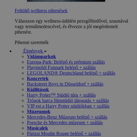
Feltöltő wellness pihenések
Válasszon egy wellness-üdülést pezsgőfürdővel, szaunával
vagy termálmedencével, és élvezze a jól megérdemelt
pihenést.
Pihenni szeretnék
Élmények
Vidámparkok
Europa-Park: Belépő és prémium szállás
Playmobil Funpark belépő + szállás
LEGOLAND® Deutschland belépő + szállás
Koncertek
Backstreet Boys in Düsseldorf + szállás
Kiállítások
Harry Potter™ Stúdió túra + szállás
Trónok harca filmstúdió látogatás + szállás
VIP est a Harry Potter stúdiókban + szállás
Múzeumok
Mercedes-Benz Múzeum belépő + szállás
Porsche és Mercedes múzeum + szállás
Musicalek
Párizsi Moulin Rouge belépő + szállás