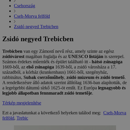
Csehország
Cseh-Morva felföld
Zsidó negyed Trebicben
Zsidó negyed Trebicben
Trebicben
van egy Zámostí nevű rész, amely szinte az egész
zsidóvárost
magában foglalja és az
UNESCO listáján
is szerepel.
Számos érdekes műemlék és épület található itt -
hátsó zsinagóga
1669-ből, az
első zsinagóga
1639-ből, a zsidó városháza a 17.
századból, a kórház (krankenhaus) 1661-ből, szegényház,
rabbinátus,
Subak cserzőműhely
,
zsidó múzeum és zsidó temető
.
A rendelkezésre álló adatok szerint állítólag 1636-ban alapították, de
a legrégebbi dátumú sírkő 1625-öt említ. Ez Európa
legnagyobb és
legjobb állapotban fennmaradt zsidó temetője
.
Térkép megjelenítése
Ezt a javaslatunkat a következő helyeken találod meg:
Cseh-Morva
felföld
,
Trebic