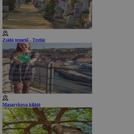
Zsidó temető - Trebic
Masarykova kilátó