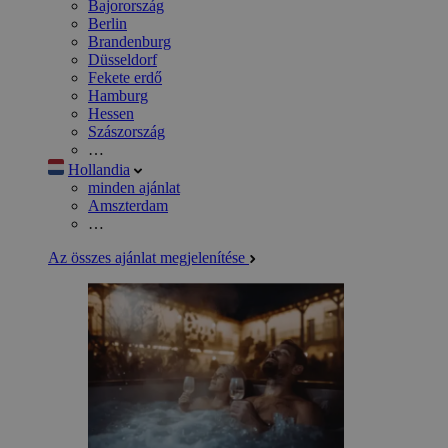
Bajorország
Berlin
Brandenburg
Düsseldorf
Fekete erdő
Hamburg
Hessen
Szászország
…
Hollandia
minden ajánlat
Amszterdam
…
Az összes ajánlat megjelenítése