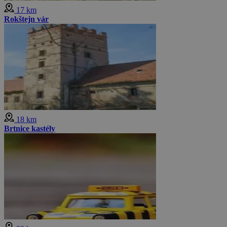
17 km
Rokštejn vár
18 km
Brtnice kastély