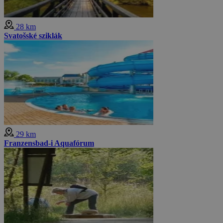
28 km
Svatošské sziklák
29 km
Franzensbad-i Aquafórum