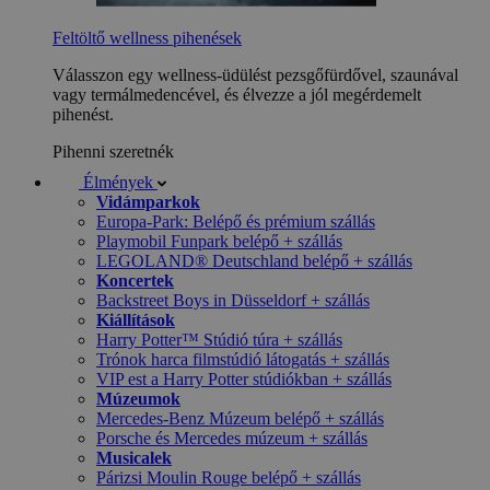
Feltöltő wellness pihenések
Válasszon egy wellness-üdülést pezsgőfürdővel, szaunával
vagy termálmedencével, és élvezze a jól megérdemelt
pihenést.
Pihenni szeretnék
Élmények
Vidámparkok
Europa-Park: Belépő és prémium szállás
Playmobil Funpark belépő + szállás
LEGOLAND® Deutschland belépő + szállás
Koncertek
Backstreet Boys in Düsseldorf + szállás
Kiállítások
Harry Potter™ Stúdió túra + szállás
Trónok harca filmstúdió látogatás + szállás
VIP est a Harry Potter stúdiókban + szállás
Múzeumok
Mercedes-Benz Múzeum belépő + szállás
Porsche és Mercedes múzeum + szállás
Musicalek
Párizsi Moulin Rouge belépő + szállás