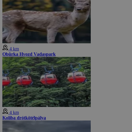
4 km
Obůrka Hvozd Vadaspark
4 km
Koliba drótkötélpálya