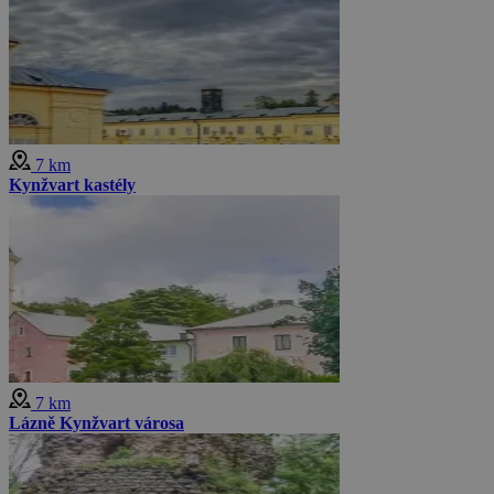
7 km
Kynžvart kastély
7 km
Lázně Kynžvart városa