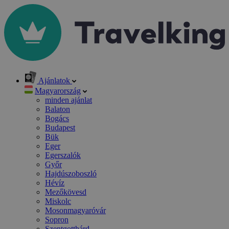
Ajánlatok
Magyarország
minden ajánlat
Balaton
Bogács
Budapest
Bük
Eger
Egerszalók
Győr
Hajdúszoboszló
Hévíz
Mezőkövesd
Miskolc
Mosonmagyaróvár
Sopron
Szentgotthárd