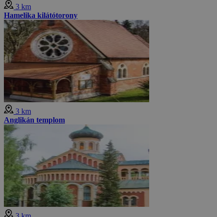
3 km
Hamelika kilátótorony
3 km
Anglikán templom
3 km