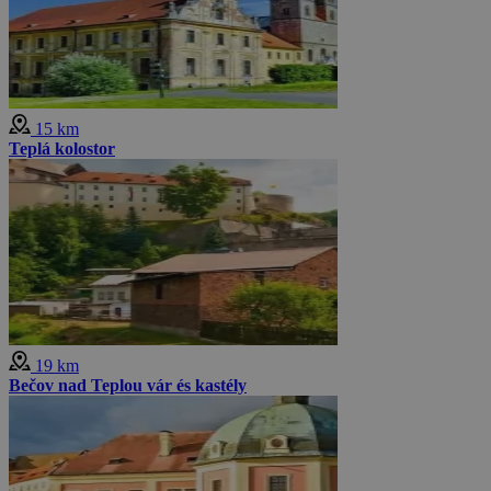
15 km
Teplá kolostor
19 km
Bečov nad Teplou vár és kastély