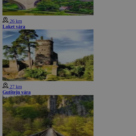
26 km
Loket vára
27 km
Gutštejn vára