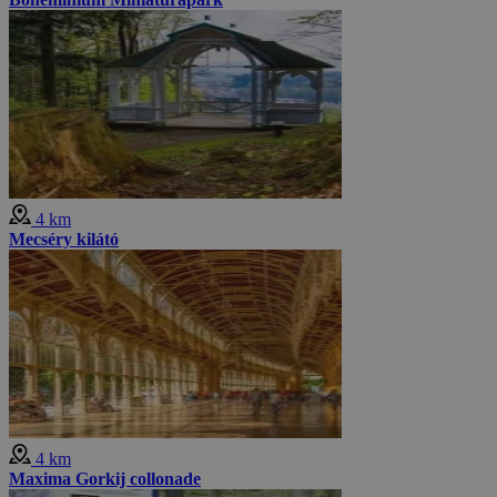
4 km
Mecséry kilátó
4 km
Maxima Gorkij collonade