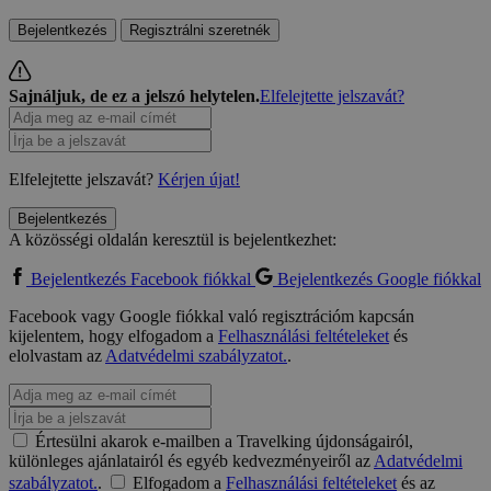
Bejelentkezés
Regisztrálni szeretnék
Sajnáljuk, de ez a jelszó helytelen.
Elfelejtette jelszavát?
Elfelejtette jelszavát?
Kérjen újat!
Bejelentkezés
A közösségi oldalán keresztül is bejelentkezhet:
Bejelentkezés Facebook fiókkal
Bejelentkezés Google fiókkal
Facebook vagy Google fiókkal való regisztrációm kapcsán
kijelentem, hogy elfogadom a
Felhasználási feltételeket
és
elolvastam az
Adatvédelmi szabályzatot.
.
Értesülni akarok e-mailben a Travelking újdonságairól,
különleges ajánlatairól és egyéb kedvezményeiről az
Adatvédelmi
szabályzatot.
.
Elfogadom a
Felhasználási feltételeket
és az