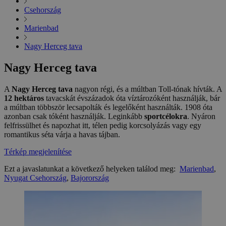
Csehország
Marienbad
Nagy Herceg tava
Nagy Herceg tava
A
Nagy Herceg tava
nagyon régi, és a múltban Toll-tónak hívták. A
12 hektáros
tavacskát évszázadok óta víztározóként használják, bár
a múltban többször lecsapolták és legelőként használták. 1908 óta
azonban csak tóként használják. Leginkább
sportcélokra
. Nyáron
felfrissülhet és napozhat itt, télen pedig korcsolyázás vagy egy
romantikus séta várja a havas tájban.
Térkép megjelenítése
Ezt a javaslatunkat a következő helyeken találod meg:
Marienbad
,
Nyugat Csehország
,
Bajorország