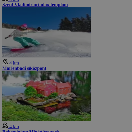
Szent Vladimír ortodox templom
4 km
Marienbadi síközpont
4 km
Boheminium Miniatúrapark