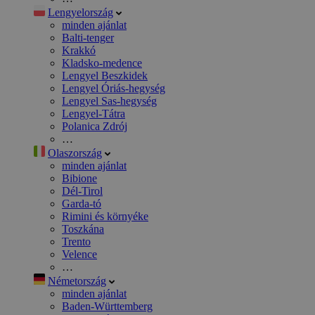
Lengyelország
minden ajánlat
Balti-tenger
Krakkó
Kladsko-medence
Lengyel Beszkidek
Lengyel Óriás-hegység
Lengyel Sas-hegység
Lengyel-Tátra
Polanica Zdrój
…
Olaszország
minden ajánlat
Bibione
Dél-Tirol
Garda-tó
Rimini és környéke
Toszkána
Trento
Velence
…
Németország
minden ajánlat
Baden-Württemberg