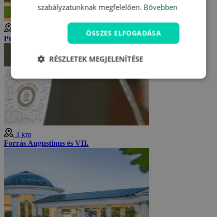
szabályzatunknak megfelelően.
Bővebben
3 km
ÖSSZES ELFOGADÁSA
Prelát, Rudolf és Ferdinánd források
RÉSZLETEK MEGJELENÍTÉSE
3 km
Forrás Augustinus és VII.