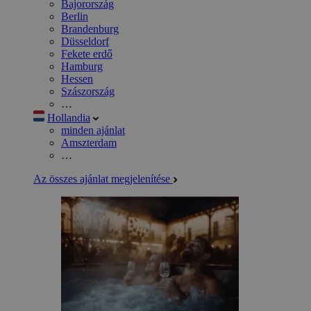
Bajorország
Berlin
Brandenburg
Düsseldorf
Fekete erdő
Hamburg
Hessen
Szászország
…
Hollandia
minden ajánlat
Amszterdam
…
Az összes ajánlat megjelenítése