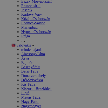
Észak-Morvaország
Franzensbad
Jeseník
Karlovy Vary
Közép-Csehország
Lednice-Valtice
Marienbad
Nyugat Csehország
Prága
…
Szlovákia
minden ajánlat
Alacsony-Tátra
Árva
Bajmóc
Besenyőfalu
Bélai-Tátra
Dunaszerdahely
Dél-Szlovákia
Kis-Fátra
Kiszucai-Beszkidek
Liptó
Magas-Tátra
Nagy-Fátra
Nagymegyer