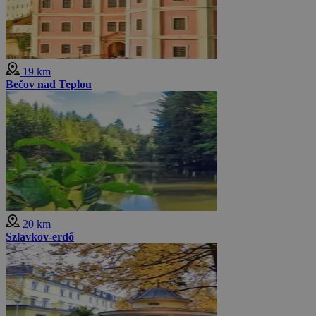
19 km
Bečov nad Teplou
20 km
Szlavkov-erdő