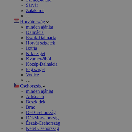
Sárvár
Zalakaros
…
Horvátország
minden ajánlat
Dalmácia
Észak-Dalmácia
Horvát szigetek
Isztria
Krk sziget
Kvarner-öböl
Közép-Dalmácia
Pag sziget
Vodice
…
Csehország
minden ajánlat
Adršpach
Beszkidek
Brno
Dél-Csehország
Dél-Morvaország
Észak-Csehország
Kelet-Csehország