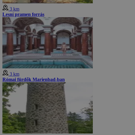
3 km
Lesní pramen forrás
3 km
Római fürdők Marienbad-ban