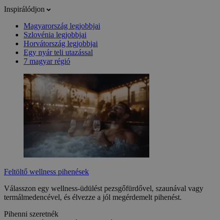
Inspirálódjon
Magyarország legjobbjai
Szlovénia legjobbjai
Horvátország legjobbjai
Egy nyár teli utazással
7 magyar régió
Feltöltő wellness pihenések
Válasszon egy wellness-üdülést pezsgőfürdővel, szaunával vagy
termálmedencével, és élvezze a jól megérdemelt pihenést.
Pihenni szeretnék