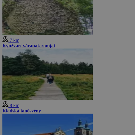
7 km
Kynžvart várának romjai
8 km
Kladská tanösvény