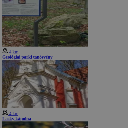
4 km
Geológiai parki tanösvény
4 km
Lasky kápolna