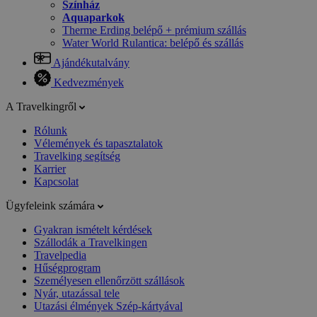
Színház
Aquaparkok
Therme Erding belépő + prémium szállás
Water World Rulantica: belépő és szállás
Ajándékutalvány
Kedvezmények
A Travelkingről
Rólunk
Vélemények és tapasztalatok
Travelking segítség
Karrier
Kapcsolat
Ügyfeleink számára
Gyakran ismételt kérdések
Szállodák a Travelkingen
Travelpedia
Hűségprogram
Személyesen ellenőrzött szállások
Nyár, utazással tele
Utazási élmények Szép-kártyával