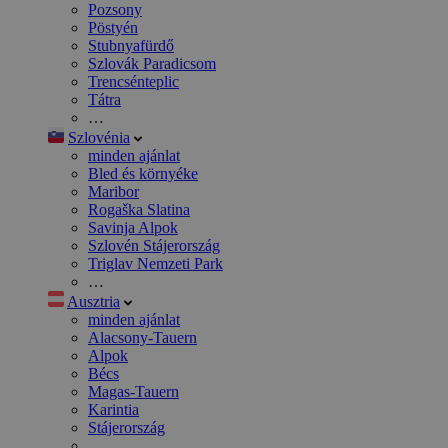
Pozsony
Pöstyén
Stubnyafürdő
Szlovák Paradicsom
Trencsénteplic
Tátra
…
Szlovénia
minden ajánlat
Bled és környéke
Maribor
Rogaška Slatina
Savinja Alpok
Szlovén Stájerország
Triglav Nemzeti Park
…
Ausztria
minden ajánlat
Alacsony-Tauern
Alpok
Bécs
Magas-Tauern
Karintia
Stájerország
…