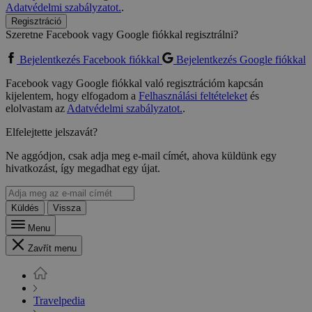
Adatvédelmi szabályzatot.
.
Regisztráció
Szeretne Facebook vagy Google fiókkal regisztrálni?
Bejelentkezés Facebook fiókkal
Bejelentkezés Google fiókkal
Facebook vagy Google fiókkal való regisztrációm kapcsán
kijelentem, hogy elfogadom a
Felhasználási feltételeket
és
elolvastam az
Adatvédelmi szabályzatot.
.
Elfelejtette jelszavát?
Ne aggódjon, csak adja meg e-mail címét, ahova küldünk egy
hivatkozást, így megadhat egy újat.
Küldés
Vissza
Menu
Zavřít menu
Travelpedia