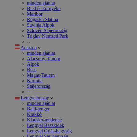
minden ajánlat
Bled és környéke
Maribor
Rogaška Slatina
Savinja Alpok
Szlovén Stájerország
Triglav Nemzeti Park
…
Ausztria
minden ajánlat
Alacsony-Tauern
Alpok
Bécs
Magas-Tauern
Karintia
Stájerország
…
Lengyelország
minden ajánlat
Balti-tenger
Krakkó
Kladsko-medence
Lengyel Beszkidek
Lengyel Óriás-hegység
Lengyel Sas-hegység