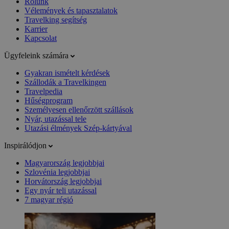
Rólunk
Vélemények és tapasztalatok
Travelking segítség
Karrier
Kapcsolat
Ügyfeleink számára
Gyakran ismételt kérdések
Szállodák a Travelkingen
Travelpedia
Hűségprogram
Személyesen ellenőrzött szállások
Nyár, utazással tele
Utazási élmények Szép-kártyával
Inspirálódjon
Magyarország legjobbjai
Szlovénia legjobbjai
Horvátország legjobbjai
Egy nyár teli utazással
7 magyar régió