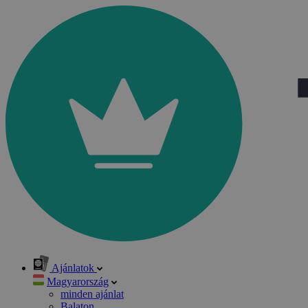
Ajánlatok
Magyarország
minden ajánlat
Balaton