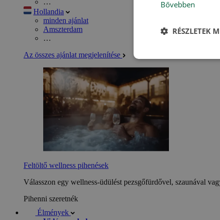
…
Bővebben
Hollandia
minden ajánlat
Amszterdam
RÉSZLETEK M
…
Az összes ajánlat megjelenítése
Feltöltő wellness pihenések
Válasszon egy wellness-üdülést pezsgőfürdővel, szaunával vagy
Pihenni szeretnék
Élmények