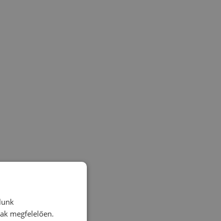
lunk
nak megfelelően.