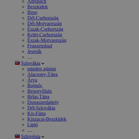
Adršpach
Beszkidek
Brno
Dél-Csehország
Dél-Morvaország
Észak-Csehország
Kelet-Csehország
Észak-Morvaország
Franzensbad
Jeseník
…
Szlovákia
minden ajánlat
Alacsony-Tátra
Árva
Bajmóc
Besenyőfalu
Bélai-Tátra
Dunaszerdahely
Dél-Szlovákia
Kis-Fátra
Kiszucai-Beszkidek
Liptó
…
Szlovénia