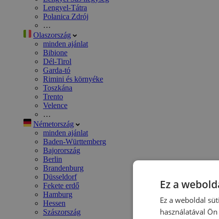
Lengyel-Tátra
Polanica Zdrój
…
Olaszország
minden ajánlat
Bibione
Dél-Tirol
Garda-tó
Rimini és környéke
Toszkána
Trento
Velence
…
Németország
minden ajánlat
Baden-Württemberg
Bajorország
Berlin
Brandenburg
Düsseldorf
Ez a webolda
Fekete erdő
Hamburg
Ez a weboldal süt
Hessen
használatával Ön 
Szászország