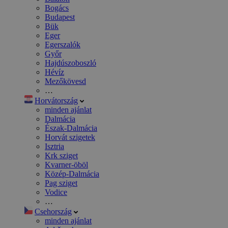
Bogács
Budapest
Bük
Eger
Egerszalók
Győr
Hajdúszoboszló
Hévíz
Mezőkövesd
…
Horvátország
minden ajánlat
Dalmácia
Észak-Dalmácia
Horvát szigetek
Isztria
Krk sziget
Kvarner-öböl
Közép-Dalmácia
Pag sziget
Vodice
…
Csehország
minden ajánlat