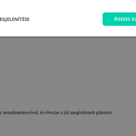
EGJELENÍTÉSE
ÖSSZES 
 termálmedencével, és élvezze a jól megérdemelt pihenést.