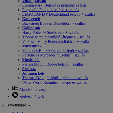
Vidámparkok
Europa-Park: Belépő és prémium szállás
Playmobil Funpark belépő + szállás
LEGOLAND® Deutschland belépő + szállás
Koncertek
Backstreet Boys in Düsseldorf + szállás
Kiállítások
Harry Potter™ Stúdió túra + szállás
Trónok harca filmstúdió látogatás + szállás
VIP est a Harry Potter stúdiókban + szállás
Múzeumok
Mercedes-Benz Múzeum belépő + szállás
Porsche és Mercedes múzeum + szállás
Musicalek
Párizsi Moulin Rouge belépő + szállás
Színház
Aquaparkok
Therme Erding belépő + prémium szállás
Water World Rulantica: belépő és szállás
Ajándékutalvány
Kedvezmények
A Travelkingről