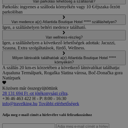
Van parkolási lehetőség a szállásnál?
Parkolás: ingyenes a szálloda környékén vagy 10 €/éjszaka őrzött
parkolóban
Van medence a(z) Atlantida Boutique Hotel ***** szálláshelyen?
Igen, a szálláshelyen beltéri medence található.
Van wellness-részleg?
Igen, a szálláshelyen a következő lehetőségek adottak: Jacuzzi,
Szauna, Extra szolgáltatások, fürdő, Wellness.
Milyen látnivalók találhatóak a(z) Atlantida Boutique Hotel *****
környékén?
A szállás 20 km-es körzetében a következő látnivalókat találhatja:
Aqualuna Termálpark, Rogaška Slatina városa, Boč-Donačka gora
Natúrpark
Közösen már összegyüjtöttünk
28 131 694 Ft -ot jótékonysági célra
.
+36 46 463 422
H - P: 8:00 - 16:30
info@travelking.hu
További elérhetőségek
Adja meg e-mail címét a hírlevélre való feliratkozáshoz