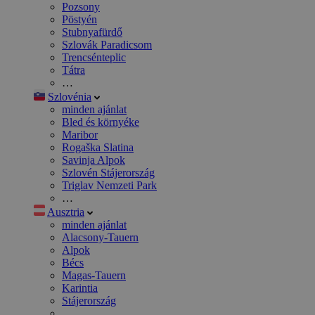
Pozsony
Pöstyén
Stubnyafürdő
Szlovák Paradicsom
Trencsénteplic
Tátra
…
Szlovénia
minden ajánlat
Bled és környéke
Maribor
Rogaška Slatina
Savinja Alpok
Szlovén Stájerország
Triglav Nemzeti Park
…
Ausztria
minden ajánlat
Alacsony-Tauern
Alpok
Bécs
Magas-Tauern
Karintia
Stájerország
…