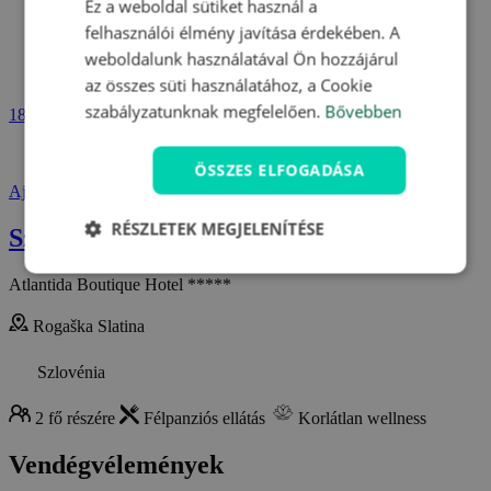
Ez a weboldal sütiket használ a
felhasználói élmény javítása érdekében. A
weboldalunk használatával Ön hozzájárul
az összes süti használatához, a Cookie
szabályzatunknak megfelelően.
Bővebben
188 590 Ft
SZEMÉLYESEN ELLENŐRZÖTT
ÖSSZES ELFOGADÁSA
Ajánlat megjelenítése
RÉSZLETEK MEGJELENÍTÉSE
Szlovénia: Luxus wellness és kaszinózás
Atlantida Boutique Hotel *****
Rogaška Slatina
Szlovénia
2 fő részére
Félpanziós ellátás
Korlátlan wellness
Vendégvélemények