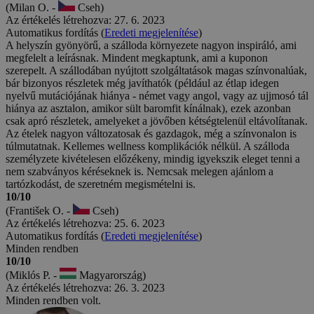
(Milan O. -
Cseh)
Az értékelés létrehozva: 27. 6. 2023
Automatikus fordítás (
Eredeti megjelenítése
)
A helyszín gyönyörű, a szálloda környezete nagyon inspiráló, ami
megfelelt a leírásnak. Mindent megkaptunk, ami a kuponon
szerepelt. A szállodában nyújtott szolgáltatások magas színvonalúak,
bár bizonyos részletek még javíthatók (például az étlap idegen
nyelvű mutációjának hiánya - német vagy angol, vagy az ujjmosó tál
hiánya az asztalon, amikor sült baromfit kínálnak), ezek azonban
csak apró részletek, amelyeket a jövőben kétségtelenül eltávolítanak.
Az ételek nagyon változatosak és gazdagok, még a színvonalon is
túlmutatnak. Kellemes wellness komplikációk nélkül. A szálloda
személyzete kivételesen előzékeny, mindig igyekszik eleget tenni a
nem szabványos kéréseknek is. Nemcsak melegen ajánlom a
tartózkodást, de szeretném megismételni is.
10/10
(František O. -
Cseh)
Az értékelés létrehozva: 25. 6. 2023
Automatikus fordítás (
Eredeti megjelenítése
)
Minden rendben
10/10
(Miklós P. -
Magyarország)
Az értékelés létrehozva: 26. 3. 2023
Minden rendben volt.