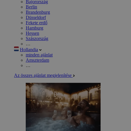
Bajorország
Berlin
Brandenburg
Düsseldorf
Fekete erdő
Hamburg
Hessen
Szászország
…
Hollandia
minden ajánlat
Amszterdam
…
Az összes ajánlat megjelenítése