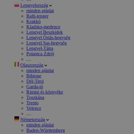
Lengyelország
minden ajánlat
Balti-tenger
Krakkó
Kladsko-medence
Lengyel Beszkidek
Lengyel Óriás-hegység
Lengyel Sas-hegység
Lengyel-Tátra
Polanica Zdrój
…
Olaszország
minden ajánlat
Bibione
Dél-Tirol
Garda-tó
Rimini és környéke
Toszkána
Trento
Velence
…
Németország
minden ajánlat
Baden-Württemberg