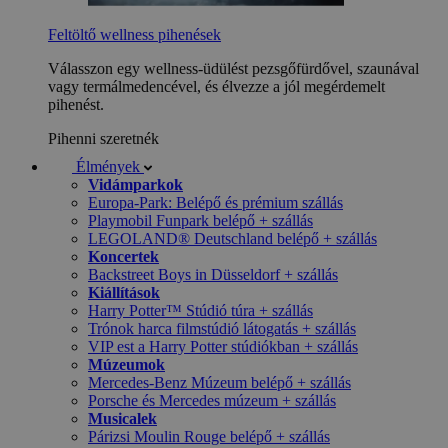
Feltöltő wellness pihenések
Válasszon egy wellness-üdülést pezsgőfürdővel, szaunával
vagy termálmedencével, és élvezze a jól megérdemelt
pihenést.
Pihenni szeretnék
Élmények
Vidámparkok
Europa-Park: Belépő és prémium szállás
Playmobil Funpark belépő + szállás
LEGOLAND® Deutschland belépő + szállás
Koncertek
Backstreet Boys in Düsseldorf + szállás
Kiállítások
Harry Potter™ Stúdió túra + szállás
Trónok harca filmstúdió látogatás + szállás
VIP est a Harry Potter stúdiókban + szállás
Múzeumok
Mercedes-Benz Múzeum belépő + szállás
Porsche és Mercedes múzeum + szállás
Musicalek
Párizsi Moulin Rouge belépő + szállás