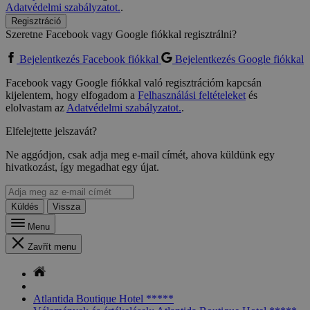
Adatvédelmi szabályzatot.
.
Regisztráció
Szeretne Facebook vagy Google fiókkal regisztrálni?
Bejelentkezés Facebook fiókkal
Bejelentkezés Google fiókkal
Facebook vagy Google fiókkal való regisztrációm kapcsán
kijelentem, hogy elfogadom a
Felhasználási feltételeket
és
elolvastam az
Adatvédelmi szabályzatot.
.
Elfelejtette jelszavát?
Ne aggódjon, csak adja meg e-mail címét, ahova küldünk egy
hivatkozást, így megadhat egy újat.
Küldés
Vissza
Menu
Zavřít menu
Atlantida Boutique Hotel *****