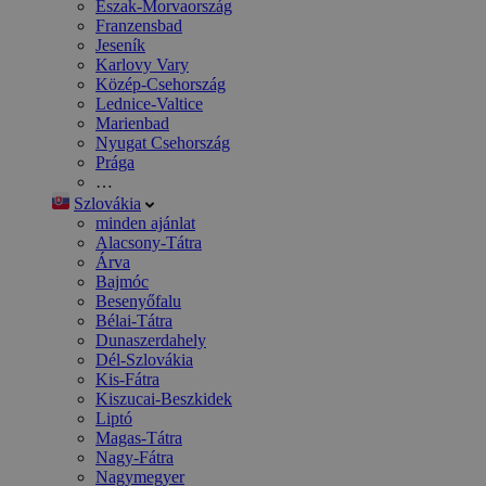
Észak-Morvaország
Franzensbad
Jeseník
Karlovy Vary
Közép-Csehország
Lednice-Valtice
Marienbad
Nyugat Csehország
Prága
…
Szlovákia
minden ajánlat
Alacsony-Tátra
Árva
Bajmóc
Besenyőfalu
Bélai-Tátra
Dunaszerdahely
Dél-Szlovákia
Kis-Fátra
Kiszucai-Beszkidek
Liptó
Magas-Tátra
Nagy-Fátra
Nagymegyer