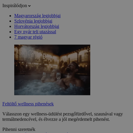
Inspirálódjon
Magyarország legjobbjai
Szlovénia legjobbjai
Horvátország legjobbjai
Egy nyár teli utazással
7 magyar régió
Feltöltő wellness pihenések
Válasszon egy wellness-üdülést pezsgőfürdővel, szaunával vagy
termálmedencével, és élvezze a jól megérdemelt pihenést.
Pihenni szeretnék