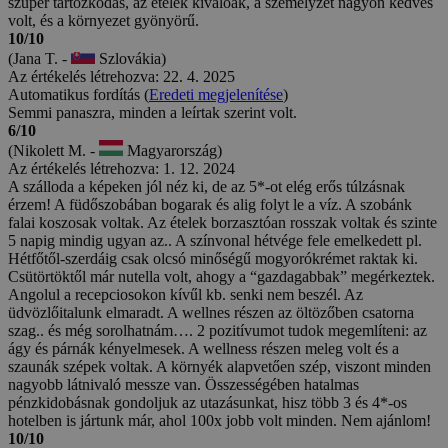
szuper tartózkodás, az ételek kiválóak, a személyzet nagyon kedves
volt, és a környezet gyönyörű.
10/10
(Jana T. -
Szlovákia)
Az értékelés létrehozva: 22. 4. 2025
Automatikus fordítás (
Eredeti megjelenítése
)
Semmi panaszra, minden a leírtak szerint volt.
6/10
(Nikolett M. -
Magyarország)
Az értékelés létrehozva: 1. 12. 2024
A szálloda a képeken jól néz ki, de az 5*-ot elég erős túlzásnak
érzem! A füdőszobában bogarak és alig folyt le a víz. A szobánk
falai koszosak voltak. Az ételek borzasztóan rosszak voltak és szinte
5 napig mindig ugyan az.. A színvonal hétvége fele emelkedett pl.
Hétfőtől-szerdáig csak olcsó minőségű mogyorókrémet raktak ki.
Csütörtöktől már nutella volt, ahogy a “gazdagabbak” megérkeztek.
Angolul a recepciosokon kívűl kb. senki nem beszél. Az
üdvözlőitalunk elmaradt. A wellnes részen az öltözőben csatorna
szag.. és még sorolhatnám…. 2 pozitívumot tudok megemlíteni: az
ágy és párnák kényelmesek. A wellness részen meleg volt és a
szaunák szépek voltak. A környék alapvetően szép, viszont minden
nagyobb látnivaló messze van. Összességében hatalmas
pénzkidobásnak gondoljuk az utazásunkat, hisz több 3 és 4*-os
hotelben is jártunk már, ahol 100x jobb volt minden. Nem ajánlom!
10/10