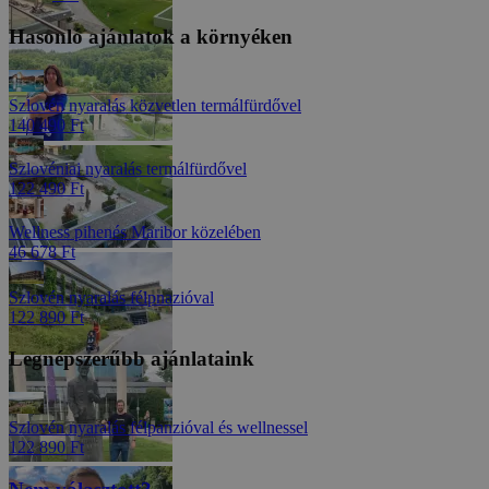
Hasonló ajánlatok a környéken
Szlovén nyaralás közvetlen termálfürdővel
140 490 Ft
Szlovéniai nyaralás termálfürdővel
122 490 Ft
Wellness pihenés Maribor közelében
46 678 Ft
Szlovén nyaralás félpnazióval
122 890 Ft
Legnépszerűbb ajánlataink
Szlovén nyaralás félpanzióval és wellnessel
122 890 Ft