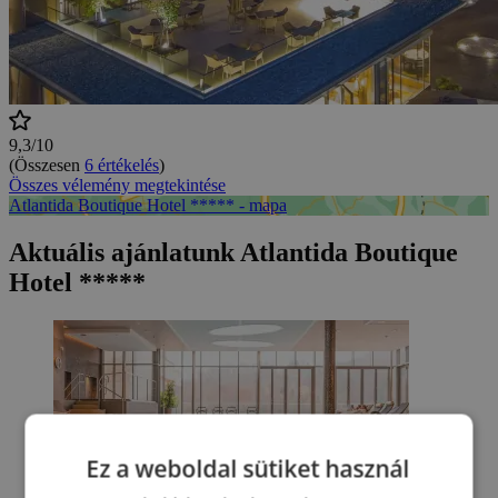
9,3/10
(Összesen
6 értékelés
)
Összes vélemény megtekintése
Atlantida Boutique Hotel ***** - mapa
Aktuális ajánlatunk Atlantida Boutique
Hotel *****
Ez a weboldal sütiket használ