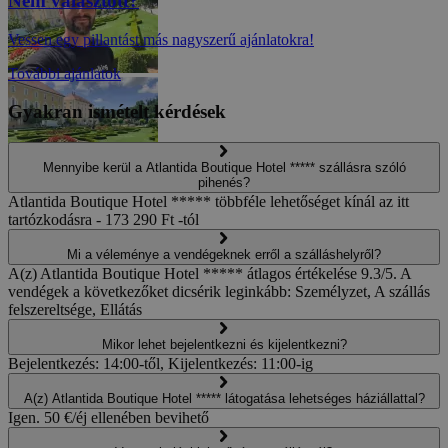
Nem választott?
Vessen egy pillantást más nagyszerű ajánlatokra!
További ajánlatok
Gyakran ismételt kérdések
Mennyibe kerül a Atlantida Boutique Hotel ***** szállásra szóló
pihenés?
Kevesebb fénykép
Atlantida Boutique Hotel ***** többféle lehetőséget kínál az itt
tartózkodásra - 173 290 Ft -tól
Mi a véleménye a vendégeknek erről a szálláshelyről?
A(z) Atlantida Boutique Hotel ***** átlagos értékelése 9.3/5. A
vendégek a következőket dicsérik leginkább: Személyzet, A szállás
felszereltsége, Ellátás
Mikor lehet bejelentkezni és kijelentkezni?
Bejelentkezés: 14:00-től, Kijelentkezés: 11:00-ig
A(z) Atlantida Boutique Hotel ***** látogatása lehetséges háziállattal?
Igen. 50 €/éj ellenében bevihető