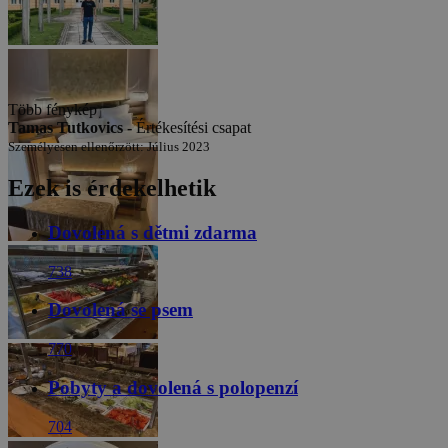
Több fénykép
Tamas Tutkovics -
Értékesítési csapat
Személyesen ellenőrzött: Július 2023
Ezek is érdekelhetik
Dovolená s dětmi zdarma
738
Dovolená se psem
770
Pobyty a dovolená s polopenzí
704