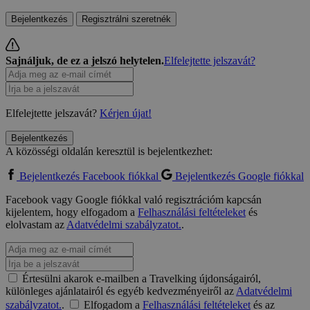
Bejelentkezés
Regisztrálni szeretnék
Sajnáljuk, de ez a jelszó helytelen.
Elfelejtette jelszavát?
Elfelejtette jelszavát?
Kérjen újat!
Bejelentkezés
A közösségi oldalán keresztül is bejelentkezhet:
Bejelentkezés Facebook fiókkal
Bejelentkezés Google fiókkal
Facebook vagy Google fiókkal való regisztrációm kapcsán
kijelentem, hogy elfogadom a
Felhasználási feltételeket
és
elolvastam az
Adatvédelmi szabályzatot.
.
Értesülni akarok e-mailben a Travelking újdonságairól,
különleges ajánlatairól és egyéb kedvezményeiről az
Adatvédelmi
szabályzatot.
.
Elfogadom a
Felhasználási feltételeket
és az