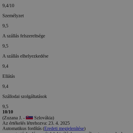
9,4/10
Személyzet
9,5
A szállás felszereltsége
9,5
A szállás elhelyezkedése
9,4
Ellátás
9,4
Szállodai szolgáltatások
9,5
10/10
(Zuzana J. -
Szlovákia)
Az értékelés létrehozva: 23. 4. 2025
Automatikus fordítás (
Eredeti megjelenítése
)