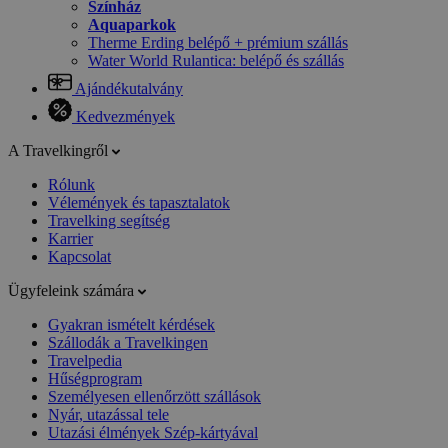
Színház
Aquaparkok
Therme Erding belépő + prémium szállás
Water World Rulantica: belépő és szállás
Ajándékutalvány
Kedvezmények
A Travelkingről
Rólunk
Vélemények és tapasztalatok
Travelking segítség
Karrier
Kapcsolat
Ügyfeleink számára
Gyakran ismételt kérdések
Szállodák a Travelkingen
Travelpedia
Hűségprogram
Személyesen ellenőrzött szállások
Nyár, utazással tele
Utazási élmények Szép-kártyával