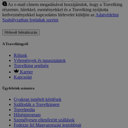
Az e-mail címem megadásával hozzájárulok, hogy a Travelking
részemre, hírekkel, eseményekkel és a Travelking nyújtotta
kedvezményekkel kapcsolatos hírlevelet küldjön az
Adatvédelmi
Szabályzatban foglaltak szerint
.
Hírlevél feliratkozás
A Travelkingről
Rólunk
Vélemények és tapasztalatok
Travelking segítség
Karrier
Kapcsolat
Ügyfeleink számára
Gyakran ismételt kérdések
Szállodák a Travelkingen
Travelpedia
Hűségprogram
Személyesen ellenőrzött szállások
Fedezze fel Magyarország legjobbjait