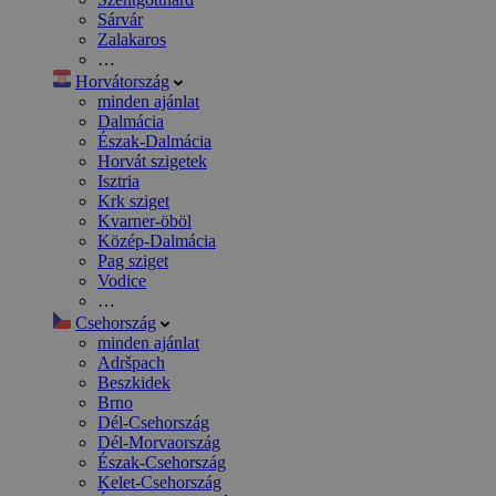
Sárvár
Zalakaros
…
Horvátország
minden ajánlat
Dalmácia
Észak-Dalmácia
Horvát szigetek
Isztria
Krk sziget
Kvarner-öböl
Közép-Dalmácia
Pag sziget
Vodice
…
Csehország
minden ajánlat
Adršpach
Beszkidek
Brno
Dél-Csehország
Dél-Morvaország
Észak-Csehország
Kelet-Csehország