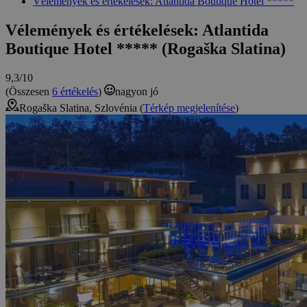
Vélemények és értékelések: Atlantida Boutique Hotel *****
Vélemények és értékelések: Atlantida
Boutique Hotel ***** (Rogaška Slatina)
9,3/10
(Összesen
6 értékelés
)
nagyon jó
Rogaška Slatina, Szlovénia (
Térkép megjelenítése
)