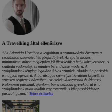
A Travelking által ellenőrizve
“Az Atlantida Hotelben a legjobban a szauna-oázist élveztem a
csodálatos szaunáival és gőzfürdőjével. Az épület modern,
minimalista stílusa meglepően jól illeszkedik a helyi környezethez. A
szálloda vadonatúj, és minden berendezése modern. A
szolgáltatások tényleg legalább 5*-os szintűek, ráadásul a parkolás
is nagyon egyszerű. A barátságos személyzet kiválóan képzett, és
szívesen segítenek bármiben. Az ételek változatosak és ízletesek.
Különösen pároknak ajánlom, bár a szálloda gyerekbarát is, a
szolgáltatások miatt inkább egy romantikus kikapcsolódáshoz
passzol igazán.”
Teljes értékelés