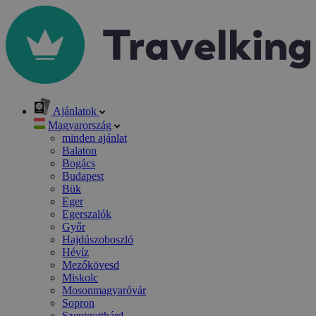
Ajánlatok
Magyarország
minden ajánlat
Balaton
Bogács
Budapest
Bük
Eger
Egerszalók
Győr
Hajdúszoboszló
Hévíz
Mezőkövesd
Miskolc
Mosonmagyaróvár
Sopron
Szentgotthárd