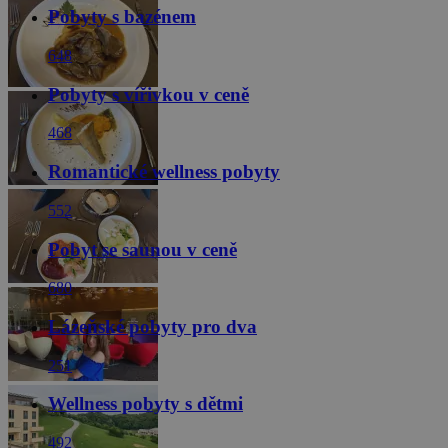
Pobyty s bazénem
648
Pobyty s vířivkou v ceně
468
Romantické wellness pobyty
552
Pobyt se saunou v ceně
680
Lázeňské pobyty pro dva
251
Wellness pobyty s dětmi
492