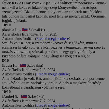
ételek KIVÁLÓak voltak. Ajánljuk a szállodát mindenkinek, akinek
nem kell a luxus és inkább egy szép környezetben, barátságos
személyzettel. Bízunk benne, hogy ezek az emberek megfelelően
tulajdonosi minősítést kapnak, mert tényleg megérdemlik. Örömmel
fogjuk ajánlani..
10/10
(daniela L. -
Szlovákia)
Az értékelés létrehozva: 18. 6. 2025
Automatikus fordítás (
Eredeti megjelenítése
)
Szállás volt szuper, a személyzet kedves és segítőkész, mint az
élelmiszer kiváló volt, és a környezet és a természet nagyon szép és
túrázás volt szuper, szlovák paradicsom egy gyönyörű hely a
kikapcsolódásra ajánljuk, hogy látogassa meg ezt a régiót
8/10
(Lucia H. -
Szlovákia)
Az értékelés létrehozva: 2. 8. 2024
Automatikus fordítás (
Eredeti megjelenítése
)
A tartózkodás jó volt. Bár, amikor jöttünk a szobába volt por benne,
ami később jött m. szobalány törölte. A hely a megközelíthetőség
közvetlenül a paradicsom volt nagyszerű.
10/10
(Andrej S. -
Szlovákia)
Az értékelés létrehozva: 7. 7. 2024
Automatikus fordítás (
Eredeti megjelenítése
)