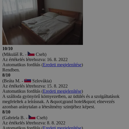
10/10
(Mikuláš R. -
Cseh)
Az értékelés létrehozva: 16. 8. 2022
Automatikus fordítás (
Eredeti megjelenítése
)
Rendben.
8/10
(Beáta M. -
Szlovákia)
Az értékelés létrehozva: 15. 8. 2022
Automatikus fordítás (
Eredeti megjelenítése
)
A szálloda gyönyörű környezetben, az üdülés és a szolgáltatások
megfeleltek a leírásnak. A &quot;grand hotel&quot; elnevezés
azonban aránytalan a létesítmény szintjéhez képest.
8/10
(Gabriela B. -
Cseh)
Az értékelés létrehozva: 8. 8. 2022
Automatikus fordítás (
Eredeti megjelenítése
)