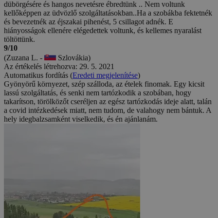
dübörgésére és hangos nevetésre ébredtünk .. Nem voltunk
kellőképpen az üdvözlő szolgáltatásokban..Ha a szobákba fektetnék
és bevezetnék az éjszakai pihenést, 5 csillagot adnék. E
hiányosságok ellenére elégedettek voltunk, és kellemes nyaralást
töltöttünk.
9/10
(Zuzana L. -
Szlovákia)
Az értékelés létrehozva: 29. 5. 2021
Automatikus fordítás (
Eredeti megjelenítése
)
Gyönyörű környezet, szép szálloda, az ételek finomak. Egy kicsit
lassú szolgáltatás, és senki nem tartózkodik a szobában, hogy
takarítson, törölközőt cseréljen az egész tartózkodás ideje alatt, talán
a covid intézkedések miatt, nem tudom, de valahogy nem bántuk. A
hely idegbalzsamként viselkedik, és én ajánlanám.