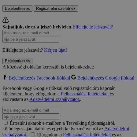
Bejelentkezés
Regisztrálni szeretnék
Sajnáljuk, de ez a jelszó helytelen.
Elfelejtette jelszavát?
Elfelejtette jelszavát?
Kérjen újat!
Bejelentkezés
A közösségi oldalán keresztül is bejelentkezhet:
Bejelentkezés Facebook fiókkal
Bejelentkezés Google fiókkal
Facebook vagy Google fiókkal való regisztrációm kapcsán
kijelentem, hogy elfogadom a
Felhasználási feltételeket
és
elolvastam az
Adatvédelmi szabályzatot.
.
Értesülni akarok e-mailben a Travelking újdonságairól,
különleges ajánlatairól és egyéb kedvezményeiről az
Adatvédelmi
szabályzatot.
.
Elfogadom a
Felhasználási feltételeket
és az