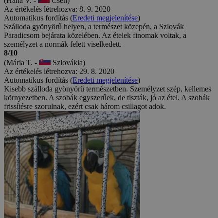
(Hana V. -
Cseh)
Az értékelés létrehozva: 8. 9. 2020
Automatikus fordítás (
Eredeti megjelenítése
)
Szálloda gyönyörű helyen, a természet közepén, a Szlovák
Paradicsom bejárata közelében. Az ételek finomak voltak, a
személyzet a normák felett viselkedett.
8/10
(Mária T. -
Szlovákia)
Az értékelés létrehozva: 29. 8. 2020
Automatikus fordítás (
Eredeti megjelenítése
)
Kisebb szálloda gyönyörű természetben. Személyzet szép, kellemes
környezetben. A szobák egyszerűek, de tiszták, jó az étel. A szobák
frissítésre szorulnak, ezért csak három csillagot adok.