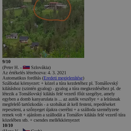
9/10
(Peter H. -
Szlovákia)
Az értékelés létrehozva: 4. 3. 2021
Automatikus fordítás (
Eredeti megjelenítése
)
Szállodai környezet: + közel a túra kezdetéhez pl. Tomášovský
kilátáshoz (szintén gyalog) - gyalog a túra megkezdéséhez pl. de
létezik a Tomášovský kilátás felé vezető főút szegélye, amely
egyben a domb kanyarulata is ... az autók veszélye + a leírásnak
megfelelő tartózkodás - a szobákat át kell festeni, repedéseket
repeszteni, a szőnyeget újakra cserélni + a szálloda személyzete
remek volt + ajánlom a szállodát a Tomášov kilátás felé vezető túra
közelében stb. + csendes mellékkörnyezet
10/10