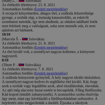
(Matej L. -
Szlovákia)
Az értékelés létrehozva: 23. 8. 2021
Automatikus fordítás (
Eredeti megjelenítése
)
A recepció kényelmetlen, átlagos étel, a szálloda felszereltsége
gyenge, a szobák régi, a tisztaság katasztrofális, az esküvőt
szombaton tartották, így nem aludtunk, az oldalon található fotók
nem felelnek meg a valóságnak, soha nem mennék oda, és nem
ajánlom azt bárkinek.
10/10
(Marcela Š. -
Szlovákia)
Az értékelés létrehozva: 21. 8. 2021
Automatikus fordítás (
Eredeti megjelenítése
)
Az étel kiváló volt, a személyzet nagyon kellemes, a környezet
nagyszerű.
8/10
(Tibotr P. -
Szlovákia)
Az értékelés létrehozva: 7. 8. 2021
Automatikus fordítás (
Eredeti megjelenítése
)
A szálloda környezete gyönyörű. A hely nagyon ideális túrázáshoz.
A személyzet nagyon kedves és segítőkész étel kiváló. Kár, hogy
azok a szobák vagy legalábbis azok, ahol elszállásoltak, elavultak.
Az ajtó még alacsony huzat esetén is becsapódik. Főleg fürdőszoba.
Kád kopott (inkább zuhanyoznék). A szomszédos szoba elszívója
úgy ment, mint egy kávédaráló a fürdőszobánkban szétszedve. A
bejelentés után megjavították a darálót. Éjszaka a sikolyok