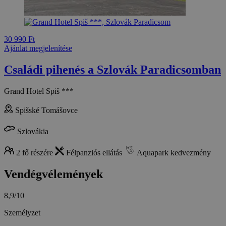
30 990 Ft
Ajánlat megjelenítése
Családi pihenés a Szlovák Paradicsomban
Grand Hotel Spiš ***
Spišské Tomášovce
Szlovákia
2 fő részére
Félpanziós ellátás
Aquapark kedvezmény
Vendégvélemények
8,9/10
Személyzet