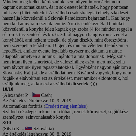
Mindent meg kellett kérdeznünk, semmilyen információt nem
kaptunk automatikusan, és itt sok esetet leírhatnék, hogy pontosan
mi is ez :) hitetlenkedni. A szálloda csak stratégiai elhelyezkedését
használja közvetlenül a Szlovák Paradicsom bejáratánál. Kár, hogy
nem kell annyira rossznak lennie. Arra is emlékeznék: D minket
közvetlenül a konyha felett kaptak egy szoba (4 fő) minden reggel a
séf örök tüsszentését és kb. 6: 30-tól nagyon hangos roma zenét a
konyhából, ami nekem tetszik, de olyan diszkó, mint ébresztőóra ,
nem szerepelt a leírásban: D igen, és miután véletlenül lehúztam a
lepedőket, amikor évente legalább egyszer megláttam a matrac
állapotát, amelyen aludtunk - ajánlott a tulajdonosnak! Még soha
nem írtam ilyen ismertetőt, de valószínűleg azért, mert még soha
nem távoztunk ilyen tapasztalatokkal. Egyébként nagyon ajánlom a
Slovenský Raj;) -t, de a szállodát nem. Kíváncsi vagyok, hogy nem
fogják-e eltávolítani ezt az értékelést, mert amikor eldöntöttük, hol
szálljunk meg, akkor ezt a szállodát dicsérték :))))
10/10
(Alexander P. -
Cseh)
Az értékelés létrehozva: 10. 9. 2019
Automatikus fordítás (
Eredeti megjelenítése
)
Szálloda részleges rekonstrukcióban, remek környezet, segítőkész
személyzet, színvonalasabb konyha.
8/10
(Silvia K. -
Szlovákia)
Az értékelés létrehozva: 30. 8. 2019