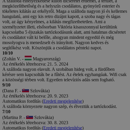
A szálloda elhelyezkedése külön dicséretet érdemel, a terület, a
megközelíthetőség és a helyszín csodálatos, gyönyörű esterier és
tökéletes kilátás az erkélyről. Maga a szálloda nagyon jó és kellemes
hangulatú, ami egy kis retro dizájnt kapott, a szoba nagy és tágas
volt, az ágy kényelmes, a kilátás megfizethetetlen. Ami a
személyzetet illeti, elsősorban Viktória kisasszonnyal kerültünk
kapcsolatba 5 éjszakás tartózkodásunk alatt, ami hatalmas dicséretet
és csodálatot vált ki belőle, ahogyan mindent egyedül és még
mosolyogva is menedzselt és irányított. Nagyon kedves és
segítőkész volt. Köszönjük a csodálatos pénteki napot.
10/10
(Zoltán V. -
Magyarország)
Az értékelés létrehozva: 21. 5. 2024
A szálloda nagyon elavult. A szobában hideg volt, a fürdőben
kérésre sem kapcsolták be a fűtést. Az ételek egyhangúak. Wifi csak
a közösségi térben volt. Egyetlen televíziós adás sem fogható.
9/10
(Dana F. -
Szlovákia)
Az értékelés létrehozva: 20. 9. 2023
Automatikus fordítás (
Eredeti megjelenítése
)
A szálloda környezete nagyon szép, és élveztük a tartózkodást.
7/10
(Martina P. -
Szlovákia)
Az értékelés létrehozva: 30. 8. 2023
Automatikus fordítás (
Eredeti megjelenítése
)