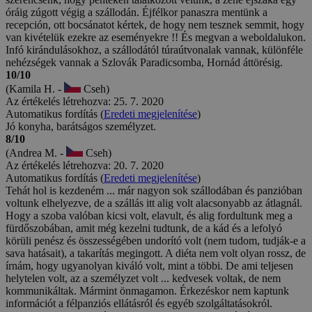
óráig zúgott végig a szállodán. Éjfélkor panaszra mentünk a
recepción, ott bocsánatot kértek, de hogy nem tesznek semmit, hogy
van kivételük ezekre az eseményekre !! És megvan a weboldalukon.
Infó kirándulásokhoz, a szállodától túraútvonalak vannak, különféle
nehézségek vannak a Szlovák Paradicsomba, Hornád áttörésig.
10/10
(Kamila H. -
Cseh)
Az értékelés létrehozva: 25. 7. 2020
Automatikus fordítás (
Eredeti megjelenítése
)
Jó konyha, barátságos személyzet.
8/10
(Andrea M. -
Cseh)
Az értékelés létrehozva: 20. 7. 2020
Automatikus fordítás (
Eredeti megjelenítése
)
Tehát hol is kezdeném ... már nagyon sok szállodában és panzióban
voltunk elhelyezve, de a szállás itt alig volt alacsonyabb az átlagnál.
Hogy a szoba valóban kicsi volt, elavult, és alig fordultunk meg a
fürdőszobában, amit még kezelni tudtunk, de a kád és a lefolyó
körüli penész és összességében undorító volt (nem tudom, tudják-e a
sava hatásait), a takarítás megingott. A diéta nem volt olyan rossz, de
írnám, hogy ugyanolyan kiváló volt, mint a többi. De ami teljesen
helytelen volt, az a személyzet volt ... kedvesek voltak, de nem
kommunikáltak. Mármint önmagamon. Érkezéskor nem kaptunk
információt a félpanziós ellátásról és egyéb szolgáltatásokról.