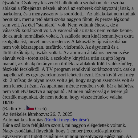
éjszakán. Csak egy kis zenét hallottunk a szobában, de a szoba
ablakai a főbejáratra néztek, ahová az emberek dohányozni jártak, a
parkolóra, és a menyasszony is sodródott... Az ablakokat nem tudtuk
becsukni, mert a tető alatti szoba nagyon fűtött, és persze légkondi
sem volt. Az étel "standard" volt. Nem voltunk éhesek, de a
választék korlátozott volt. A vacsoránál az italok nem voltak benne,
de az árak normálisak voltak. A szálloda nem kínál semmilyen extra
szolgáltatást, mivel nincs medence. A lakosztály típusú szobában
nem volt kézszappan, tusfürdő, vízforraló. Az ágynemű és a
törölközők újak, tiszták voltak. Az aprtman általános berendezése
elavult volt - törött szék, a szekrény kinyitása után az ajtó lógva
maradt, az ablakpárkányokon ürülék az ablakok fölött valószínűleg
fészkelő fecskéktől. A TV program rendkívül korlátozott volt, csak a
napellenzőt és egy gyerekműsort lehetett nézni. Ezen kívül volt még
kb. 2 műsor, de olyan rossz volt a jel, hogy nagyon szemcsés volt és
nem lehetett nézni. Az apartman mérete rendben volt, bár a hálórész
nem volt elválasztva a nappalitól. Minden hiányosság ellenére jól
éreztük magunkat, de nem tudom, hogy visszatérünk-e valaha.
10/10
(Radim V. -
Cseh)
Az értékelés létrehozva: 26. 7. 2025
Automatikus fordítás (
Eredeti megjelenítése
)
Bár a szálloda felújításra szorul, mi nagyon elégedettek voltunk.
Nagy csodálattal figyeltük, hogy 1 ember (recepciós,pincérnő
egyszerre) mit tudott csinálni és mindig mosolyogva egész nap. Az