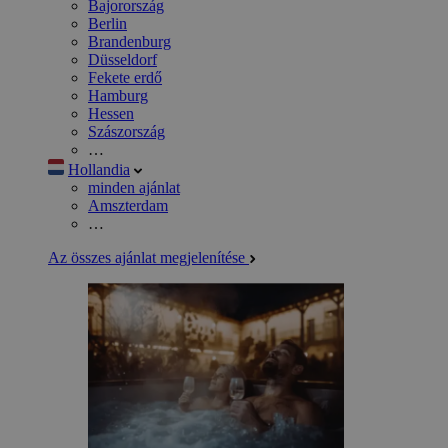
Bajorország
Berlin
Brandenburg
Düsseldorf
Fekete erdő
Hamburg
Hessen
Szászország
…
Hollandia
minden ajánlat
Amszterdam
…
Az összes ajánlat megjelenítése