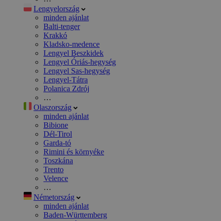
Lengyelország
minden ajánlat
Balti-tenger
Krakkó
Kladsko-medence
Lengyel Beszkidek
Lengyel Óriás-hegység
Lengyel Sas-hegység
Lengyel-Tátra
Polanica Zdrój
…
Olaszország
minden ajánlat
Bibione
Dél-Tirol
Garda-tó
Rimini és környéke
Toszkána
Trento
Velence
…
Németország
minden ajánlat
Baden-Württemberg