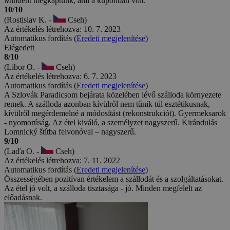
Mindent megkaptunk, ami a kuponban volt.
10/10
(Rostislav K. -
Cseh)
Az értékelés létrehozva: 10. 7. 2023
Automatikus fordítás (
Eredeti megjelenítése
)
Elégedett
8/10
(Libor O. -
Cseh)
Az értékelés létrehozva: 6. 7. 2023
Automatikus fordítás (
Eredeti megjelenítése
)
A Szlovák Paradicsom bejárata közelében lévő szálloda környezete
remek. A szálloda azonban kívülről nem tűnik túl esztétikusnak,
kívülről megérdemelné a módosítást (rekonstrukciót). Gyermeksarok
- nyomorúság. Az étel kiváló, a személyzet nagyszerű. Kirándulás
Lomnický štítba felvonóval – nagyszerű.
9/10
(Laďa O. -
Cseh)
Az értékelés létrehozva: 7. 11. 2022
Automatikus fordítás (
Eredeti megjelenítése
)
Összességében pozitívan értékelem a szállodát és a szolgáltatásokat.
Az étel jó volt, a szálloda tisztasága - jó. Minden megfelelt az
előadásnak.