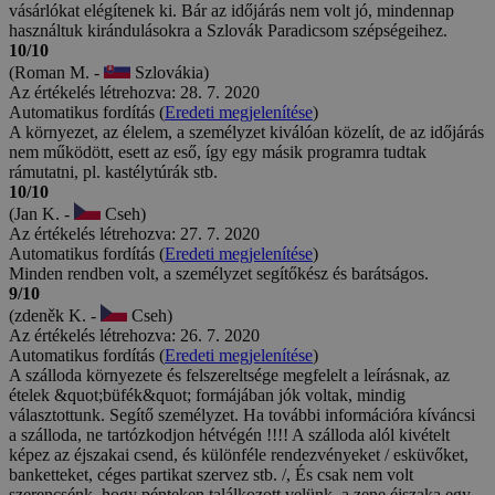
vásárlókat elégítenek ki. Bár az időjárás nem volt jó, mindennap
használtuk kirándulásokra a Szlovák Paradicsom szépségeihez.
10/10
(Roman M. -
Szlovákia)
Az értékelés létrehozva: 28. 7. 2020
Automatikus fordítás (
Eredeti megjelenítése
)
A környezet, az élelem, a személyzet kiválóan közelít, de az időjárás
nem működött, esett az eső, így egy másik programra tudtak
rámutatni, pl. kastélytúrák stb.
10/10
(Jan K. -
Cseh)
Az értékelés létrehozva: 27. 7. 2020
Automatikus fordítás (
Eredeti megjelenítése
)
Minden rendben volt, a személyzet segítőkész és barátságos.
9/10
(zdeněk K. -
Cseh)
Az értékelés létrehozva: 26. 7. 2020
Automatikus fordítás (
Eredeti megjelenítése
)
A szálloda környezete és felszereltsége megfelelt a leírásnak, az
ételek &quot;büfék&quot; formájában jók voltak, mindig
választottunk. Segítő személyzet. Ha további információra kíváncsi
a szálloda, ne tartózkodjon hétvégén !!!! A szálloda alól kivételt
képez az éjszakai csend, és különféle rendezvényeket / esküvőket,
banketteket, céges partikat szervez stb. /, És csak nem volt
szerencsénk, hogy pénteken találkozott velünk, a zene éjszaka egy