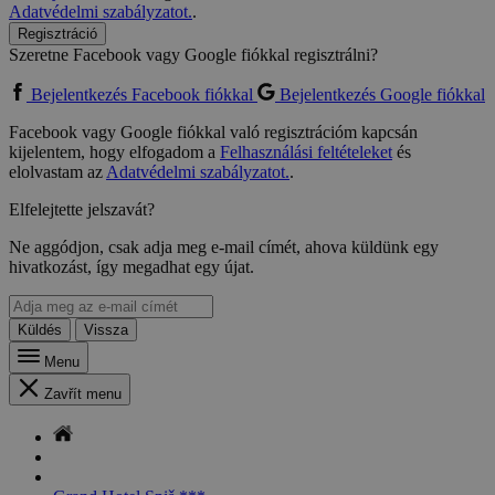
Adatvédelmi szabályzatot.
.
Regisztráció
Szeretne Facebook vagy Google fiókkal regisztrálni?
Bejelentkezés Facebook fiókkal
Bejelentkezés Google fiókkal
Facebook vagy Google fiókkal való regisztrációm kapcsán
kijelentem, hogy elfogadom a
Felhasználási feltételeket
és
elolvastam az
Adatvédelmi szabályzatot.
.
Elfelejtette jelszavát?
Ne aggódjon, csak adja meg e-mail címét, ahova küldünk egy
hivatkozást, így megadhat egy újat.
Küldés
Vissza
Menu
Zavřít menu