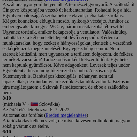
A szálloda gyönyörű helyen áll. A természet gyönyörű. A szállodától
Čingovo központjába vezető út karbantartatlan. Rohadni fog a híd.
Egy ilyen bátorság. A szoba belseje elavult, néha katasztrofális.
Kiégett konnektor, eldugult mosdó, nyikorgó vécéajtó. Amikor az
ember éjszaka kimegy a WC-re, három másik szobát ébreszt fel.
Ugyanez történik, amikor bekapcsolja a ventilátort. Valószínűleg
hallották ezt a két emelettel lejjebb lévő recepción. Kértem a
munkatársakat, hogy ezeket a hiányosságokat jelentsék a vezetőnek,
és kérjék azok megszüntetését. Egy egész hétig semmi. Nem
szeretek kritizálni, mert ugyanazon a területen dolgozom, de félkész
termékek vacsorára? Tartózkodásonként kétszer történt. Egy hete
nem kaptunk gyümölcsöt. Kávé adagonként. Levesek teljes undor.
Egyébként a hús mindig fűszerezett és puha. A szószok jók.
Sütemények is. Barátságos kiszolgálás, néhányan nem túl
tapasztaltak, de mindannyian kezdők és tanulók voltunk. Biztosan
újra meglátogatom a Szlovák Paradicsomot, de ebbe a szállodába
nem.
8/10
(michaela V. -
Szlovákia)
Az értékelés létrehozva: 6. 7. 2022
Automatikus fordítás (
Eredeti megjelenítése
)
A tartózkodás kellemes volt, de mivel kevesen voltunk ott, nagyon
sokáig vártunk az ételre.
6/10