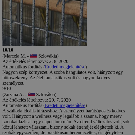
10/10
(Marcela M. -
Szlovákia)
Az értékelés létrehozva: 2. 8. 2020
Automatikus fordítás (
Eredeti megjelenítése
)
Nagyon szép környezet. A szoba hangulatos volt, hiányzott egy
hűtőszekrény. Az étel fantasztikus volt és nagyon kedves
személyzet.
9/10
(Zuzana A. -
Szlovákia)
Az értékelés létrehozva: 29. 7. 2020
Automatikus fordítás (
Eredeti megjelenítése
)
A szálloda ideális túrázáshoz. A személyzet barátságos és kedves
volt. Hiányzott a wellness vagy legalább a szauna, hogy merev
izmokat lazítsak egy napos túra után. Az étrend változatos volt, sok
közül lehetett választani, bizony sokak étrendjét elégítették ki. A
szobák egyszerűen, de praktikusan berendezettek, és igénytelen