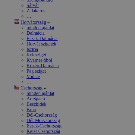
Sárvár
Zalakaros
…
Horvátország
minden ajánlat
Dalmácia
Észak-Dalmácia
Horvát szigetek
Isztria
Krk sziget
Kvarner-öböl
Közép-Dalmácia
Pag sziget
Vodice
…
Csehország
minden ajánlat
Adršpach
Beszkidek
Brno
Dél-Csehország
Dél-Morvaország
Észak-Csehország
Kelet-Csehország