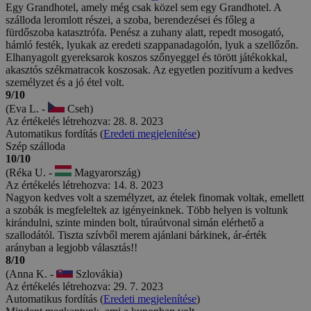
Egy Grandhotel, amely még csak közel sem egy Grandhotel. A
szálloda leromlott részei, a szoba, berendezései és főleg a
fürdőszoba katasztrófa. Penész a zuhany alatt, repedt mosogató,
hámló festék, lyukak az eredeti szappanadagolón, lyuk a szellőzőn.
Elhanyagolt gyereksarok koszos szőnyeggel és törött játékokkal,
akasztós székmatracok koszosak. Az egyetlen pozitívum a kedves
személyzet és a jó étel volt.
9/10
(Eva L. -
Cseh)
Az értékelés létrehozva: 28. 8. 2023
Automatikus fordítás (
Eredeti megjelenítése
)
Szép szálloda
10/10
(Réka U. -
Magyarország)
Az értékelés létrehozva: 14. 8. 2023
Nagyon kedves volt a személyzet, az ételek finomak voltak, emellett
a szobák is megfeleltek az igényeinknek. Több helyen is voltunk
kirándulni, szinte minden bolt, túraútvonal simán elérhető a
szallodától. Tiszta szívből merem ajánlani bárkinek, ár-érték
arányban a legjobb választás!!
8/10
(Anna K. -
Szlovákia)
Az értékelés létrehozva: 29. 7. 2023
Automatikus fordítás (
Eredeti megjelenítése
)