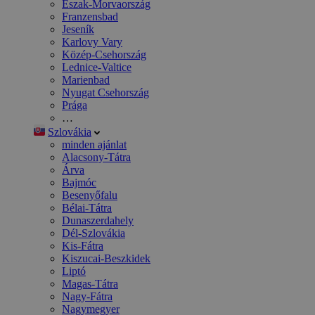
Észak-Morvaország
Franzensbad
Jeseník
Karlovy Vary
Közép-Csehország
Lednice-Valtice
Marienbad
Nyugat Csehország
Prága
…
Szlovákia
minden ajánlat
Alacsony-Tátra
Árva
Bajmóc
Besenyőfalu
Bélai-Tátra
Dunaszerdahely
Dél-Szlovákia
Kis-Fátra
Kiszucai-Beszkidek
Liptó
Magas-Tátra
Nagy-Fátra
Nagymegyer