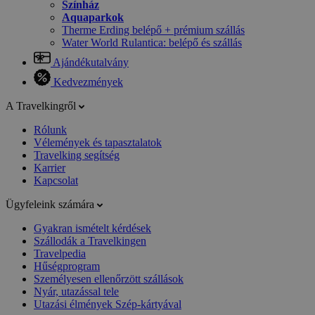
Színház
Aquaparkok
Therme Erding belépő + prémium szállás
Water World Rulantica: belépő és szállás
Ajándékutalvány
Kedvezmények
A Travelkingről
Rólunk
Vélemények és tapasztalatok
Travelking segítség
Karrier
Kapcsolat
Ügyfeleink számára
Gyakran ismételt kérdések
Szállodák a Travelkingen
Travelpedia
Hűségprogram
Személyesen ellenőrzött szállások
Nyár, utazással tele
Utazási élmények Szép-kártyával