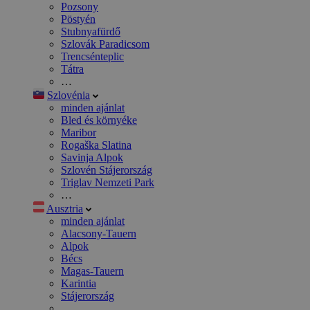
Pozsony
Pöstyén
Stubnyafürdő
Szlovák Paradicsom
Trencsénteplic
Tátra
…
Szlovénia
minden ajánlat
Bled és környéke
Maribor
Rogaška Slatina
Savinja Alpok
Szlovén Stájerország
Triglav Nemzeti Park
…
Ausztria
minden ajánlat
Alacsony-Tauern
Alpok
Bécs
Magas-Tauern
Karintia
Stájerország
…