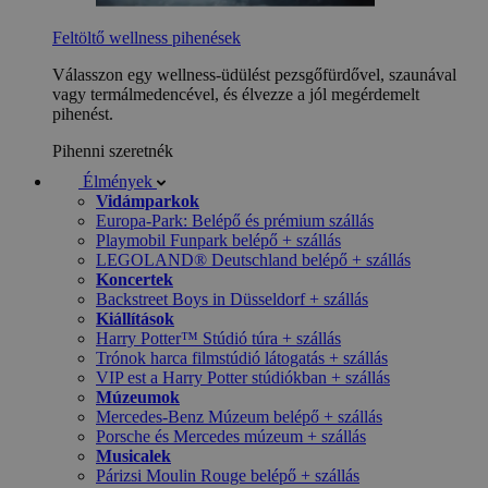
Feltöltő wellness pihenések
Válasszon egy wellness-üdülést pezsgőfürdővel, szaunával
vagy termálmedencével, és élvezze a jól megérdemelt
pihenést.
Pihenni szeretnék
Élmények
Vidámparkok
Europa-Park: Belépő és prémium szállás
Playmobil Funpark belépő + szállás
LEGOLAND® Deutschland belépő + szállás
Koncertek
Backstreet Boys in Düsseldorf + szállás
Kiállítások
Harry Potter™ Stúdió túra + szállás
Trónok harca filmstúdió látogatás + szállás
VIP est a Harry Potter stúdiókban + szállás
Múzeumok
Mercedes-Benz Múzeum belépő + szállás
Porsche és Mercedes múzeum + szállás
Musicalek
Párizsi Moulin Rouge belépő + szállás