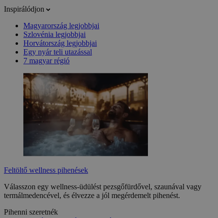
Inspirálódjon
Magyarország legjobbjai
Szlovénia legjobbjai
Horvátország legjobbjai
Egy nyár teli utazással
7 magyar régió
Feltöltő wellness pihenések
Válasszon egy wellness-üdülést pezsgőfürdővel, szaunával vagy
termálmedencével, és élvezze a jól megérdemelt pihenést.
Pihenni szeretnék