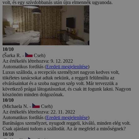
volt, és egy szívdobbanás után újra elmennék ugyanoda.
10/10
(Šarka R. -
Cseh)
Az értékelés létrehozva: 9. 12. 2022
Automatikus fordítás (
Eredeti megjelenítése
)
Luxus szálloda, a recepciós személyzet nagyon kedves volt,
tökéletes tanácsokat adtak nekünk, a reggeli felülmúlta az
elvárásainkat és a szoba nagyon szép volt. Már tervezzük a
következő prágai látogatásunkat, és csak itt fogunk lakni. Nagyon
köszönöm minden dolgozónak.
10/10
(Michaela N. -
Cseh)
Az értékelés létrehozva: 22. 11. 2022
Automatikus fordítás (
Eredeti megjelenítése
)
Barátságos személyzet, nyugodt reggeli, kiváló, minden elég volt.
Csak ajánlani tudom a szállodát. Az ár megfelel a minőségnek?
10/10