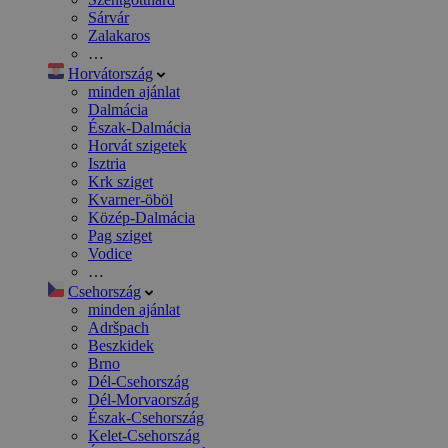
Sárvár
Zalakaros
…
Horvátország
minden ajánlat
Dalmácia
Észak-Dalmácia
Horvát szigetek
Isztria
Krk sziget
Kvarner-öböl
Közép-Dalmácia
Pag sziget
Vodice
…
Csehország
minden ajánlat
Adršpach
Beszkidek
Brno
Dél-Csehország
Dél-Morvaország
Észak-Csehország
Kelet-Csehország