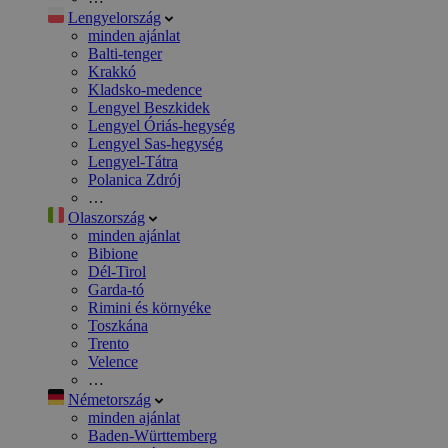
Lengyelország
minden ajánlat
Balti-tenger
Krakkó
Kladsko-medence
Lengyel Beszkidek
Lengyel Óriás-hegység
Lengyel Sas-hegység
Lengyel-Tátra
Polanica Zdrój
…
Olaszország
minden ajánlat
Bibione
Dél-Tirol
Garda-tó
Rimini és környéke
Toszkána
Trento
Velence
…
Németország
minden ajánlat
Baden-Württemberg