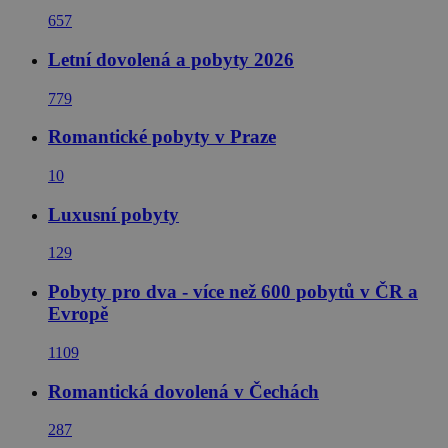
657
Letní dovolená a pobyty 2026
779
Romantické pobyty v Praze
10
Luxusní pobyty
129
Pobyty pro dva - více než 600 pobytů v ČR a
Evropě
1109
Romantická dovolená v Čechách
287