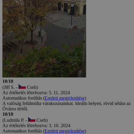
10/10
(Jiří S. -
Cseh)
Az értékelés létrehozva: 5. 11. 2024
Automatikus fordítás (
Eredeti megjelenítése
)
A valóság felülmúlta várakozásainkat. Ideális helyen, rövid sétára az
Óváros tértől.
10/10
(Ludmila P. -
Cseh)
Az értékelés létrehozva: 3. 10. 2024
Automatikus fordítás (
Eredeti megjelenítése
)