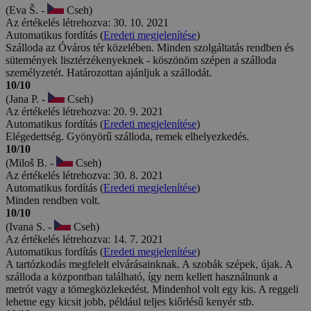
(Eva Š. -
Cseh)
Az értékelés létrehozva: 30. 10. 2021
Automatikus fordítás (
Eredeti megjelenítése
)
Szálloda az Óváros tér közelében. Minden szolgáltatás rendben és
sütemények lisztérzékenyeknek - köszönöm szépen a szálloda
személyzetét. Határozottan ajánljuk a szállodát.
10/10
(Jana P. -
Cseh)
Az értékelés létrehozva: 20. 9. 2021
Automatikus fordítás (
Eredeti megjelenítése
)
Elégedettség. Gyönyörű szálloda, remek elhelyezkedés.
10/10
(Miloš B. -
Cseh)
Az értékelés létrehozva: 30. 8. 2021
Automatikus fordítás (
Eredeti megjelenítése
)
Minden rendben volt.
10/10
(Ivana S. -
Cseh)
Az értékelés létrehozva: 14. 7. 2021
Automatikus fordítás (
Eredeti megjelenítése
)
A tartózkodás megfelelt elvárásainknak. A szobák szépek, újak. A
szálloda a központban található, így nem kellett használnunk a
metrót vagy a tömegközlekedést. Mindenhol volt egy kis. A reggeli
lehetne egy kicsit jobb, például teljes kiőrlésű kenyér stb.