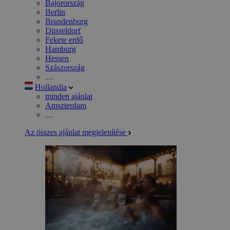
Bajorország
Berlin
Brandenburg
Düsseldorf
Fekete erdő
Hamburg
Hessen
Szászország
…
Hollandia
minden ajánlat
Amszterdam
…
Az összes ajánlat megjelenítése