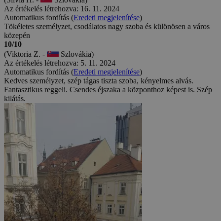
Az értékelés létrehozva: 16. 11. 2024
Automatikus fordítás (
Eredeti megjelenítése
)
Tökéletes személyzet, csodálatos nagy szoba és különösen a város
közepén
10/10
(Viktoria Z. -
Szlovákia)
Az értékelés létrehozva: 5. 11. 2024
Automatikus fordítás (
Eredeti megjelenítése
)
Kedves személyzet, szép tágas tiszta szoba, kényelmes alvás.
Fantasztikus reggeli. Csendes éjszaka a központhoz képest is. Szép
kilátás.