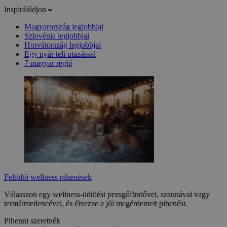
Inspirálódjon
Magyarország legjobbjai
Szlovénia legjobbjai
Horvátország legjobbjai
Egy nyár teli utazással
7 magyar régió
Feltöltő wellness pihenések
Válasszon egy wellness-üdülést pezsgőfürdővel, szaunával vagy
termálmedencével, és élvezze a jól megérdemelt pihenést.
Pihenni szeretnék