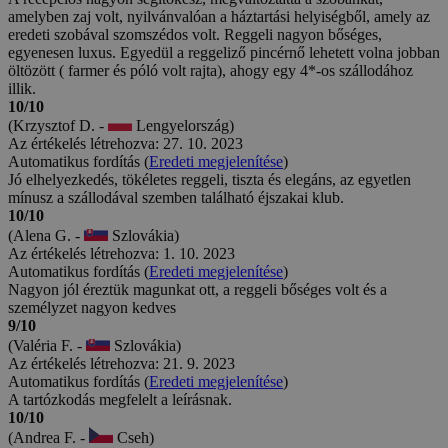
amelyben zaj volt, nyilvánvalóan a háztartási helyiségből, amely az
eredeti szobával szomszédos volt. Reggeli nagyon bőséges,
egyenesen luxus. Egyedül a reggeliző pincérnő lehetett volna jobban
öltözött ( farmer és póló volt rajta), ahogy egy 4*-os szállodához
illik.
10/10
(Krzysztof D. -
Lengyelország)
Az értékelés létrehozva: 27. 10. 2023
Automatikus fordítás (
Eredeti megjelenítése
)
Jó elhelyezkedés, tökéletes reggeli, tiszta és elegáns, az egyetlen
mínusz a szállodával szemben található éjszakai klub.
10/10
(Alena G. -
Szlovákia)
Az értékelés létrehozva: 1. 10. 2023
Automatikus fordítás (
Eredeti megjelenítése
)
Nagyon jól éreztük magunkat ott, a reggeli bőséges volt és a
személyzet nagyon kedves
9/10
(Valéria F. -
Szlovákia)
Az értékelés létrehozva: 21. 9. 2023
Automatikus fordítás (
Eredeti megjelenítése
)
A tartózkodás megfelelt a leírásnak.
10/10
(Andrea F. -
Cseh)