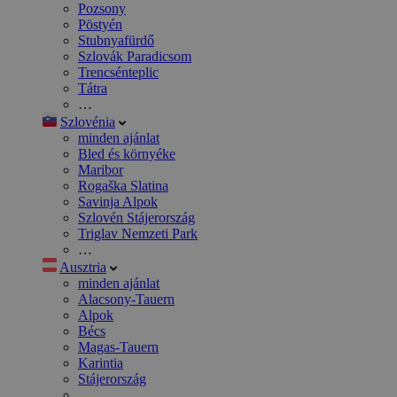
Pozsony
Pöstyén
Stubnyafürdő
Szlovák Paradicsom
Trencsénteplic
Tátra
…
Szlovénia
minden ajánlat
Bled és környéke
Maribor
Rogaška Slatina
Savinja Alpok
Szlovén Stájerország
Triglav Nemzeti Park
…
Ausztria
minden ajánlat
Alacsony-Tauern
Alpok
Bécs
Magas-Tauern
Karintia
Stájerország
…