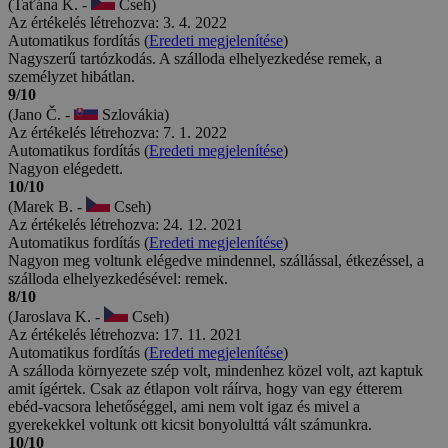
(Taťána K. -
Cseh)
Az értékelés létrehozva: 3. 4. 2022
Automatikus fordítás (
Eredeti megjelenítése
)
Nagyszerű tartózkodás. A szálloda elhelyezkedése remek, a
személyzet hibátlan.
9/10
(Jano Č. -
Szlovákia)
Az értékelés létrehozva: 7. 1. 2022
Automatikus fordítás (
Eredeti megjelenítése
)
Nagyon elégedett.
10/10
(Marek B. -
Cseh)
Az értékelés létrehozva: 24. 12. 2021
Automatikus fordítás (
Eredeti megjelenítése
)
Nagyon meg voltunk elégedve mindennel, szállással, étkezéssel, a
szálloda elhelyezkedésével: remek.
8/10
(Jaroslava K. -
Cseh)
Az értékelés létrehozva: 17. 11. 2021
Automatikus fordítás (
Eredeti megjelenítése
)
A szálloda környezete szép volt, mindenhez közel volt, azt kaptuk
amit ígértek. Csak az étlapon volt ráírva, hogy van egy étterem
ebéd-vacsora lehetőséggel, ami nem volt igaz és mivel a
gyerekekkel voltunk ott kicsit bonyolulttá vált számunkra.
10/10