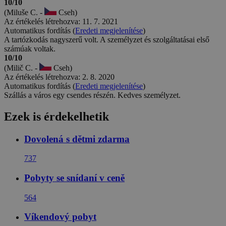
10/10
(Miluše C. -
Cseh)
Az értékelés létrehozva: 11. 7. 2021
Automatikus fordítás (
Eredeti megjelenítése
)
A tartózkodás nagyszerű volt. A személyzet és szolgáltatásai első
számúak voltak.
10/10
(Milič C. -
Cseh)
Az értékelés létrehozva: 2. 8. 2020
Automatikus fordítás (
Eredeti megjelenítése
)
Szállás a város egy csendes részén. Kedves személyzet.
Ezek is érdekelhetik
Dovolená s dětmi zdarma
737
Pobyty se snídaní v ceně
564
Víkendový pobyt