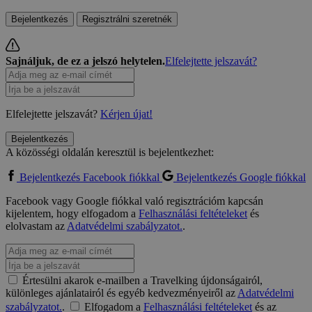
Bejelentkezés
Regisztrálni szeretnék
Sajnáljuk, de ez a jelszó helytelen.
Elfelejtette jelszavát?
Elfelejtette jelszavát?
Kérjen újat!
Bejelentkezés
A közösségi oldalán keresztül is bejelentkezhet:
Bejelentkezés Facebook fiókkal
Bejelentkezés Google fiókkal
Facebook vagy Google fiókkal való regisztrációm kapcsán
kijelentem, hogy elfogadom a
Felhasználási feltételeket
és
elolvastam az
Adatvédelmi szabályzatot.
.
Értesülni akarok e-mailben a Travelking újdonságairól,
különleges ajánlatairól és egyéb kedvezményeiről az
Adatvédelmi
szabályzatot.
.
Elfogadom a
Felhasználási feltételeket
és az