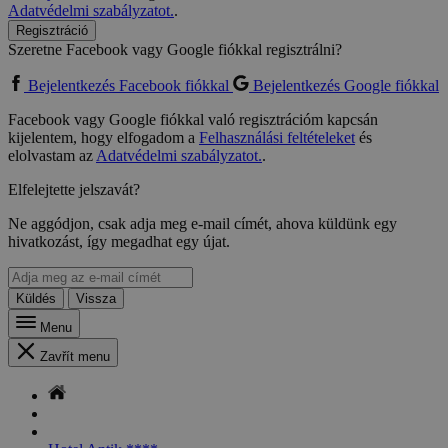
Adatvédelmi szabályzatot.
.
Regisztráció
Szeretne Facebook vagy Google fiókkal regisztrálni?
Bejelentkezés Facebook fiókkal
Bejelentkezés Google fiókkal
Facebook vagy Google fiókkal való regisztrációm kapcsán
kijelentem, hogy elfogadom a
Felhasználási feltételeket
és
elolvastam az
Adatvédelmi szabályzatot.
.
Elfelejtette jelszavát?
Ne aggódjon, csak adja meg e-mail címét, ahova küldünk egy
hivatkozást, így megadhat egy újat.
Küldés
Vissza
Menu
Zavřít menu