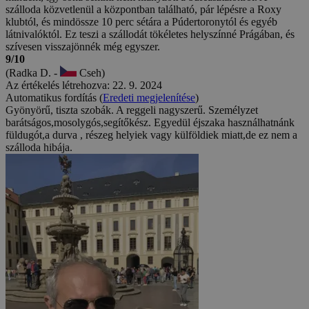
szálloda közvetlenül a központban található, pár lépésre a Roxy
klubtól, és mindössze 10 perc sétára a Púdertoronytól és egyéb
látnivalóktól. Ez teszi a szállodát tökéletes helyszínné Prágában, és
szívesen visszajönnék még egyszer.
9/10
(Radka D. -
Cseh)
Az értékelés létrehozva: 22. 9. 2024
Automatikus fordítás (
Eredeti megjelenítése
)
Gyönyörű, tiszta szobák. A reggeli nagyszerű. Személyzet
barátságos,mosolygós,segítőkész. Egyedül éjszaka használhatnánk
füldugót,a durva , részeg helyiek vagy külföldiek miatt,de ez nem a
szálloda hibája.