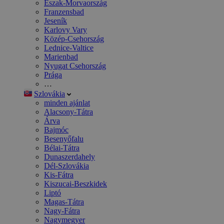
Észak-Morvaország
Franzensbad
Jeseník
Karlovy Vary
Közép-Csehország
Lednice-Valtice
Marienbad
Nyugat Csehország
Prága
…
Szlovákia
minden ajánlat
Alacsony-Tátra
Árva
Bajmóc
Besenyőfalu
Bélai-Tátra
Dunaszerdahely
Dél-Szlovákia
Kis-Fátra
Kiszucai-Beszkidek
Liptó
Magas-Tátra
Nagy-Fátra
Nagymegyer