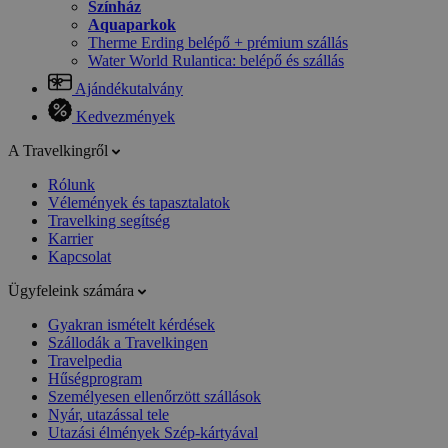
Színház
Aquaparkok
Therme Erding belépő + prémium szállás
Water World Rulantica: belépő és szállás
Ajándékutalvány
Kedvezmények
A Travelkingről
Rólunk
Vélemények és tapasztalatok
Travelking segítség
Karrier
Kapcsolat
Ügyfeleink számára
Gyakran ismételt kérdések
Szállodák a Travelkingen
Travelpedia
Hűségprogram
Személyesen ellenőrzött szállások
Nyár, utazással tele
Utazási élmények Szép-kártyával