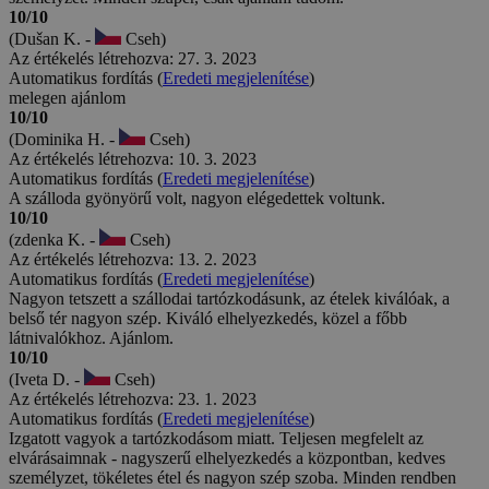
10/10
(Dušan K. -
Cseh)
Az értékelés létrehozva: 27. 3. 2023
Automatikus fordítás (
Eredeti megjelenítése
)
melegen ajánlom
10/10
(Dominika H. -
Cseh)
Az értékelés létrehozva: 10. 3. 2023
Automatikus fordítás (
Eredeti megjelenítése
)
A szálloda gyönyörű volt, nagyon elégedettek voltunk.
10/10
(zdenka K. -
Cseh)
Az értékelés létrehozva: 13. 2. 2023
Automatikus fordítás (
Eredeti megjelenítése
)
Nagyon tetszett a szállodai tartózkodásunk, az ételek kiválóak, a
belső tér nagyon szép. Kiváló elhelyezkedés, közel a főbb
látnivalókhoz. Ajánlom.
10/10
(Iveta D. -
Cseh)
Az értékelés létrehozva: 23. 1. 2023
Automatikus fordítás (
Eredeti megjelenítése
)
Izgatott vagyok a tartózkodásom miatt. Teljesen megfelelt az
elvárásaimnak - nagyszerű elhelyezkedés a központban, kedves
személyzet, tökéletes étel és nagyon szép szoba. Minden rendben