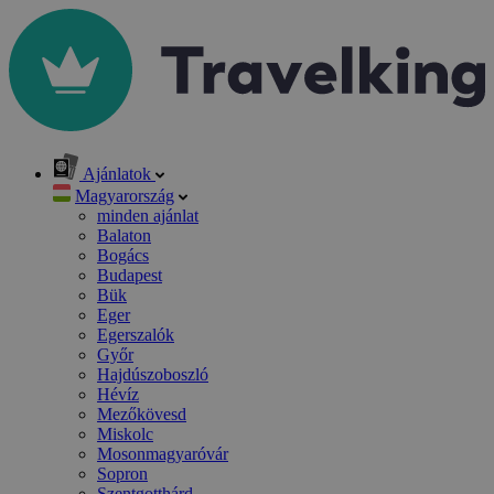
Ajánlatok
Magyarország
minden ajánlat
Balaton
Bogács
Budapest
Bük
Eger
Egerszalók
Győr
Hajdúszoboszló
Hévíz
Mezőkövesd
Miskolc
Mosonmagyaróvár
Sopron
Szentgotthárd