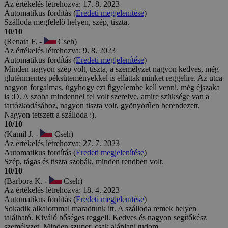
Az értékelés létrehozva: 17. 8. 2023
Automatikus fordítás (
Eredeti megjelenítése
)
Szálloda megfelelő helyen, szép, tiszta.
10/10
(Renata F. -
Cseh)
Az értékelés létrehozva: 9. 8. 2023
Automatikus fordítás (
Eredeti megjelenítése
)
Minden nagyon szép volt, tiszta, a személyzet nagyon kedves, még
gluténmentes péksüteményekkel is elláttak minket reggelire. Az utca
nagyon forgalmas, úgyhogy ezt figyelembe kell venni, még éjszaka
is :D. A szoba mindennel fel volt szerelve, amire szüksége van a
tartózkodásához, nagyon tiszta volt, gyönyörűen berendezett.
Nagyon tetszett a szálloda :).
10/10
(Kamil J. -
Cseh)
Az értékelés létrehozva: 27. 7. 2023
Automatikus fordítás (
Eredeti megjelenítése
)
Szép, tágas és tiszta szobák, minden rendben volt.
10/10
(Barbora K. -
Cseh)
Az értékelés létrehozva: 18. 4. 2023
Automatikus fordítás (
Eredeti megjelenítése
)
Sokadik alkalommal maradtunk itt. A szálloda remek helyen
található. Kiváló bőséges reggeli. Kedves és nagyon segítőkész
személyzet. Minden szuper, csak ajánlani tudom.