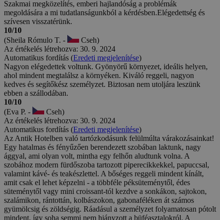
Szakmai megközelítés, emberi hajlandóság a problémák
megoldására a mi tudatlanságunkból a kérdésben.Elégedettség és
szívesen visszatérünk.
10/10
(Sheila Rómulo T. -
Cseh)
Az értékelés létrehozva: 30. 9. 2024
Automatikus fordítás (
Eredeti megjelenítése
)
Nagyon elégedettek voltunk. Gyönyörű környezet, ideális helyen,
ahol mindent megtalálsz a környéken. Kiváló reggeli, nagyon
kedves és segítőkész személyzet. Biztosan nem utoljára leszünk
ebben a szállodában.
10/10
(Eva P. -
Cseh)
Az értékelés létrehozva: 30. 9. 2024
Automatikus fordítás (
Eredeti megjelenítése
)
Az Antik Hotelben való tartózkodásunk felülmúlta várakozásainkat!
Egy hatalmas és fényűzően berendezett szobában laktunk, nagy
ággyal, ami olyan volt, mintha egy felhőn aludtunk volna. A
szobához modern fürdőszoba tartozott piperecikkekkel, papuccsal,
valamint kávé- és teakészlettel. A bőséges reggeli mindent kínált,
amit csak el lehet képzelni - a többféle péksüteménytől, édes
süteménytől vagy mini croissant-tól kezdve a sonkákon, sajtokon,
szalámikon, rántottán, kolbászokon, gabonaféléken át számos
gyümölcsig és zöldségig. Ráadásul a személyzet folyamatosan pótolt
mindent, így soha semmi nem hiányzott a büféasztalokról. A