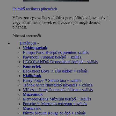
Feltöltő wellness pihenések
Válasszon egy wellness-üdülést pezsgőfürdővel, szaunával
vagy termálmedencével, és élvezze a jól megérdemelt
pihenést.
Pihenni szeretnék
Élmények
Vidámparkok
Europa-Park: Belépő és prémium szállás
Playmobil Funpark belépő + szállás
LEGOLAND® Deutschland belépő + szállás
Koncertek
Backstreet Boys in Düsseldorf + szállás
Kiállítások
Harry Potter™ Stúdió túra + szállás
Trónok harca filmstúdió látogatás + szállás
VIP est a Harry Potter stúdiókban + szállás
Múzeumok
Mercedes-Benz Múzeum belépő + szállás
Porsche és Mercedes múzeum + szállás
Musicalek
Párizsi Moulin Rouge belépő + szállás