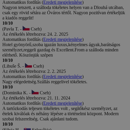
Automatikus fordítás (
Eredeti megjelenítése
)
Nagyon tetszett, a szálloda tökéletes helyen van a Dlouhá utcában,
csak egy rövid sétára az Óváros tértől. Nagyon pozitívan értékeljük
a kiadós reggelit!
10/10
(Pavla T. -
Cseh)
Az értékelés létrehozva: 24. 2. 2025
Automatikus fordítás (
Eredeti megjelenítése
)
Hotel gyönyörű,szoba igazán luxus,kényelmes ágyak,barátságos
személyzet,reggeli gazdag és Excellent.From a szálloda minden
elérhető. Köszönjük szépen
10/10
(Libuše Š. -
Cseh)
Az értékelés létrehozva: 2. 2. 2025
Automatikus fordítás (
Eredeti megjelenítése
)
Nagy elégedettség.Szállás reggelivel tökéletes.
10/10
(Dominika K. -
Cseh)
Az értékelés létrehozva: 21. 11. 2024
Automatikus fordítás (
Eredeti megjelenítése
)
A tartózkodás teljesen tökéletes volt , segítőkész személyzet, az
ételek kiválóak és néhány lépésre a történelmi központ. Modern
szobai felszereltség. Csak ajánlani tudom.
10/10
(Silvia H. -
Szlovákia)