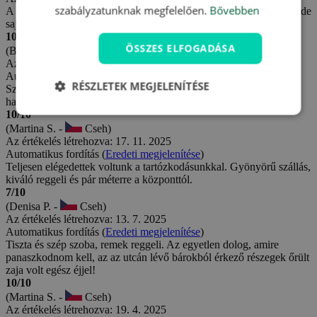
szabályzatunknak megfelelően.
Bővebben
A leírásnak és a képeknek megfelelő szoba. Reggeli bőséges volt, de
sajnos az ételérzékenységgel nem nagyon tudtak mit kezdeni.
10/10
ÖSSZES ELFOGADÁSA
(Brigita K. -
Cseh)
Az értékelés létrehozva: 19. 12. 2025
Automatikus fordítás (
Eredeti megjelenítése
)
RÉSZLETEK MEGJELENÍTÉSE
Személyzet nagyon barátságos, segítőkész, előzékeny, szép és
hangulatos szálloda, reggeli nagyon finom.
10/10
(Martina S. -
Cseh)
Az értékelés létrehozva: 17. 11. 2025
Automatikus fordítás (
Eredeti megjelenítése
)
Teljesen elégedettek voltunk a tartózkodásunkkal. Gyönyörű szállás,
kiváló reggeli és pár méterre a központtól.
7/10
(Denisa P. -
Cseh)
Az értékelés létrehozva: 13. 7. 2025
Automatikus fordítás (
Eredeti megjelenítése
)
Tiszta és szép szoba, remek reggeli. Az egyetlen dolog, amire
panaszkodnom kell, az az utcán lévő bárokból érkező részegek őrült
zaja volt egész éjjel!
10/10
(Martina S. -
Cseh)
Az értékelés létrehozva: 19. 4. 2025