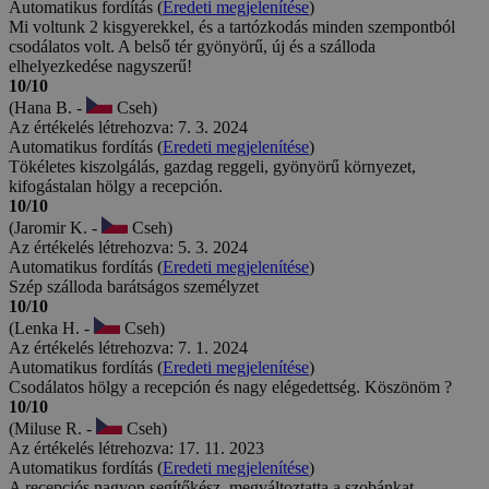
Automatikus fordítás (
Eredeti megjelenítése
)
Mi voltunk 2 kisgyerekkel, és a tartózkodás minden szempontból
csodálatos volt. A belső tér gyönyörű, új és a szálloda
elhelyezkedése nagyszerű!
10/10
(Hana B. -
Cseh)
Az értékelés létrehozva: 7. 3. 2024
Automatikus fordítás (
Eredeti megjelenítése
)
Tökéletes kiszolgálás, gazdag reggeli, gyönyörű környezet,
kifogástalan hölgy a recepción.
10/10
(Jaromir K. -
Cseh)
Az értékelés létrehozva: 5. 3. 2024
Automatikus fordítás (
Eredeti megjelenítése
)
Szép szálloda barátságos személyzet
10/10
(Lenka H. -
Cseh)
Az értékelés létrehozva: 7. 1. 2024
Automatikus fordítás (
Eredeti megjelenítése
)
Csodálatos hölgy a recepción és nagy elégedettség. Köszönöm ?
10/10
(Miluse R. -
Cseh)
Az értékelés létrehozva: 17. 11. 2023
Automatikus fordítás (
Eredeti megjelenítése
)
A recepciós nagyon segítőkész, megváltoztatta a szobánkat,