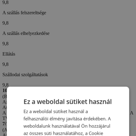
9,8
A szállás felszereltsége
9,8
A szállás elhelyezkedése
9,8
Ellátás
9,8
Szállodai szolgáltatások
9,8
10/10
(Boris Š. -
Szlovákia)
Ez a weboldal sütiket használ
Az értékelés létrehozva: 14. 6. 2026
Automatikus fordítás (
Eredeti megjelenítése
)
Ez a weboldal sütiket használ a
A tartózkodás kiváló volt, a szállás a város központjában található. A
felhasználói élmény javítása érdekében. A
TV-jel gyengébb volt.
7/10
weboldalunk használatával Ön hozzájárul
(Anna F. -
Magyarország)
az összes süti használatához, a Cookie
Az értékelés létrehozva: 2. 5. 2026