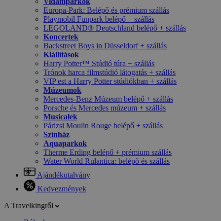
Vidámparkok
Europa-Park: Belépő és prémium szállás
Playmobil Funpark belépő + szállás
LEGOLAND® Deutschland belépő + szállás
Koncertek
Backstreet Boys in Düsseldorf + szállás
Kiállítások
Harry Potter™ Stúdió túra + szállás
Trónok harca filmstúdió látogatás + szállás
VIP est a Harry Potter stúdiókban + szállás
Múzeumok
Mercedes-Benz Múzeum belépő + szállás
Porsche és Mercedes múzeum + szállás
Musicalek
Párizsi Moulin Rouge belépő + szállás
Színház
Aquaparkok
Therme Erding belépő + prémium szállás
Water World Rulantica: belépő és szállás
Ajándékutalvány
Kedvezmények
A Travelkingről