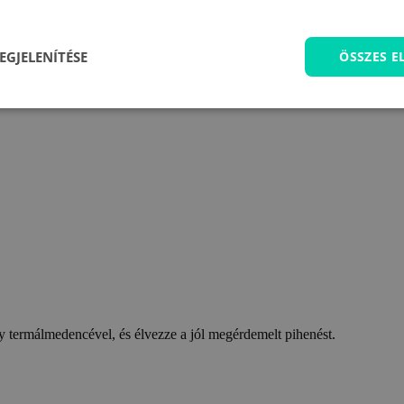
EGJELENÍTÉSE
ÖSSZES 
 termálmedencével, és élvezze a jól megérdemelt pihenést.