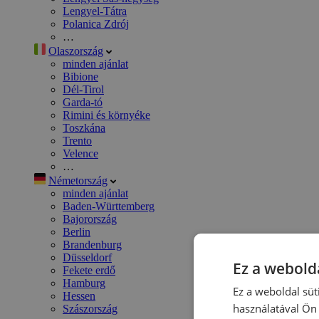
Lengyel-Tátra
Polanica Zdrój
…
Olaszország
minden ajánlat
Bibione
Dél-Tirol
Garda-tó
Rimini és környéke
Toszkána
Trento
Velence
…
Németország
minden ajánlat
Baden-Württemberg
Bajorország
Berlin
Brandenburg
Düsseldorf
Ez a webolda
Fekete erdő
Hamburg
Ez a weboldal süt
Hessen
használatával Ön 
Szászország