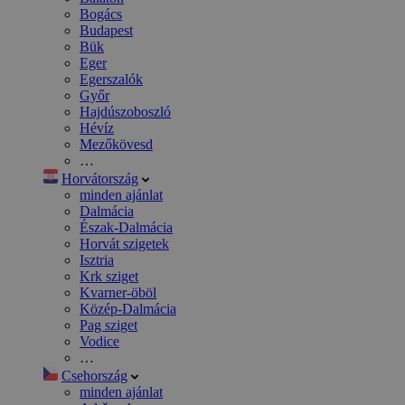
Bogács
Budapest
Bük
Eger
Egerszalók
Győr
Hajdúszoboszló
Hévíz
Mezőkövesd
…
Horvátország
minden ajánlat
Dalmácia
Észak-Dalmácia
Horvát szigetek
Isztria
Krk sziget
Kvarner-öböl
Közép-Dalmácia
Pag sziget
Vodice
…
Csehország
minden ajánlat