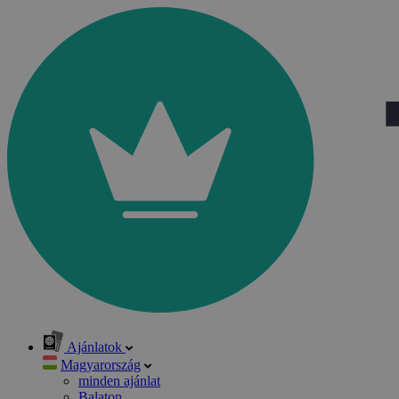
Ajánlatok
Magyarország
minden ajánlat
Balaton