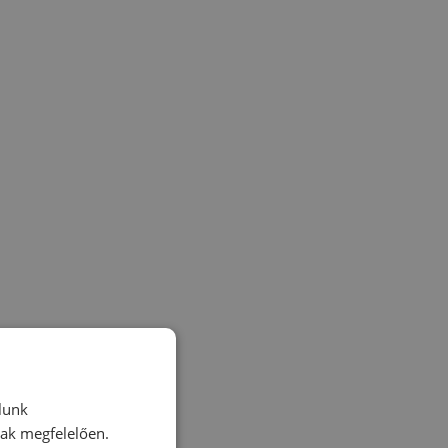
lunk
nak megfelelően.