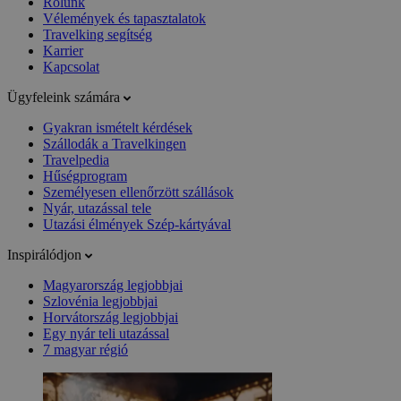
Rólunk
Vélemények és tapasztalatok
Travelking segítség
Karrier
Kapcsolat
Ügyfeleink számára
Gyakran ismételt kérdések
Szállodák a Travelkingen
Travelpedia
Hűségprogram
Személyesen ellenőrzött szállások
Nyár, utazással tele
Utazási élmények Szép-kártyával
Inspirálódjon
Magyarország legjobbjai
Szlovénia legjobbjai
Horvátország legjobbjai
Egy nyár teli utazással
7 magyar régió