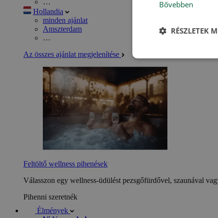
…
Bővebben
Hollandia
minden ajánlat
Amszterdam
RÉSZLETEK M
…
Az összes ajánlat megjelenítése
Feltöltő wellness pihenések
Válasszon egy wellness-üdülést pezsgőfürdővel, szaunával vagy
Pihenni szeretnék
Élmények