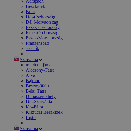
Adršpach
Beszkidek
Brno
Dél-Csehország
Dél-Morvaország
Észak-Csehország
Kelet-Csehország
Észak-Morvaország
Franzensbad
Jeseník
…
Szlovákia
minden ajánlat
Alacsony-Tátra
Árva
Bajmóc
Besenyőfalu
Bélai-Tátra
Dunaszerdahely
Dél-Szlovákia
Kis-Fátra
Kiszucai-Beszkidek
Liptó
…
Szlovénia