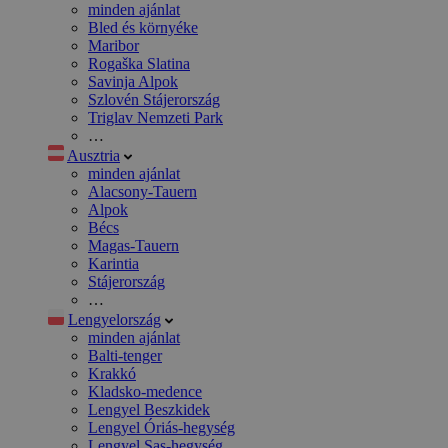
minden ajánlat
Bled és környéke
Maribor
Rogaška Slatina
Savinja Alpok
Szlovén Stájerország
Triglav Nemzeti Park
…
Ausztria
minden ajánlat
Alacsony-Tauern
Alpok
Bécs
Magas-Tauern
Karintia
Stájerország
…
Lengyelország
minden ajánlat
Balti-tenger
Krakkó
Kladsko-medence
Lengyel Beszkidek
Lengyel Óriás-hegység
Lengyel Sas-hegység