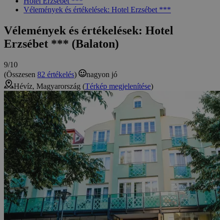
Hotel Erzsébet ***
Vélemények és értékelések: Hotel Erzsébet ***
Vélemények és értékelések: Hotel
Erzsébet *** (Balaton)
9/10
(Összesen
82 értékelés
)
nagyon jó
Hévíz, Magyarország (
Térkép megjelenítése
)