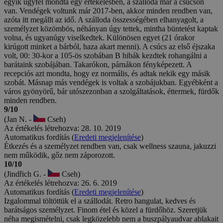
egyik ügyfél mondta egy értékelésben, a szálloda már a csúcson
van. Vendégek voltunk már 2017-ben, akkor minden rendben van,
azóta itt megállt az idő. A szálloda összességében elhanyagolt, a
személyzet közömbös, néhányan úgy tettek, mintha büntetést kaptak
volna, és ugyanúgy viselkedtek. Különösen egyet (21 órakor
kirúgott minket a bárból, haza akart menni). A csúcs az első éjszaka
volt, 00: 30-kor a 105-ös szobában B hibák kezdtek rohangálni a
barátaink szobájában. Takarókon, párnákon fényképezett. A
recepciós azt mondta, hogy ez normális, és adtak nekik egy másik
szobát. Másnap más vendégek is voltak a szobájukban. Egyébként a
város gyönyörű, bár utószezonban a szolgáltatások, éttermek, fürdők
minden rendben.
9/10
(Jan N. -
Cseh)
Az értékelés létrehozva: 28. 10. 2019
Automatikus fordítás (
Eredeti megjelenítése
)
Étkezés és a személyzet rendben van, csak wellness szauna, jakuzzi
nem működik, gőz nem záporozott.
10/10
(Jindřich G. -
Cseh)
Az értékelés létrehozva: 26. 6. 2019
Automatikus fordítás (
Eredeti megjelenítése
)
Izgalommal töltöttük el a szállodát. Retro hangulat, kedves és
barátságos személyzet. Finom étel és közel a fürdőhöz. Szeretjük
néha megismételni, csak legközelebb nem a buszpályaudvar ablakait