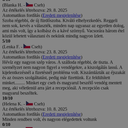
(Blanka H. -
Cseh)
Az értékelés létrehozva: 29. 8. 2025
Automatikus fordítás (
Eredeti megjelenítése
)
Szoba régebbi, de új fürdőszoba. Kiváló elhelyezkedés. Reggeli
nem sok, kevés a választék, minden nap ugyanaz az egyetlen dolog,
ami más volt, így a kolbász és a kávé szörnyű. Vacsorára három étel
közül lehetett választani és nekünk mindig nagyon ízlett.
5/10
(Lenka F. -
Cseh)
Az értékelés létrehozva: 23. 8. 2025
Automatikus fordítás (
Eredeti megjelenítése
)
Hévíz egy nagyon szép város. A szálloda régebbi, de tiszta. A
személyzet nem nagyon figyel a vendégekre, a kiszolgálás lassú. A
kijelentkezésnél a fizetésnél probléma volt. Kiszámlázták az éjszakát
és az összes szolgáltatást, pedig már fizettünk. Ez feldühített
minket......... Minket egy cseh és magyarul beszélő vendég mentett
meg, aki véletlenül arra járt a recepciónál. A recepción csak
magyarul beszéltek.
10/10
(Helena K. -
Cseh)
Az értékelés létrehozva: 10. 8. 2025
Automatikus fordítás (
Eredeti megjelenítése
)
Minden rendben volt, és nagyon elégedettek voltunk
0/10