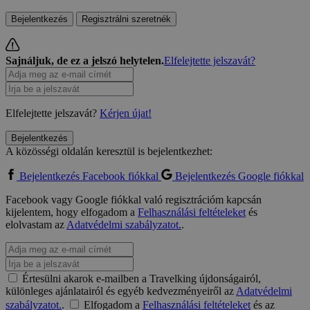
Bejelentkezés
Regisztrálni szeretnék
Sajnáljuk, de ez a jelszó helytelen.
Elfelejtette jelszavát?
Elfelejtette jelszavát?
Kérjen újat!
Bejelentkezés
A közösségi oldalán keresztül is bejelentkezhet:
Bejelentkezés Facebook fiókkal
Bejelentkezés Google fiókkal
Facebook vagy Google fiókkal való regisztrációm kapcsán
kijelentem, hogy elfogadom a
Felhasználási feltételeket
és
elolvastam az
Adatvédelmi szabályzatot.
.
Értesülni akarok e-mailben a Travelking újdonságairól,
különleges ajánlatairól és egyéb kedvezményeiről az
Adatvédelmi
szabályzatot.
.
Elfogadom a
Felhasználási feltételeket
és az