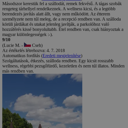
Másodszor kerestük fel a szállodát, remek fekvésű. A tágas szobák
rengeteg tárhellyel rendelkeznek. A wellness kicsi, és a legtöbb
berendezés javítás alatt állt, vagy nem működött. Az étterem
személyzete nem túl meleg, de a recepció rendben van. A szálloda
körüli járdákat és utakat jelenleg javítják, a parkolóhoz való
hozzáférés kissé bonyolultabb. Étel rendben van, csak hiányoztak a
magyar különlegességek :-).
9/10
(Lucie M. -
Cseh)
Az értékelés létrehozva: 4. 7. 2018
Automatikus fordítás (
Eredeti megjelenítése
)
Szolgáltatások, étkezés, szálloda rendben. Egy kicsit rosszabb
wellness, régebbi pezsgőfürdő, kezeletlen és nem túl illatos. Minden
más rendben van.