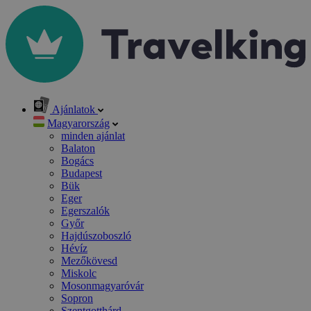
Ajánlatok
Magyarország
minden ajánlat
Balaton
Bogács
Budapest
Bük
Eger
Egerszalók
Győr
Hajdúszoboszló
Hévíz
Mezőkövesd
Miskolc
Mosonmagyaróvár
Sopron
Szentgotthárd