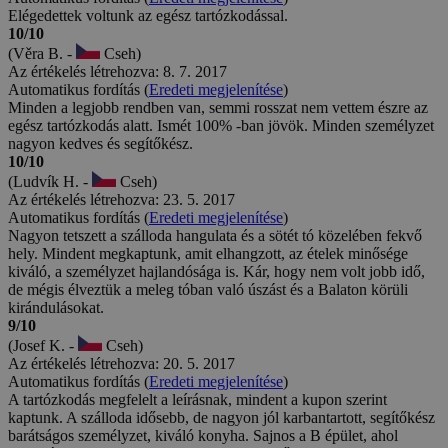
Elégedettek voltunk az egész tartózkodással.
10/10
(Věra B. -
Cseh)
Az értékelés létrehozva: 8. 7. 2017
Automatikus fordítás (
Eredeti megjelenítése
)
Minden a legjobb rendben van, semmi rosszat nem vettem észre az
egész tartózkodás alatt. Ismét 100% -ban jövök. Minden személyzet
nagyon kedves és segítőkész.
10/10
(Ludvík H. -
Cseh)
Az értékelés létrehozva: 23. 5. 2017
Automatikus fordítás (
Eredeti megjelenítése
)
Nagyon tetszett a szálloda hangulata és a sötét tó közelében fekvő
hely. Mindent megkaptunk, amit elhangzott, az ételek minősége
kiváló, a személyzet hajlandósága is. Kár, hogy nem volt jobb idő,
de mégis élveztük a meleg tóban való úszást és a Balaton körüli
kirándulásokat.
9/10
(Josef K. -
Cseh)
Az értékelés létrehozva: 20. 5. 2017
Automatikus fordítás (
Eredeti megjelenítése
)
A tartózkodás megfelelt a leírásnak, mindent a kupon szerint
kaptunk. A szálloda idősebb, de nagyon jól karbantartott, segítőkész
barátságos személyzet, kiváló konyha. Sajnos a B épület, ahol