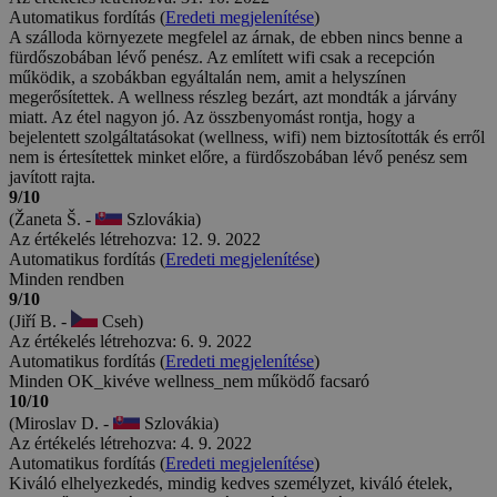
Automatikus fordítás (
Eredeti megjelenítése
)
A szálloda környezete megfelel az árnak, de ebben nincs benne a
fürdőszobában lévő penész. Az említett wifi csak a recepción
működik, a szobákban egyáltalán nem, amit a helyszínen
megerősítettek. A wellness részleg bezárt, azt mondták a járvány
miatt. Az étel nagyon jó. Az összbenyomást rontja, hogy a
bejelentett szolgáltatásokat (wellness, wifi) nem biztosították és erről
nem is értesítettek minket előre, a fürdőszobában lévő penész sem
javított rajta.
9/10
(Žaneta Š. -
Szlovákia)
Az értékelés létrehozva: 12. 9. 2022
Automatikus fordítás (
Eredeti megjelenítése
)
Minden rendben
9/10
(Jiří B. -
Cseh)
Az értékelés létrehozva: 6. 9. 2022
Automatikus fordítás (
Eredeti megjelenítése
)
Minden OK_kivéve wellness_nem működő facsaró
10/10
(Miroslav D. -
Szlovákia)
Az értékelés létrehozva: 4. 9. 2022
Automatikus fordítás (
Eredeti megjelenítése
)
Kiváló elhelyezkedés, mindig kedves személyzet, kiváló ételek,