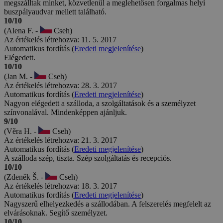
megszálltak minket, közvetlenül a meglehetősen forgalmas helyi
buszpályaudvar mellett található.
10/10
(Alena F. -
Cseh)
Az értékelés létrehozva: 11. 5. 2017
Automatikus fordítás (
Eredeti megjelenítése
)
Elégedett.
10/10
(Jan M. -
Cseh)
Az értékelés létrehozva: 28. 3. 2017
Automatikus fordítás (
Eredeti megjelenítése
)
Nagyon elégedett a szálloda, a szolgáltatások és a személyzet
színvonalával. Mindenképpen ajánljuk.
9/10
(Věra H. -
Cseh)
Az értékelés létrehozva: 21. 3. 2017
Automatikus fordítás (
Eredeti megjelenítése
)
A szálloda szép, tiszta. Szép szolgáltatás és recepciós.
10/10
(Zdeněk Š. -
Cseh)
Az értékelés létrehozva: 18. 3. 2017
Automatikus fordítás (
Eredeti megjelenítése
)
Nagyszerű elhelyezkedés a szállodában. A felszerelés megfelelt az
elvárásoknak. Segítő személyzet.
10/10