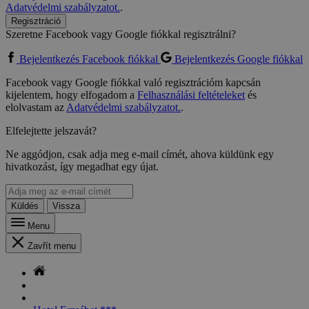
Adatvédelmi szabályzatot.
.
Regisztráció
Szeretne Facebook vagy Google fiókkal regisztrálni?
Bejelentkezés Facebook fiókkal
Bejelentkezés Google fiókkal
Facebook vagy Google fiókkal való regisztrációm kapcsán
kijelentem, hogy elfogadom a
Felhasználási feltételeket
és
elolvastam az
Adatvédelmi szabályzatot.
.
Elfelejtette jelszavát?
Ne aggódjon, csak adja meg e-mail címét, ahova küldünk egy
hivatkozást, így megadhat egy újat.
Küldés
Vissza
Menu
Zavřít menu