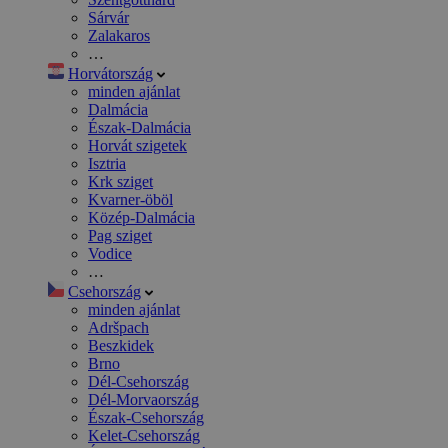
Sárvár
Zalakaros
…
Horvátország
minden ajánlat
Dalmácia
Észak-Dalmácia
Horvát szigetek
Isztria
Krk sziget
Kvarner-öböl
Közép-Dalmácia
Pag sziget
Vodice
…
Csehország
minden ajánlat
Adršpach
Beszkidek
Brno
Dél-Csehország
Dél-Morvaország
Észak-Csehország
Kelet-Csehország