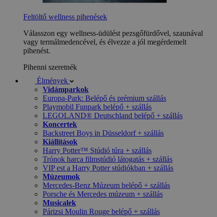
Feltöltő wellness pihenések
Válasszon egy wellness-üdülést pezsgőfürdővel, szaunával
vagy termálmedencével, és élvezze a jól megérdemelt
pihenést.
Pihenni szeretnék
Élmények
Vidámparkok
Europa-Park: Belépő és prémium szállás
Playmobil Funpark belépő + szállás
LEGOLAND® Deutschland belépő + szállás
Koncertek
Backstreet Boys in Düsseldorf + szállás
Kiállítások
Harry Potter™ Stúdió túra + szállás
Trónok harca filmstúdió látogatás + szállás
VIP est a Harry Potter stúdiókban + szállás
Múzeumok
Mercedes-Benz Múzeum belépő + szállás
Porsche és Mercedes múzeum + szállás
Musicalek
Párizsi Moulin Rouge belépő + szállás