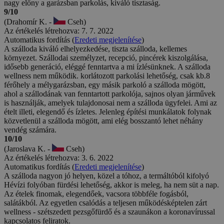
nagy előny a garázsban parkolás, kiváló tisztaság.
9/10
(Drahomír K. -
Cseh)
Az értékelés létrehozva: 7. 7. 2022
Automatikus fordítás (
Eredeti megjelenítése
)
A szálloda kiváló elhelyezkedése, tiszta szálloda, kellemes
környezet. Szállodai személyzet, recepció, pincérek kiszolgálása,
idősebb generáció, eléggé fenntartva a mi ízlésünknek. A szálloda
wellness nem működik. korlátozott parkolási lehetőség, csak kb.8
férőhely a mélygarázsban, egy másik parkoló a szálloda mögött,
ahol a szállodának van fenntartott parkolója, sajnos olyan járművek
is használják, amelyek tulajdonosai nem a szálloda ügyfelei. Ami az
ételt illeti, elegendő és ízletes. Jelenleg építési munkálatok folynak
közvetlenül a szálloda mögött, ami elég bosszantó lehet néhány
vendég számára.
10/10
(Jaroslava K. -
Cseh)
Az értékelés létrehozva: 3. 6. 2022
Automatikus fordítás (
Eredeti megjelenítése
)
A szálloda nagyon jó helyen, közel a tóhoz, a termáltóból kifolyó
Hévízi folyóban fürdési lehetőség, akkor is meleg, ha nem süt a nap.
Az ételek finomak, elegendőek, vacsora többféle fogásból,
salátákból. Az egyetlen csalódás a teljesen működésképtelen zárt
wellness - szétszedett pezsgőfürdő és a szaunákon a koronavírussal
kapcsolatos feliratok.