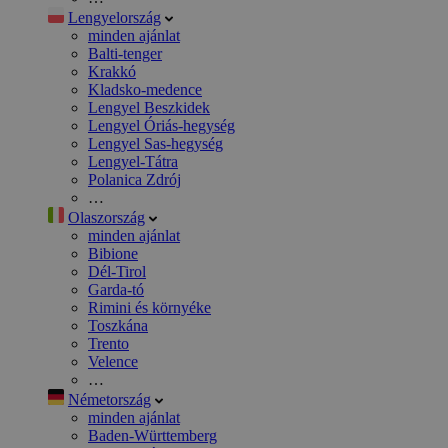
Lengyelország
minden ajánlat
Balti-tenger
Krakkó
Kladsko-medence
Lengyel Beszkidek
Lengyel Óriás-hegység
Lengyel Sas-hegység
Lengyel-Tátra
Polanica Zdrój
…
Olaszország
minden ajánlat
Bibione
Dél-Tirol
Garda-tó
Rimini és környéke
Toszkána
Trento
Velence
…
Németország
minden ajánlat
Baden-Württemberg