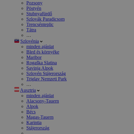
Pozsony
Pöstyén
Stubnyafürdő
Szlovák Paradicsom
Trencsénteplic
Tátra
…
Szlovénia
minden ajánlat
Bled és környéke
Maribor
Rogaška Slatina
Savinja Alpok
Szlovén Stájerország
Triglav Nemzeti Park
…
Ausztria
minden ajánlat
Alacsony-Tauern
Alpok
Bécs
Magas-Tauern
Karintia
Stájerország
…