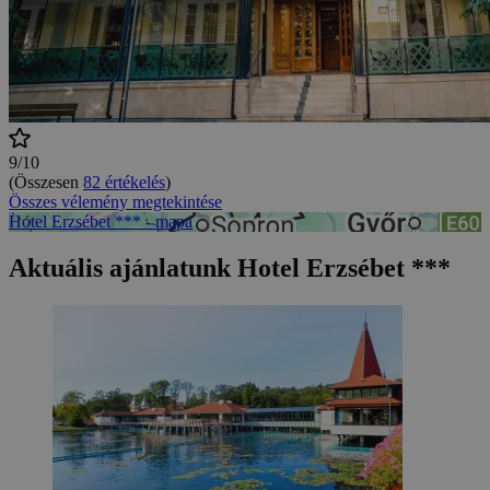
9/10
(Összesen
82 értékelés
)
Összes vélemény megtekintése
Hotel Erzsébet *** - mapa
Aktuális ajánlatunk Hotel Erzsébet ***