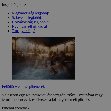
Inspirálódjon
Magyarország legjobbjai
Szlovénia legjobbjai
Horvátország legjobbjai
Egy nyár teli utazással
7 magyar régió
Feltöltő wellness pihenések
Válasszon egy wellness-üdülést pezsgőfürdővel, szaunával vagy
termálmedencével, és élvezze a jól megérdemelt pihenést.
Pihenni szeretnék