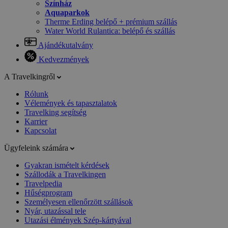
Színház
Aquaparkok
Therme Erding belépő + prémium szállás
Water World Rulantica: belépő és szállás
Ajándékutalvány
Kedvezmények
A Travelkingről
Rólunk
Vélemények és tapasztalatok
Travelking segítség
Karrier
Kapcsolat
Ügyfeleink számára
Gyakran ismételt kérdések
Szállodák a Travelkingen
Travelpedia
Hűségprogram
Személyesen ellenőrzött szállások
Nyár, utazással tele
Utazási élmények Szép-kártyával