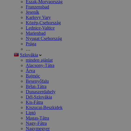
Észak-Morvaország
Franzensbad
Jeseník
Karlovy Vary
Közép-Csehország
Lednice-Valtice
Marienbad
Nyugat Csehország
Prága
…
Szlovákia
minden ajánlat
Alacsony-Tátra
Árva
Bajmóc
Besenyőfalu
Bélai-Tátra
Dunaszerdahely
Dél-Szlovákia
Kis-Fátra
Kiszucai-Beszkidek
Liptó
Magas-Tátra
Nagy-Fátra
Nagymegyer