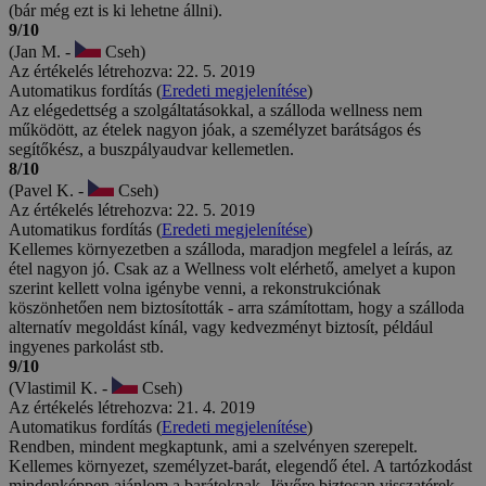
(bár még ezt is ki lehetne állni).
9/10
(Jan M. -
Cseh)
Az értékelés létrehozva: 22. 5. 2019
Automatikus fordítás (
Eredeti megjelenítése
)
Az elégedettség a szolgáltatásokkal, a szálloda wellness nem
működött, az ételek nagyon jóak, a személyzet barátságos és
segítőkész, a buszpályaudvar kellemetlen.
8/10
(Pavel K. -
Cseh)
Az értékelés létrehozva: 22. 5. 2019
Automatikus fordítás (
Eredeti megjelenítése
)
Kellemes környezetben a szálloda, maradjon megfelel a leírás, az
étel nagyon jó. Csak az a Wellness volt elérhető, amelyet a kupon
szerint kellett volna igénybe venni, a rekonstrukciónak
köszönhetően nem biztosították - arra számítottam, hogy a szálloda
alternatív megoldást kínál, vagy kedvezményt biztosít, például
ingyenes parkolást stb.
9/10
(Vlastimil K. -
Cseh)
Az értékelés létrehozva: 21. 4. 2019
Automatikus fordítás (
Eredeti megjelenítése
)
Rendben, mindent megkaptunk, ami a szelvényen szerepelt.
Kellemes környezet, személyzet-barát, elegendő étel. A tartózkodást
mindenképpen ajánlom a barátoknak. Jövőre biztosan visszatérek.