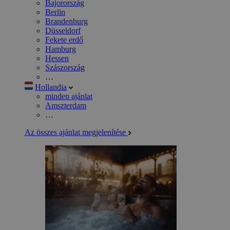
Bajorország
Berlin
Brandenburg
Düsseldorf
Fekete erdő
Hamburg
Hessen
Szászország
…
Hollandia
minden ajánlat
Amszterdam
…
Az összes ajánlat megjelenítése