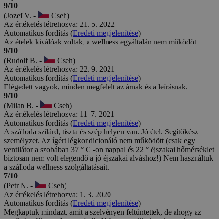
9/10
(Jozef V. -
Cseh)
Az értékelés létrehozva: 21. 5. 2022
Automatikus fordítás (
Eredeti megjelenítése
)
Az ételek kiválóak voltak, a wellness egyáltalán nem működött
9/10
(Rudolf B. -
Cseh)
Az értékelés létrehozva: 22. 9. 2021
Automatikus fordítás (
Eredeti megjelenítése
)
Elégedett vagyok, minden megfelelt az árnak és a leírásnak.
9/10
(Milan B. -
Cseh)
Az értékelés létrehozva: 11. 7. 2021
Automatikus fordítás (
Eredeti megjelenítése
)
A szálloda szilárd, tiszta és szép helyen van. Jó étel. Segítőkész
személyzet. Az ígért légkondicionáló nem működött (csak egy
ventilátor a szobában 37 ° C -on nappal és 22 ° éjszakai hőmérséklet
biztosan nem volt elegendő a jó éjszakai alváshoz!) Nem használtuk
a szálloda wellness szolgáltatásait.
7/10
(Petr N. -
Cseh)
Az értékelés létrehozva: 1. 3. 2020
Automatikus fordítás (
Eredeti megjelenítése
)
Megkaptuk mindazt, amit a szelvényen feltüntettek, de ahogy az