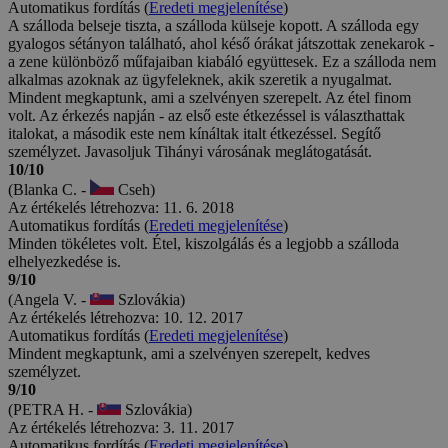
Automatikus fordítás (
Eredeti megjelenítése
)
A szálloda belseje tiszta, a szálloda külseje kopott. A szálloda egy
gyalogos sétányon található, ahol késő órákat játszottak zenekarok -
a zene különböző műfajaiban kiabáló együttesek. Ez a szálloda nem
alkalmas azoknak az ügyfeleknek, akik szeretik a nyugalmat.
Mindent megkaptunk, ami a szelvényen szerepelt. Az étel finom
volt. Az érkezés napján - az első este étkezéssel is választhattak
italokat, a második este nem kínáltak italt étkezéssel. Segítő
személyzet. Javasoljuk Tihányi városának meglátogatását.
10/10
(Blanka C. -
Cseh)
Az értékelés létrehozva: 11. 6. 2018
Automatikus fordítás (
Eredeti megjelenítése
)
Minden tökéletes volt. Étel, kiszolgálás és a legjobb a szálloda
elhelyezkedése is.
9/10
(Angela V. -
Szlovákia)
Az értékelés létrehozva: 10. 12. 2017
Automatikus fordítás (
Eredeti megjelenítése
)
Mindent megkaptunk, ami a szelvényen szerepelt, kedves
személyzet.
9/10
(PETRA H. -
Szlovákia)
Az értékelés létrehozva: 3. 11. 2017
Automatikus fordítás (
Eredeti megjelenítése
)