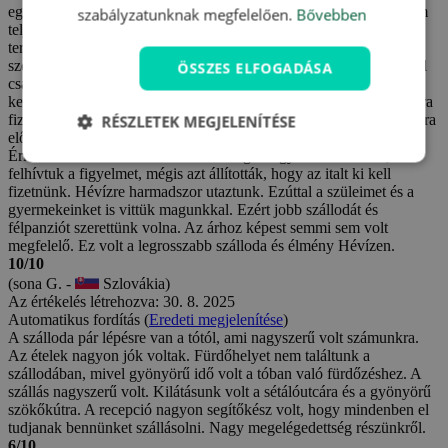
egyik sem volt jó. Italnak csak víz jutott. A voucherben semmi sem
szabályzatunknak megfelelően.
Bővebben
teljesült. Üdvözlőitalról egy szó sem esett. A 3 órás belépő a
termálfürdőbe először úgy állították be, mintha csak a medencébe
szólna. A parkolást előre kifizettük, mégis azt mondták, hogy ezzel
ÖSSZES ELFOGADÁSA
csak a Travelkinges foglalást fizettük ki, és a parkolást újra ki
kellene fizetnünk. Végül sikerült kiharcolnunk, hogy ne kelljen újra
fizetni, de másnap, amikor a recepciós személyzet lecserélődött, újra
RÉSZLETEK MEGJELENÍTÉSE
előjött a helyzet, és a recepciós ismét kérte a parkolási díjat.
Érkezéskor a szobában a hűtőben félig elfogyasztott ital volt, erre
felhívtuk a figyelmet, mégis azt állították, hogy az italt ki kell
fizetnünk. Hévízre harmadszor utaztunk. Ezúttal a szüleimet és a
gyermekeinket is vittük magunkkal. Ezért jobb szállodát és
félpanziót szerettünk volna. Az árhoz képest semmi sem volt
megfelelő. Ez volt a legrosszabb szálloda és élmény Hévízen.
10/10
(sona G. -
Szlovákia)
Az értékelés létrehozva: 30. 8. 2025
Automatikus fordítás (
Eredeti megjelenítése
)
A szálloda pár lépésre van a tótól, ami nagyszerű volt számunkra.
Az ételek nagyon jók voltak. Fürdőhelyet nem találtunk a
szállodában, mivel gyönyörű idő volt a tóban való fürdőzéshez. A
szállás nagyszerű volt. Kilátásunk volt a sétálóutcára és a gyönyörű
szökőkútra. A recepció nagyon segítőkész volt, hogy mindenben el
tudjanak bennünket szállásolni. Nagy megelégedettség részünkről.
6/10