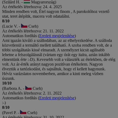
(Szilárd H. -
Magyarország)
Az értékelés létrehozva: 24. 4. 2025
Minden rendben volt, Étel nagyon finom , A parokolóhoz vezető
utat, teret átépítik, macera volt odatalálni.
8/10
(Lucie V. -
Cseh)
Az értékelés létrehozva: 21. 11. 2022
Automatikus fordítás (
Eredeti megjelenítése
)
Ami igazán kiváló a szállodában, az az elhelyezkedése. A szálloda
közvetlenül a termáltó mellett található. A szoba rendben volt, de a
többi szolgáltatás kissé elmaradt. A személyzet kicsit agilisabb
lehetne a felszolgálásnál (vártam egy órát egy italra, aztán inkább
elmentünk érte :-D). Kevesebb volt a választék az ételekben, de elég
volt. Az ár-érték arányt nagyon pozitívan értékelem. Nagyon
élveztük a tartózkodást, és sajnáltuk, hogy el kellett hagynunk.
Hévíz varázslatos novemberben, amikor a kinti meleg vízben
úszunk.
10/10
(Barbora A. -
Cseh)
Az értékelés létrehozva: 2. 11. 2022
Automatikus fordítás (
Eredeti megjelenítése
)
:-)
8/10
(Pavel P. -
Cseh)
Az értékelés létrehozva: 31. 10. 2022