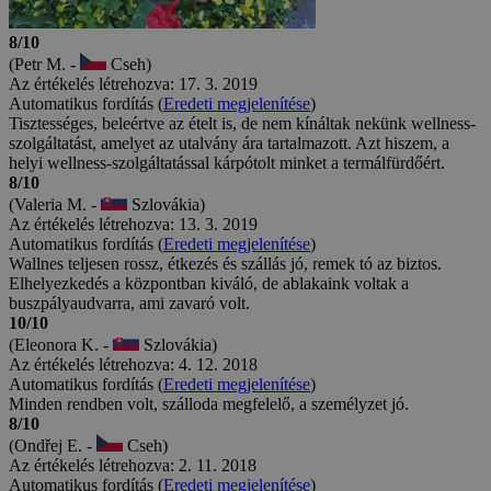
8/10
(Petr M. -
Cseh)
Az értékelés létrehozva: 17. 3. 2019
Automatikus fordítás (
Eredeti megjelenítése
)
Tisztességes, beleértve az ételt is, de nem kínáltak nekünk wellness-
szolgáltatást, amelyet az utalvány ára tartalmazott. Azt hiszem, a
helyi wellness-szolgáltatással kárpótolt minket a termálfürdőért.
8/10
(Valeria M. -
Szlovákia)
Az értékelés létrehozva: 13. 3. 2019
Automatikus fordítás (
Eredeti megjelenítése
)
Wallnes teljesen rossz, étkezés és szállás jó, remek tó az biztos.
Elhelyezkedés a központban kiváló, de ablakaink voltak a
buszpályaudvarra, ami zavaró volt.
10/10
(Eleonora K. -
Szlovákia)
Az értékelés létrehozva: 4. 12. 2018
Automatikus fordítás (
Eredeti megjelenítése
)
Minden rendben volt, szálloda megfelelő, a személyzet jó.
8/10
(Ondřej E. -
Cseh)
Az értékelés létrehozva: 2. 11. 2018
Automatikus fordítás (
Eredeti megjelenítése
)