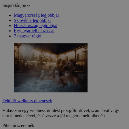
Inspirálódjon
Magyarország legjobbjai
Szlovénia legjobbjai
Horvátország legjobbjai
Egy nyár teli utazással
7 magyar régió
Feltöltő wellness pihenések
Válasszon egy wellness-üdülést pezsgőfürdővel, szaunával vagy
termálmedencével, és élvezze a jól megérdemelt pihenést.
Pihenni szeretnék