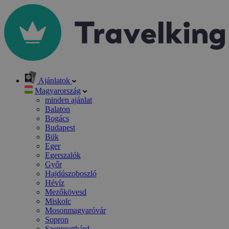
Ajánlatok
Magyarország
minden ajánlat
Balaton
Bogács
Budapest
Bük
Eger
Egerszalók
Győr
Hajdúszoboszló
Hévíz
Mezőkövesd
Miskolc
Mosonmagyaróvár
Sopron
Szentgotthárd