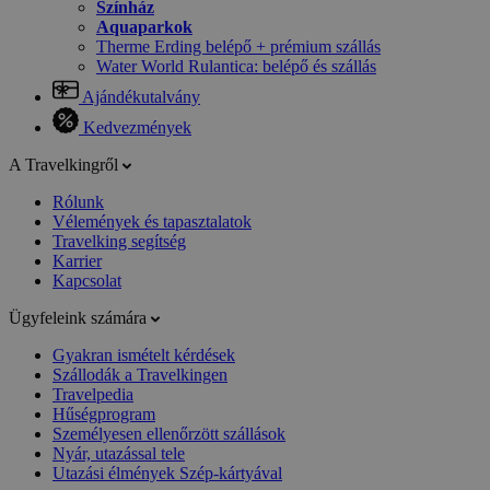
Színház
Aquaparkok
Therme Erding belépő + prémium szállás
Water World Rulantica: belépő és szállás
Ajándékutalvány
Kedvezmények
A Travelkingről
Rólunk
Vélemények és tapasztalatok
Travelking segítség
Karrier
Kapcsolat
Ügyfeleink számára
Gyakran ismételt kérdések
Szállodák a Travelkingen
Travelpedia
Hűségprogram
Személyesen ellenőrzött szállások
Nyár, utazással tele
Utazási élmények Szép-kártyával