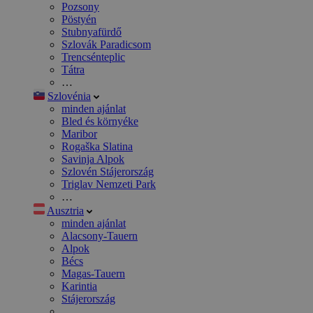
Pozsony
Pöstyén
Stubnyafürdő
Szlovák Paradicsom
Trencsénteplic
Tátra
…
Szlovénia
minden ajánlat
Bled és környéke
Maribor
Rogaška Slatina
Savinja Alpok
Szlovén Stájerország
Triglav Nemzeti Park
…
Ausztria
minden ajánlat
Alacsony-Tauern
Alpok
Bécs
Magas-Tauern
Karintia
Stájerország
…