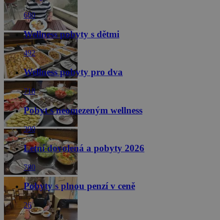
680
Wellness pobyty s dětmi
492
Wellness pobyty pro dva
718
Pobyt s neomezeným wellness
390
Letní dovolená a pobyty 2026
780
Pobyty s plnou penzí v ceně
26