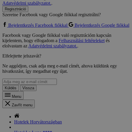
Adatvédelmi szabályzatot.
.
Regisztráció
Szeretne Facebook vagy Google fiókkal regisztrálni?
Bejelentkezés Facebook fiókkal
Bejelentkezés Google fiókkal
Facebook vagy Google fiókkal való regisztrációm kapcsán
kijelentem, hogy elfogadom a
Felhasználási feltételeket
és
elolvastam az
Adatvédelmi szabályzatot.
.
Elfelejtette jelszavát?
Ne aggódjon, csak adja meg e-mail címét, ahova küldünk egy
hivatkozást, így megadhat egy újat.
Küldés
Vissza
Menu
Zavřít menu
Hotelek Horvátországban