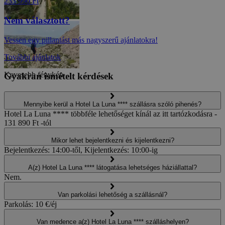
233 990 Ft
Nem választott?
Vessen egy pillantást más nagyszerű ajánlatokra!
További ajánlatok
Kevesebb fénykép
Gyakran ismételt kérdések
Mennyibe kerül a Hotel La Luna **** szállásra szóló pihenés?
Hotel La Luna **** többféle lehetőséget kínál az itt tartózkodásra -
131 890 Ft -tól
Mikor lehet bejelentkezni és kijelentkezni?
Bejelentkezés: 14:00-től, Kijelentkezés: 10:00-ig
A(z) Hotel La Luna **** látogatása lehetséges háziállattal?
Nem.
Van parkolási lehetőség a szállásnál?
Parkolás: 10 €/éj
Van medence a(z) Hotel La Luna **** szálláshelyen?