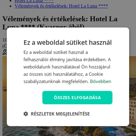
Hotel La Luna ****
Vélemények és értékelések: Hotel La Luna ****
Vélemények és értékelések: Hotel La
Luna **** (Kvarner-öböl)
10/10
Ez a weboldal sütiket használ
(Összesen
1 értékelés
)
kiváló
Ez a weboldal sütiket használ a
Lun, Croatia, Horvátország (
Térkép megjelenítése
)
felhasználói élmény javítása érdekében. A
weboldalunk használatával Ön hozzájárul
az összes süti használatához, a Cookie
szabályzatunknak megfelelően.
Bővebben
ÖSSZES ELFOGADÁSA
RÉSZLETEK MEGJELENÍTÉSE