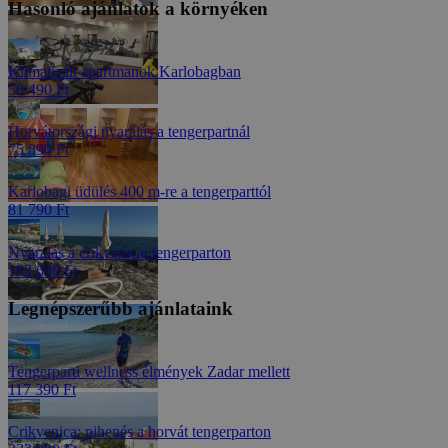
Hasonló ajánlatok a környéken
Klimatizált apartmanok Karlobagban
50 490 Ft
Horvátországi nyaralás a tengerpartnál
75 890 Ft
Karlobagi üdülés 400 m-re a tengerparttól
81 790 Ft
Nyaralás a crikvenicai tengerparton
193 690 Ft
Legnépszerűbb ajánlataink
Tengerparti wellness élmények Zadar mellett
117 390 Ft
Crikvenica: pihenés a horvát tengerparton