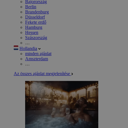
Bajorország
Berlin
Brandenburg
Düsseldorf
Fekete erdő
Hamburg
Hessen
Szászország
…
Hollandia
minden ajánlat
Amszterdam
…
Az összes ajánlat megjelenítése