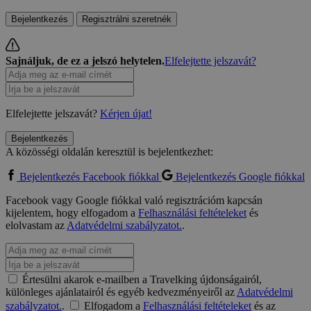
Bejelentkezés
Regisztrálni szeretnék
Sajnáljuk, de ez a jelszó helytelen.
Elfelejtette jelszavát?
Elfelejtette jelszavát?
Kérjen újat!
Bejelentkezés
A közösségi oldalán keresztül is bejelentkezhet:
Bejelentkezés Facebook fiókkal
Bejelentkezés Google fiókkal
Facebook vagy Google fiókkal való regisztrációm kapcsán
kijelentem, hogy elfogadom a
Felhasználási feltételeket
és
elolvastam az
Adatvédelmi szabályzatot.
.
Értesülni akarok e-mailben a Travelking újdonságairól,
különleges ajánlatairól és egyéb kedvezményeiről az
Adatvédelmi
szabályzatot.
.
Elfogadom a
Felhasználási feltételeket
és az