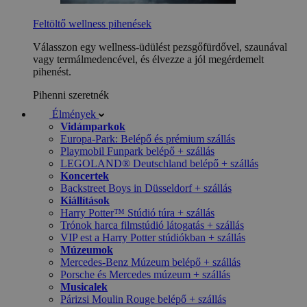
Feltöltő wellness pihenések
Válasszon egy wellness-üdülést pezsgőfürdővel, szaunával
vagy termálmedencével, és élvezze a jól megérdemelt
pihenést.
Pihenni szeretnék
Élmények
Vidámparkok
Europa-Park: Belépő és prémium szállás
Playmobil Funpark belépő + szállás
LEGOLAND® Deutschland belépő + szállás
Koncertek
Backstreet Boys in Düsseldorf + szállás
Kiállítások
Harry Potter™ Stúdió túra + szállás
Trónok harca filmstúdió látogatás + szállás
VIP est a Harry Potter stúdiókban + szállás
Múzeumok
Mercedes-Benz Múzeum belépő + szállás
Porsche és Mercedes múzeum + szállás
Musicalek
Párizsi Moulin Rouge belépő + szállás