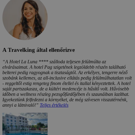
A Travelking által ellenőrizve
“A Hotel La Luna **** szálloda teljesen felülmúlta az
elvárásaimat. A hotel Pag szigetének legzöldebb részén található
belterei pedig ragyognak a tisztaságtól. Az erkélyes, tengerre néző
szobánk kellemes, az all-inclusive ellátás pedig felülmúlhatatlan volt
- reggeltől estig rengeteg finom étellel és itallal kényeztettek. A hotel
saját partszakasza, de a kültéri medencéje is hűsítő volt. Hűvösebb
időben a wellness részleg pezsgőfürdőjében és szaunáiban lazíthat.
Igyekeztünk felfedezni a környéket, de még szívesen visszatérnénk,
annyi a látnivaló!”
Teljes értékelés