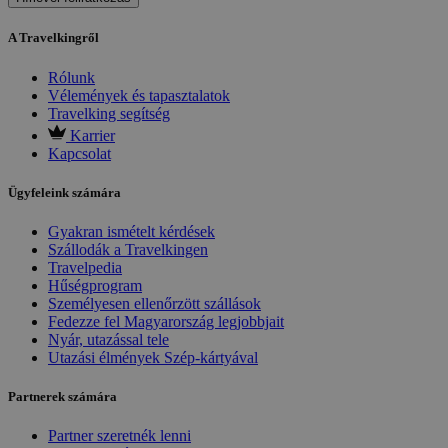
A Travelkingről
Rólunk
Vélemények és tapasztalatok
Travelking segítség
Karrier
Kapcsolat
Ügyfeleink számára
Gyakran ismételt kérdések
Szállodák a Travelkingen
Travelpedia
Hűségprogram
Személyesen ellenőrzött szállások
Fedezze fel Magyarország legjobbjait
Nyár, utazással tele
Utazási élmények Szép-kártyával
Partnerek számára
Partner szeretnék lenni