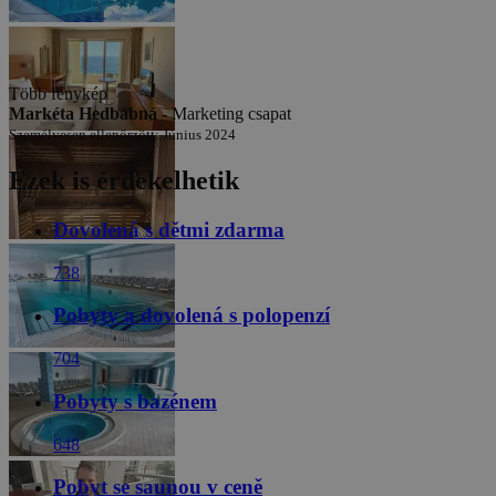
Több fénykép
Markéta Hedbábná -
Marketing csapat
Személyesen ellenőrzött: Június 2024
Ezek is érdekelhetik
Dovolená s dětmi zdarma
738
Pobyty a dovolená s polopenzí
704
Pobyty s bazénem
648
Pobyt se saunou v ceně