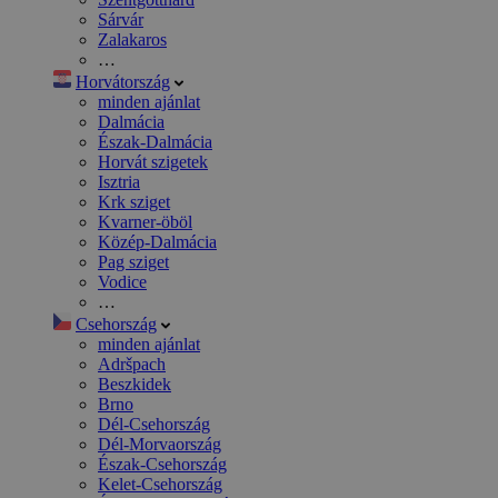
Sárvár
Zalakaros
…
Horvátország
minden ajánlat
Dalmácia
Észak-Dalmácia
Horvát szigetek
Isztria
Krk sziget
Kvarner-öböl
Közép-Dalmácia
Pag sziget
Vodice
…
Csehország
minden ajánlat
Adršpach
Beszkidek
Brno
Dél-Csehország
Dél-Morvaország
Észak-Csehország
Kelet-Csehország