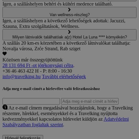
Igen, a szálláshelyen beltéri és kültéri medence található.
Van wellness-részleg?
Igen, a szálláshelyen a következő lehetőségek adottak: Jacuzzi,
Szauna, Extra szolgáltatások, Wellness.
Milyen látnivalók találhatóak a(z) Hotel La Luna **** környékén?
A szállás 20 km-es körzetében a következő látnivalókat találhatja:
Novalja városa, Zrće Strand, Rab sziget
Közösen már összegyüjtöttünk
28 131 694 Ft -ot jótékonysági célra
.
+36 46 463 422
H - P: 8:00 - 16:30
info@travelking.hu
További elérhetőségek
Adja meg e-mail címét a hírlevélre való feliratkozáshoz
Az e-mail címem megadásával hozzájárulok, hogy a Travelking
részemre, hírekkel, eseményekkel és a Travelking nyújtotta
kedvezményekkel kapcsolatos hírlevelet küldjön az
Adatvédelmi
Szabályzatban foglaltak szerint
.
Hírlevél feliratkozás