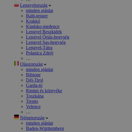
Lengyelország
minden ajánlat
Balti-tenger
Krakkó
Kladsko-medence
Lengyel Beszkidek
Lengyel Óriás-hegység
Lengyel Sas-hegység
Lengyel-Tátra
Polanica Zdrój
…
Olaszország
minden ajánlat
Bibione
Dél-Tirol
Garda-tó
Rimini és környéke
Toszkána
Trento
Velence
…
Németország
minden ajánlat
Baden-Württemberg