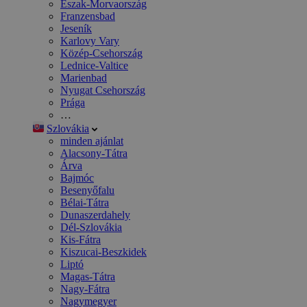
Észak-Morvaország
Franzensbad
Jeseník
Karlovy Vary
Közép-Csehország
Lednice-Valtice
Marienbad
Nyugat Csehország
Prága
…
Szlovákia
minden ajánlat
Alacsony-Tátra
Árva
Bajmóc
Besenyőfalu
Bélai-Tátra
Dunaszerdahely
Dél-Szlovákia
Kis-Fátra
Kiszucai-Beszkidek
Liptó
Magas-Tátra
Nagy-Fátra
Nagymegyer