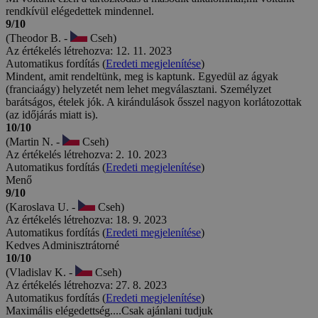
rendkívül elégedettek mindennel.
9/10
(Theodor B. -
Cseh)
Az értékelés létrehozva: 12. 11. 2023
Automatikus fordítás (
Eredeti megjelenítése
)
Mindent, amit rendeltünk, meg is kaptunk. Egyedül az ágyak
(franciaágy) helyzetét nem lehet megválasztani. Személyzet
barátságos, ételek jók. A kirándulások ősszel nagyon korlátozottak
(az időjárás miatt is).
10/10
(Martin N. -
Cseh)
Az értékelés létrehozva: 2. 10. 2023
Automatikus fordítás (
Eredeti megjelenítése
)
Menő
9/10
(Karoslava U. -
Cseh)
Az értékelés létrehozva: 18. 9. 2023
Automatikus fordítás (
Eredeti megjelenítése
)
Kedves Adminisztrátorné
10/10
(Vladislav K. -
Cseh)
Az értékelés létrehozva: 27. 8. 2023
Automatikus fordítás (
Eredeti megjelenítése
)
Maximális elégedettség....Csak ajánlani tudjuk