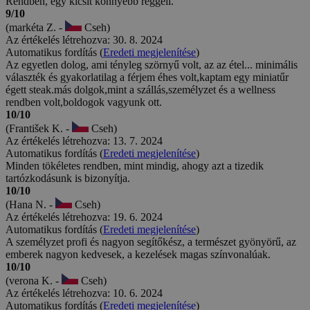
Rendben, egy kicsit könnyebb reggeli.
9/10
(markéta Z. -
Cseh)
Az értékelés létrehozva: 30. 8. 2024
Automatikus fordítás (
Eredeti megjelenítése
)
Az egyetlen dolog, ami tényleg szörnyű volt, az az étel... minimális
választék és gyakorlatilag a férjem éhes volt,kaptam egy miniatűr
égett steak.más dolgok,mint a szállás,személyzet és a wellness
rendben volt,boldogok vagyunk ott.
10/10
(František K. -
Cseh)
Az értékelés létrehozva: 13. 7. 2024
Automatikus fordítás (
Eredeti megjelenítése
)
Minden tökéletes rendben, mint mindig, ahogy azt a tizedik
tartózkodásunk is bizonyítja.
10/10
(Hana N. -
Cseh)
Az értékelés létrehozva: 19. 6. 2024
Automatikus fordítás (
Eredeti megjelenítése
)
A személyzet profi és nagyon segítőkész, a természet gyönyörű, az
emberek nagyon kedvesek, a kezelések magas színvonalúak.
10/10
(verona K. -
Cseh)
Az értékelés létrehozva: 10. 6. 2024
Automatikus fordítás (
Eredeti megjelenítése
)