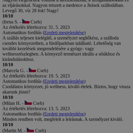
az eljárásokkal. Nagyon tetszett a medence a Jirásek szállodában.
Levegő 30, víz 28 fok! Nagy!
10/10
(Irena S. -
Cseh)
Az értékelés létrehozva: 31. 5. 2023
Automatikus fordítás (
Eredeti megjelenítése
)
A szállás teljesen kielégítő, a személyzet segítőkész, a szálloda
csendes környezetben, a fürdőparkban található. Lehetőség van
további kezelések megrendelésére a gyógy- vagy
wellnessrészlegben. A környező természet ideális a sétákhoz és
kirándulásokhoz.
10/10
(Marcela G. -
Cseh)
Az értékelés létrehozva: 19. 5. 2023
Automatikus fordítás (
Eredeti megjelenítése
)
Csodálatos környezet, jó wellness, kiváló ételek. Biztos, hogy vissza
akarunk jönni?
10/10
(Milan H. -
Cseh)
Az értékelés létrehozva: 13. 5. 2023
Automatikus fordítás (
Eredeti megjelenítése
)
Minden rendben volt, megfelelt a leírásnak. A személyzet kiváló.
10/10
(Martin M. -
Cseh)