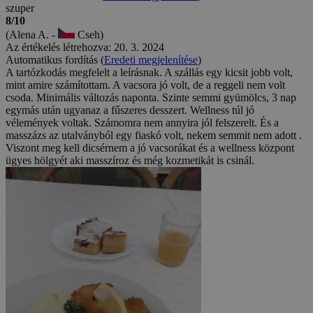
szuper
8/10
(Alena A. -
Cseh)
Az értékelés létrehozva: 20. 3. 2024
Automatikus fordítás (
Eredeti megjelenítése
)
A tartózkodás megfelelt a leírásnak. A szállás egy kicsit jobb volt,
mint amire számítottam. A vacsora jó volt, de a reggeli nem volt
csoda. Minimális változás naponta. Szinte semmi gyümölcs, 3 nap
egymás után ugyanaz a fűszeres desszert. Wellness túl jó
vélemények voltak. Számomra nem annyira jól felszerelt. És a
masszázs az utalványból egy fiaskó volt, nekem semmit nem adott .
Viszont meg kell dicsérnem a jó vacsorákat és a wellness központ
ügyes hölgyét aki masszíroz és még kozmetikát is csinál.