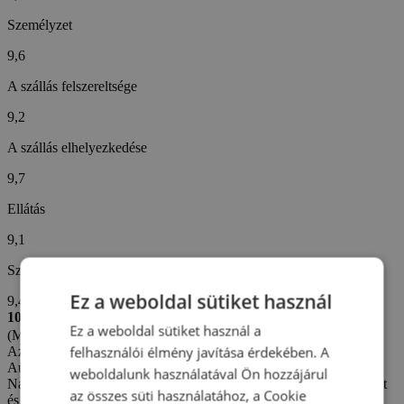
Személyzet
9,6
A szállás felszereltsége
9,2
A szállás elhelyezkedése
9,7
Ellátás
9,1
Szállodai szolgáltatások
Ez a weboldal sütiket használ
9,4
10/10
Ez a weboldal sütiket használ a
(Martin Š. -
Cseh)
felhasználói élmény javítása érdekében. A
Az értékelés létrehozva: 11. 7. 2026
Automatikus fordítás (
Eredeti megjelenítése
)
weboldalunk használatával Ön hozzájárul
Nagyon tetszett nekünk. A személyzet kedves volt. Szép környezet
az összes süti használatához, a Cookie
és nyugalom. Szép kerékpárutak és ösvények a forrásokhoz.