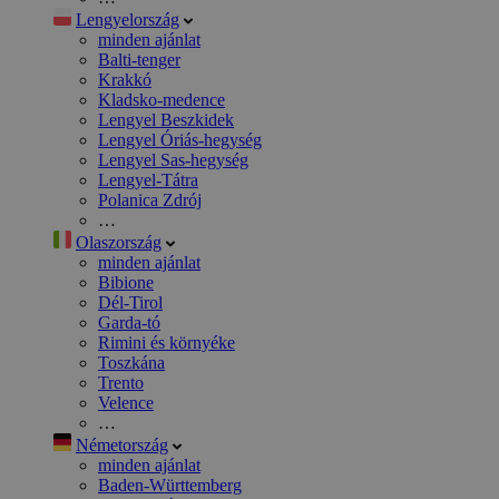
Lengyelország
minden ajánlat
Balti-tenger
Krakkó
Kladsko-medence
Lengyel Beszkidek
Lengyel Óriás-hegység
Lengyel Sas-hegység
Lengyel-Tátra
Polanica Zdrój
…
Olaszország
minden ajánlat
Bibione
Dél-Tirol
Garda-tó
Rimini és környéke
Toszkána
Trento
Velence
…
Németország
minden ajánlat
Baden-Württemberg