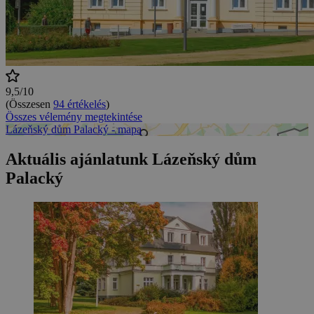
9,5/10
(Összesen
94 értékelés
)
Összes vélemény megtekintése
Lázeňský dům Palacký - mapa
Aktuális ajánlatunk Lázeňský dům
Palacký