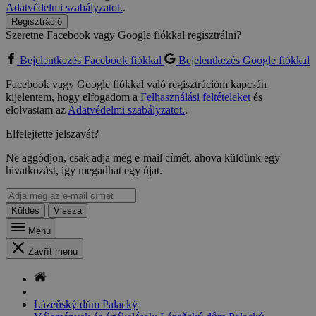
Adatvédelmi szabályzatot.
.
Regisztráció
Szeretne Facebook vagy Google fiókkal regisztrálni?
Bejelentkezés Facebook fiókkal
Bejelentkezés Google fiókkal
Facebook vagy Google fiókkal való regisztrációm kapcsán
kijelentem, hogy elfogadom a
Felhasználási feltételeket
és
elolvastam az
Adatvédelmi szabályzatot.
.
Elfelejtette jelszavát?
Ne aggódjon, csak adja meg e-mail címét, ahova küldünk egy
hivatkozást, így megadhat egy újat.
Küldés
Vissza
Menu
Zavřít menu
Lázeňský dům Palacký