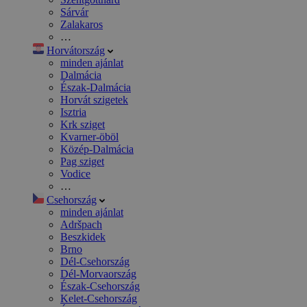
Sárvár
Zalakaros
…
Horvátország
minden ajánlat
Dalmácia
Észak-Dalmácia
Horvát szigetek
Isztria
Krk sziget
Kvarner-öböl
Közép-Dalmácia
Pag sziget
Vodice
…
Csehország
minden ajánlat
Adršpach
Beszkidek
Brno
Dél-Csehország
Dél-Morvaország
Észak-Csehország
Kelet-Csehország