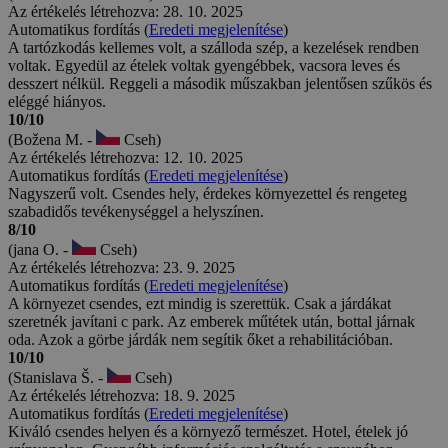
Az értékelés létrehozva: 28. 10. 2025
Automatikus fordítás (
Eredeti megjelenítése
)
A tartózkodás kellemes volt, a szálloda szép, a kezelések rendben
voltak. Egyedül az ételek voltak gyengébbek, vacsora leves és
desszert nélkül. Reggeli a második műszakban jelentősen szűkös és
eléggé hiányos.
10/10
(Božena M. -
Cseh)
Az értékelés létrehozva: 12. 10. 2025
Automatikus fordítás (
Eredeti megjelenítése
)
Nagyszerű volt. Csendes hely, érdekes környezettel és rengeteg
szabadidős tevékenységgel a helyszínen.
8/10
(jana O. -
Cseh)
Az értékelés létrehozva: 23. 9. 2025
Automatikus fordítás (
Eredeti megjelenítése
)
A környezet csendes, ezt mindig is szerettük. Csak a járdákat
szeretnék javítani c park. Az emberek műtétek után, bottal járnak
oda. Azok a görbe járdák nem segítik őket a rehabilitációban.
10/10
(Stanislava Š. -
Cseh)
Az értékelés létrehozva: 18. 9. 2025
Automatikus fordítás (
Eredeti megjelenítése
)
Kiváló csendes helyen és a környező természet. Hotel, ételek jó