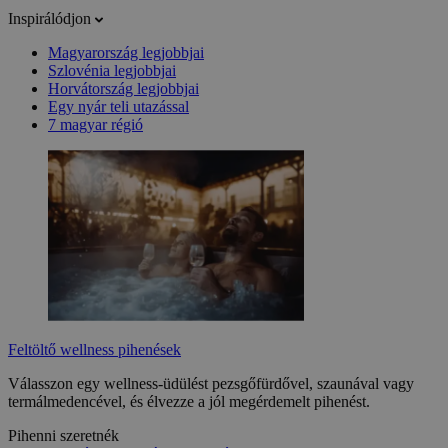
Inspirálódjon
Magyarország legjobbjai
Szlovénia legjobbjai
Horvátország legjobbjai
Egy nyár teli utazással
7 magyar régió
Feltöltő wellness pihenések
Válasszon egy wellness-üdülést pezsgőfürdővel, szaunával vagy
termálmedencével, és élvezze a jól megérdemelt pihenést.
Pihenni szeretnék