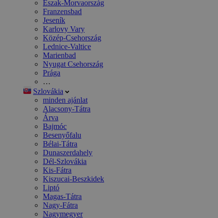
Észak-Morvaország
Franzensbad
Jeseník
Karlovy Vary
Közép-Csehország
Lednice-Valtice
Marienbad
Nyugat Csehország
Prága
…
Szlovákia
minden ajánlat
Alacsony-Tátra
Árva
Bajmóc
Besenyőfalu
Bélai-Tátra
Dunaszerdahely
Dél-Szlovákia
Kis-Fátra
Kiszucai-Beszkidek
Liptó
Magas-Tátra
Nagy-Fátra
Nagymegyer