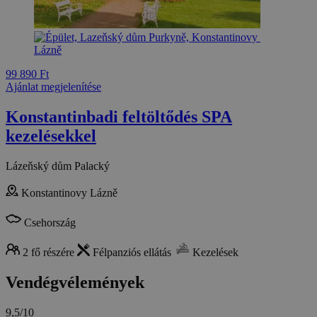
99 890 Ft
Ajánlat megjelenítése
Konstantinbadi feltöltődés SPA
kezelésekkel
Lázeňský dům Palacký
Konstantinovy Lázně
Csehország
2 fő részére
Félpanziós ellátás
Kezelések
Vendégvélemények
9,5/10