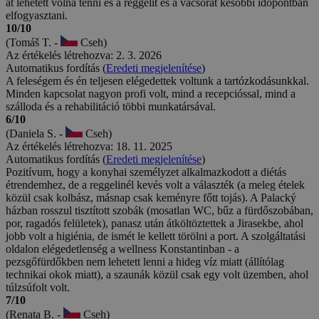
át lehetett volna tenni és a reggelit és a vacsorát későbbi időpontban
elfogyasztani.
10/10
(Tomáš T. -
Cseh)
Az értékelés létrehozva: 2. 3. 2026
Automatikus fordítás (
Eredeti megjelenítése
)
A feleségem és én teljesen elégedettek voltunk a tartózkodásunkkal.
Minden kapcsolat nagyon profi volt, mind a recepcióssal, mind a
szálloda és a rehabilitáció többi munkatársával.
6/10
(Daniela S. -
Cseh)
Az értékelés létrehozva: 18. 11. 2025
Automatikus fordítás (
Eredeti megjelenítése
)
Pozitívum, hogy a konyhai személyzet alkalmazkodott a diétás
étrendemhez, de a reggelinél kevés volt a választék (a meleg ételek
közül csak kolbász, másnap csak keményre főtt tojás). A Palacký
házban rosszul tisztított szobák (mosatlan WC, bűz a fürdőszobában,
por, ragadós felületek), panasz után átköltöztettek a Jirasekbe, ahol
jobb volt a higiénia, de ismét le kellett törölni a port. A szolgáltatási
oldalon elégedetlenség a wellness Konstantinban - a
pezsgőfürdőkben nem lehetett lenni a hideg víz miatt (állítólag
technikai okok miatt), a szaunák közül csak egy volt üzemben, ahol
túlzsúfolt volt.
7/10
(Renata B. -
Cseh)