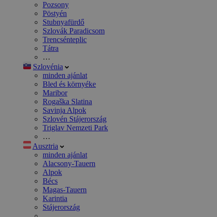
Pozsony
Pöstyén
Stubnyafürdő
Szlovák Paradicsom
Trencsénteplic
Tátra
…
Szlovénia
minden ajánlat
Bled és környéke
Maribor
Rogaška Slatina
Savinja Alpok
Szlovén Stájerország
Triglav Nemzeti Park
…
Ausztria
minden ajánlat
Alacsony-Tauern
Alpok
Bécs
Magas-Tauern
Karintia
Stájerország
…