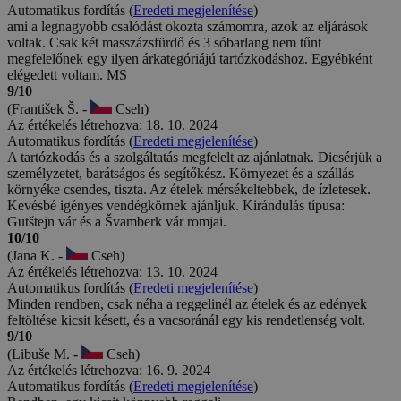
Automatikus fordítás (
Eredeti megjelenítése
)
ami a legnagyobb csalódást okozta számomra, azok az eljárások
voltak. Csak két masszázsfürdő és 3 sóbarlang nem tűnt
megfelelőnek egy ilyen árkategóriájú tartózkodáshoz. Egyébként
elégedett voltam. MS
9/10
(František Š. -
Cseh)
Az értékelés létrehozva: 18. 10. 2024
Automatikus fordítás (
Eredeti megjelenítése
)
A tartózkodás és a szolgáltatás megfelelt az ajánlatnak. Dicsérjük a
személyzetet, barátságos és segítőkész. Környezet és a szállás
környéke csendes, tiszta. Az ételek mérsékeltebbek, de ízletesek.
Kevésbé igényes vendégkörnek ajánljuk. Kirándulás típusa:
Gutštejn vár és a Švamberk vár romjai.
10/10
(Jana K. -
Cseh)
Az értékelés létrehozva: 13. 10. 2024
Automatikus fordítás (
Eredeti megjelenítése
)
Minden rendben, csak néha a reggelinél az ételek és az edények
feltöltése kicsit késett, és a vacsoránál egy kis rendetlenség volt.
9/10
(Libuše M. -
Cseh)
Az értékelés létrehozva: 16. 9. 2024
Automatikus fordítás (
Eredeti megjelenítése
)