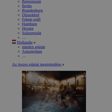
Bajorország
Berlin
Brandenburg
Düsseldorf
Fekete erdő
Hamburg
Hessen
Szászország
…
Hollandia
minden ajánlat
Amszterdam
…
Az összes ajánlat megjelenítése