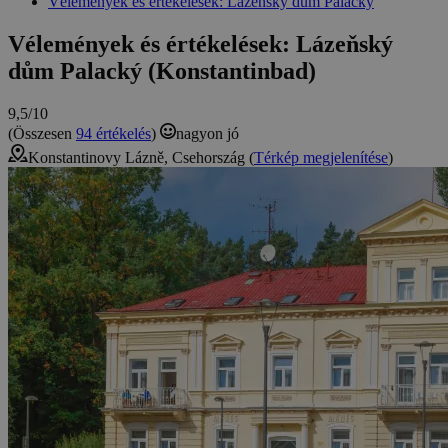
Vélemények és értékelések: Lázeňský dům Palacký
Vélemények és értékelések: Lázeňský
dům Palacký (Konstantinbad)
9,5/10
(Összesen
94 értékelés
)
nagyon jó
Konstantinovy Lázně, Csehország (
Térkép megjelenítése
)