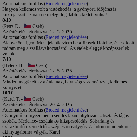
Automatikus fordítás (
Eredeti megjelenítése
)
Nagyon kellemes volt a tartózkodás, a gyönyörű időjárás is
közrejátszott. 3 nap nem elég, legalább 5 kellett volna!
8/10
(Petra D. -
Cseh)
Az értékelés létrehozva: 12. 5. 2025
Automatikus fordítás (
Eredeti megjelenítése
)
Alapvetően igen. Most jelentkeztem be a Jirasek Hotelbe, és csak ott
tudtam meg a szállásváltoztatásról. Az ételek eléggé középszerűek
voltak.
7/10
(Helena B. -
Cseh)
Az értékelés létrehozva: 12. 5. 2025
Automatikus fordítás (
Eredeti megjelenítése
)
Minden megfelelt az ajánlatnak, barátságos személyzet, kellemes
környezet.
10/10
(Karel T. -
Cseh)
Az értékelés létrehozva: 20. 4. 2025
Automatikus fordítás (
Eredeti megjelenítése
)
Gyönyörű környezetben, csendes lazne.ubytovani - tiszta és tágas
szobák. Medence- csodálatos kikapcsolódás .Sóbarlang és
szárazfürdő üzemeltető - szép és mosolygós. Ajánlom mindenkinek
aki nyugalomra vágyik. Karel