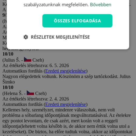
szabályzatunknak megfelelően.
Bővebben
Kellemes séta az Úterský-patak körül, ahol jégmadarakat is láttunk.
A volt kőfejtőben lehet fürdeni. A kezelések is jók voltak.
9/10
ÖSSZES ELFOGADÁSA
(Ivana T. -
Cseh)
Az értékelés létrehozva: 10. 7. 2026
Automatikus fordítás (
Eredeti megjelenítése
)
RÉSZLETEK MEGJELENÍTÉSE
Mint mindig, a tartózkodás ezúttal is megfelelt az elvárásaimnak.
Kellemes, nyugodt a hangulat, a személyzet nagyon kedves, és a
helyszín gyönyörű.
10/10
(Julius Š. -
Cseh)
Az értékelés létrehozva: 6. 5. 2026
Automatikus fordítás (
Eredeti megjelenítése
)
Nagyon elégedettek voltunk. Köszönöm a szép tartózkodást. Julius
Šimko
10/10
(Helena Š. -
Cseh)
Az értékelés létrehozva: 2. 4. 2026
Automatikus fordítás (
Eredeti megjelenítése
)
Kellemes hely, személyzet, mindenre válaszoltak, nem volt
probléma a sóbarlang időpontjának megváltoztatásával. Az ételekre
egy pontot levontam, de csak azért, mert korán volt a reggeli
időpontja(lehetett volna később is, de akkor nem értük volna utol a
kezeléseket). De biztos, ha előre tudtuk volna, akkor az időpontokat