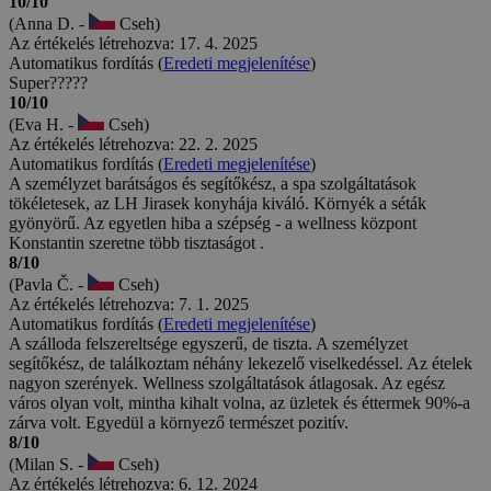
10/10
(Anna D. -
Cseh)
Az értékelés létrehozva: 17. 4. 2025
Automatikus fordítás (
Eredeti megjelenítése
)
Super?????
10/10
(Eva H. -
Cseh)
Az értékelés létrehozva: 22. 2. 2025
Automatikus fordítás (
Eredeti megjelenítése
)
A személyzet barátságos és segítőkész, a spa szolgáltatások
tökéletesek, az LH Jirasek konyhája kiváló. Környék a séták
gyönyörű. Az egyetlen hiba a szépség - a wellness központ
Konstantin szeretne több tisztaságot .
8/10
(Pavla Č. -
Cseh)
Az értékelés létrehozva: 7. 1. 2025
Automatikus fordítás (
Eredeti megjelenítése
)
A szálloda felszereltsége egyszerű, de tiszta. A személyzet
segítőkész, de találkoztam néhány lekezelő viselkedéssel. Az ételek
nagyon szerények. Wellness szolgáltatások átlagosak. Az egész
város olyan volt, mintha kihalt volna, az üzletek és éttermek 90%-a
zárva volt. Egyedül a környező természet pozitív.
8/10
(Milan S. -
Cseh)
Az értékelés létrehozva: 6. 12. 2024