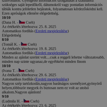
színvonalon. Gyengébb információs szolgáltatás a szaunához
szükséges saját lepedőkről, dátumokról vagy pontatlan információs
táblák kontra jelöletlen bejáratok, folyamatosan kérdezősködni kell.
Ezen apróságok ellenére elégedettség.
10/10
(Dana H. -
Cseh)
Az értékelés létrehozva: 25. 8. 2025
Automatikus fordítás (
Eredeti megjelenítése
)
Elégedettség
8/10
(Tomáš K. -
Cseh)
Az értékelés létrehozva: 19. 8. 2025
Automatikus fordítás (
Eredeti megjelenítése
)
Minden az ajánlat szerint volt....csak a reggeli lehetne változatosabb,
minden nap szinte ugyanaz,de egyébként minden finom
10/10
(Ivana T. -
Cseh)
Az értékelés létrehozva: 29. 6. 2025
Automatikus fordítás (
Eredeti megjelenítése
)
Nagyon szép tartózkodás,nagyon barátságos személyzet,gyönyörű
helyen,többször megyek és biztosan nem ez volt az utolsó
alkalom.Nagyon ajánlom!
9/10
(Ludmila H. -
Cseh)
Az értékelés létrehozva: 23. 6. 2025