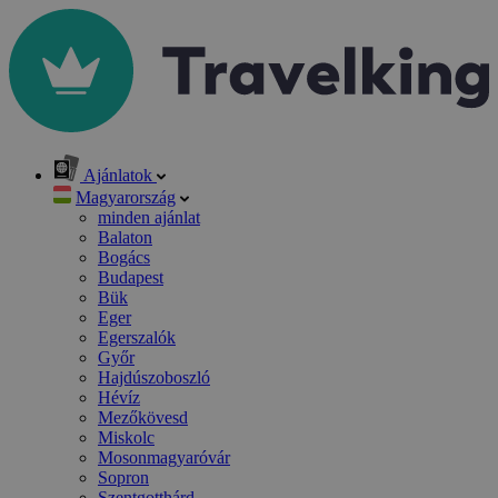
Ajánlatok
Magyarország
minden ajánlat
Balaton
Bogács
Budapest
Bük
Eger
Egerszalók
Győr
Hajdúszoboszló
Hévíz
Mezőkövesd
Miskolc
Mosonmagyaróvár
Sopron
Szentgotthárd