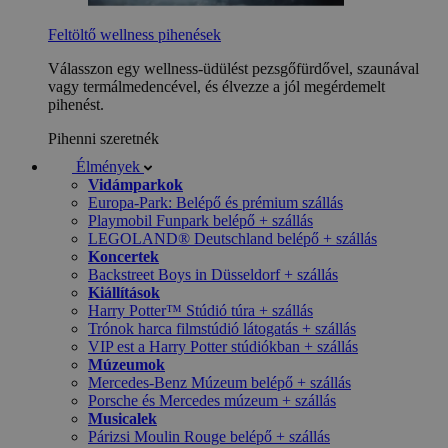
Feltöltő wellness pihenések
Válasszon egy wellness-üdülést pezsgőfürdővel, szaunával
vagy termálmedencével, és élvezze a jól megérdemelt
pihenést.
Pihenni szeretnék
Élmények
Vidámparkok
Europa-Park: Belépő és prémium szállás
Playmobil Funpark belépő + szállás
LEGOLAND® Deutschland belépő + szállás
Koncertek
Backstreet Boys in Düsseldorf + szállás
Kiállítások
Harry Potter™ Stúdió túra + szállás
Trónok harca filmstúdió látogatás + szállás
VIP est a Harry Potter stúdiókban + szállás
Múzeumok
Mercedes-Benz Múzeum belépő + szállás
Porsche és Mercedes múzeum + szállás
Musicalek
Párizsi Moulin Rouge belépő + szállás