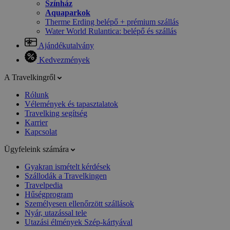
Színház
Aquaparkok
Therme Erding belépő + prémium szállás
Water World Rulantica: belépő és szállás
Ajándékutalvány
Kedvezmények
A Travelkingről
Rólunk
Vélemények és tapasztalatok
Travelking segítség
Karrier
Kapcsolat
Ügyfeleink számára
Gyakran ismételt kérdések
Szállodák a Travelkingen
Travelpedia
Hűségprogram
Személyesen ellenőrzött szállások
Nyár, utazással tele
Utazási élmények Szép-kártyával