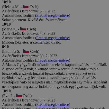
10/10
(Helena M. -
Cseh)
Az értékelés létrehozva: 6. 8. 2023
Automatikus fordítás (
Eredeti megjelenítése
)
Sokat pihentem. Kiváló étel és személyzet.
10/10
(Marie K. -
Cseh)
Az értékelés létrehozva: 4. 8. 2023
Automatikus fordítás (
Eredeti megjelenítése
)
Minden tökéletes, a személyzet kiváló.
6/10
(Ludmila S. -
Cseh)
Az értékelés létrehozva: 30. 7. 2023
Automatikus fordítás (
Eredeti megjelenítése
)
A Mánes Gyógyfürdő második emeletén kaptunk szállást, lift nélkül.
A szoba csúnya volt, a kanapé törött – törött. A tetőablak rolója
beszakadt, a székek huzatai beszakadtak, a tévé egy-két évvel
ezelőtti, a szőnyeg letaposott kosztól koszos, sokk... A szállás
vezetőjével való beszélgetés után megkérdeztem egy másik szobánál
nem kaptam meg azt az indokot, hogy csak egyágyas szobájuk volt.
10/10
(Eva J. -
Cseh)
Az értékelés létrehozva: 3. 7. 2023
Automatikus fordítás (
Eredeti megjelenítése
)
Nagyon elégedettek voltunk a tartózkodással, a szolgáltatásokkal és