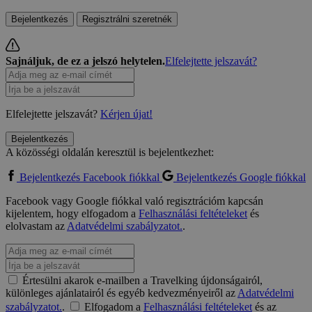
Bejelentkezés
Regisztrálni szeretnék
Sajnáljuk, de ez a jelszó helytelen.
Elfelejtette jelszavát?
Elfelejtette jelszavát?
Kérjen újat!
Bejelentkezés
A közösségi oldalán keresztül is bejelentkezhet:
Bejelentkezés Facebook fiókkal
Bejelentkezés Google fiókkal
Facebook vagy Google fiókkal való regisztrációm kapcsán
kijelentem, hogy elfogadom a
Felhasználási feltételeket
és
elolvastam az
Adatvédelmi szabályzatot.
.
Értesülni akarok e-mailben a Travelking újdonságairól,
különleges ajánlatairól és egyéb kedvezményeiről az
Adatvédelmi
szabályzatot.
.
Elfogadom a
Felhasználási feltételeket
és az