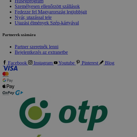
Hűségprogram
Személyesen ellenőrzött szállások
Fedezze fel Magyarország legjobbjait
Nyár, utazással tele
Utazási élmények Szép-kártyával
Partnerek számára
Partner szeretnék lenni
Bejelentkezés az extranetbe
Facebook
Instagram
Youtube
Pinterest
Blog