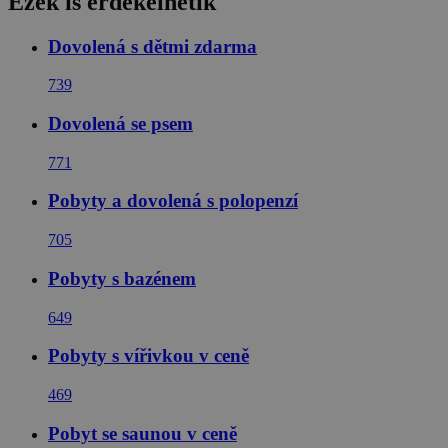
Ezek is érdekelhetik
Dovolená s dětmi zdarma
739
Dovolená se psem
771
Pobyty a dovolená s polopenzí
705
Pobyty s bazénem
649
Pobyty s vířivkou v ceně
469
Pobyt se saunou v ceně