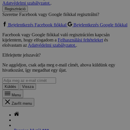
Adatvédelmi szabályzatot.
.
Regisztráció
Szeretne Facebook vagy Google fiókkal regisztrálni?
Bejelentkezés Facebook fiókkal
Bejelentkezés Google fiókkal
Facebook vagy Google fiókkal való regisztrációm kapcsán
kijelentem, hogy elfogadom a
Felhasználási feltételeket
és
elolvastam az
Adatvédelmi szabályzatot.
.
Elfelejtette jelszavát?
Ne aggódjon, csak adja meg e-mail címét, ahova küldünk egy
hivatkozást, így megadhat egy újat.
Küldés
Vissza
Menu
Zavřít menu