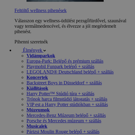
Feltöltő wellness pihenések
Válasszon egy wellness-üdülést pezsgőfürdővel, szaunával
vagy termálmedencével, és élvezze a jól megérdemelt
pihenést.
Pihenni szeretnék
Élmények
Vidámparkok
Europa-Park: Belépő és prémium szállás
Playmobil Funpark belépő + szállás
LEGOLAND® Deutschland belépő + szállás
Koncertek
Backstreet Boys in Düsseldorf + szállás
Kiállítások
Harry Potter™ Stúdió túra + szállás
Trónok harca filmstúdió látogatás + szállás
VIP est a Harry Potter stúdiókban + szállás
Múzeumok
Mercedes-Benz Múzeum belépő + szállás
Porsche és Mercedes múzeum + szállás
Musicalek
Párizsi Moulin Rouge belépő + szállás