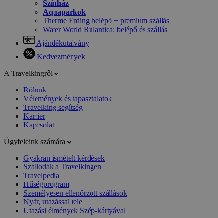
Színház
Aquaparkok
Therme Erding belépő + prémium szállás
Water World Rulantica: belépő és szállás
Ajándékutalvány
Kedvezmények
A Travelkingről
Rólunk
Vélemények és tapasztalatok
Travelking segítség
Karrier
Kapcsolat
Ügyfeleink számára
Gyakran ismételt kérdések
Szállodák a Travelkingen
Travelpedia
Hűségprogram
Személyesen ellenőrzött szállások
Nyár, utazással tele
Utazási élmények Szép-kártyával