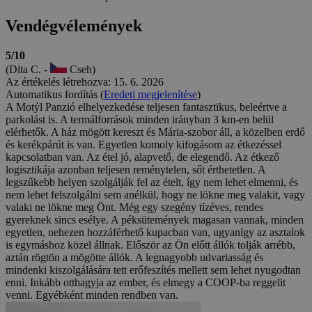
Vendégvélemények
5/10
(Dita C. -
Cseh)
Az értékelés létrehozva: 15. 6. 2026
Automatikus fordítás (
Eredeti megjelenítése
)
A Motýl Panzió elhelyezkedése teljesen fantasztikus, beleértve a
parkolást is. A termálforrások minden irányban 3 km-en belül
elérhetők. A ház mögött kereszt és Mária-szobor áll, a közelben erdő
és kerékpárút is van. Egyetlen komoly kifogásom az étkezéssel
kapcsolatban van. Az étel jó, alapvető, de elegendő. Az étkező
logisztikája azonban teljesen reménytelen, sőt érthetetlen. A
legszűkebb helyen szolgálják fel az ételt, így nem lehet elmenni, és
nem lehet felszolgálni sem anélkül, hogy ne lökne meg valakit, vagy
valaki ne lökne meg Önt. Még egy szegény tízéves, rendes
gyereknek sincs esélye. A péksütemények magasan vannak, minden
egyetlen, nehezen hozzáférhető kupacban van, ugyanígy az asztalok
is egymáshoz közel állnak. Először az Ön előtt állók tolják arrébb,
aztán rögtön a mögötte állók. A legnagyobb udvariasság és
mindenki kiszolgálására tett erőfeszítés mellett sem lehet nyugodtan
enni. Inkább otthagyja az ember, és elmegy a COOP-ba reggelit
venni. Egyébként minden rendben van.