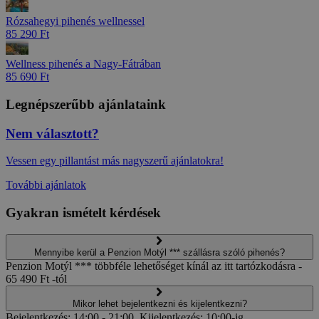
Rózsahegyi pihenés wellnessel
85 290 Ft
Wellness pihenés a Nagy-Fátrában
85 690 Ft
Legnépszerűbb ajánlataink
Nem választott?
Vessen egy pillantást más nagyszerű ajánlatokra!
További ajánlatok
Gyakran ismételt kérdések
Mennyibe kerül a Penzion Motýl *** szállásra szóló pihenés?
Penzion Motýl *** többféle lehetőséget kínál az itt tartózkodásra -
65 490 Ft -tól
Mikor lehet bejelentkezni és kijelentkezni?
Bejelentkezés: 14:00 - 21:00, Kijelentkezés: 10:00-ig