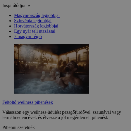
Inspirálódjon
Magyarország legjobbjai
Szlovénia legjobbjai
Horvátország legjobbjai
Egy nyár teli utazással
7 magyar régió
Feltöltő wellness pihenések
Válasszon egy wellness-üdülést pezsgőfürdővel, szaunával vagy
termálmedencével, és élvezze a jól megérdemelt pihenést.
Pihenni szeretnék