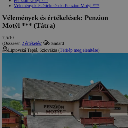
Penzion Motýl ***
Vélemények és értékelések: Penzion Motýl ***
Vélemények és értékelések: Penzion
Motýl *** (Tátra)
7,5/10
(Összesen
2 értékelés
)
Standard
Liptovská Teplá, Szlovákia (
Térkép megjelenítése
)