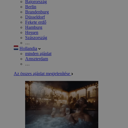
Bajorország
Berlin
Brandenburg
Düsseldorf
Fekete erdő
Hamburg
Hessen
Szászország
…
Hollandia
minden ajánlat
Amszterdam
…
Az összes ajánlat megjelenítése