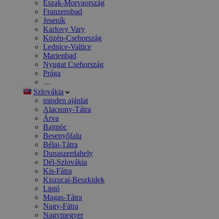
Észak-Morvaország
Franzensbad
Jeseník
Karlovy Vary
Közép-Csehország
Lednice-Valtice
Marienbad
Nyugat Csehország
Prága
…
Szlovákia
minden ajánlat
Alacsony-Tátra
Árva
Bajmóc
Besenyőfalu
Bélai-Tátra
Dunaszerdahely
Dél-Szlovákia
Kis-Fátra
Kiszucai-Beszkidek
Liptó
Magas-Tátra
Nagy-Fátra
Nagymegyer