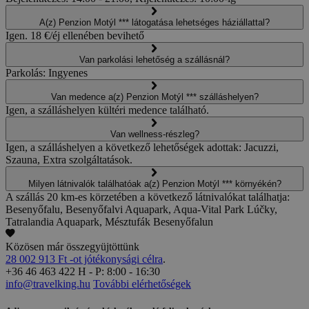
A(z) Penzion Motýl *** látogatása lehetséges háziállattal?
Igen. 18 €/éj ellenében bevihető
Van parkolási lehetőség a szállásnál?
Parkolás: Ingyenes
Van medence a(z) Penzion Motýl *** szálláshelyen?
Igen, a szálláshelyen kültéri medence található.
Van wellness-részleg?
Igen, a szálláshelyen a következő lehetőségek adottak: Jacuzzi,
Szauna, Extra szolgáltatások.
Milyen látnivalók találhatóak a(z) Penzion Motýl *** környékén?
A szállás 20 km-es körzetében a következő látnivalókat találhatja:
Besenyőfalu, Besenyőfalvi Aquapark, Aqua-Vital Park Lúčky,
Tatralandia Aquapark, Mésztufák Besenyőfalun
Közösen már összegyüjtöttünk
28 002 913 Ft -ot jótékonysági célra
.
+36 46 463 422
H - P: 8:00 - 16:30
info@travelking.hu
További elérhetőségek