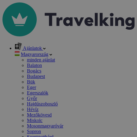
Ajánlatok
Magyarország
minden ajánlat
Balaton
Bogács
Budapest
Bük
Eger
Egerszalók
Győr
Hajdúszoboszló
Hévíz
Mezőkövesd
Miskolc
Mosonmagyaróvár
Sopron
Szentgotthárd