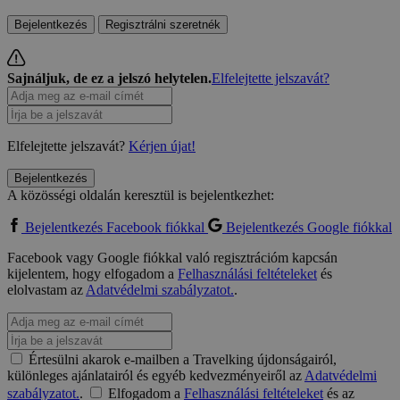
Bejelentkezés
Regisztrálni szeretnék
Sajnáljuk, de ez a jelszó helytelen.
Elfelejtette jelszavát?
Elfelejtette jelszavát?
Kérjen újat!
Bejelentkezés
A közösségi oldalán keresztül is bejelentkezhet:
Bejelentkezés Facebook fiókkal
Bejelentkezés Google fiókkal
Facebook vagy Google fiókkal való regisztrációm kapcsán
kijelentem, hogy elfogadom a
Felhasználási feltételeket
és
elolvastam az
Adatvédelmi szabályzatot.
.
Értesülni akarok e-mailben a Travelking újdonságairól,
különleges ajánlatairól és egyéb kedvezményeiről az
Adatvédelmi
szabályzatot.
.
Elfogadom a
Felhasználási feltételeket
és az