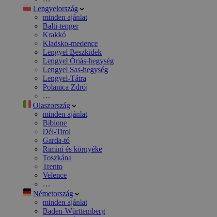
Lengyelország
minden ajánlat
Balti-tenger
Krakkó
Kladsko-medence
Lengyel Beszkidek
Lengyel Óriás-hegység
Lengyel Sas-hegység
Lengyel-Tátra
Polanica Zdrój
…
Olaszország
minden ajánlat
Bibione
Dél-Tirol
Garda-tó
Rimini és környéke
Toszkána
Trento
Velence
…
Németország
minden ajánlat
Baden-Württemberg