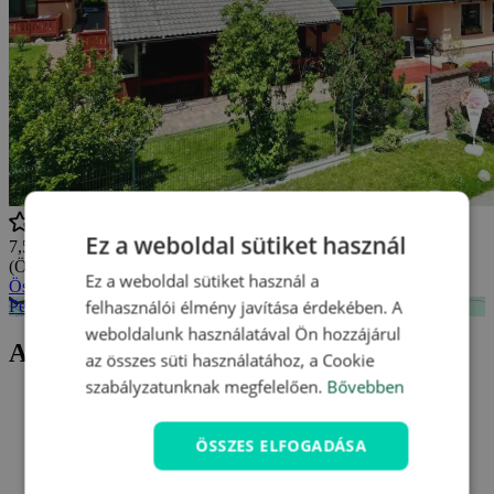
Ez a weboldal sütiket használ
7,5/10
(Összesen
2 értékelés
)
Ez a weboldal sütiket használ a
Összes vélemény megtekintése
felhasználói élmény javítása érdekében. A
Penzion Motýl *** - mapa
weboldalunk használatával Ön hozzájárul
Aktuális ajánlatunk Penzion Motýl ***
az összes süti használatához, a Cookie
szabályzatunknak megfelelően.
Bővebben
ÖSSZES ELFOGADÁSA