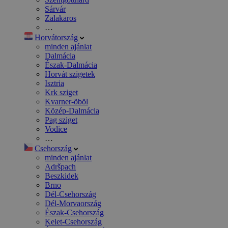
Sárvár
Zalakaros
…
Horvátország
minden ajánlat
Dalmácia
Észak-Dalmácia
Horvát szigetek
Isztria
Krk sziget
Kvarner-öböl
Közép-Dalmácia
Pag sziget
Vodice
…
Csehország
minden ajánlat
Adršpach
Beszkidek
Brno
Dél-Csehország
Dél-Morvaország
Észak-Csehország
Kelet-Csehország