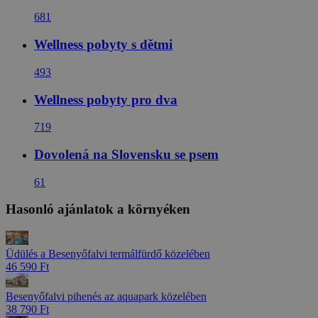
681
Wellness pobyty s dětmi
493
Wellness pobyty pro dva
719
Dovolená na Slovensku se psem
61
Hasonló ajánlatok a környéken
Üdülés a Besenyőfalvi termálfürdő közelében
46 590 Ft
Besenyőfalvi pihenés az aquapark közelében
38 790 Ft