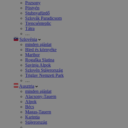
Pozsony
Pöstyén
Stubnyafürdő
Szlovák Paradicsom
Trencsénteplic
Tátra
…
Szlovénia
minden ajánlat
Bled és környéke
Maribor
Rogaška Slatina
Savinja Alpok
Szlovén Stájerország
Triglav Nemzeti Park
…
Ausztria
minden ajánlat
Alacsony-Tauern
Alpok
Bécs
Magas-Tauern
Karintia
Stájerország
…