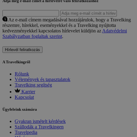
Adja meg e-mail címét a hírlevélre való feliratkozáshoz
Az e-mail címem megadásával hozzájárulok, hogy a Travelking
részemre, hírekkel, eseményekkel és a Travelking nyújtotta
kedvezményekkel kapcsolatos hírlevelet küldjön az
Adatvédelmi
Szabályzatban foglaltak szerint
.
Hírlevél feliratkozás
A Travelkingről
Rólunk
Vélemények és tapasztalatok
Travelking segítség
Karrier
Kapcsolat
Ügyfeleink számára
Gyakran ismételt kérdések
Szállodák a Travelkingen
Travelpedia