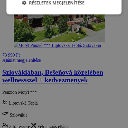
RÉSZLETEK MEGJELENÍTÉSE
73 990 Ft
Ajánlat megjelenítése
Szlovákiában, Bešeňová közelében
wellnessszel + kedvezmények
Penzion Motýl ***
Liptovská Teplá
Szlovákia
2 fő részére
Félpanziós ellátás