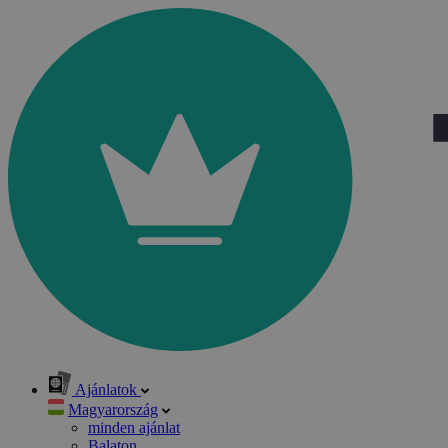
Ajánlatok
Magyarország
minden ajánlat
Balaton