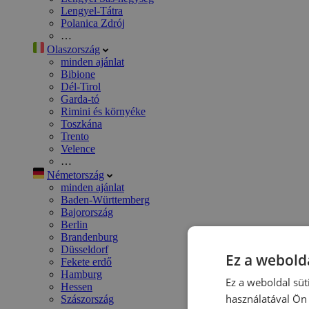
Lengyel-Tátra
Polanica Zdrój
…
Olaszország
minden ajánlat
Bibione
Dél-Tirol
Garda-tó
Rimini és környéke
Toszkána
Trento
Velence
…
Németország
minden ajánlat
Baden-Württemberg
Bajorország
Berlin
Brandenburg
Düsseldorf
Ez a webolda
Fekete erdő
Hamburg
Ez a weboldal süt
Hessen
használatával Ön 
Szászország