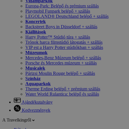
Vidámparkok
Europa-Park: Belépő és prémium szállás
Playmobil Funpark belépő + szállás
LEGOLAND® Deutschland belépő + szállás
Koncertek
Backstreet Boys in Düsseldorf + szállás
Kiállítások
Harry Potter™ Stúdió túra + szállás
Trónok harca filmstúdió látogatás + szállás
VIP est a Harry Potter stúdiókban + szállás
Múzeumok
Mercedes-Benz Múzeum belépő + szállás
Porsche és Mercedes múzeum + szállás
Musicalek
Párizsi Moulin Rouge belépő + szállás
Színház
Aquaparkok
Therme Erding belépő + prémium szállás
Water World Rulantica: belépő és szállás
Ajándékutalvány
Kedvezmények
A Travelkingről