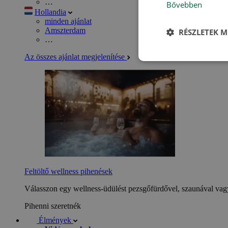
…
Bővebben
Hollandia
minden ajánlat
Amszterdam
RÉSZLETEK M
…
Az összes ajánlat megjelenítése
Feltöltő wellness pihenések
Válasszon egy wellness-üdülést pezsgőfürdővel, szaunával vagy
Pihenni szeretnék
Élmények