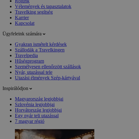
Rólunk
Vélemények és tapasztalatok
Travelking segítség
Karrier
Kapcsolat
Ügyfeleink számára
Gyakran ismételt kérdések
Szállodák a Travelkingen
Travelpedia
Hűségprogram
Személyesen ellenőrzött szállások
Nyár, utazással tele
Utazási élmények Szép-kártyával
Inspirálódjon
Magyarország legjobbjai
Szlovénia legjobbjai
Horvátország legjobbjai
Egy nyár teli utazással
7 magyar régió