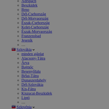
Adršpach
Beszkidek
Brno
Dél-Csehország
Dél-Morvaország
Észak-Csehország
Kelet-Csehország
Észak-Morvaország
Franzensbad
Jeseník
…
Szlovákia
minden ajánlat
Alacsony-Tátra
Árva
Bajmóc
Besenyőfalu
Bélai-Tátra
Dunaszerdahely
Dél-Szlovákia
Kis-Fátra
Kiszucai-Beszkidek
Liptó
…
Szlovénia