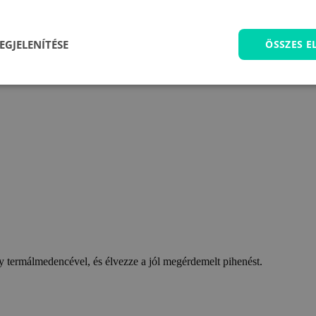
EGJELENÍTÉSE
ÖSSZES 
 termálmedencével, és élvezze a jól megérdemelt pihenést.