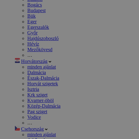
Bogács
Budapest
Bük
Eger
Egerszalók
Győr
Hajdúszoboszló
Hévíz
Mezőkövesd
…
Horvátország
minden ajánlat
Dalmácia
Észak-Dalmácia
Horvát szigetek
Isztria
Krk sziget
Kvarner-öböl
Közép-Dalmácia
Pag sziget
Vodice
…
Csehország
minden ajánlat