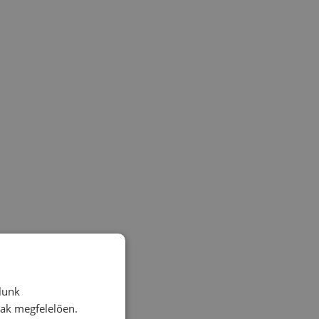
lunk
nak megfelelően.