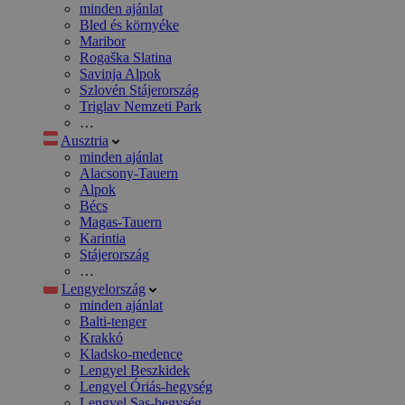
minden ajánlat
Bled és környéke
Maribor
Rogaška Slatina
Savinja Alpok
Szlovén Stájerország
Triglav Nemzeti Park
…
Ausztria
minden ajánlat
Alacsony-Tauern
Alpok
Bécs
Magas-Tauern
Karintia
Stájerország
…
Lengyelország
minden ajánlat
Balti-tenger
Krakkó
Kladsko-medence
Lengyel Beszkidek
Lengyel Óriás-hegység
Lengyel Sas-hegység