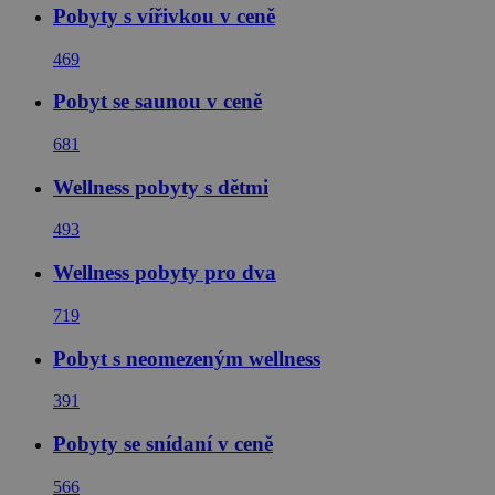
Pobyty s vířivkou v ceně
469
Pobyt se saunou v ceně
681
Wellness pobyty s dětmi
493
Wellness pobyty pro dva
719
Pobyt s neomezeným wellness
391
Pobyty se snídaní v ceně
566