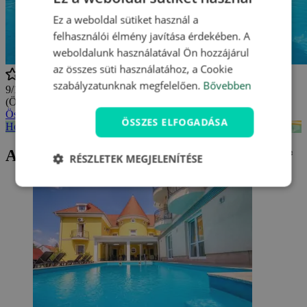
Ez a weboldal sütiket használ a
felhasználói élmény javítása érdekében. A
weboldalunk használatával Ön hozzájárul
az összes süti használatához, a Cookie
szabályzatunknak megfelelően.
Bővebben
9/10
(Összesen
3 értékelés
)
Összes vélemény megtekintése
ÖSSZES ELFOGADÁSA
Hotel Villa Park *** - mapa
Aktuális ajánlatunk Hotel Villa Park ***
RÉSZLETEK MEGJELENÍTÉSE