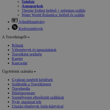
Színház
Aquaparkok
Therme Erding belépő + prémium szállás
Water World Rulantica: belépő és szállás
Ajándékutalvány
Kedvezmények
A Travelkingről
Rólunk
Vélemények és tapasztalatok
Travelking segítség
Karrier
Kapcsolat
Ügyfeleink számára
Gyakran ismételt kérdések
Szállodák a Travelkingen
Travelpedia
Hűségprogram
Személyesen ellenőrzött szállások
Nyár, utazással tele
Utazási élmények Szép-kártyával