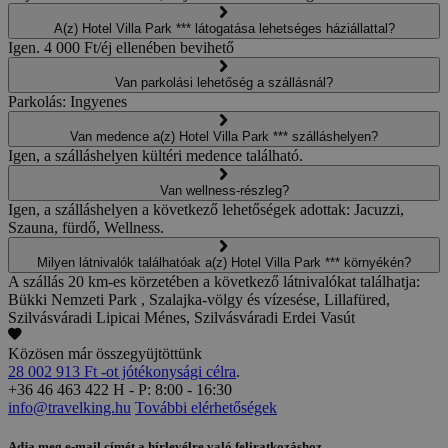
A(z) Hotel Villa Park *** látogatása lehetséges háziállattal?
Igen. 4 000 Ft/éj ellenében bevihető
Van parkolási lehetőség a szállásnál?
Parkolás: Ingyenes
Van medence a(z) Hotel Villa Park *** szálláshelyen?
Igen, a szálláshelyen kültéri medence található.
Van wellness-részleg?
Igen, a szálláshelyen a következő lehetőségek adottak: Jacuzzi,
Szauna, fürdő, Wellness.
Milyen látnivalók találhatóak a(z) Hotel Villa Park *** környékén?
A szállás 20 km-es körzetében a következő látnivalókat találhatja:
Bükki Nemzeti Park , Szalajka-völgy és vízesése, Lillafüred,
Szilvásváradi Lipicai Ménes, Szilvásváradi Erdei Vasút
Közösen már összegyüjtöttünk
28 002 913 Ft -ot jótékonysági célra
.
+36 46 463 422
H - P: 8:00 - 16:30
info@travelking.hu
További elérhetőségek
Adja meg e-mail címét a hírlevélre való feliratkozáshoz