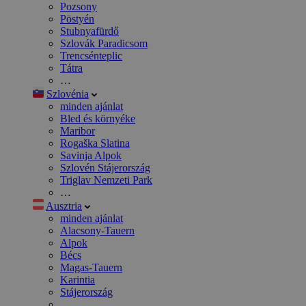
Pozsony
Pöstyén
Stubnyafürdő
Szlovák Paradicsom
Trencsénteplic
Tátra
…
Szlovénia
minden ajánlat
Bled és környéke
Maribor
Rogaška Slatina
Savinja Alpok
Szlovén Stájerország
Triglav Nemzeti Park
…
Ausztria
minden ajánlat
Alacsony-Tauern
Alpok
Bécs
Magas-Tauern
Karintia
Stájerország
…