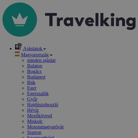
Ajánlatok
Magyarország
minden ajánlat
Balaton
Bogács
Budapest
Bük
Eger
Egerszalók
Győr
Hajdúszoboszló
Hévíz
Mezőkövesd
Miskolc
Mosonmagyaróvár
Sopron
Szentgotthárd