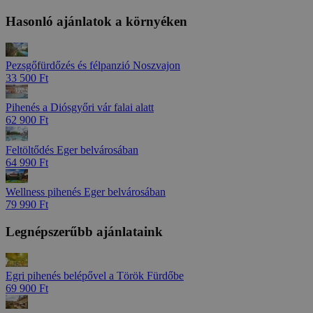
Hasonló ajánlatok a környéken
Pezsgőfürdőzés és félpanzió Noszvajon
33 500 Ft
Pihenés a Diósgyőri vár falai alatt
62 900 Ft
Feltöltődés Eger belvárosában
64 990 Ft
Wellness pihenés Eger belvárosában
79 990 Ft
Legnépszerűbb ajánlataink
Egri pihenés belépővel a Török Fürdőbe
69 900 Ft