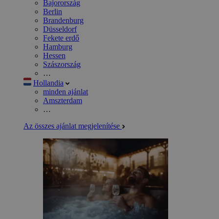
Bajorország
Berlin
Brandenburg
Düsseldorf
Fekete erdő
Hamburg
Hessen
Szászország
…
Hollandia
minden ajánlat
Amszterdam
…
Az összes ajánlat megjelenítése