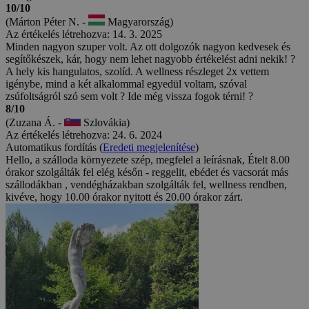
10/10
(Márton Péter N. -
Magyarország)
Az értékelés létrehozva: 14. 3. 2025
Minden nagyon szuper volt. Az ott dolgozók nagyon kedvesek és
segítőkészek, kár, hogy nem lehet nagyobb értékelést adni nekik! ?
A hely kis hangulatos, szolíd. A wellness részleget 2x vettem
igénybe, mind a két alkalommal egyedül voltam, szóval
zsúfoltságról szó sem volt ? Ide még vissza fogok térni! ?
8/10
(Zuzana Á. -
Szlovákia)
Az értékelés létrehozva: 24. 6. 2024
Automatikus fordítás (
Eredeti megjelenítése
)
Hello, a szálloda környezete szép, megfelel a leírásnak, Ételt 8.00
órakor szolgálták fel elég későn - reggelit, ebédet és vacsorát más
szállodákban , vendégházakban szolgálták fel, wellness rendben,
kivéve, hogy 10.00 órakor nyitott és 20.00 órakor zárt.