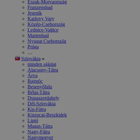
Észak-Morvaország
Franzensbad
Jeseník
Karlovy Vary
Közép-Csehország
Lednice-Valtice
Marienbad
Nyugat Csehország
Prága
…
Szlovákia
minden ajánlat
Alacsony-Tátra
Árva
Bajmóc
Besenyőfalu
Bélai-Tátra
Dunaszerdahely
Dél-Szlovákia
Kis-Fátra
Kiszucai-Beszkidek
Liptó
Magas-Tátra
Nagy-Fátra
Nagymegyer