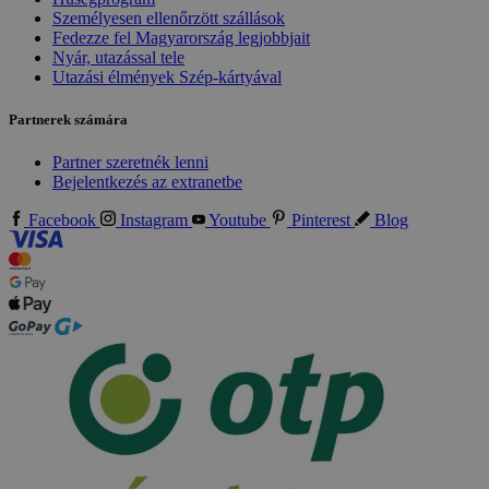
Személyesen ellenőrzött szállások
Fedezze fel Magyarország legjobbjait
Nyár, utazással tele
Utazási élmények Szép-kártyával
Partnerek számára
Partner szeretnék lenni
Bejelentkezés az extranetbe
Facebook
Instagram
Youtube
Pinterest
Blog