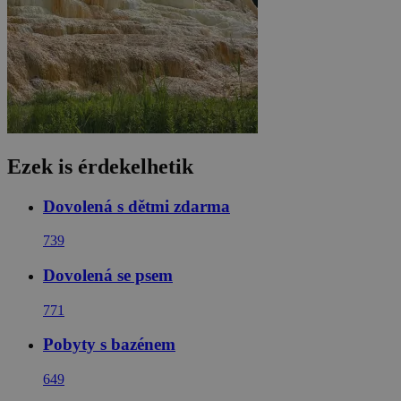
Ezek is érdekelhetik
Dovolená s dětmi zdarma
739
Dovolená se psem
771
Pobyty s bazénem
649