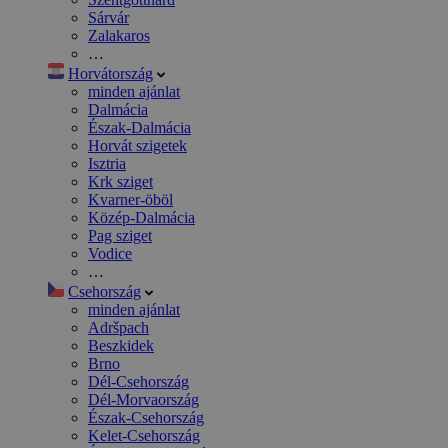
Sárvár
Zalakaros
…
Horvátország
minden ajánlat
Dalmácia
Észak-Dalmácia
Horvát szigetek
Isztria
Krk sziget
Kvarner-öböl
Közép-Dalmácia
Pag sziget
Vodice
…
Csehország
minden ajánlat
Adršpach
Beszkidek
Brno
Dél-Csehország
Dél-Morvaország
Észak-Csehország
Kelet-Csehország