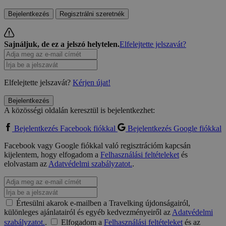
Bejelentkezés
Regisztrálni szeretnék
Sajnáljuk, de ez a jelszó helytelen.
Elfelejtette jelszavát?
Elfelejtette jelszavát?
Kérjen újat!
Bejelentkezés
A közösségi oldalán keresztül is bejelentkezhet:
Bejelentkezés Facebook fiókkal
Bejelentkezés Google fiókkal
Facebook vagy Google fiókkal való regisztrációm kapcsán
kijelentem, hogy elfogadom a
Felhasználási feltételeket
és
elolvastam az
Adatvédelmi szabályzatot.
.
Értesülni akarok e-mailben a Travelking újdonságairól,
különleges ajánlatairól és egyéb kedvezményeiről az
Adatvédelmi
szabályzatot.
.
Elfogadom a
Felhasználási feltételeket
és az