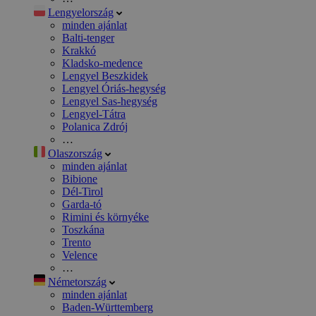
Lengyelország
minden ajánlat
Balti-tenger
Krakkó
Kladsko-medence
Lengyel Beszkidek
Lengyel Óriás-hegység
Lengyel Sas-hegység
Lengyel-Tátra
Polanica Zdrój
…
Olaszország
minden ajánlat
Bibione
Dél-Tirol
Garda-tó
Rimini és környéke
Toszkána
Trento
Velence
…
Németország
minden ajánlat
Baden-Württemberg