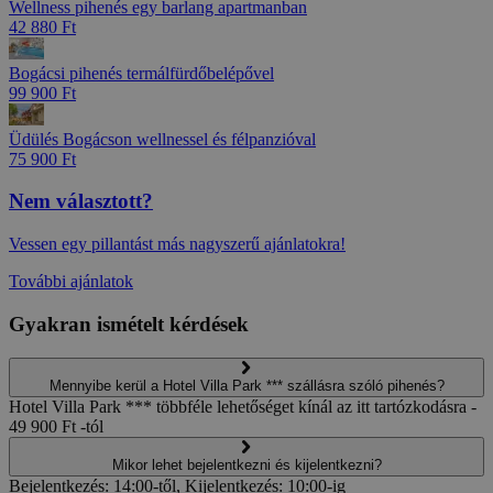
Wellness pihenés egy barlang apartmanban
42 880 Ft
Bogácsi pihenés termálfürdőbelépővel
99 900 Ft
Üdülés Bogácson wellnessel és félpanzióval
75 900 Ft
Nem választott?
Vessen egy pillantást más nagyszerű ajánlatokra!
További ajánlatok
Gyakran ismételt kérdések
Mennyibe kerül a Hotel Villa Park *** szállásra szóló pihenés?
Hotel Villa Park *** többféle lehetőséget kínál az itt tartózkodásra -
49 900 Ft -tól
Mikor lehet bejelentkezni és kijelentkezni?
Bejelentkezés: 14:00-től, Kijelentkezés: 10:00-ig