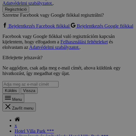
Adatvédelmi szabályzatot.
.
Regisztráció
Szeretne Facebook vagy Google fiókkal regisztrálni?
Bejelentkezés Facebook fiókkal
Bejelentkezés Google fiókkal
Facebook vagy Google fiókkal való regisztrációm kapcsán
kijelentem, hogy elfogadom a
Felhasználási feltételeket
és
elolvastam az
Adatvédelmi szabályzatot.
.
Elfelejtette jelszavát?
Ne aggódjon, csak adja meg e-mail címét, ahova küldünk egy
hivatkozást, így megadhat egy újat.
Küldés
Vissza
Menu
Zavřít menu
x
Hotel Villa Park ***