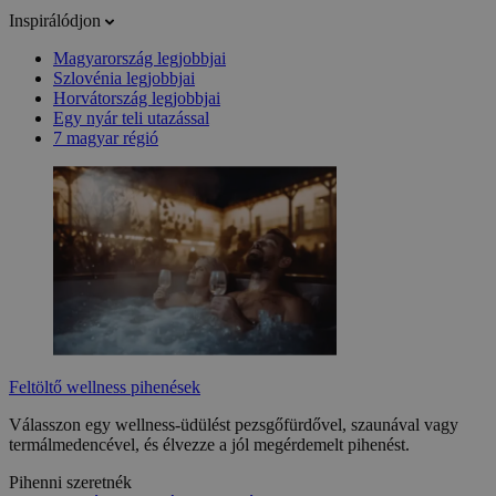
Inspirálódjon
Magyarország legjobbjai
Szlovénia legjobbjai
Horvátország legjobbjai
Egy nyár teli utazással
7 magyar régió
Feltöltő wellness pihenések
Válasszon egy wellness-üdülést pezsgőfürdővel, szaunával vagy
termálmedencével, és élvezze a jól megérdemelt pihenést.
Pihenni szeretnék