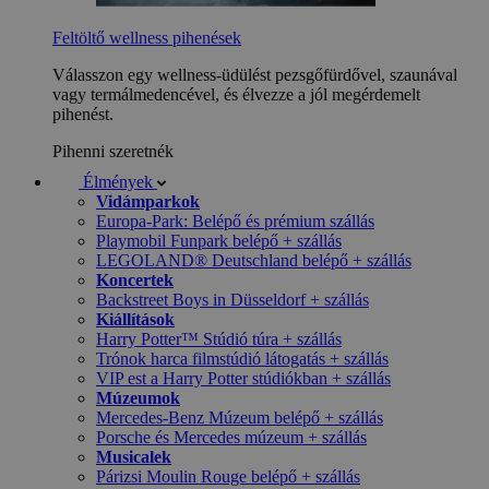
Feltöltő wellness pihenések
Válasszon egy wellness-üdülést pezsgőfürdővel, szaunával
vagy termálmedencével, és élvezze a jól megérdemelt
pihenést.
Pihenni szeretnék
Élmények
Vidámparkok
Europa-Park: Belépő és prémium szállás
Playmobil Funpark belépő + szállás
LEGOLAND® Deutschland belépő + szállás
Koncertek
Backstreet Boys in Düsseldorf + szállás
Kiállítások
Harry Potter™ Stúdió túra + szállás
Trónok harca filmstúdió látogatás + szállás
VIP est a Harry Potter stúdiókban + szállás
Múzeumok
Mercedes-Benz Múzeum belépő + szállás
Porsche és Mercedes múzeum + szállás
Musicalek
Párizsi Moulin Rouge belépő + szállás