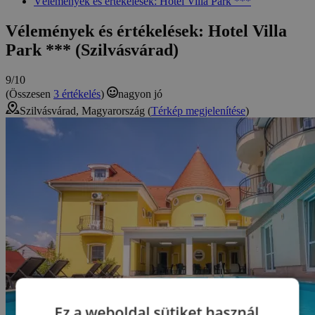
Vélemények és értékelések: Hotel Villa Park ***
Vélemények és értékelések: Hotel Villa
Park *** (Szilvásvárad)
9/10
(Összesen
3 értékelés
)
nagyon jó
Szilvásvárad, Magyarország (
Térkép megjelenítése
)
Ez a weboldal sütiket használ