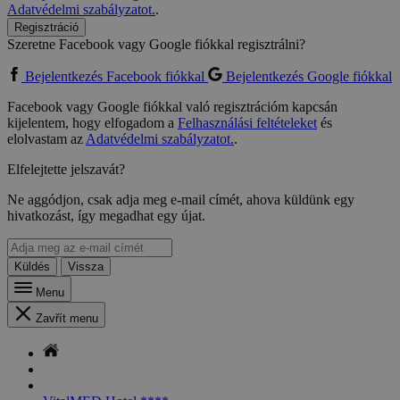
Adatvédelmi szabályzatot.
.
Regisztráció
Szeretne Facebook vagy Google fiókkal regisztrálni?
Bejelentkezés Facebook fiókkal
Bejelentkezés Google fiókkal
Facebook vagy Google fiókkal való regisztrációm kapcsán
kijelentem, hogy elfogadom a
Felhasználási feltételeket
és
elolvastam az
Adatvédelmi szabályzatot.
.
Elfelejtette jelszavát?
Ne aggódjon, csak adja meg e-mail címét, ahova küldünk egy
hivatkozást, így megadhat egy újat.
Küldés
Vissza
Menu
Zavřít menu