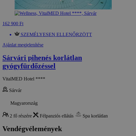
162 900 Ft
SZEMÉLYESEN ELLENŐRZÖTT
Ajánlat megjelenítése
Sárvári pihenés korlátlan
gyógyfürdőzéssel
VitalMED Hotel ****
Sárvár
Magyarország
2 fő részére
Félpanziós ellátás
Spa korlátlan
Vendégvélemények