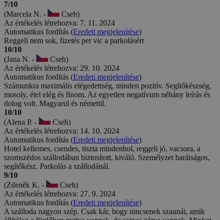
(Jaromír K. -
Cseh)
Az értékelés létrehozva: 8. 5. 2026
Automatikus fordítás (
Eredeti megjelenítése
)
ELÉGEDETT VOLTUNK
10/10
(Mónika M. -
Magyarország)
Az értékelés létrehozva: 11. 4. 2026
Maximálisan elégedett vagyok a szállással: tiszta, rendezett
környezet, kényelmes, jól felszerelt szobák, udvarias és segítőkész
személyzet. Minden igényünket igyekeztek maximálisan és gyorsan
teljesíteni. A reggeli finom, változatos, minden igényt kielégítő volt.
Biztos visszamegyünk még máskor is, mert rövid volt az idő, hogy
minden szolgáltatást igénybe tudjunk venni.
10/10
(Zsuzsanna Irén S. -
Magyarország)
Az értékelés létrehozva: 8. 4. 2026
Teljesen elégedett voltam!
10/10
(Éva H. -
Magyarország)
Az értékelés létrehozva: 15. 2. 2026
Minden a leírtak alapján történt illetve megfelelt. Szuper hely!
8/10
(Károly P. -
Magyarország)
Az értékelés létrehozva: 13. 9. 2025
Üdvözletem. A személyzet udvarias, a szállás jó helyen van,