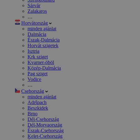
Sárvár
Zalakaros
…
Horvátország
minden ajánlat
Dalmácia
Észak-Dalmácia
Horvát szigetek
Isztria
Krk sziget
Kvarner-öböl
Közép-Dalmácia
Pag sziget
Vodice
…
Csehország
minden ajánlat
Adršpach
Beszkidek
Brno
Dél-Csehország
Dél-Morvaország
Észak-Csehország
Kelet-Csehország