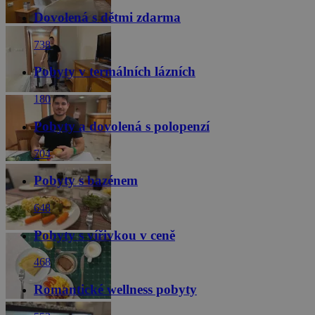
cseh fordítások a szobákban, a fő információk németül és angolul,
nem minden nyelvet tudunk, és meg kell használni a fordítók,
egyébként minden kiváló.
10/10
(Václav Š. -
Cseh)
Az értékelés létrehozva: 15. 2. 2024
Automatikus fordítás (
Eredeti megjelenítése
)
Meg voltunk elégedve az ott tartózkodásunkkal, az ételek jók voltak,
a vacsorákat a szomszédos Park INN szállodában tartják, ahol
nagyobb a vendégforgalom és kicsit zajosabb a légkör. A kapcsolat a
gyógyfürdővel remek volt, a szaunavilág tökéletes. A személyzet
mosolygós és segítőkész.
10/10
(Václav Š. -
Cseh)
Az értékelés létrehozva: 15. 2. 2024
Automatikus fordítás (
Eredeti megjelenítése
)
Meg voltunk elégedve az itt tartózkodásunkkal, a superior szoba
tényleg hatalmas és két erkélyes, az ételek jók, a vacsorák a
szomszédos Park INN szállodában vannak, ahol nagyobb a
vendégforgalom és kicsit zajosabb a hangulat. A kapcsolat a
gyógyfürdővel remek volt, a szaunavilág tökéletes.
10/10
(miroslav J. -
Cseh)
Az értékelés létrehozva: 28. 1. 2024