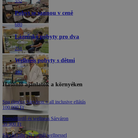
Automatikus fordítás (
Eredeti megjelenítése
)
Elégedettség mindenben.
A Travelking által ellenőrizve
“A VitalMED Hotel **** minden szempontból tökéletes választás
volt! A szálloda közvetlenül kapcsolódik a híres Sárvári
Gyógyfürdőhöz, ahová korlátlanul átjárhattunk az utalvány
részeként. Mi a termálvizes medencékben, pezsgőfürdőkben és a
szaunavilágban lazítottunk elsősorban. A hotelben a svédasztalos
reggelik és vacsorák során mindig finomat ettünk és a felszolgálás is
figyelmes volt. Azt gondolom hogy a szálloda jó választás egy
hétvégére, de akár hosszabb nyaralásra is, a kényelmes szobák
miatt. Ha kellemes környezetben pihenne, érdemes ellátogatnia.”
Teljes értékelés