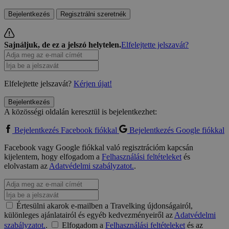
Bejelentkezés
Regisztrálni szeretnék
Sajnáljuk, de ez a jelszó helytelen.
Elfelejtette jelszavát?
Elfelejtette jelszavát?
Kérjen újat!
Bejelentkezés
A közösségi oldalán keresztül is bejelentkezhet:
Bejelentkezés Facebook fiókkal
Bejelentkezés Google fiókkal
Facebook vagy Google fiókkal való regisztrációm kapcsán
kijelentem, hogy elfogadom a
Felhasználási feltételeket
és
elolvastam az
Adatvédelmi szabályzatot.
.
Értesülni akarok e-mailben a Travelking újdonságairól,
különleges ajánlatairól és egyéb kedvezményeiről az
Adatvédelmi
szabályzatot.
.
Elfogadom a
Felhasználási feltételeket
és az