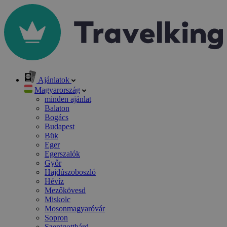
Ajánlatok
Magyarország
minden ajánlat
Balaton
Bogács
Budapest
Bük
Eger
Egerszalók
Győr
Hajdúszoboszló
Hévíz
Mezőkövesd
Miskolc
Mosonmagyaróvár
Sopron
Szentgotthárd