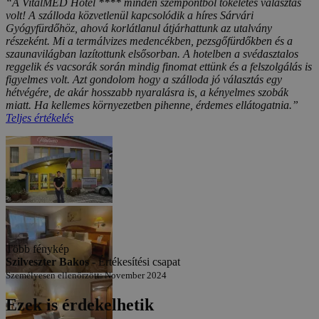
minden SUPER szép szálloda , jó ételek , nagyszerű úszás Bónusz -
lehet beszélni csehül
10/10
(weiner V. -
Cseh)
Az értékelés létrehozva: 9. 6. 2024
Automatikus fordítás (
Eredeti megjelenítése
)
Rendkívül elégedettek voltunk.
9/10
(Petr D. -
Cseh)
Az értékelés létrehozva: 9. 5. 2024
Automatikus fordítás (
Eredeti megjelenítése
)
Sajnos a szobánk a szomszédos szállodára nézett, és éjszaka nagyon
zavart minket a légkondicionálók zúgása ebből a szállodából,
egyébként minden rendben volt.
10/10
(Jaroslav M. -
Cseh)
Az értékelés létrehozva: 2. 5. 2024
Automatikus fordítás (
Eredeti megjelenítése
)
Minden rendben volt. A személyzet tökéletes volt, az ételek is. Egy
kirándulás mindenképpen Sopronba, jó megállni a Neszidei tónál.
9/10
(eva D. -
Cseh)
Az értékelés létrehozva: 14. 3. 2024
Automatikus fordítás (
Eredeti megjelenítése
)
A személyzet nagyon kedves és segítőkész, szerettük volna, hogy