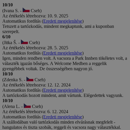
10/10
(Eliška K. -
Cseh)
Az értékelés létrehozva: 18. 6. 2026
Automatikus fordítás (
Eredeti megjelenítése
)
Mindennel elégedettek voltunk,
10/10