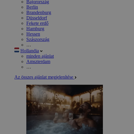
Bajorország
Berlin
Brandenburg
Düsseldorf
Fekete erdő
Hamburg
Hessen
Szászország
…
Hollandia
minden ajánlat
Amszterdam
…
Az összes ajánlat megjelenítése