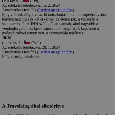
dolog volt. Magyarul és németül.
10/10
(Alena P. -
Cseh)
Az értékelés létrehozva: 14. 10. 2024
Automatikus fordítás (
Eredeti megjelenítése
)
Hotel kellemes, csendes, tiszta mindenhol, reggeli jó, vacsora, a
szomszédos szállodában biztosított, kiváló. Személyzet barátságos,
segítőkész. Parkolás a szállodánál.
9/10
(Zdeněk K. -
Cseh)
Az értékelés létrehozva: 27. 9. 2024
Automatikus fordítás (
Eredeti megjelenítése
)
A szálloda nagyon szép. Csak kár, hogy nincsenek szaunái, amik
állítólag a fürdőben nyitva vannak, de sajnos zárva vannak. Minket
a szálloda kárpótolt, így tőlük és köszönjük.
10/10
(Jarmila Z. -
Cseh)
Az értékelés létrehozva: 22. 9. 2024
Automatikus fordítás (
Eredeti megjelenítése
)
Egy nagyon élvezetes, pihentető hét egy nagyszerű környezetben.
10/10
(Richard J. -
Cseh)
Az értékelés létrehozva: 17. 9. 2024
Automatikus fordítás (
Eredeti megjelenítése
)