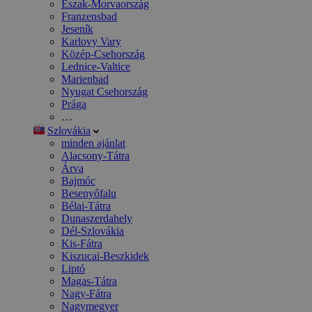
Észak-Morvaország
Franzensbad
Jeseník
Karlovy Vary
Közép-Csehország
Lednice-Valtice
Marienbad
Nyugat Csehország
Prága
…
Szlovákia
minden ajánlat
Alacsony-Tátra
Árva
Bajmóc
Besenyőfalu
Bélai-Tátra
Dunaszerdahely
Dél-Szlovákia
Kis-Fátra
Kiszucai-Beszkidek
Liptó
Magas-Tátra
Nagy-Fátra
Nagymegyer