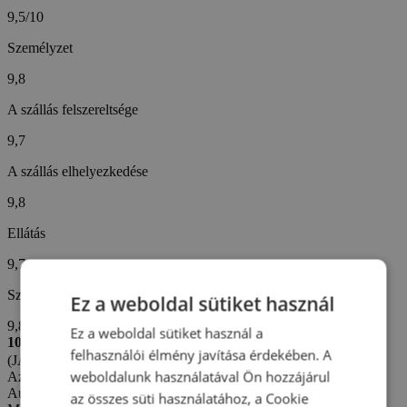
9,5/10
Személyzet
9,8
A szállás felszereltsége
9,7
A szállás elhelyezkedése
9,8
Ellátás
9,7
Szállodai szolgáltatások
Ez a weboldal sütiket használ
9,8
Ez a weboldal sütiket használ a
10/10
felhasználói élmény javítása érdekében. A
(JAN B. -
Cseh)
weboldalunk használatával Ön hozzájárul
Az értékelés létrehozva: 12. 7. 2026
Automatikus fordítás (
Eredeti megjelenítése
)
az összes süti használatához, a Cookie