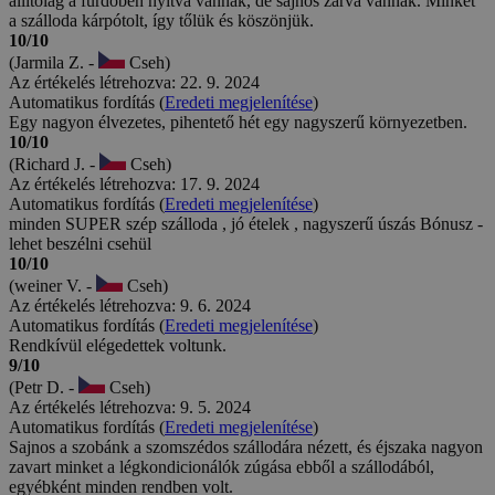
átjárással a fürdőbe, ez remek, de az utcai automata bejárati ajtó
rácsukódik a mozgássérült tolokocsival közlekedőre, hosszabb időre
kellene beállítani az időzítőt, a személyzet rendes volt ezután, látta
hogy ,ha jövünk vagy megyünk akkor nyitva tartotta az ajtókat,
köszönjük. A vacsorára át kell ballagni egy zárt emelkedőn majd
lejtőn keresztüli átjárón a szomszédos szállóda éttermébe, ez egy
mozgássérültnek nem a legideálisabb séta, de ezután inkább az utcán
átsétáltunk a másik szállodába, az így jobb volt. A reggelinél, amikor
egyszerre sokan mentünk akkor várni kellett a svédasztalos
kiszolgálásos ételekre ??, de nem haltunk éhen.... az ételek nekünk
megfeleltek. Az ágy nekünk túl "pihe-puha és túl süppedős" volt,
lehet hozzá vagyunk szokva a pár centis matrachoz a keményebb
ágyon. Üdv. egy nyugdíjas pár.
10/10
(Ivana S. -
Cseh)
Az értékelés létrehozva: 10. 9. 2025
Automatikus fordítás (
Eredeti megjelenítése
)
Tetszett a tartózkodás, mindent megkaptunk, ami a kuponban
szerepelt.
6/10
(Jitka Š. -
Cseh)
Az értékelés létrehozva: 28. 5. 2025
Automatikus fordítás (
Eredeti megjelenítése
)
Igen, minden rendben volt. A vacsora a Park Innben tökéletes volt, a