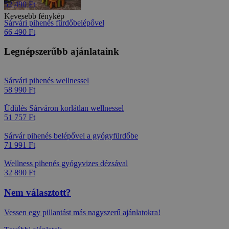
Több fénykép
Szilveszter Bakos -
Értékesítési csapat
Személyesen ellenőrzött: November 2024
Ezek is érdekelhetik
Dovolená s dětmi zdarma
738
Pobyty v termálních lázních
180
Pobyty a dovolená s polopenzí