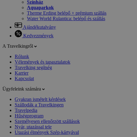
Színház
Aquaparkok
Therme Erding belépő + prémium szállás
Water World Rulantica: belépő és szállás
Ajándékutalvány
Kedvezmények
A Travelkingről
Rólunk
Vélemények és tapasztalatok
Travelking segítség
Karrier
Kapcsolat
Ügyfeleink számára
Gyakran ismételt kérdések
Szállodák a Travelkingen
Travelpedia
Hűségprogram
Személyesen ellenőrzött szállások
Nyár, utazással tele
Utazási élmények Szép-kártyával