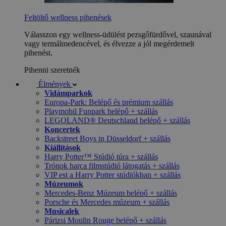
Feltöltő wellness pihenések
Válasszon egy wellness-üdülést pezsgőfürdővel, szaunával
vagy termálmedencével, és élvezze a jól megérdemelt
pihenést.
Pihenni szeretnék
Élmények
Vidámparkok
Europa-Park: Belépő és prémium szállás
Playmobil Funpark belépő + szállás
LEGOLAND® Deutschland belépő + szállás
Koncertek
Backstreet Boys in Düsseldorf + szállás
Kiállítások
Harry Potter™ Stúdió túra + szállás
Trónok harca filmstúdió látogatás + szállás
VIP est a Harry Potter stúdiókban + szállás
Múzeumok
Mercedes-Benz Múzeum belépő + szállás
Porsche és Mercedes múzeum + szállás
Musicalek
Párizsi Moulin Rouge belépő + szállás