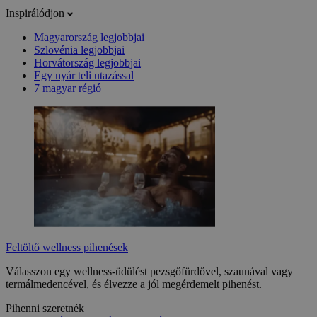
Inspirálódjon
Magyarország legjobbjai
Szlovénia legjobbjai
Horvátország legjobbjai
Egy nyár teli utazással
7 magyar régió
Feltöltő wellness pihenések
Válasszon egy wellness-üdülést pezsgőfürdővel, szaunával vagy
termálmedencével, és élvezze a jól megérdemelt pihenést.
Pihenni szeretnék