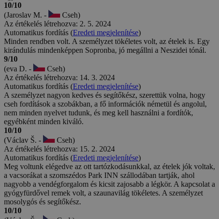
választék igazán bőséges. A Welcome Medben a reggelik
gyengébbek voltak. De összességében nagyon jó.
10/10
(Zdenka S. -
Cseh)
Az értékelés létrehozva: 12. 12. 2024
Automatikus fordítás (
Eredeti megjelenítése
)
A tartózkodás hozott mindent, amit vártunk. Elégedettek vagyunk.
10/10
(Alena L. -
Cseh)
Az értékelés létrehozva: 6. 12. 2024
Automatikus fordítás (
Eredeti megjelenítése
)
A szállodában való tartózkodás minden elvárásnak megfelelt -
hangulatos és tiszta szobák, reggeli és vacsora nagy választékkal.
7/10
(Marcela N. -
Cseh)
Az értékelés létrehozva: 7. 11. 2024
Automatikus fordítás (
Eredeti megjelenítése
)
Reggeli nem sok, fizetés per vic a parkolásért
10/10
(Jana N. -
Cseh)
Az értékelés létrehozva: 29. 10. 2024
Automatikus fordítás (
Eredeti megjelenítése
)
Számunkra maximális elégedettség, minden pozitív. Segítőkészség,
mosoly, étel elég és finom. Az egyetlen negatívum néhány leírás és