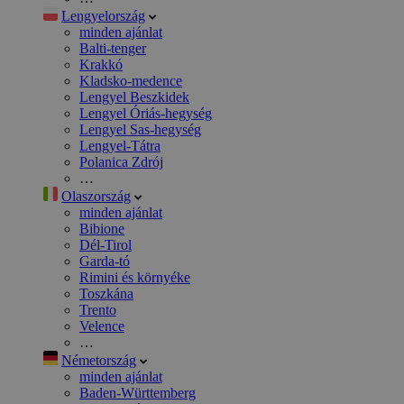
Lengyelország
minden ajánlat
Balti-tenger
Krakkó
Kladsko-medence
Lengyel Beszkidek
Lengyel Óriás-hegység
Lengyel Sas-hegység
Lengyel-Tátra
Polanica Zdrój
…
Olaszország
minden ajánlat
Bibione
Dél-Tirol
Garda-tó
Rimini és környéke
Toszkána
Trento
Velence
…
Németország
minden ajánlat
Baden-Württemberg