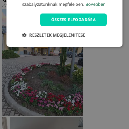
Már több éve járunk a Salvaruba, ezt a szállodát most használtuk
szabályzatunknak megfelelően.
Bővebben
először.
ÖSSZES ELFOGADÁSA
RÉSZLETEK MEGJELENÍTÉSE