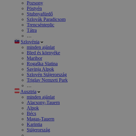
Pozsony
Pöstyén
Stubnyafürdő
Szlovák Paradicsom
Trencsénteplic
Tátra
…
Szlovénia
minden ajánlat
Bled és környéke
Maribor
Rogaška Slatina
Savinja Alpok
Szlovén Stájerország
Triglav Nemzeti Park
…
Ausztria
minden ajánlat
Alacsony-Tauern
Alpok
Bécs
Magas-Tauern
Karintia
Stájerország
…