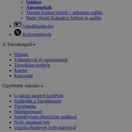
Színház
Aquaparkok
Therme Erding belépő + prémium szállás
Water World Rulantica: belépő és szállás
Ajándékutalvány
Kedvezmények
A Travelkingről
Rólunk
Vélemények és tapasztalatok
Travelking segítség
Karrier
Kapcsolat
Ügyfeleink számára
Gyakran ismételt kérdések
Szállodák a Travelkingen
Travelpedia
Hűségprogram
Személyesen ellenőrzött szállások
Nyár, utazással tele
Utazási élmények Szép-kártyával