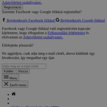
Adatvédelmi szabályzatot.
.
Regisztráció
Szeretne Facebook vagy Google fiókkal regisztrálni?
Bejelentkezés Facebook fiókkal
Bejelentkezés Google fiókkal
Facebook vagy Google fiókkal való regisztrációm kapcsán
kijelentem, hogy elfogadom a
Felhasználási feltételeket
és
elolvastam az
Adatvédelmi szabályzatot.
.
Elfelejtette jelszavát?
Ne aggódjon, csak adja meg e-mail címét, ahova küldünk egy
hivatkozást, így megadhat egy újat.
Küldés
Vissza
Menu
Zavřít menu