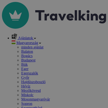
Ajánlatok
Magyarország
minden ajánlat
Balaton
Bogács
Budapest
Bük
Eger
Egerszalók
Győr
Hajdúszoboszló
Hévíz
Mezőkövesd
Miskolc
Mosonmagyaróvár
Sopron
Szentgotthárd