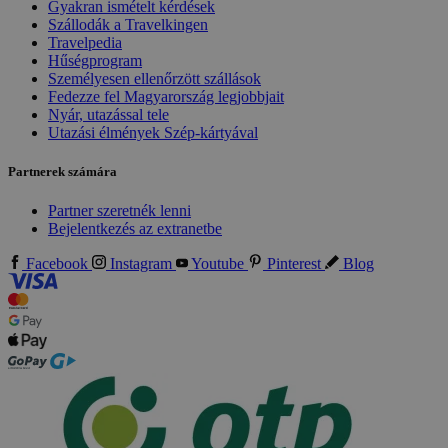
Gyakran ismételt kérdések
Szállodák a Travelkingen
Travelpedia
Hűségprogram
Személyesen ellenőrzött szállások
Fedezze fel Magyarország legjobbjait
Nyár, utazással tele
Utazási élmények Szép-kártyával
Partnerek számára
Partner szeretnék lenni
Bejelentkezés az extranetbe
Facebook
Instagram
Youtube
Pinterest
Blog