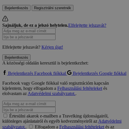
Bejelentkezés
Regisztrálni szeretnék
Sajnáljuk, de ez a jelszó helytelen.
Elfelejtette jelszavát?
Elfelejtette jelszavát?
Kérjen újat!
Bejelentkezés
A közösségi oldalán keresztül is bejelentkezhet:
Bejelentkezés Facebook fiókkal
Bejelentkezés Google fiókkal
Facebook vagy Google fiókkal való regisztrációm kapcsán
kijelentem, hogy elfogadom a
Felhasználási feltételeket
és
elolvastam az
Adatvédelmi szabályzatot.
.
Értesülni akarok e-mailben a Travelking újdonságairól,
különleges ajánlatairól és egyéb kedvezményeiről az
Adatvédelmi
szabályzatot.
.
Elfogadom a
Felhasználási feltételeket
és az