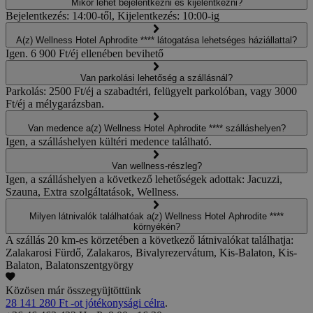
Mikor lehet bejelentkezni és kijelentkezni?
Bejelentkezés: 14:00-től, Kijelentkezés: 10:00-ig
A(z) Wellness Hotel Aphrodite **** látogatása lehetséges háziállattal?
Igen. 6 900 Ft/éj ellenében bevihető
Van parkolási lehetőség a szállásnál?
Parkolás: 2500 Ft/éj a szabadtéri, felügyelt parkolóban, vagy 3000
Ft/éj a mélygarázsban.
Van medence a(z) Wellness Hotel Aphrodite **** szálláshelyen?
Igen, a szálláshelyen kültéri medence található.
Van wellness-részleg?
Igen, a szálláshelyen a következő lehetőségek adottak: Jacuzzi,
Szauna, Extra szolgáltatások, Wellness.
Milyen látnivalók találhatóak a(z) Wellness Hotel Aphrodite ****
környékén?
A szállás 20 km-es körzetében a következő látnivalókat találhatja:
Zalakarosi Fürdő, Zalakaros, Bivalyrezervátum, Kis-Balaton, Kis-
Balaton, Balatonszentgyörgy
Közösen már összegyüjtöttünk
28 141 280 Ft -ot jótékonysági célra
.