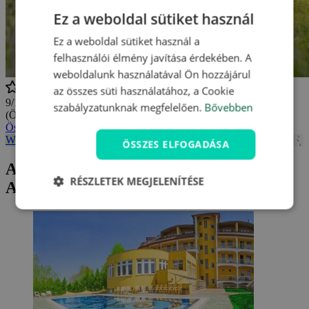
Ez a weboldal sütiket használ
Ez a weboldal sütiket használ a
felhasználói élmény javítása érdekében. A
weboldalunk használatával Ön hozzájárul
az összes süti használatához, a Cookie
9/10
szabályzatunknak megfelelően.
Bővebben
(Összesen
5 értékelés
)
Összes vélemény megtekintése
Wellness Hotel Aphrodite **** - mapa
ÖSSZES ELFOGADÁSA
Aktuális ajánlatunk Wellness Hotel
RÉSZLETEK MEGJELENÍTÉSE
Aphrodite ****