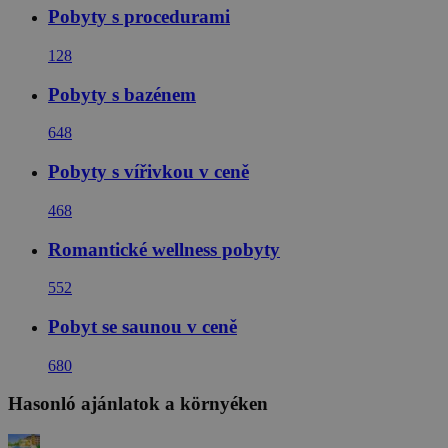
Pobyty s procedurami
128
Pobyty s bazénem
648
Pobyty s vířivkou v ceně
468
Romantické wellness pobyty
552
Pobyt se saunou v ceně
680
Hasonló ajánlatok a környéken