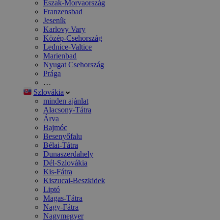
Észak-Morvaország
Franzensbad
Jeseník
Karlovy Vary
Közép-Csehország
Lednice-Valtice
Marienbad
Nyugat Csehország
Prága
…
Szlovákia
minden ajánlat
Alacsony-Tátra
Árva
Bajmóc
Besenyőfalu
Bélai-Tátra
Dunaszerdahely
Dél-Szlovákia
Kis-Fátra
Kiszucai-Beszkidek
Liptó
Magas-Tátra
Nagy-Fátra
Nagymegyer