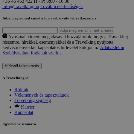
+36 46 463 422
H - P: 8:00 - 16:30
info@travelking.hu
További elérhetőségek
Adja meg e-mail címét a hírlevélre való feliratkozáshoz
Az e-mail címem megadásával hozzájárulok, hogy a Travelking
részemre, hírekkel, eseményekkel és a Travelking nyújtotta
kedvezményekkel kapcsolatos hírlevelet küldjön az
Adatvédelmi
Szabályzatban foglaltak szerint
.
Hírlevél feliratkozás
A Travelkingről
Rólunk
Vélemények és tapasztalatok
Travelking segítség
Karrier
Kapcsolat
Ügyfeleink számára