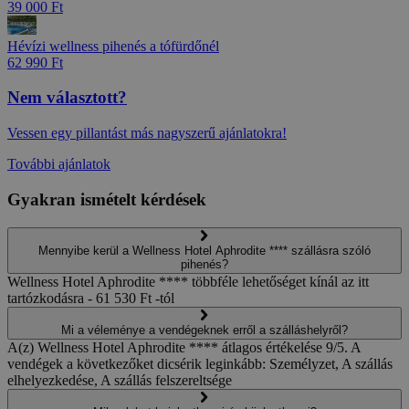
39 000 Ft
Hévízi wellness pihenés a tófürdőnél
62 990 Ft
Nem választott?
Vessen egy pillantást más nagyszerű ajánlatokra!
További ajánlatok
Gyakran ismételt kérdések
Mennyibe kerül a Wellness Hotel Aphrodite **** szállásra szóló
pihenés?
Wellness Hotel Aphrodite **** többféle lehetőséget kínál az itt
tartózkodásra - 61 530 Ft -tól
Mi a véleménye a vendégeknek erről a szálláshelyről?
A(z) Wellness Hotel Aphrodite **** átlagos értékelése 9/5. A
vendégek a következőket dicsérik leginkább: Személyzet, A szállás
elhelyezkedése, A szállás felszereltsége