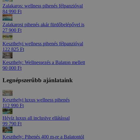
Zalakaros: wellness pihenés félpanzióval
84 990 Ft
Zalakarosi pihenés akár fürdőbelépővel is
27 900 Ft
Keszthelyi wellness pihenés félpanzióval
122 825 Ft
Keszthely: Wellnessezés a Balaton mellett
90 000 Ft
Legnépszerűbb ajánlataink
Keszthelyi luxus wellness pihenés
112 990 Ft
Hévíz luxus all inclusive ellátással
99 790 Ft
Keszthely: Pihenés 400 m-re a Balatontól