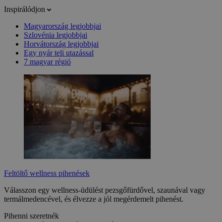
Inspirálódjon
Magyarország legjobbjai
Szlovénia legjobbjai
Horvátország legjobbjai
Egy nyár teli utazással
7 magyar régió
Feltöltő wellness pihenések
Válasszon egy wellness-üdülést pezsgőfürdővel, szaunával vagy
termálmedencével, és élvezze a jól megérdemelt pihenést.
Pihenni szeretnék