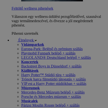
Feltöltő wellness pihenések
Válasszon egy wellness-üdülést pezsgőfürdővel, szaunával
vagy termálmedencével, és élvezze a jól megérdemelt
pihenést.
Pihenni szeretnék
Élmények
Vidámparkok
Europa-Park: Belépő és prémium szállás
Playmobil Funpark belépő + szállás
LEGOLAND® Deutschland belépő + szállás
Koncertek
Backstreet Boys in Düsseldorf + szállás
Kiállítások
Harry Potter™ Stúdió túra + szállás
Trónok harca filmstúdió látogatás + szállás
VIP est a Harry Potter stúdiókban + szállás
Múzeumok
Mercedes-Benz Múzeum belépő + szállás
Porsche és Mercedes múzeum + szállás
Musicalek
Párizsi Moulin Rouge belépő + szállás