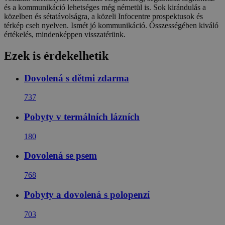
és a kommunikáció lehetséges még németül is. Sok kirándulás a
közelben és sétatávolságra, a közeli Infocentre prospektusok és
térkép cseh nyelven. Ismét jó kommunikáció. Összességében kiváló
értékelés, mindenképpen visszatérünk.
Ezek is érdekelhetik
Dovolená s dětmi zdarma
737
Pobyty v termálních lázních
180
Dovolená se psem
768
Pobyty a dovolená s polopenzí
703