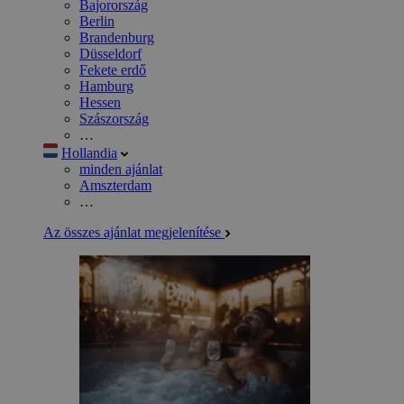
Bajorország
Berlin
Brandenburg
Düsseldorf
Fekete erdő
Hamburg
Hessen
Szászország
…
Hollandia
minden ajánlat
Amszterdam
…
Az összes ajánlat megjelenítése