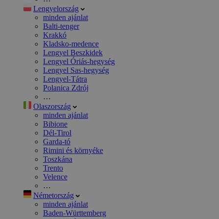
Lengyelország
minden ajánlat
Balti-tenger
Krakkó
Kladsko-medence
Lengyel Beszkidek
Lengyel Óriás-hegység
Lengyel Sas-hegység
Lengyel-Tátra
Polanica Zdrój
…
Olaszország
minden ajánlat
Bibione
Dél-Tirol
Garda-tó
Rimini és környéke
Toszkána
Trento
Velence
…
Németország
minden ajánlat
Baden-Württemberg