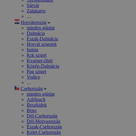
Sárvár
Zalakaros
…
Horvátország
minden ajánlat
Dalmácia
Észak-Dalmácia
Horvát szigetek
Isztria
Krk sziget
Kvarner-öböl
Közép-Dalmácia
Pag sziget
Vodice
…
Csehország
minden ajánlat
Adršpach
Beszkidek
Brno
Dél-Csehország
Dél-Morvaország
Észak-Csehország
Kelet-Csehország