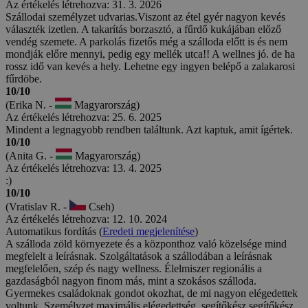
Az értékelés létrehozva: 31. 3. 2026
Szállodai személyzet udvarias.Viszont az étel gyér nagyon kevés
választék izetlen. A takarítás borzasztó, a fűrdő kukájában előző
vendég szemete. A parkolás fizetős még a szálloda előtt is és nem
mondják előre mennyi, pedig egy mellék utca!! A wellnes jó. de ha
rossz idő van kevés a hely. Lehetne egy ingyen belépő a zalakarosi
fűrdöbe.
10/10
(Erika N. -
Magyarország)
Az értékelés létrehozva: 25. 6. 2025
Mindent a legnagyobb rendben találtunk. Azt kaptuk, amit ígértek.
10/10
(Anita G. -
Magyarország)
Az értékelés létrehozva: 13. 4. 2025
:)
10/10
(Vratislav R. -
Cseh)
Az értékelés létrehozva: 12. 10. 2024
Automatikus fordítás (
Eredeti megjelenítése
)
A szálloda zöld környezete és a központhoz való közelsége mind
megfelelt a leírásnak. Szolgáltatások a szállodában a leírásnak
megfelelően, szép és nagy wellness. Élelmiszer regionális a
gazdaságból nagyon finom más, mint a szokásos szálloda.
Gyermekes családoknak gondot okozhat, de mi nagyon elégedettek
voltunk. Személyzet maximális elégedettség, segítőkész segítőkész