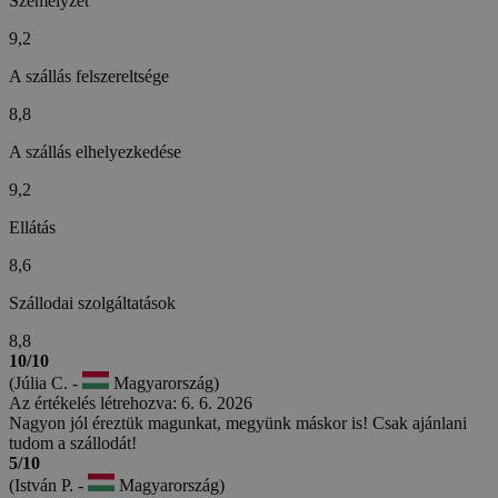
Személyzet
9,2
A szállás felszereltsége
8,8
A szállás elhelyezkedése
9,2
Ellátás
8,6
Szállodai szolgáltatások
8,8
10/10
(Júlia C. -
Magyarország)
Az értékelés létrehozva: 6. 6. 2026
Nagyon jól éreztük magunkat, megyünk máskor is! Csak ajánlani
tudom a szállodát!
5/10
(István P. -
Magyarország)