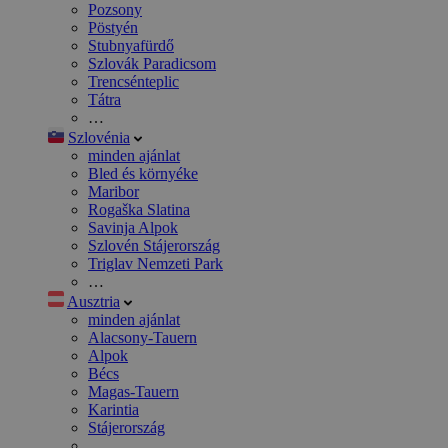
Pozsony
Pöstyén
Stubnyafürdő
Szlovák Paradicsom
Trencsénteplic
Tátra
…
Szlovénia
minden ajánlat
Bled és környéke
Maribor
Rogaška Slatina
Savinja Alpok
Szlovén Stájerország
Triglav Nemzeti Park
…
Ausztria
minden ajánlat
Alacsony-Tauern
Alpok
Bécs
Magas-Tauern
Karintia
Stájerország
…