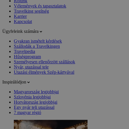
Rólunk
Vélemények és tapasztalatok
Travelking segítség
Karrier
Kapcsolat
Ügyfeleink számára
Gyakran ismételt kérdések
Szállodák a Travelkingen
Travelpedia
Hűségprogram
Személyesen ellenőrzött szállások
Nyár, utazással tele
Utazási élmények Szép-kártyával
Inspirálódjon
Magyarország legjobbjai
Szlovénia legjobbjai
Horvátország legjobbjai
Egy nyár teli utazással
7 magyar régió