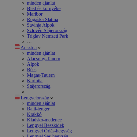
minden ajánlat
Bled és környéke
Maribor
Rogaška Slatina
Savinja Alpok
Szlovén Stájerország
Triglav Nemzeti Park
…
Ausztria
minden ajánlat
Alacsony-Tauern
Alpok
Bécs
Magas-Tauern
Karintia
Stájerország
…
Lengyelország
minden ajánlat
Balti-tenger
Krakkó
Kladsko-medence
Lengyel Beszkidek
Lengyel Óriás-hegység
Lengyel Sas-hegység