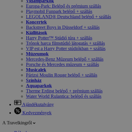
Vidámparkok
Europa-Park: Belépő és prémium szállás
Playmobil Funpark belépő + szállás
LEGOLAND® Deutschland belépő + szállás
Koncertek
Backstreet Boys in Düsseldorf + szállás
Kiállítások
Harry Potter™ Stúdió túra + szállás
Trónok harca filmstúdió látogatás + szállás
VIP est a Harry Potter stúdiókban + szállás
Múzeumok
Mercedes-Benz Múzeum belépő + szállás
Porsche és Mercedes múzeum + szállás
Musicalek
Párizsi Moulin Rouge belépő + szállás
Színház
Aquaparkok
Therme Erding belépő + prémium szállás
Water World Rulantica: belépő és szállás
Ajándékutalvány
Kedvezmények
A Travelkingről