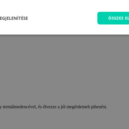
EGJELENÍTÉSE
ÖSSZES 
 termálmedencével, és élvezze a jól megérdemelt pihenést.