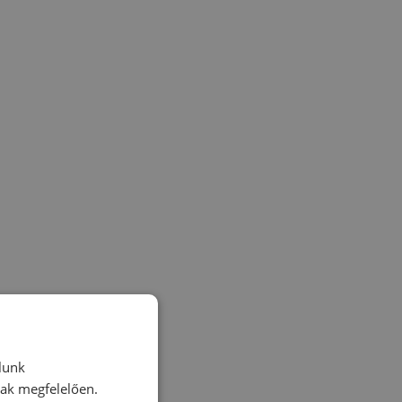
lunk
nak megfelelően.