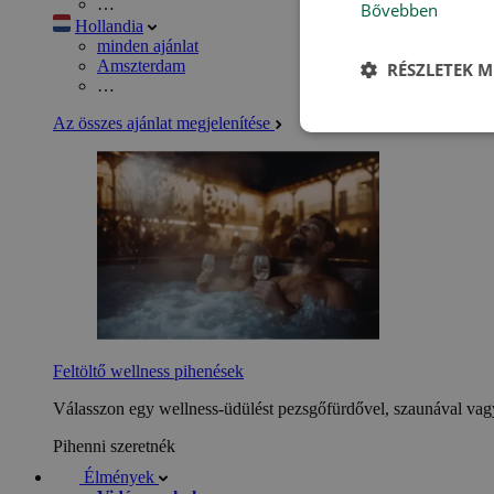
…
Bővebben
Hollandia
minden ajánlat
Amszterdam
RÉSZLETEK M
…
Az összes ajánlat megjelenítése
Feltöltő wellness pihenések
Válasszon egy wellness-üdülést pezsgőfürdővel, szaunával vagy
Pihenni szeretnék
Élmények