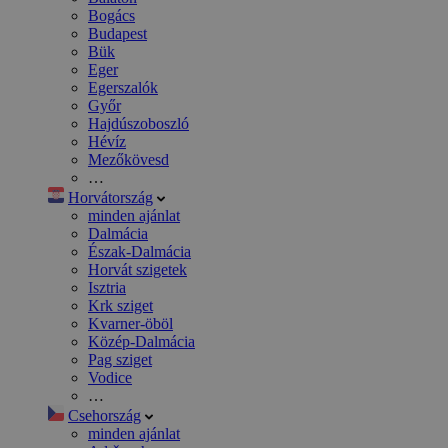
Bogács
Budapest
Bük
Eger
Egerszalók
Győr
Hajdúszoboszló
Hévíz
Mezőkövesd
…
Horvátország
minden ajánlat
Dalmácia
Észak-Dalmácia
Horvát szigetek
Isztria
Krk sziget
Kvarner-öböl
Közép-Dalmácia
Pag sziget
Vodice
…
Csehország
minden ajánlat