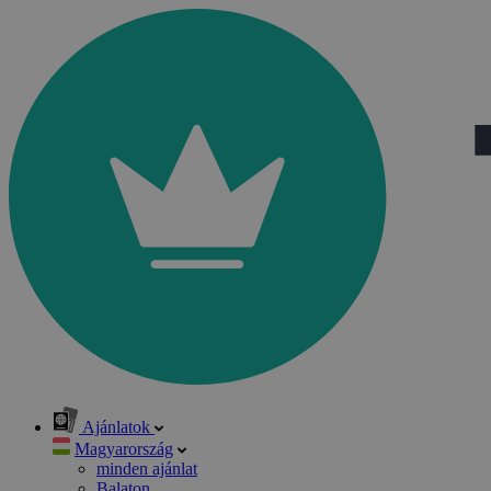
Ajánlatok
Magyarország
minden ajánlat
Balaton