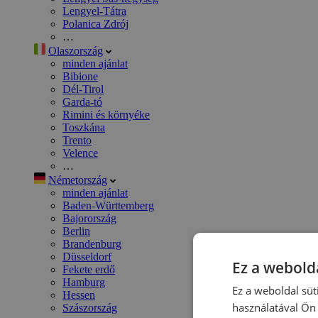
Lengyel-Tátra
Polanica Zdrój
…
Olaszország
minden ajánlat
Bibione
Dél-Tirol
Garda-tó
Rimini és környéke
Toszkána
Trento
Velence
…
Németország
minden ajánlat
Baden-Württemberg
Bajorország
Berlin
Brandenburg
Düsseldorf
Ez a webolda
Fekete erdő
Hamburg
Ez a weboldal süt
Hessen
használatával Ön 
Szászország