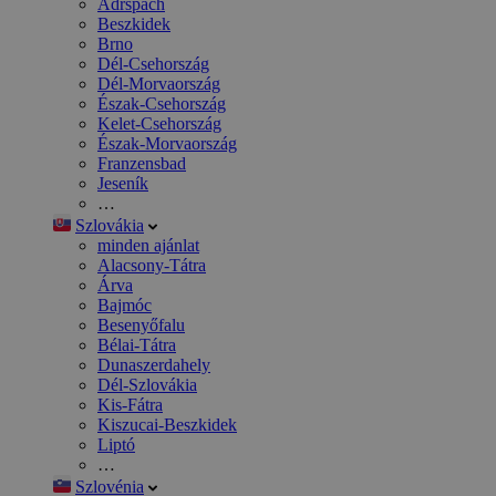
Adršpach
Beszkidek
Brno
Dél-Csehország
Dél-Morvaország
Észak-Csehország
Kelet-Csehország
Észak-Morvaország
Franzensbad
Jeseník
…
Szlovákia
minden ajánlat
Alacsony-Tátra
Árva
Bajmóc
Besenyőfalu
Bélai-Tátra
Dunaszerdahely
Dél-Szlovákia
Kis-Fátra
Kiszucai-Beszkidek
Liptó
…
Szlovénia