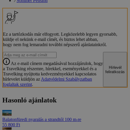
Sommer Pension
Ez a tartózkodás már elfogyott. Legközelebb legyen gyorsabb,
küldje el nekünk e-mail címét, és biztos lehet abban,
hogy nem fog lemaradni további népszerű ajánlatainkról.
Az e-mail címem megadásával hozzájárulok, hogy
Hírlevél
a Travelking részemre, hírekkel, eseményekkel és a
feliratkozás
Travelking nyújtotta kedvezményekkel kapcsolatos
hírlevelet küldjön az
Adatvédelmi Szabályzatban
foglaltak szerint
.
Hasonló ajánlatok
Balatonfüredi nyaralás a strandtól 100 m-re
55 800 Ft