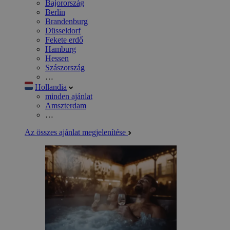
Bajorország
Berlin
Brandenburg
Düsseldorf
Fekete erdő
Hamburg
Hessen
Szászország
…
Hollandia
minden ajánlat
Amszterdam
…
Az összes ajánlat megjelenítése