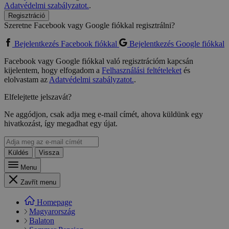
Adatvédelmi szabályzatot.
.
Regisztráció
Szeretne Facebook vagy Google fiókkal regisztrálni?
Bejelentkezés Facebook fiókkal
Bejelentkezés Google fiókkal
Facebook vagy Google fiókkal való regisztrációm kapcsán
kijelentem, hogy elfogadom a
Felhasználási feltételeket
és
elolvastam az
Adatvédelmi szabályzatot.
.
Elfelejtette jelszavát?
Ne aggódjon, csak adja meg e-mail címét, ahova küldünk egy
hivatkozást, így megadhat egy újat.
Küldés
Vissza
Menu
Zavřít menu
Homepage
Magyarország
Balaton