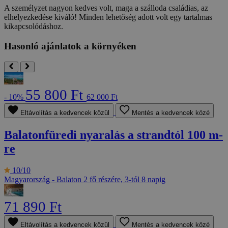
A személyzet nagyon kedves volt, maga a szálloda családias, az
elhelyezkedése kiváló! Minden lehetőség adott volt egy tartalmas
kikapcsolódáshoz.
Hasonló ajánlatok a környéken
55 800 Ft
- 10%
62 000 Ft
Eltávolítás a kedvencek közül
Mentés a kedvencek közé
Balatonfüredi nyaralás a strandtól 100 m-
re
10/10
Magyarország - Balaton
2 fő részére, 3-tól 8 napig
71 890 Ft
Eltávolítás a kedvencek közül
Mentés a kedvencek közé