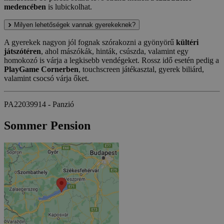
medencében
is lubickolhat.
Milyen lehetőségek vannak gyerekeknek?
A gyerekek nagyon jól fognak szórakozni a gyönyörű
kültéri
játszótéren
, ahol mászókák, hinták, csúszda, valamint egy
homokozó is várja a legkisebb vendégeket. Rossz idő esetén pedig a
PlayGame Cornerben
, touchscreen játékasztal, gyerek biliárd,
valamint csocsó várja őket.
PA22039914 - Panzió
Sommer Pension