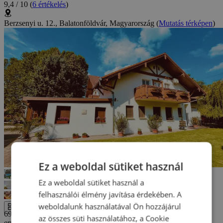
9,4 / 10
(
6 értékelés
)
Berzsenyi u. 12., Balatonföldvár, Magyarország
(
Mutatás térképen
)
Ez a weboldal sütiket használ
Ez a weboldal sütiket használ a
felhasználói élmény javítása érdekében. A
weboldalunk használatával Ön hozzájárul
Az egész galéria
69 800 Ft-tól
az összes süti használatához, a Cookie
errors_loading_failed