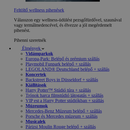
Feltöltő wellness pihenések
Válasszon egy wellness-üdülést pezsgőfürdővel, szaunával
vagy termálmedencével, és élvezze a jól megérdemelt
pihenést.
Pihenni szeretnék
Élmények
Vidámparkok
Europa-Park: Belépő és prémium szállás
Playmobil Funpark belépő + szállás
LEGOLAND® Deutschland belépő + szállás
Koncertek
Backstreet Boys in Düsseldorf + szállás
Kiállítások
Harry Potter™ Stúdió túra + szállás
Trónok harca filmstúdió látogatás + szállás
VIP est a Harry Potter stúdiókban + szállás
Múzeumok
Mercedes-Benz Múzeum belépő + szállás
Porsche és Mercedes múzeum + szállás
Musicalek
Párizsi Moulin Rouge belépő + szállás