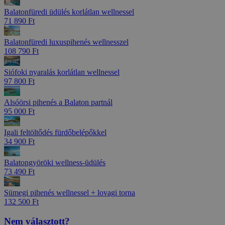
Balatonfüredi üdülés korlátlan wellnessel
71 890 Ft
Balatonfüredi luxuspihenés wellnesszel
108 790 Ft
Siófoki nyaralás korlátlan wellnessel
97 800 Ft
Alsóörsi pihenés a Balaton partnál
95 000 Ft
Igali feltöltődés fürdőbelépőkkel
34 900 Ft
Balatongyöröki wellness-üdülés
73 490 Ft
Sümegi pihenés wellnessel + lovagi torna
132 500 Ft
Nem választott?