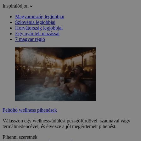
Inspirálódjon
Magyarország legjobbjai
Szlovénia legjobbjai
Horvátország legjobbjai
Egy nyár teli utazással
7 magyar régió
Feltöltő wellness pihenések
Válasszon egy wellness-üdülést pezsgőfürdővel, szaunával vagy
termálmedencével, és élvezze a jól megérdemelt pihenést.
Pihenni szeretnék