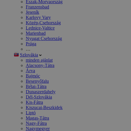
Észak-Morvaország
Franzensbad
Jeseník
Karlovy Vary
Közép-Csehország
Lednice-Valtice
Marienbad
Nyugat Csehország
Prága
…
Szlovákia
minden ajánlat
Alacsony-Tátra
Árva
Bajmóc
Besenyőfalu
Bélai-Tátra
Dunaszerdahely
Dél-Szlovákia
Kis-Fátra
Kiszucai-Beszkidek
Liptó
Magas-Tátra
Nagy-Fátra
Nagymegyer