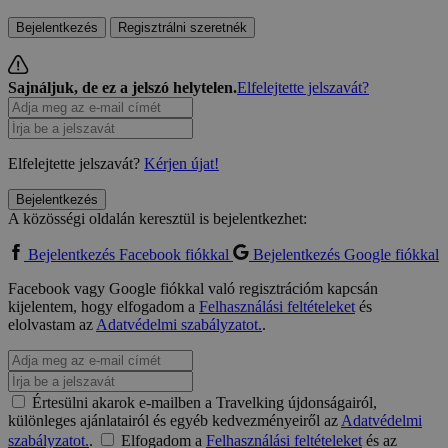
Bejelentkezés
Regisztrálni szeretnék
Sajnáljuk, de ez a jelszó helytelen.
Elfelejtette jelszavát?
Elfelejtette jelszavát?
Kérjen újat!
Bejelentkezés
A közösségi oldalán keresztül is bejelentkezhet:
Bejelentkezés Facebook fiókkal
Bejelentkezés Google fiókkal
Facebook vagy Google fiókkal való regisztrációm kapcsán
kijelentem, hogy elfogadom a
Felhasználási feltételeket
és
elolvastam az
Adatvédelmi szabályzatot.
.
Értesülni akarok e-mailben a Travelking újdonságairól,
különleges ajánlatairól és egyéb kedvezményeiről az
Adatvédelmi
szabályzatot.
.
Elfogadom a
Felhasználási feltételeket
és az