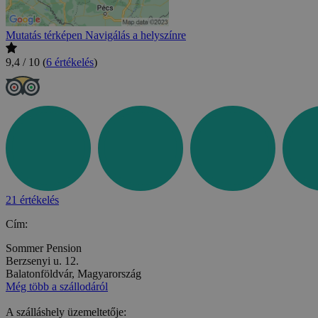
Mutatás térképen
Navigálás a helyszínre
9,4 / 10
(
6 értékelés
)
21 értékelés
Cím:
Sommer Pension
Berzsenyi u. 12.
Balatonföldvár, Magyarország
Még több a szállodáról
A szálláshely üzemeltetője: