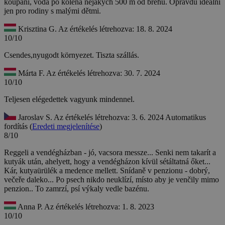
koupání, voda po kolena nějakých 500 m od břehu. Opravdu ideální
jen pro rodiny s malými dětmi.
Krisztina G.
Az értékelés létrehozva: 18. 8. 2024
10/10
Csendes,nyugodt környezet. Tiszta szállás.
Márta F.
Az értékelés létrehozva: 30. 7. 2024
10/10
Teljesen elégedettek vagyunk mindennel.
Jaroslav S.
Az értékelés létrehozva: 3. 6. 2024
Automatikus
fordítás (
Eredeti megjelenítése
)
8/10
Reggeli a vendégházban - jó, vacsora messze... Senki nem takarít a
kutyák után, ahelyett, hogy a vendégházon kívül sétáltatná őket...
Kár, kutyaürülék a medence mellett.
Snídaně v penzionu - dobrý,
večeře daleko... Po psech nikdo neuklízí, místo aby je venčily mimo
penzion.. To zamrzí, psí výkaly vedle bazénu.
Anna P.
Az értékelés létrehozva: 1. 8. 2023
10/10