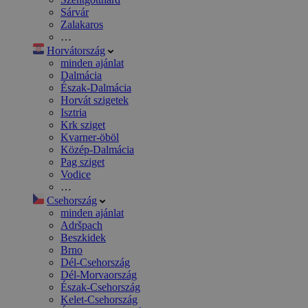
Sárvár
Zalakaros
…
Horvátország
minden ajánlat
Dalmácia
Észak-Dalmácia
Horvát szigetek
Isztria
Krk sziget
Kvarner-öböl
Közép-Dalmácia
Pag sziget
Vodice
…
Csehország
minden ajánlat
Adršpach
Beszkidek
Brno
Dél-Csehország
Dél-Morvaország
Észak-Csehország
Kelet-Csehország