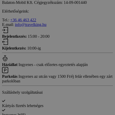
Balaton-Mobil Kft. Cégjegyzékszám: 14-09-001440
Elérhetőségeink:
Tel.:
+36 46 463 422
E-mail:
info@travelking.hu
Bejelentkezés:
15:00 - 20:00
Kijelentkezés:
10:00-ig
Háziállat
Ingyenes - csak előzetes egyeztetés alapján
Parkolás
Ingyenes az utcán vagy 1500 Ft/éj felár ellenében egy zárt
parkolóban
Szálláshely szolgáltatásai
Kártyás fizetés lehetséges
Ingyenes WiFi