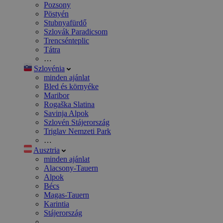
Pozsony
Pöstyén
Stubnyafürdő
Szlovák Paradicsom
Trencsénteplic
Tátra
…
Szlovénia
minden ajánlat
Bled és környéke
Maribor
Rogaška Slatina
Savinja Alpok
Szlovén Stájerország
Triglav Nemzeti Park
…
Ausztria
minden ajánlat
Alacsony-Tauern
Alpok
Bécs
Magas-Tauern
Karintia
Stájerország
…