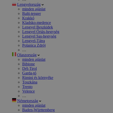
Lengyelország
minden ajánlat
Balti-tenger
Krakkó
Kladsko-medence
Lengyel Beszkidek
Lengyel Óriás-hegység
Lengyel Sas-hegység
Lengyel-Tátra
Polanica Zdrój
…
Olaszország
minden ajánlat
Bibione
Dél-Tirol
Garda-tó
Rimini és környéke
Toszkána
Trento
Velence
…
Németország
minden ajánlat
Baden-Württemberg