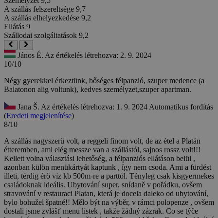
Személyzet
9,5
A szállás felszereltsége
9,7
A szállás elhelyezkedése
9,2
Ellátás
9
Szállodai szolgáltatások
9,2
János É.
Az értékelés létrehozva: 2. 9. 2024
10/10
Négy gyerekkel érkeztünk, bőséges félpanzió, szuper medence (a
Balatonon alig voltunk), kedves személyzet,szuper apartman.
Jana Š.
Az értékelés létrehozva: 1. 9. 2024
Automatikus fordítás
(
Eredeti megjelenítése
)
8/10
A szállás nagyszerű volt, a reggeli finom volt, de az étel a Platán
étteremben, ami elég messze van a szállástól, sajnos rossz volt!!!
Kellett volna választási lehetőség, a félpanziós ellátáson belül ,
azonban külön menükártyát kaptunk , így nem csoda. Ami a fürdést
illeti, térdig érő víz kb 500m-re a parttól. Tényleg csak kisgyermekes
családoknak ideális.
Ubytování super, snídaně v pořádku, ovšem
stravování v restauraci Platan, která je docela daleko od ubytování,
bylo bohužel špatné!! Mělo být na výběr, v rámci polopenze , ovšem
dostali jsme zvlášť menu lístek , takže žádný zázrak. Co se týče