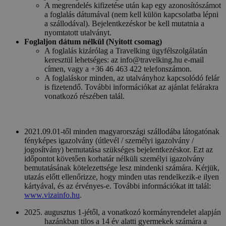
A megrendelés kifizetése után kap egy azonosítószámot
a foglalás dátumával (nem kell külön kapcsolatba lépni
a szállodával). Bejelentkezéskor be kell mutatnia a
nyomtatott utalványt.
Foglaljon dátum nélkül (Nyitott csomag)
A foglalás kizárólag a Travelking ügyfélszolgálatán
keresztül lehetséges: az info@travelking.hu e-mail
címen, vagy a +36 46 463 422 telefonszámon.
A foglaláskor minden, az utalványhoz kapcsolódó felár
is fizetendő. További információkat az ajánlat felárakra
vonatkozó részében talál.
2021.09.01-től minden magyarországi szállodába látogatónak
fényképes igazolvány (útlevél / személyi igazolvány /
jogosítvány) bemutatása szükséges bejelentkezéskor. Ezt az
időpontot követően korhatár nélküli személyi igazolvány
bemutatásának kötelezettsége lesz mindenki számára. Kérjük,
utazás előtt ellenőrizze, hogy minden utas rendelkezik-e ilyen
kártyával, és az érvényes-e. További információkat itt talál:
www.vizainfo.hu
.
augusztus 1-jétől, a vonatkozó kormányrendelet alapján
hazánkban tilos a 14 év alatti gyermekek számára a