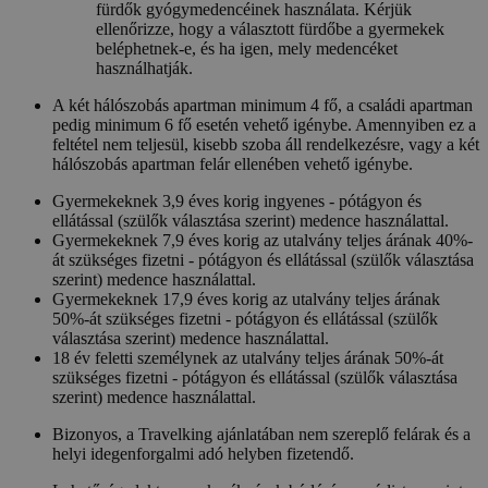
fürdők gyógymedencéinek használata. Kérjük
ellenőrizze, hogy a választott fürdőbe a gyermekek
beléphetnek-e, és ha igen, mely medencéket
használhatják.
A két hálószobás apartman minimum 4 fő, a családi apartman
pedig minimum 6 fő esetén vehető igénybe. Amennyiben ez a
feltétel nem teljesül, kisebb szoba áll rendelkezésre, vagy a két
hálószobás apartman felár ellenében vehető igénybe.
Gyermekeknek 3,9 éves korig ingyenes - pótágyon és
ellátással (szülők választása szerint) medence használattal.
Gyermekeknek 7,9 éves korig az utalvány teljes árának 40%-
át szükséges fizetni - pótágyon és ellátással (szülők választása
szerint) medence használattal.
Gyermekeknek 17,9 éves korig az utalvány teljes árának
50%-át szükséges fizetni - pótágyon és ellátással (szülők
választása szerint) medence használattal.
18 év feletti személynek az utalvány teljes árának 50%-át
szükséges fizetni - pótágyon és ellátással (szülők választása
szerint) medence használattal.
Bizonyos, a Travelking ajánlatában nem szereplő felárak és a
helyi idegenforgalmi adó helyben fizetendő.