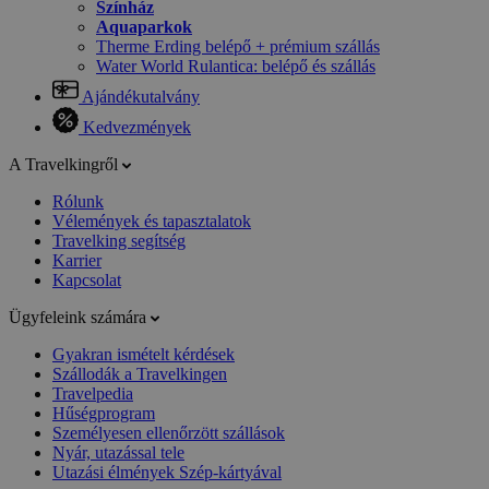
Színház
Aquaparkok
Therme Erding belépő + prémium szállás
Water World Rulantica: belépő és szállás
Ajándékutalvány
Kedvezmények
A Travelkingről
Rólunk
Vélemények és tapasztalatok
Travelking segítség
Karrier
Kapcsolat
Ügyfeleink számára
Gyakran ismételt kérdések
Szállodák a Travelkingen
Travelpedia
Hűségprogram
Személyesen ellenőrzött szállások
Nyár, utazással tele
Utazási élmények Szép-kártyával