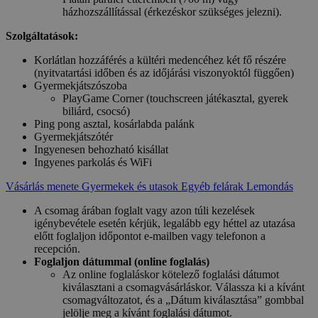
házhozszállítással (érkezéskor szükséges jelezni).
Szolgáltatások:
Korlátlan hozzáférés a kültéri medencéhez két fő részére
(nyitvatartási időben és az időjárási viszonyoktól függően)
Gyermekjátszószoba
PlayGame Corner (touchscreen játékasztal, gyerek
biliárd, csocsó)
Ping pong asztal, kosárlabda palánk
Gyermekjátszótér
Ingyenesen behozható kisállat
Ingyenes parkolás és WiFi
Vásárlás menete
Gyermekek és utasok
Egyéb felárak
Lemondás
A csomag árában foglalt vagy azon túli kezelések
igénybevétele esetén kérjük, legalább egy héttel az utazása
előtt foglaljon időpontot e-mailben vagy telefonon a
recepción.
Foglaljon dátummal (online foglalás)
Az online foglaláskor kötelező foglalási dátumot
kiválasztani a csomagvásárláskor. Válassza ki a kívánt
csomagváltozatot, és a „Dátum kiválasztása” gombbal
jelölje meg a kívánt foglalási dátumot.