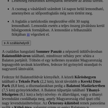
Lehetőség elektromos kerékpárok bérlésére az árlista szerint.
A csomag a vásárlástól számított 14 napon belül lemondható,
amennyiben az időpontfoglalás még nem történt meg.
A foglalás a tartózkodás megkezdése előtt 30 napig
lemondható. Lemondás esetén a teljes összeg jóváírásra kerül
hűségpontok formájában. A lemondást a felhasználói
fiókjában
itt
végezheti el.
A szálláshelyről
A családias hangulatú
Sommer Panzió
a népszerű üdülővárosban
Balatonföldváron
található, mindössze néhány perc sétára a
Balaton partjától. Töltsön el egy kellemes nyaralást Magyarország
legnagyobb tavának közelében, fedezze fel gyönyörű strandjait és
nagyszerű látnivalóit.
Fedezze fel Balatonföldvár környékét. A közeli
Kőröshegyen
található a
Teknős Park
(2,2 km), kicsit távolabb a
Kereki Dínó
Park
(8,8 km), a díszmadarakban pedig a
Balatoni Madárkertben
(7,5 km) gyönyörködhet. A Balaton túlpartján található
Tihanyi-
félszigeten
(8,1 km) a helyi növény- és állatvilágot, vagy a tihanyi
levendulást csodálhatja meg, amely Magyarország első ipari célú
nagy levendulaültetvénye. Az
Őrtorony-kilátóból
remek panoráma
nyílik a
Külső-tóra
, valamint szinte az egész Balatonra is.