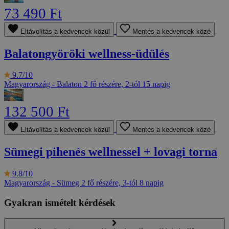
73 490 Ft
Eltávolítás a kedvencek közül
Mentés a kedvencek közé
Balatongyöröki wellness-üdülés
9.7/10
Magyarország - Balaton
2 fő részére, 2-tól 15 napig
132 500 Ft
Eltávolítás a kedvencek közül
Mentés a kedvencek közé
Sümegi pihenés wellnessel + lovagi torna
9.8/10
Magyarország - Sümeg
2 fő részére, 3-tól 8 napig
Gyakran ismételt kérdések