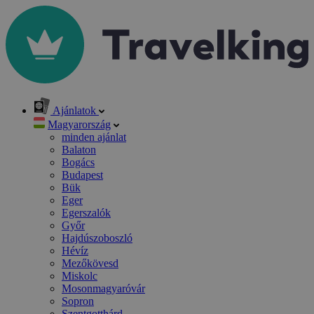
Ajánlatok
Magyarország
minden ajánlat
Balaton
Bogács
Budapest
Bük
Eger
Egerszalók
Győr
Hajdúszoboszló
Hévíz
Mezőkövesd
Miskolc
Mosonmagyaróvár
Sopron
Szentgotthárd