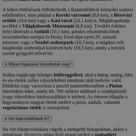
A lelkes történészek felfedezhetik a Balatonföldvár környéki számos
erődítményt, mint például a
Kereki várromot
(9,8 km), a
Börevári
erődöt
(18,6 km) vagy a
Kási várat
(24,1 km) is. Meglátogathatja
továbbá a
Világháborúk Múzeumát
(8,8 km). További érdekes
helyi látnivaló a
Szóládi
(10,1 km), gondos rekonstrukciónak
köszönhetően európai és Henry Ford-díjat nyert 20. századi
pincesor, vagy a
Nezdei szoborpark
(10,3 km), a mágikus erőt
tulajdonító szobrokkal körülvett hely (10,3 km), amely a helyiek
szerint gyógyító erővel bír.
Milyen fogásokat kóstolhatok meg?
Indítsa napját egy bőséges
büféreggelivel
, ahol a hideg, meleg, édes
és sós ételek széles választékából mindenki talál kedvére valót.
Ebédelni vagy vacsorázni a panzió partneréttermében a
Platán
étteremben lehet, amely kb. 700 méterre található a vendégháztól
(vagy érkezéskor házhozszállítást is kérhet). Az étterem étlapján a
hagyományos magyar ételek mellett a pizza, saláták, valamint
vegetáriánus ételek
is szerepelnek.
Hol kapcsolódhatok ki?
Ha vízi kikapcsolódásra vágyik a melegebb hónapokban, akkor a
mindössze 10 perces sétára lévő strand mellett a
szabadtéri