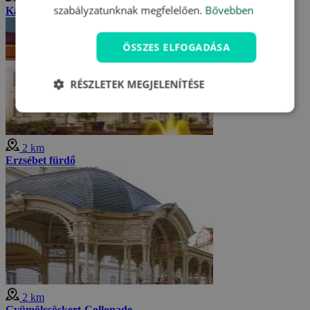
szabályzatunknak megfelelően.
Bővebben
Karácsonyi ház
ÖSSZES ELFOGADÁSA
RÉSZLETEK MEGJELENÍTÉSE
2 km
Erzsébet fürdő
2 km
Gyümölcsöskert-Collonade