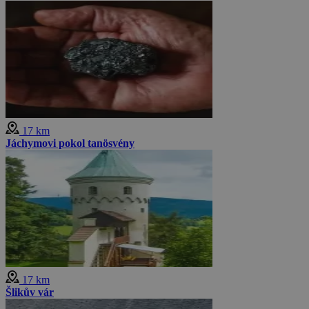
17 km
Jáchymovi pokol tanösvény
17 km
Šlikův vár