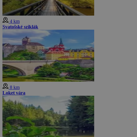
4 km
Svatošské sziklák
8 km
Loket vára