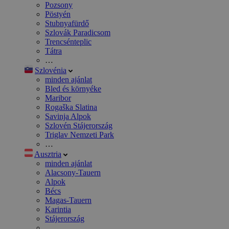
Pozsony
Pöstyén
Stubnyafürdő
Szlovák Paradicsom
Trencsénteplic
Tátra
…
Szlovénia
minden ajánlat
Bled és környéke
Maribor
Rogaška Slatina
Savinja Alpok
Szlovén Stájerország
Triglav Nemzeti Park
…
Ausztria
minden ajánlat
Alacsony-Tauern
Alpok
Bécs
Magas-Tauern
Karintia
Stájerország
…