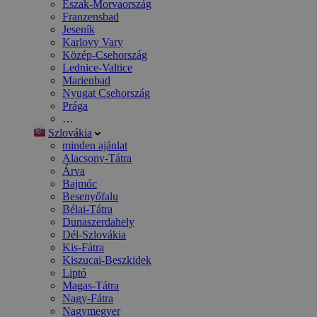
Észak-Morvaország
Franzensbad
Jeseník
Karlovy Vary
Közép-Csehország
Lednice-Valtice
Marienbad
Nyugat Csehország
Prága
…
Szlovákia
minden ajánlat
Alacsony-Tátra
Árva
Bajmóc
Besenyőfalu
Bélai-Tátra
Dunaszerdahely
Dél-Szlovákia
Kis-Fátra
Kiszucai-Beszkidek
Liptó
Magas-Tátra
Nagy-Fátra
Nagymegyer