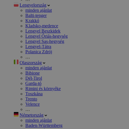
Lengyelország
minden ajánlat
Balti-tenger
Krakkó
Kladsko-medence
Lengyel Beszkidek
Lengyel Óriás-hegység
Lengyel Sas-hegység
Lengyel-Tátra
Polanica Zdrój
…
Olaszország
minden ajánlat
Bibione
Dél-Tirol
Garda-tó
Rimini és környéke
Toszkána
Trento
Velence
…
Németország
minden ajánlat
Baden-Württemberg