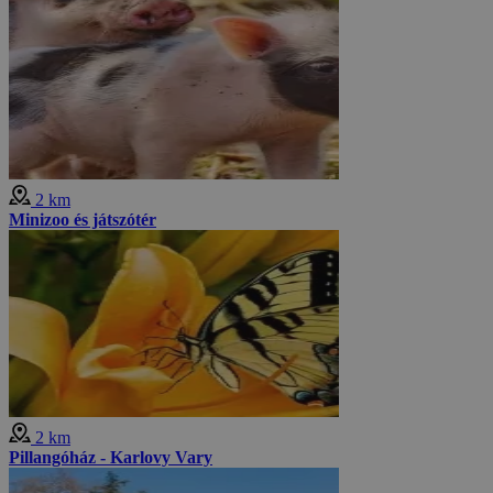
2 km
Minizoo és játszótér
2 km
Pillangóház - Karlovy Vary