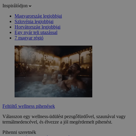
Inspirálódjon
Magyarország legjobbjai
Szlovénia legjobbjai
Horvátország legjobbjai
Egy nyár teli utazással
7 magyar régió
Feltöltő wellness pihenések
Válasszon egy wellness-üdülést pezsgőfürdővel, szaunával vagy
termálmedencével, és élvezze a jól megérdemelt pihenést.
Pihenni szeretnék