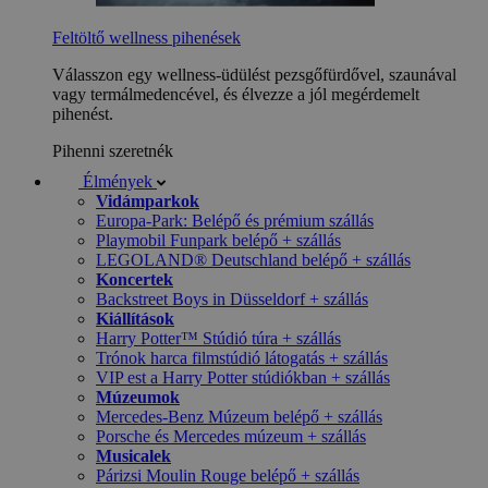
Feltöltő wellness pihenések
Válasszon egy wellness-üdülést pezsgőfürdővel, szaunával
vagy termálmedencével, és élvezze a jól megérdemelt
pihenést.
Pihenni szeretnék
Élmények
Vidámparkok
Europa-Park: Belépő és prémium szállás
Playmobil Funpark belépő + szállás
LEGOLAND® Deutschland belépő + szállás
Koncertek
Backstreet Boys in Düsseldorf + szállás
Kiállítások
Harry Potter™ Stúdió túra + szállás
Trónok harca filmstúdió látogatás + szállás
VIP est a Harry Potter stúdiókban + szállás
Múzeumok
Mercedes-Benz Múzeum belépő + szállás
Porsche és Mercedes múzeum + szállás
Musicalek
Párizsi Moulin Rouge belépő + szállás