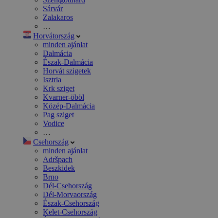
Sárvár
Zalakaros
…
Horvátország
minden ajánlat
Dalmácia
Észak-Dalmácia
Horvát szigetek
Isztria
Krk sziget
Kvarner-öböl
Közép-Dalmácia
Pag sziget
Vodice
…
Csehország
minden ajánlat
Adršpach
Beszkidek
Brno
Dél-Csehország
Dél-Morvaország
Észak-Csehország
Kelet-Csehország