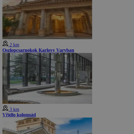
2 km
Oszlopcsarnokok Karlovy Varyban
3 km
Vřídlo kolonnád