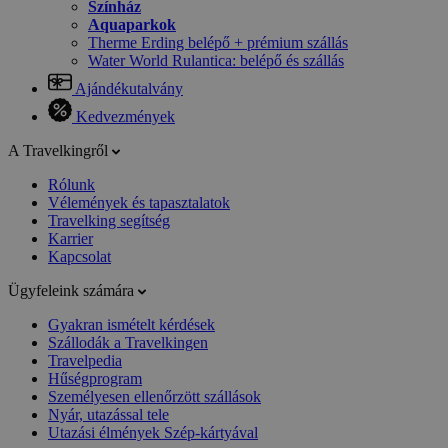
Színház
Aquaparkok
Therme Erding belépő + prémium szállás
Water World Rulantica: belépő és szállás
Ajándékutalvány
Kedvezmények
A Travelkingről
Rólunk
Vélemények és tapasztalatok
Travelking segítség
Karrier
Kapcsolat
Ügyfeleink számára
Gyakran ismételt kérdések
Szállodák a Travelkingen
Travelpedia
Hűségprogram
Személyesen ellenőrzött szállások
Nyár, utazással tele
Utazási élmények Szép-kártyával