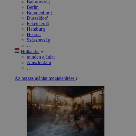
Bajorország
Berlin
Brandenburg
Düsseldorf
Fekete erdő
Hamburg
Hessen
Szászország
…
Hollandia
minden ajánlat
Amszterdam
…
Az összes ajánlat megjelenítése