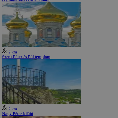
2 km
Szent Péter és Pál templom
2 km
Nagy Péter kilátó