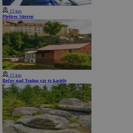
15 km
Plešivec Síterep
15 km
Bečov nad Teplou vár és kastély