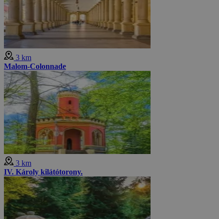
3 km
Malom-Colonnade
3 km
IV. Károly kilátótorony.