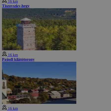
16 km
Tiszovszky-hegy
16 km
Pajndl kilátótorony
16 km