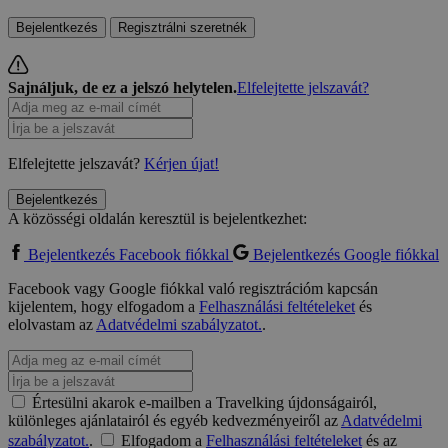
Bejelentkezés
Regisztrálni szeretnék
Sajnáljuk, de ez a jelszó helytelen.
Elfelejtette jelszavát?
Elfelejtette jelszavát?
Kérjen újat!
Bejelentkezés
A közösségi oldalán keresztül is bejelentkezhet:
Bejelentkezés Facebook fiókkal
Bejelentkezés Google fiókkal
Facebook vagy Google fiókkal való regisztrációm kapcsán
kijelentem, hogy elfogadom a
Felhasználási feltételeket
és
elolvastam az
Adatvédelmi szabályzatot.
.
Értesülni akarok e-mailben a Travelking újdonságairól,
különleges ajánlatairól és egyéb kedvezményeiről az
Adatvédelmi
szabályzatot.
.
Elfogadom a
Felhasználási feltételeket
és az