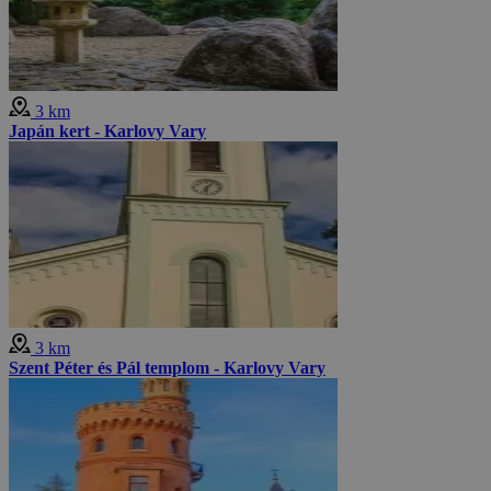
3 km
Japán kert - Karlovy Vary
3 km
Szent Péter és Pál templom - Karlovy Vary