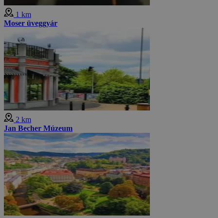
1 km
Moser üveggyár
2 km
Jan Becher Múzeum