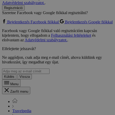
Adatvédelmi szabályzatot.
.
Regisztráció
Szeretne Facebook vagy Google fiókkal regisztrálni?
Bejelentkezés Facebook fiókkal
Bejelentkezés Google fiókkal
Facebook vagy Google fiókkal való regisztrációm kapcsán
kijelentem, hogy elfogadom a
Felhasználási feltételeket
és
elolvastam az
Adatvédelmi szabályzatot.
.
Elfelejtette jelszavát?
Ne aggódjon, csak adja meg e-mail címét, ahova küldünk egy
hivatkozást, így megadhat egy újat.
Küldés
Vissza
Menu
Zavřít menu
Travelpedia