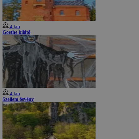
4 km
Goethe kilátó
4 km
Szellem ösvény