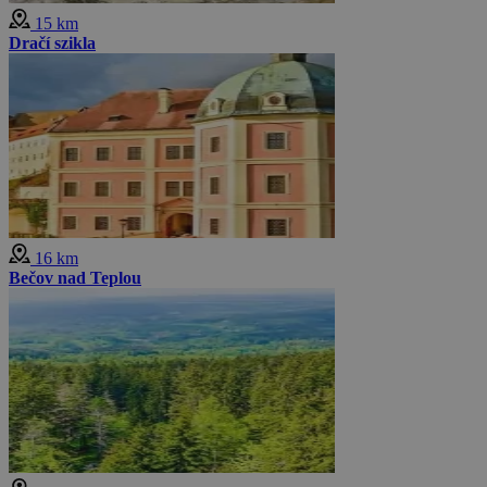
15 km
Dračí szikla
16 km
Bečov nad Teplou