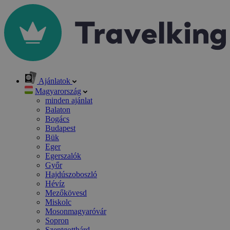
Ajánlatok
Magyarország
minden ajánlat
Balaton
Bogács
Budapest
Bük
Eger
Egerszalók
Győr
Hajdúszoboszló
Hévíz
Mezőkövesd
Miskolc
Mosonmagyaróvár
Sopron
Szentgotthárd