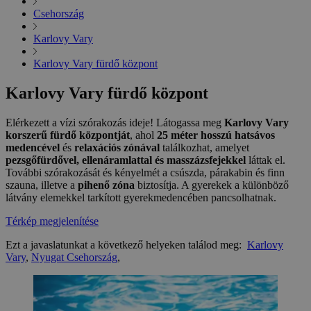
Csehország
Karlovy Vary
Karlovy Vary fürdő központ
Karlovy Vary fürdő központ
Elérkezett a vízi szórakozás ideje! Látogassa meg
Karlovy Vary
korszerű fürdő központját
, ahol
25 méter hosszú hatsávos
medencével
és
relaxációs zónával
találkozhat, amelyet
pezsgőfürdővel, ellenáramlattal és masszázsfejekkel
láttak el.
További szórakozását és kényelmét a csúszda, párakabin és finn
szauna, illetve a
pihenő zóna
biztosítja. A gyerekek a különböző
látvány elemekkel tarkított gyerekmedencében pancsolhatnak.
Térkép megjelenítése
Ezt a javaslatunkat a következő helyeken találod meg:
Karlovy
Vary
,
Nyugat Csehország
,