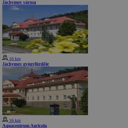
Jáchymov városa
16 km
Jáchymov gyógyfürdője
16 km
Aquacentrum Agricola