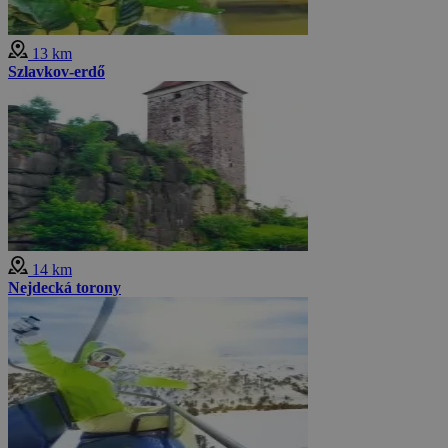
13 km
Szlavkov-erdő
14 km
Nejdecká torony