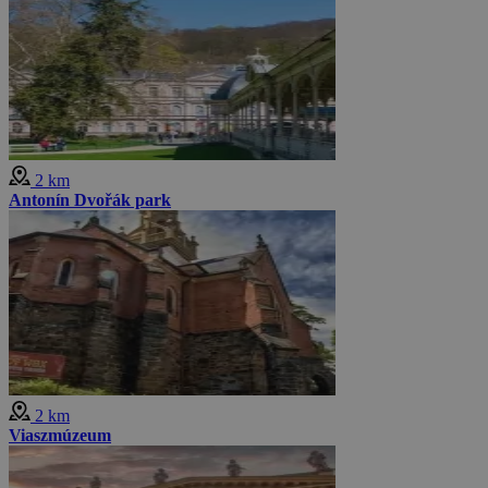
2 km
Antonín Dvořák park
2 km
Viaszmúzeum