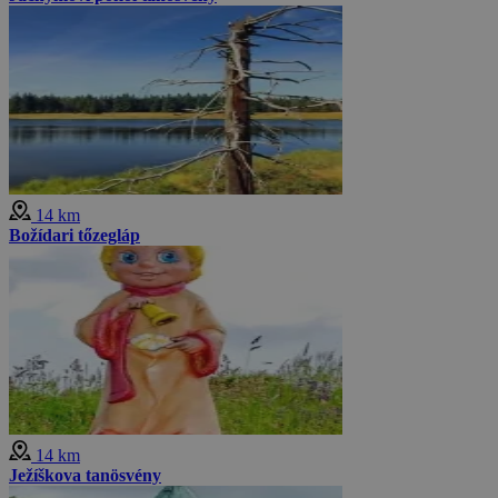
14 km
Božídari tőzegláp
14 km
Ježíškova tanösvény