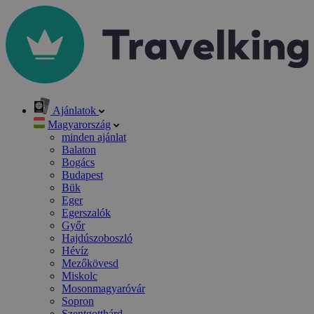
Ajánlatok
Magyarország
minden ajánlat
Balaton
Bogács
Budapest
Bük
Eger
Egerszalók
Győr
Hajdúszoboszló
Hévíz
Mezőkövesd
Miskolc
Mosonmagyaróvár
Sopron
Szentgotthárd