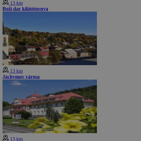
13 km
Boží dar kilátótornya
13 km
Jáchymov városa
13 km