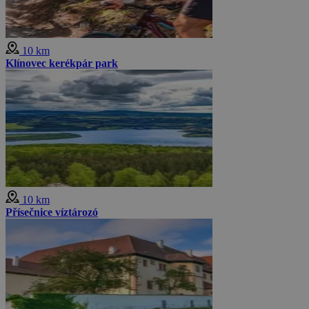
10 km
Klínovec kerékpár park
10 km
Přísečnice víztározó