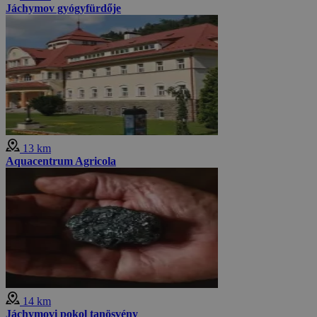
Jáchymov gyógyfürdője
13 km
Aquacentrum Agricola
14 km
Jáchymovi pokol tanösvény