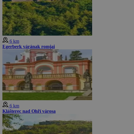
6 km
Egerberk várának romjai
6 km
Klášterec nad Ohří városa