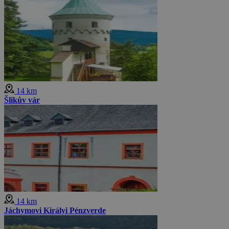
14 km
Šlikův vár
14 km
Jáchymovi Királyi Pénzverde