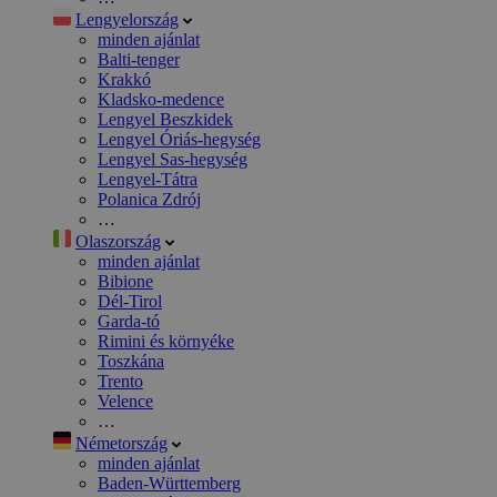
Lengyelország
minden ajánlat
Balti-tenger
Krakkó
Kladsko-medence
Lengyel Beszkidek
Lengyel Óriás-hegység
Lengyel Sas-hegység
Lengyel-Tátra
Polanica Zdrój
…
Olaszország
minden ajánlat
Bibione
Dél-Tirol
Garda-tó
Rimini és környéke
Toszkána
Trento
Velence
…
Németország
minden ajánlat
Baden-Württemberg