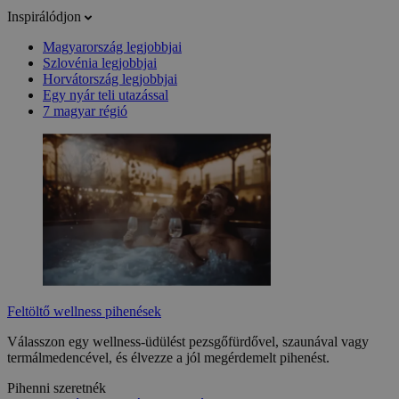
Inspirálódjon
Magyarország legjobbjai
Szlovénia legjobbjai
Horvátország legjobbjai
Egy nyár teli utazással
7 magyar régió
Feltöltő wellness pihenések
Válasszon egy wellness-üdülést pezsgőfürdővel, szaunával vagy
termálmedencével, és élvezze a jól megérdemelt pihenést.
Pihenni szeretnék