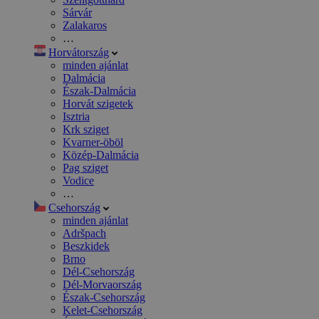
Sárvár
Zalakaros
…
Horvátország
minden ajánlat
Dalmácia
Észak-Dalmácia
Horvát szigetek
Isztria
Krk sziget
Kvarner-öböl
Közép-Dalmácia
Pag sziget
Vodice
…
Csehország
minden ajánlat
Adršpach
Beszkidek
Brno
Dél-Csehország
Dél-Morvaország
Észak-Csehország
Kelet-Csehország