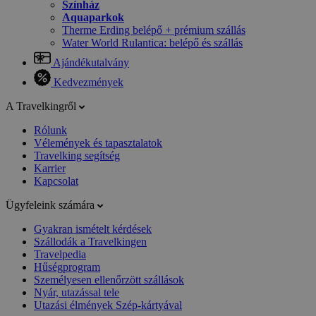
Színház
Aquaparkok
Therme Erding belépő + prémium szállás
Water World Rulantica: belépő és szállás
Ajándékutalvány
Kedvezmények
A Travelkingről
Rólunk
Vélemények és tapasztalatok
Travelking segítség
Karrier
Kapcsolat
Ügyfeleink számára
Gyakran ismételt kérdések
Szállodák a Travelkingen
Travelpedia
Hűségprogram
Személyesen ellenőrzött szállások
Nyár, utazással tele
Utazási élmények Szép-kártyával