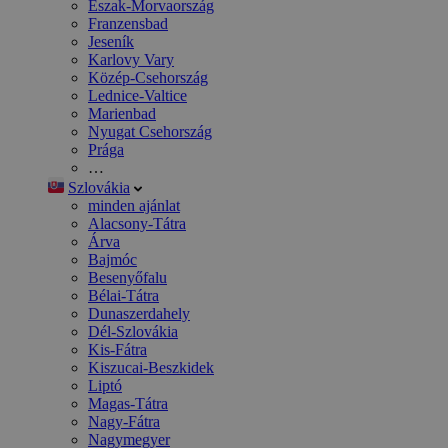
Észak-Morvaország
Franzensbad
Jeseník
Karlovy Vary
Közép-Csehország
Lednice-Valtice
Marienbad
Nyugat Csehország
Prága
…
Szlovákia
minden ajánlat
Alacsony-Tátra
Árva
Bajmóc
Besenyőfalu
Bélai-Tátra
Dunaszerdahely
Dél-Szlovákia
Kis-Fátra
Kiszucai-Beszkidek
Liptó
Magas-Tátra
Nagy-Fátra
Nagymegyer