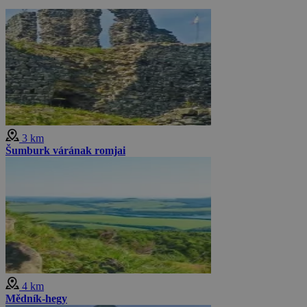
3 km
Šumburk várának romjai
4 km
Mědník-hegy