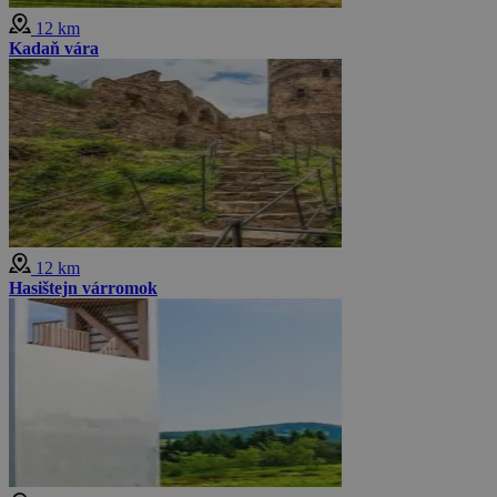
12 km
Kadaň vára
12 km
Hasištejn várromok