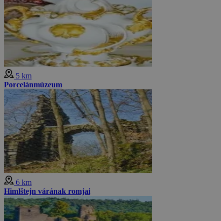
5 km
Porcelánmúzeum
6 km
Himlštejn várának romjai