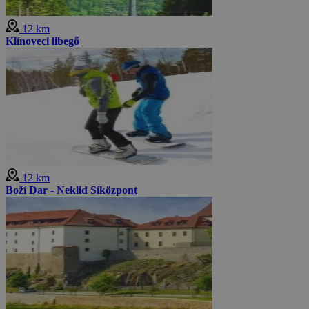
12 km
Klínoveci libegő
12 km
Boží Dar - Neklid Síközpont