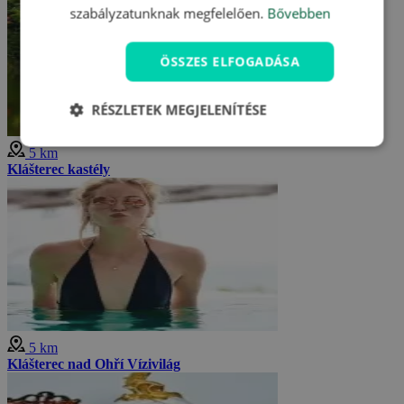
szabályzatunknak megfelelően.
Bővebben
ÖSSZES ELFOGADÁSA
RÉSZLETEK MEGJELENÍTÉSE
5 km
Klášterec kastély
5 km
Klášterec nad Ohří Vízivilág