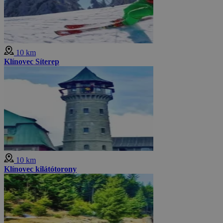
10 km
Klínovec Síterep
10 km
Klínovec kilátótorony