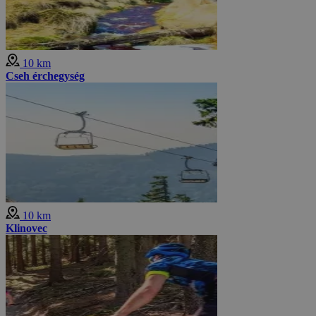
10 km
Cseh érchegység
10 km
Klinovec