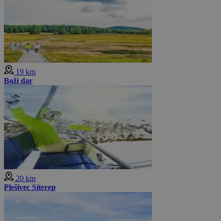
19 km
Boží dar
20 km
Plešivec Síterep