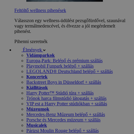
Feltöltő wellness pihenések
Válasszon egy wellness-üdülést pezsgőfürdővel, szaunával
vagy termálmedencével, és élvezze a jól megérdemelt
pihenést.
Pihenni szeretnék
Élmények
Vidámparkok
Europa-Park: Belépő és prémium szállás
Playmobil Funpark belépő + szállás
LEGOLAND® Deutschland belépő + szállás
Koncertek
Backstreet Boys in Düsseldorf + szállás
Kiállítások
Harry Potter™ Stúdió túra + szállás
Trónok harca filmstúdió látogatás + szállás
VIP est a Harry Potter stúdiókban + szállás
Múzeumok
Mercedes-Benz Múzeum belépő + szállás
Porsche és Mercedes múzeum + szállás
Musicalek
Párizsi Moulin Rouge belépő + szállás