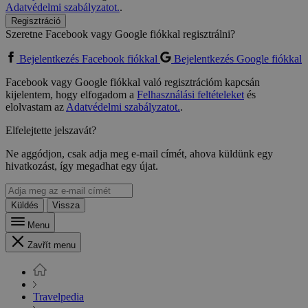
Adatvédelmi szabályzatot.
.
Regisztráció
Szeretne Facebook vagy Google fiókkal regisztrálni?
Bejelentkezés Facebook fiókkal
Bejelentkezés Google fiókkal
Facebook vagy Google fiókkal való regisztrációm kapcsán
kijelentem, hogy elfogadom a
Felhasználási feltételeket
és
elolvastam az
Adatvédelmi szabályzatot.
.
Elfelejtette jelszavát?
Ne aggódjon, csak adja meg e-mail címét, ahova küldünk egy
hivatkozást, így megadhat egy újat.
Küldés
Vissza
Menu
Zavřít menu
Travelpedia