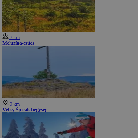
7 km
Meluzína-csúcs
9 km
Velký Špičák hegység