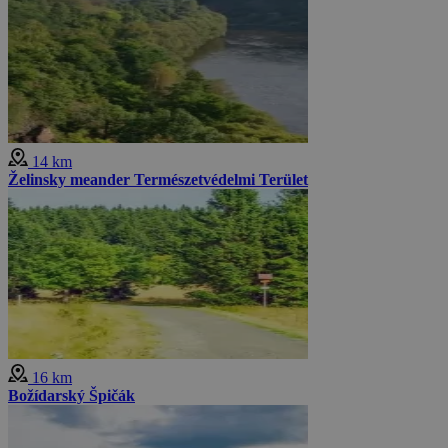
14 km
Želinsky meander Természetvédelmi Terület
16 km
Božídarský Špičák