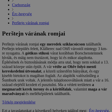
Csehország
Érc-hegység
Perštejn várának romjai
Perštejn várának romjai
Perštejn várának romjai
egy meredek sziklacsúcson
találhatók
Perštejn település felett, Klášterec nad Ohří várostól mintegy 3 km-
re nyugatra. A
gótikus stílusú
várat korábban Borschensteinnek
hívták, és máig nem tisztázott, hogy ki és mikor alapította.
Építésének és biztosításának módja arra utal, hogy nem sokkal a 13.
század közepe után épült. A vár
védte az Ohře folyó menti
kereskedelmi útvonalat
, a közeli színesfém bányákat, és egy
kisebb birtokot is magában foglalt. Az alapítók valószínűleg a
Šumburk urak voltak. A jelentős tulajdonosváltások miatt a vár a 16.
század elejétől kezdett el pusztulni. Ma a védett területen
a
megmaradt kerek torony és a körítőfalak
, valamint
maga a vár
maradványai
és melléképületek találhatók.
Térkép megjelenítése
Ezt a javaslatunkat a következő helyeken találod meg:
Érc-hegység
,