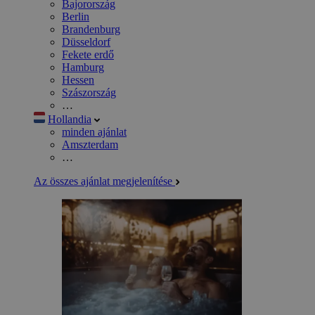
Bajorország
Berlin
Brandenburg
Düsseldorf
Fekete erdő
Hamburg
Hessen
Szászország
…
Hollandia
minden ajánlat
Amszterdam
…
Az összes ajánlat megjelenítése