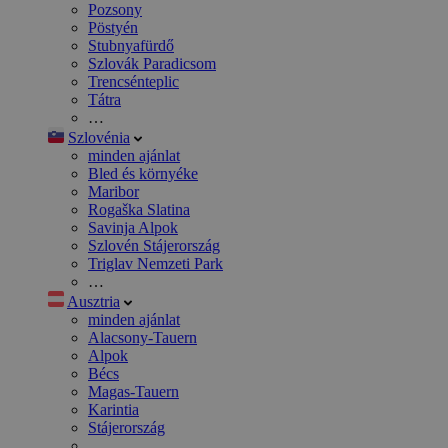
Pozsony
Pöstyén
Stubnyafürdő
Szlovák Paradicsom
Trencsénteplic
Tátra
…
Szlovénia
minden ajánlat
Bled és környéke
Maribor
Rogaška Slatina
Savinja Alpok
Szlovén Stájerország
Triglav Nemzeti Park
…
Ausztria
minden ajánlat
Alacsony-Tauern
Alpok
Bécs
Magas-Tauern
Karintia
Stájerország
…