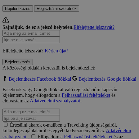
Bejelentkezés
Regisztrálni szeretnék
Sajnáljuk, de ez a jelszó helytelen.
Elfelejtette jelszavát?
Elfelejtette jelszavát?
Kérjen újat!
Bejelentkezés
A közösségi oldalán keresztül is bejelentkezhet:
Bejelentkezés Facebook fiókkal
Bejelentkezés Google fiókkal
Facebook vagy Google fiókkal való regisztrációm kapcsán
kijelentem, hogy elfogadom a
Felhasználási feltételeket
és
elolvastam az
Adatvédelmi szabályzatot.
.
Értesülni akarok e-mailben a Travelking újdonságairól,
különleges ajánlatairól és egyéb kedvezményeiről az
Adatvédelmi
szabályzatot.
.
Elfogadom a
Felhasználási feltételeket
és az