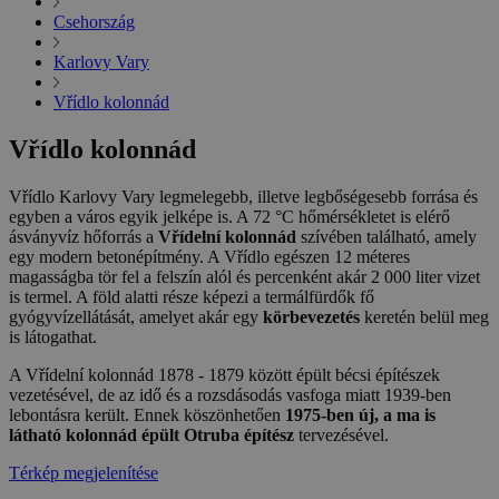
Csehország
Karlovy Vary
Vřídlo kolonnád
Vřídlo kolonnád
Vřídlo Karlovy Vary legmelegebb, illetve legbőségesebb forrása és
egyben a város egyik jelképe is. A 72 °C hőmérsékletet is elérő
ásványvíz hőforrás a
Vřídelní kolonnád
szívében található, amely
egy modern betonépítmény. A Vřídlo egészen 12 méteres
magasságba tör fel a felszín alól és percenként akár 2 000 liter vizet
is termel. A föld alatti része képezi a termálfürdők fő
gyógyvízellátását, amelyet akár egy
körbevezetés
keretén belül meg
is látogathat.
A Vřídelní kolonnád 1878 - 1879 között épült bécsi építészek
vezetésével, de az idő és a rozsdásodás vasfoga miatt 1939-ben
lebontásra került. Ennek köszönhetően
1975-ben új, a ma is
látható kolonnád épült Otruba építész
tervezésével.
Térkép megjelenítése