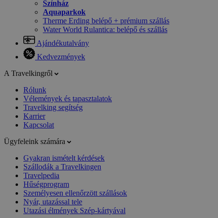
Színház
Aquaparkok
Therme Erding belépő + prémium szállás
Water World Rulantica: belépő és szállás
Ajándékutalvány
Kedvezmények
A Travelkingről
Rólunk
Vélemények és tapasztalatok
Travelking segítség
Karrier
Kapcsolat
Ügyfeleink számára
Gyakran ismételt kérdések
Szállodák a Travelkingen
Travelpedia
Hűségprogram
Személyesen ellenőrzött szállások
Nyár, utazással tele
Utazási élmények Szép-kártyával