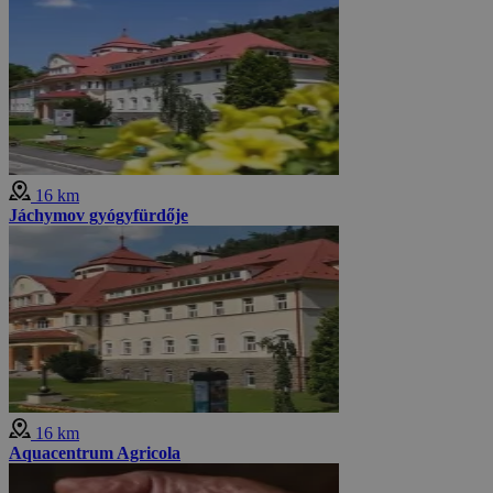
16 km
Jáchymov gyógyfürdője
16 km
Aquacentrum Agricola