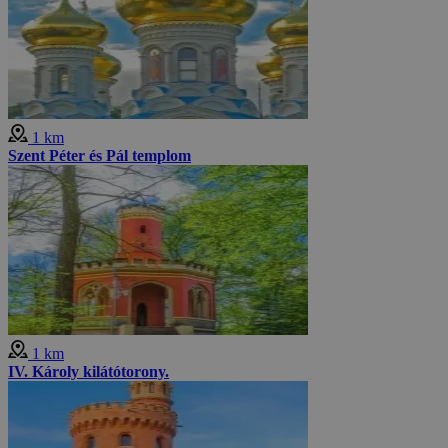
1 km
Szent Péter és Pál templom
1 km
IV. Károly kilátótorony.