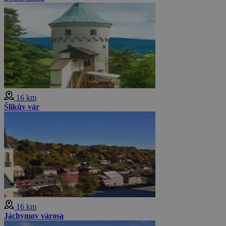
16 km
Šlikův vár
16 km
Jáchymov városa