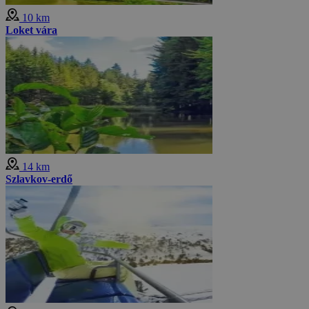
10 km
Loket vára
14 km
Szlavkov-erdő