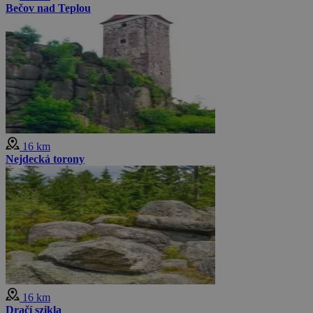
Bečov nad Teplou
16 km
Nejdecká torony
16 km
Dračí szikla