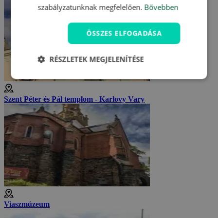
szabályzatunknak megfelelően.
Bővebben
ÖSSZES ELFOGADÁSA
RÉSZLETEK MEGJELENÍTÉSE
Szent Péter és Pál templom - Karlovy Vary
Viaszmúzeum