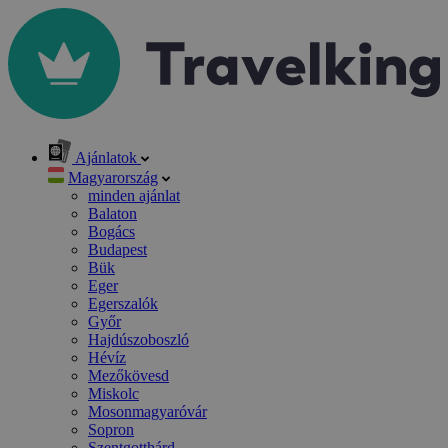
Ajánlatok
Magyarország
minden ajánlat
Balaton
Bogács
Budapest
Bük
Eger
Egerszalók
Győr
Hajdúszoboszló
Hévíz
Mezőkövesd
Miskolc
Mosonmagyaróvár
Sopron
Szentgotthárd