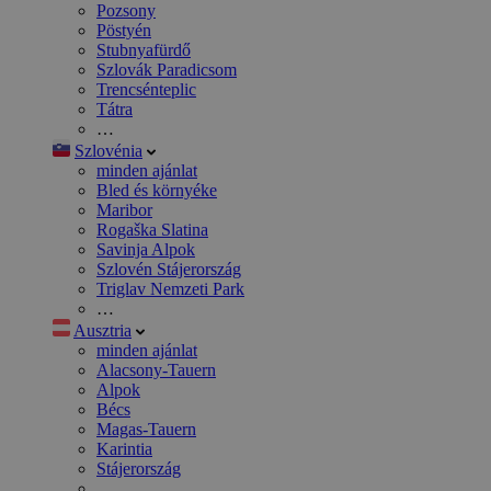
Pozsony
Pöstyén
Stubnyafürdő
Szlovák Paradicsom
Trencsénteplic
Tátra
…
Szlovénia
minden ajánlat
Bled és környéke
Maribor
Rogaška Slatina
Savinja Alpok
Szlovén Stájerország
Triglav Nemzeti Park
…
Ausztria
minden ajánlat
Alacsony-Tauern
Alpok
Bécs
Magas-Tauern
Karintia
Stájerország
…