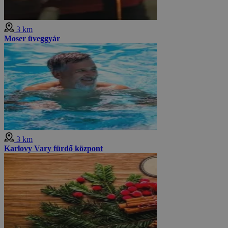
3 km
Moser üveggyár
3 km
Karlovy Vary fürdő központ