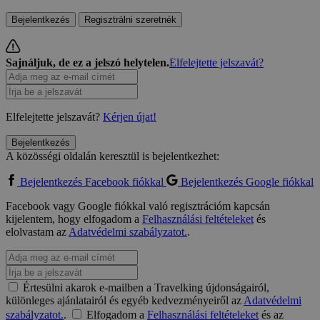
Bejelentkezés
Regisztrálni szeretnék
Sajnáljuk, de ez a jelszó helytelen.
Elfelejtette jelszavát?
Elfelejtette jelszavát?
Kérjen újat!
Bejelentkezés
A közösségi oldalán keresztül is bejelentkezhet:
Bejelentkezés Facebook fiókkal
Bejelentkezés Google fiókkal
Facebook vagy Google fiókkal való regisztrációm kapcsán
kijelentem, hogy elfogadom a
Felhasználási feltételeket
és
elolvastam az
Adatvédelmi szabályzatot.
.
Értesülni akarok e-mailben a Travelking újdonságairól,
különleges ajánlatairól és egyéb kedvezményeiről az
Adatvédelmi
szabályzatot.
.
Elfogadom a
Felhasználási feltételeket
és az