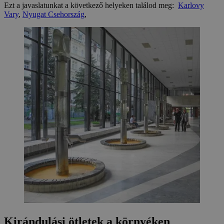
Ezt a javaslatunkat a következő helyeken találod meg:
Karlovy
Vary
,
Nyugat Csehország
,
Kirándulási ötletek a környéken