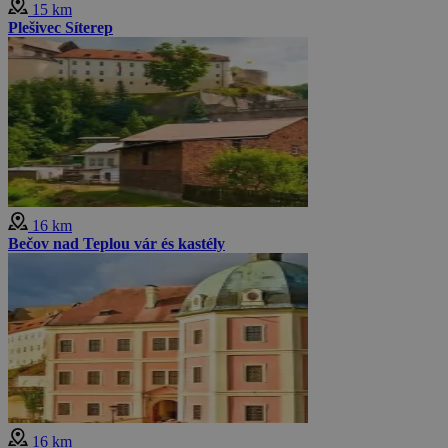
15 km
Plešivec Síterep
16 km
Bečov nad Teplou vár és kastély
16 km