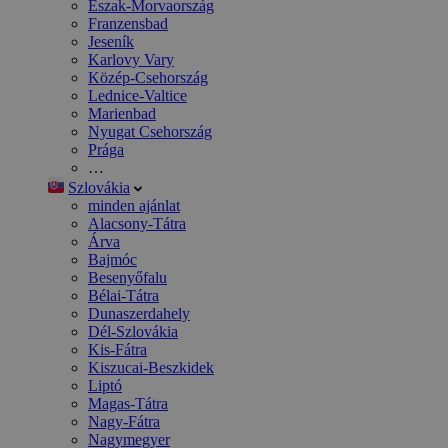
Észak-Morvaország
Franzensbad
Jeseník
Karlovy Vary
Közép-Csehország
Lednice-Valtice
Marienbad
Nyugat Csehország
Prága
…
Szlovákia
minden ajánlat
Alacsony-Tátra
Árva
Bajmóc
Besenyőfalu
Bélai-Tátra
Dunaszerdahely
Dél-Szlovákia
Kis-Fátra
Kiszucai-Beszkidek
Liptó
Magas-Tátra
Nagy-Fátra
Nagymegyer