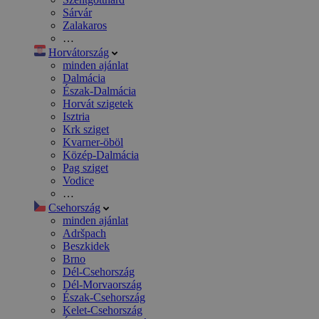
Sárvár
Zalakaros
…
Horvátország
minden ajánlat
Dalmácia
Észak-Dalmácia
Horvát szigetek
Isztria
Krk sziget
Kvarner-öböl
Közép-Dalmácia
Pag sziget
Vodice
…
Csehország
minden ajánlat
Adršpach
Beszkidek
Brno
Dél-Csehország
Dél-Morvaország
Észak-Csehország
Kelet-Csehország