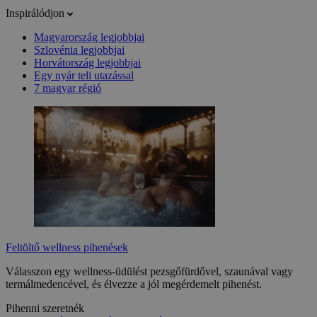
Inspirálódjon
Magyarország legjobbjai
Szlovénia legjobbjai
Horvátország legjobbjai
Egy nyár teli utazással
7 magyar régió
Feltöltő wellness pihenések
Válasszon egy wellness-üdülést pezsgőfürdővel, szaunával vagy
termálmedencével, és élvezze a jól megérdemelt pihenést.
Pihenni szeretnék