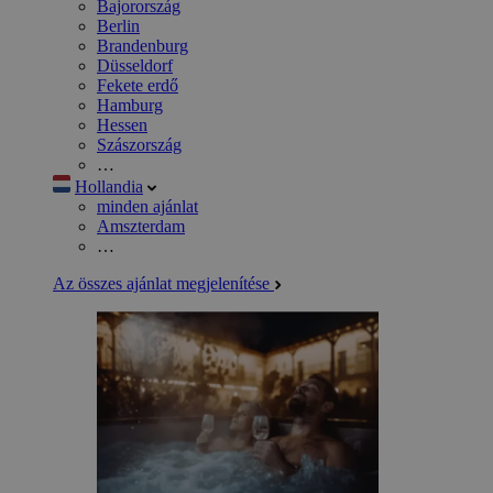
Bajorország
Berlin
Brandenburg
Düsseldorf
Fekete erdő
Hamburg
Hessen
Szászország
…
Hollandia
minden ajánlat
Amszterdam
…
Az összes ajánlat megjelenítése