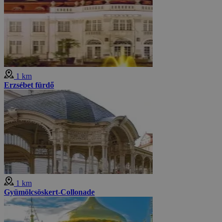
1 km
Erzsébet fürdő
1 km
Gyümölcsöskert-Collonade