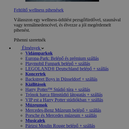
Feltöltő wellness pihenések
Válasszon egy wellness-üdülést pezsgőfürdővel, szaunával
vagy termálmedencével, és élvezze a jól megérdemelt
pihenést.
Pihenni szeretnék
Élmények
Vidámparkok
Europa-Park: Belépő és prémium szállás
Playmobil Funpark belépő + szállás
LEGOLAND® Deutschland belépő + szállás
Koncertek
Backstreet Boys in Düsseldorf + szállás
Kiállítások
Harry Potter™ Stúdió túra + szállás
Trónok harca filmstúdió látogatás + szállás
VIP est a Harry Potter stúdiókban + szállás
Múzeumok
Mercedes-Benz Múzeum belépő + szállás
Porsche és Mercedes múzeum + szállás
Musicalek
Párizsi Moulin Rouge belépő + szállás