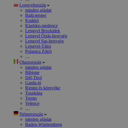
Lengyelország
minden ajánlat
Balti-tenger
Krakkó
Kladsko-medence
Lengyel Beszkidek
Lengyel Óriás-hegység
Lengyel Sas-hegység
Lengyel-Tátra
Polanica Zdrój
…
Olaszország
minden ajánlat
Bibione
Dél-Tirol
Garda-tó
Rimini és környéke
Toszkána
Trento
Velence
…
Németország
minden ajánlat
Baden-Württemberg