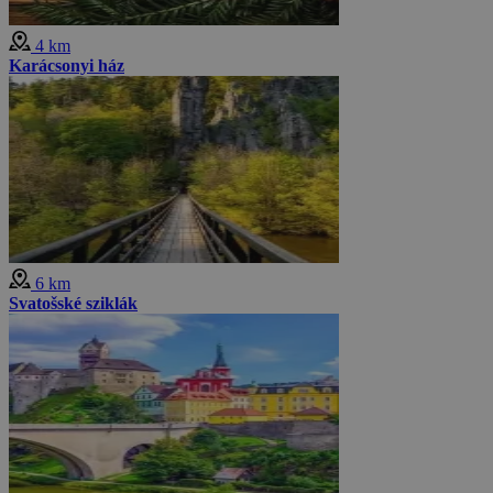
4 km
Karácsonyi ház
6 km
Svatošské sziklák