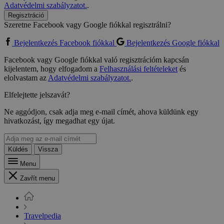
Adatvédelmi szabályzatot.
.
Regisztráció
Szeretne Facebook vagy Google fiókkal regisztrálni?
Bejelentkezés Facebook fiókkal
Bejelentkezés Google fiókkal
Facebook vagy Google fiókkal való regisztrációm kapcsán
kijelentem, hogy elfogadom a
Felhasználási feltételeket
és
elolvastam az
Adatvédelmi szabályzatot.
.
Elfelejtette jelszavát?
Ne aggódjon, csak adja meg e-mail címét, ahova küldünk egy
hivatkozást, így megadhat egy újat.
Küldés
Vissza
Menu
Zavřít menu
Travelpedia