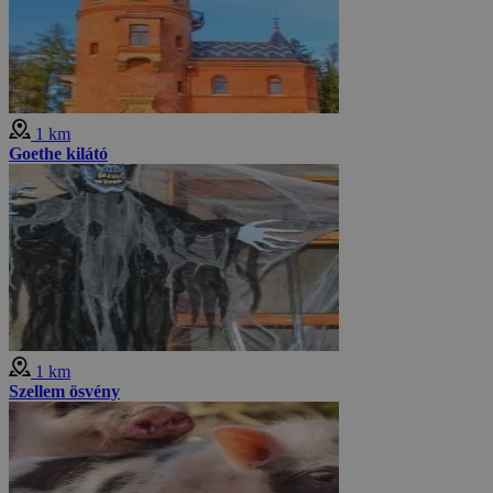
1 km
Goethe kilátó
1 km
Szellem ösvény