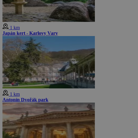
1 km
Japán kert - Karlovy Vary
1 km
Antonín Dvořák park