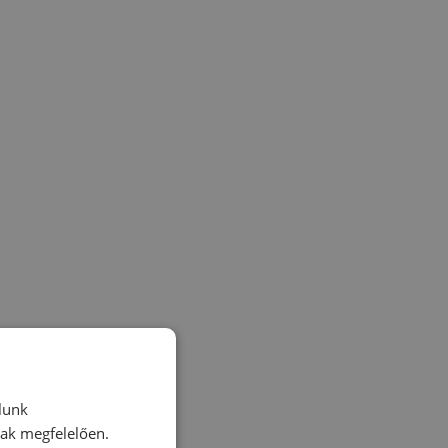
lunk
nak megfelelően.