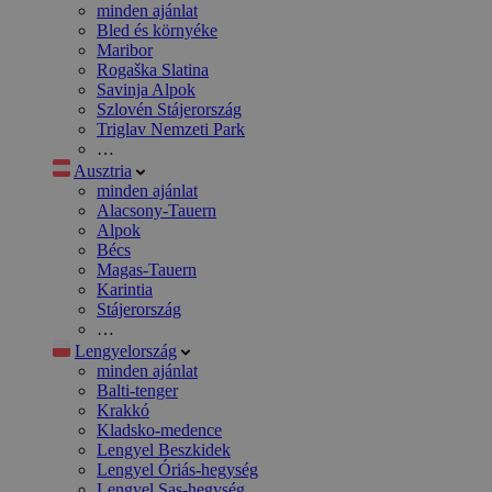
minden ajánlat
Bled és környéke
Maribor
Rogaška Slatina
Savinja Alpok
Szlovén Stájerország
Triglav Nemzeti Park
…
Ausztria
minden ajánlat
Alacsony-Tauern
Alpok
Bécs
Magas-Tauern
Karintia
Stájerország
…
Lengyelország
minden ajánlat
Balti-tenger
Krakkó
Kladsko-medence
Lengyel Beszkidek
Lengyel Óriás-hegység
Lengyel Sas-hegység