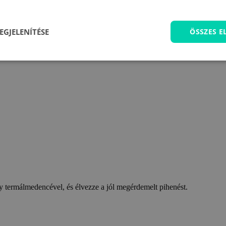
EGJELENÍTÉSE
ÖSSZES 
 termálmedencével, és élvezze a jól megérdemelt pihenést.