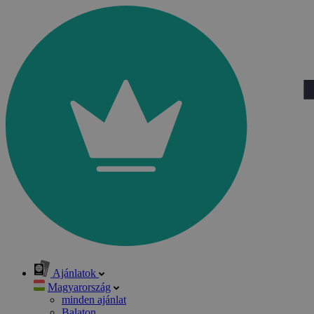
Ajánlatok
Magyarország
minden ajánlat
Balaton