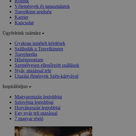
Rólunk
Vélemények és tapasztalatok
Travelking segítség
Karrier
Kapcsolat
Ügyfeleink számára
Gyakran ismételt kérdések
Szállodák a Travelkingen
Travelpedia
Hűségprogram
Személyesen ellenőrzött szállások
Nyár, utazással tele
Utazási élmények Szép-kártyával
Inspirálódjon
Magyarország legjobbjai
Szlovénia legjobbjai
Horvátország legjobbjai
Egy nyár teli utazással
7 magyar régió