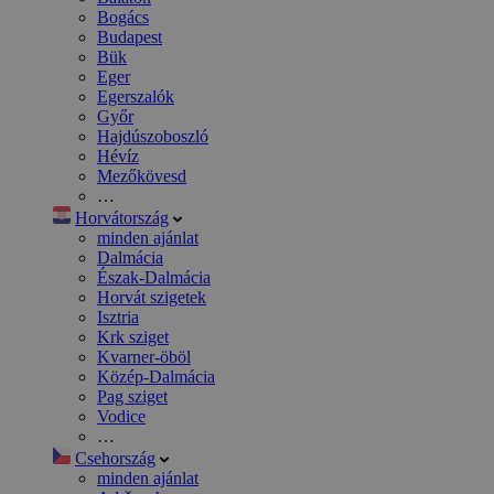
Bogács
Budapest
Bük
Eger
Egerszalók
Győr
Hajdúszoboszló
Hévíz
Mezőkövesd
…
Horvátország
minden ajánlat
Dalmácia
Észak-Dalmácia
Horvát szigetek
Isztria
Krk sziget
Kvarner-öböl
Közép-Dalmácia
Pag sziget
Vodice
…
Csehország
minden ajánlat