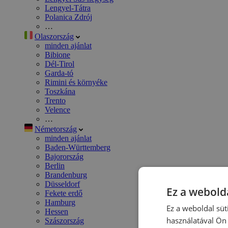
Lengyel-Tátra
Polanica Zdrój
…
Olaszország
minden ajánlat
Bibione
Dél-Tirol
Garda-tó
Rimini és környéke
Toszkána
Trento
Velence
…
Németország
minden ajánlat
Baden-Württemberg
Bajorország
Berlin
Brandenburg
Düsseldorf
Ez a webolda
Fekete erdő
Hamburg
Ez a weboldal süt
Hessen
használatával Ön 
Szászország