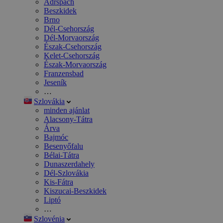
Adršpach
Beszkidek
Brno
Dél-Csehország
Dél-Morvaország
Észak-Csehország
Kelet-Csehország
Észak-Morvaország
Franzensbad
Jeseník
…
Szlovákia
minden ajánlat
Alacsony-Tátra
Árva
Bajmóc
Besenyőfalu
Bélai-Tátra
Dunaszerdahely
Dél-Szlovákia
Kis-Fátra
Kiszucai-Beszkidek
Liptó
…
Szlovénia