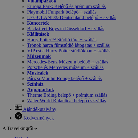
Vidámparkok
Europa-Park: Belépő és prémium szállás
Playmobil Funpark belépő + szállás
LEGOLAND® Deutschland belépő + szállás
Koncertek
Backstreet Boys in Düsseldorf + szállás
Kiállítások
Harry Potter™ Stúdió túra + szállás
Trónok harca filmstúdió látogatás + szállás
VIP est a Harry Potter stúdiókban + szállás
Múzeumok
Mercedes-Benz Múzeum belépő + szállás
Porsche és Mercedes múzeum + szállás
Musicalek
Párizsi Moulin Rouge belépő + szállás
Színház
Aquaparkok
Therme Erding belépő + prémium szállás
Water World Rulantica: belépő és szállás
Ajándékutalvány
Kedvezmények
A Travelkingről