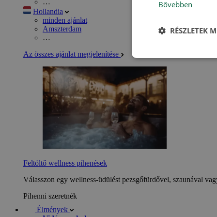
…
Bővebben
Hollandia
minden ajánlat
Amszterdam
RÉSZLETEK M
…
Az összes ajánlat megjelenítése
Feltöltő wellness pihenések
Válasszon egy wellness-üdülést pezsgőfürdővel, szaunával vagy
Pihenni szeretnék
Élmények