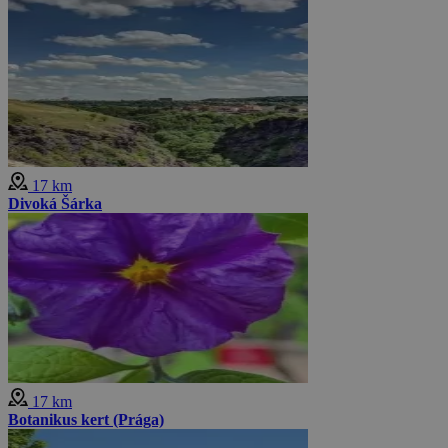
17 km
Divoká Šárka
17 km
Botanikus kert (Prága)