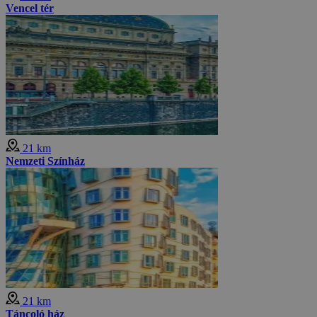
Vencel tér
21 km
Nemzeti Színház
21 km
Táncoló ház