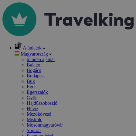
Ajánlatok
Magyarország
minden ajánlat
Balaton
Bogács
Budapest
Bük
Eger
Egerszalók
Győr
Hajdúszoboszló
Hévíz
Mezőkövesd
Miskolc
Mosonmagyaróvár
Sopron
Szentgotthárd