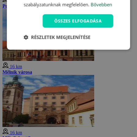
16 km
szabályzatunknak megfelelően.
Bővebben
Podbabské sziklák
ÖSSZES ELFOGADÁSA
RÉSZLETEK MEGJELENÍTÉSE
16 km
Mělník városa
16 km