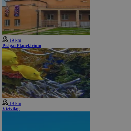
19 km
Prágai Planetárium
19 km
Vízivilág