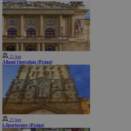
21 km
Állami Operaház (Prága)
21 km
Lőportorony (Prága)