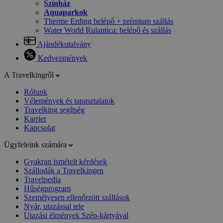
Színház
Aquaparkok
Therme Erding belépő + prémium szállás
Water World Rulantica: belépő és szállás
Ajándékutalvány
Kedvezmények
A Travelkingről
Rólunk
Vélemények és tapasztalatok
Travelking segítség
Karrier
Kapcsolat
Ügyfeleink számára
Gyakran ismételt kérdések
Szállodák a Travelkingen
Travelpedia
Hűségprogram
Személyesen ellenőrzött szállások
Nyár, utazással tele
Utazási élmények Szép-kártyával