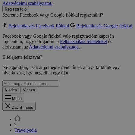
Adatvédelmi szabályzatot.
.
Regisztráció
Szeretne Facebook vagy Google fiókkal regisztrálni?
Bejelentkezés Facebook fiókkal
Bejelentkezés Google fiókkal
Facebook vagy Google fiókkal való regisztrációm kapcsán
kijelentem, hogy elfogadom a
Felhasználási feltételeket
és
elolvastam az
Adatvédelmi szabályzatot.
.
Elfelejtette jelszavát?
Ne aggódjon, csak adja meg e-mail címét, ahova küldünk egy
hivatkozást, így megadhat egy újat.
Küldés
Vissza
Menu
Zavřít menu
Travelpedia