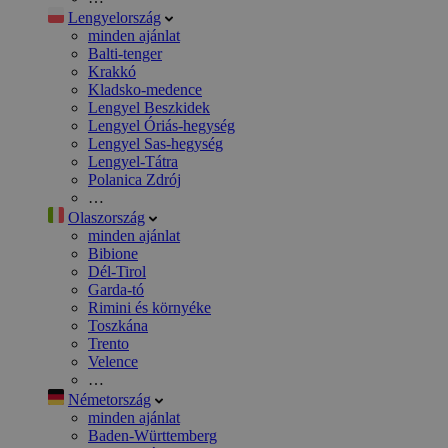
Lengyelország
minden ajánlat
Balti-tenger
Krakkó
Kladsko-medence
Lengyel Beszkidek
Lengyel Óriás-hegység
Lengyel Sas-hegység
Lengyel-Tátra
Polanica Zdrój
…
Olaszország
minden ajánlat
Bibione
Dél-Tirol
Garda-tó
Rimini és környéke
Toszkána
Trento
Velence
…
Németország
minden ajánlat
Baden-Württemberg