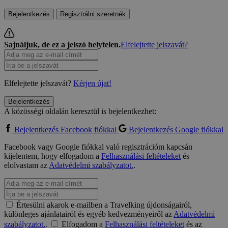
Bejelentkezés
Regisztrálni szeretnék
Sajnáljuk, de ez a jelszó helytelen.
Elfelejtette jelszavát?
Elfelejtette jelszavát?
Kérjen újat!
Bejelentkezés
A közösségi oldalán keresztül is bejelentkezhet:
Bejelentkezés Facebook fiókkal
Bejelentkezés Google fiókkal
Facebook vagy Google fiókkal való regisztrációm kapcsán
kijelentem, hogy elfogadom a
Felhasználási feltételeket
és
elolvastam az
Adatvédelmi szabályzatot.
.
Értesülni akarok e-mailben a Travelking újdonságairól,
különleges ajánlatairól és egyéb kedvezményeiről az
Adatvédelmi
szabályzatot.
.
Elfogadom a
Felhasználási feltételeket
és az