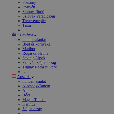
Pozsony
Pöstyén
Stubnyafürdő
Szlovák Paradicsom
Trencsénteplic
Tátra
…
Szlovénia
minden ajánlat
Bled és környéke
Maribor
Rogaška Slatina
Savinja Alpok
Szlovén Stájerország
Triglav Nemzeti Park
…
Ausztria
minden ajánlat
Alacsony-Tauern
Alpok
Bécs
Magas-Tauern
Karintia
Stájerország
…