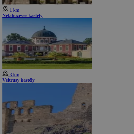
1 km
Nelahozeves kastély
3 km
Veltrusy kastély