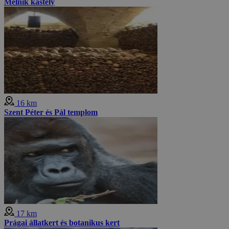
Mělník kastély
16 km
Szent Péter és Pál templom
17 km
Prágai állatkert és botanikus kert