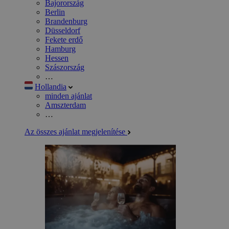
Bajorország
Berlin
Brandenburg
Düsseldorf
Fekete erdő
Hamburg
Hessen
Szászország
…
Hollandia
minden ajánlat
Amszterdam
…
Az összes ajánlat megjelenítése