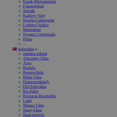
Észak-Morvaország
Franzensbad
Jeseník
Karlovy Vary
Közép-Csehország
Lednice-Valtice
Marienbad
Nyugat Csehország
Prága
…
Szlovákia
minden ajánlat
Alacsony-Tátra
Árva
Bajmóc
Besenyőfalu
Bélai-Tátra
Dunaszerdahely
Dél-Szlovákia
Kis-Fátra
Kiszucai-Beszkidek
Liptó
Magas-Tátra
Nagy-Fátra
Nagymegyer