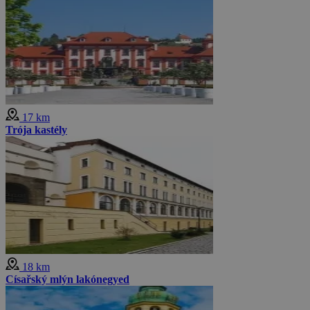
17 km
Trója kastély
18 km
Císařský mlýn lakónegyed