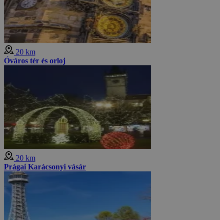
20 km
Óváros tér és orloj
20 km
Prágai Karácsonyi vásár