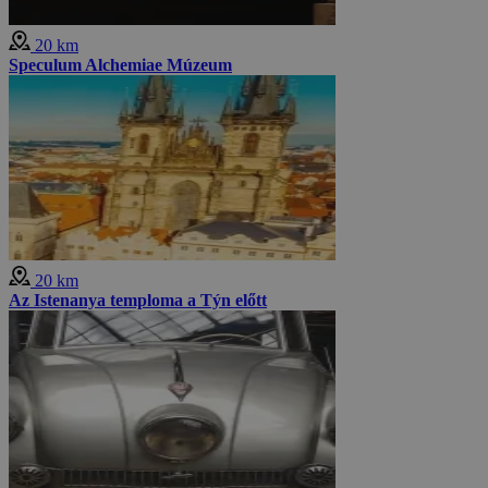
20 km
Speculum Alchemiae Múzeum
20 km
Az Istenanya temploma a Týn előtt