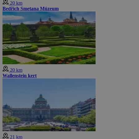
20 km
Bedřich Smetana Múzeum
20 km
Wallenstein kert
21 km