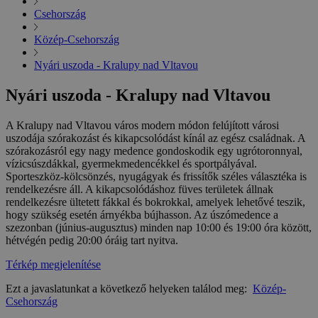
Csehország
Közép-Csehország
Nyári uszoda - Kralupy nad Vltavou
Nyári uszoda - Kralupy nad Vltavou
A Kralupy nad Vltavou város modern módon felújított városi
uszodája szórakozást és kikapcsolódást kínál az egész családnak. A
szórakozásról egy nagy medence gondoskodik egy ugrótoronnyal,
vízicsúszdákkal, gyermekmedencékkel és sportpályával.
Sporteszköz-kölcsönzés, nyugágyak és frissítők széles választéka is
rendelkezésre áll. A kikapcsolódáshoz füves területek állnak
rendelkezésre ültetett fákkal és bokrokkal, amelyek lehetővé teszik,
hogy szükség esetén árnyékba bújhasson. Az úszómedence a
szezonban (június-augusztus) minden nap 10:00 és 19:00 óra között,
hétvégén pedig 20:00 óráig tart nyitva.
Térkép megjelenítése
Ezt a javaslatunkat a következő helyeken találod meg:
Közép-
Csehország