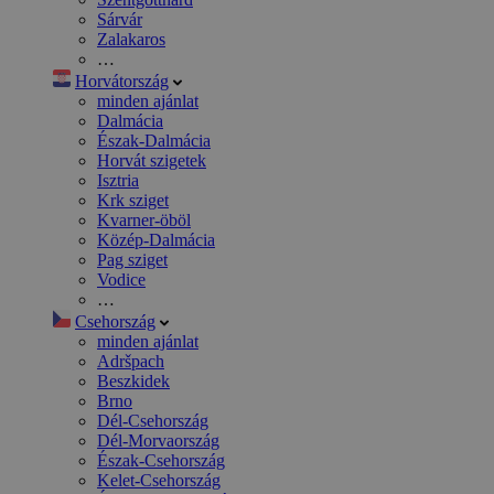
Sárvár
Zalakaros
…
Horvátország
minden ajánlat
Dalmácia
Észak-Dalmácia
Horvát szigetek
Isztria
Krk sziget
Kvarner-öböl
Közép-Dalmácia
Pag sziget
Vodice
…
Csehország
minden ajánlat
Adršpach
Beszkidek
Brno
Dél-Csehország
Dél-Morvaország
Észak-Csehország
Kelet-Csehország