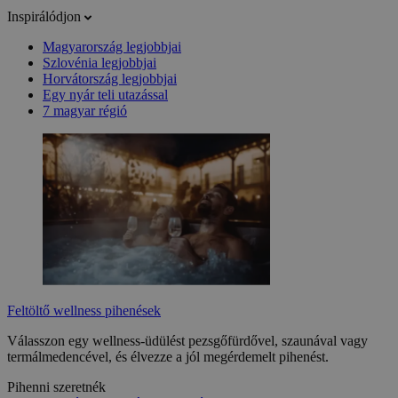
Inspirálódjon
Magyarország legjobbjai
Szlovénia legjobbjai
Horvátország legjobbjai
Egy nyár teli utazással
7 magyar régió
Feltöltő wellness pihenések
Válasszon egy wellness-üdülést pezsgőfürdővel, szaunával vagy
termálmedencével, és élvezze a jól megérdemelt pihenést.
Pihenni szeretnék