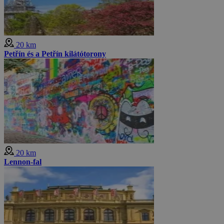
20 km
Petřín és a Petřín kilátótorony
20 km
Lennon-fal