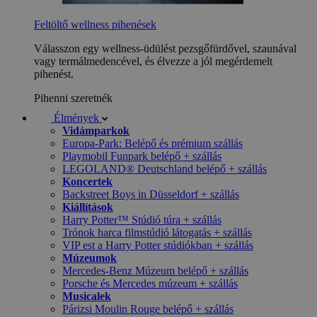
Feltöltő wellness pihenések
Válasszon egy wellness-üdülést pezsgőfürdővel, szaunával
vagy termálmedencével, és élvezze a jól megérdemelt
pihenést.
Pihenni szeretnék
Élmények
Vidámparkok
Europa-Park: Belépő és prémium szállás
Playmobil Funpark belépő + szállás
LEGOLAND® Deutschland belépő + szállás
Koncertek
Backstreet Boys in Düsseldorf + szállás
Kiállítások
Harry Potter™ Stúdió túra + szállás
Trónok harca filmstúdió látogatás + szállás
VIP est a Harry Potter stúdiókban + szállás
Múzeumok
Mercedes-Benz Múzeum belépő + szállás
Porsche és Mercedes múzeum + szállás
Musicalek
Párizsi Moulin Rouge belépő + szállás