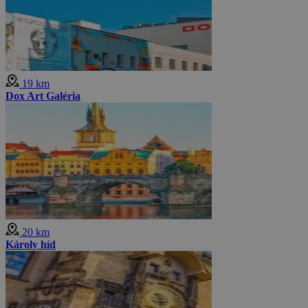
19 km
Dox Art Galéria
20 km
Károly híd