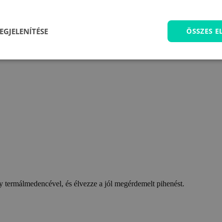
EGJELENÍTÉSE
ÖSSZES 
 termálmedencével, és élvezze a jól megérdemelt pihenést.