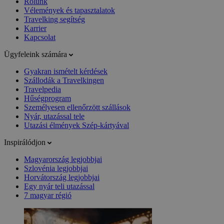
Rólunk
Vélemények és tapasztalatok
Travelking segítség
Karrier
Kapcsolat
Ügyfeleink számára
Gyakran ismételt kérdések
Szállodák a Travelkingen
Travelpedia
Hűségprogram
Személyesen ellenőrzött szállások
Nyár, utazással tele
Utazási élmények Szép-kártyával
Inspirálódjon
Magyarország legjobbjai
Szlovénia legjobbjai
Horvátország legjobbjai
Egy nyár teli utazással
7 magyar régió