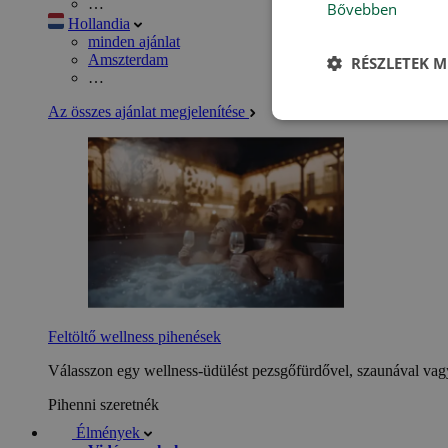
…
Bővebben
Hollandia
minden ajánlat
Amszterdam
RÉSZLETEK M
…
Az összes ajánlat megjelenítése
Feltöltő wellness pihenések
Válasszon egy wellness-üdülést pezsgőfürdővel, szaunával vagy
Pihenni szeretnék
Élmények