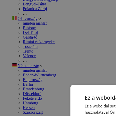
Lengyel-Tátra
Polanica Zdrój
…
Olaszország
minden ajánlat
Bibione
Dél-Tirol
Garda-tó
Rimini és környéke
Toszkána
Trento
Velence
…
Németország
minden ajánlat
Baden-Württemberg
Bajorország
Berlin
Brandenburg
Düsseldorf
Ez a webolda
Fekete erdő
Hamburg
Ez a weboldal süt
Hessen
használatával Ön 
Szászország