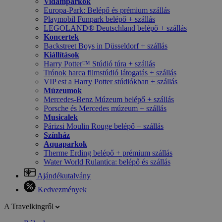
Vidámparkok
Europa-Park: Belépő és prémium szállás
Playmobil Funpark belépő + szállás
LEGOLAND® Deutschland belépő + szállás
Koncertek
Backstreet Boys in Düsseldorf + szállás
Kiállítások
Harry Potter™ Stúdió túra + szállás
Trónok harca filmstúdió látogatás + szállás
VIP est a Harry Potter stúdiókban + szállás
Múzeumok
Mercedes-Benz Múzeum belépő + szállás
Porsche és Mercedes múzeum + szállás
Musicalek
Párizsi Moulin Rouge belépő + szállás
Színház
Aquaparkok
Therme Erding belépő + prémium szállás
Water World Rulantica: belépő és szállás
Ajándékutalvány
Kedvezmények
A Travelkingről