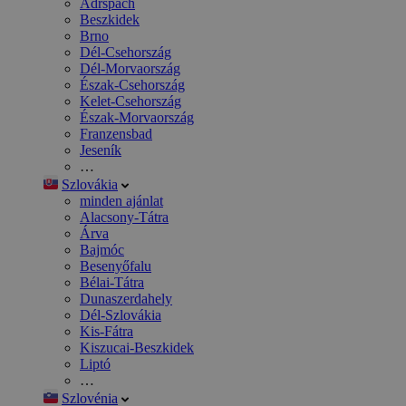
Adršpach
Beszkidek
Brno
Dél-Csehország
Dél-Morvaország
Észak-Csehország
Kelet-Csehország
Észak-Morvaország
Franzensbad
Jeseník
…
Szlovákia
minden ajánlat
Alacsony-Tátra
Árva
Bajmóc
Besenyőfalu
Bélai-Tátra
Dunaszerdahely
Dél-Szlovákia
Kis-Fátra
Kiszucai-Beszkidek
Liptó
…
Szlovénia