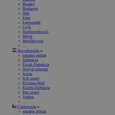
Bogács
Budapest
Bük
Eger
Egerszalók
Győr
Hajdúszoboszló
Hévíz
Mezőkövesd
…
Horvátország
minden ajánlat
Dalmácia
Észak-Dalmácia
Horvát szigetek
Isztria
Krk sziget
Kvarner-öböl
Közép-Dalmácia
Pag sziget
Vodice
…
Csehország
minden ajánlat