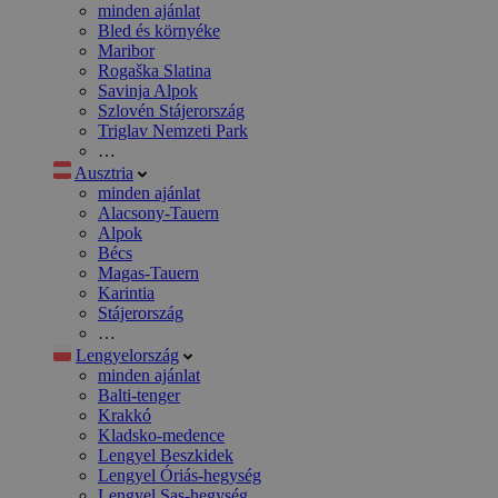
minden ajánlat
Bled és környéke
Maribor
Rogaška Slatina
Savinja Alpok
Szlovén Stájerország
Triglav Nemzeti Park
…
Ausztria
minden ajánlat
Alacsony-Tauern
Alpok
Bécs
Magas-Tauern
Karintia
Stájerország
…
Lengyelország
minden ajánlat
Balti-tenger
Krakkó
Kladsko-medence
Lengyel Beszkidek
Lengyel Óriás-hegység
Lengyel Sas-hegység