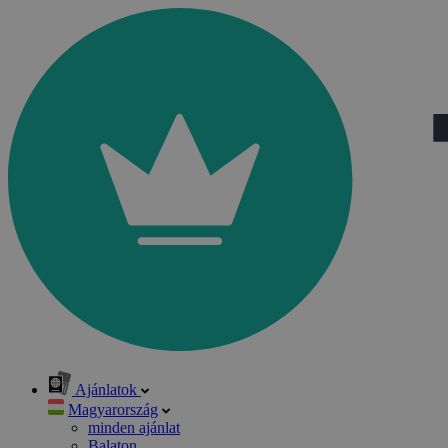
Ajánlatok
Magyarország
minden ajánlat
Balaton