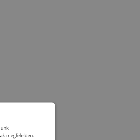
lunk
nak megfelelően.