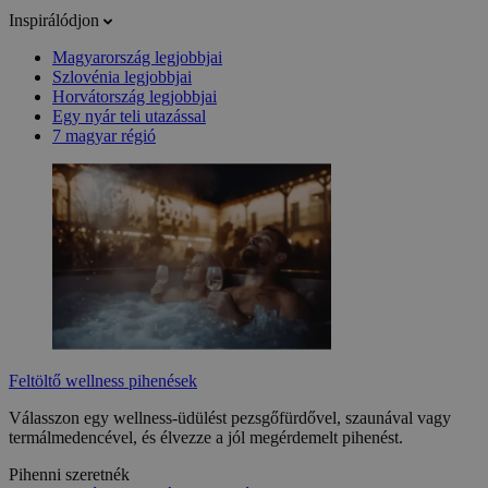
Inspirálódjon
Magyarország legjobbjai
Szlovénia legjobbjai
Horvátország legjobbjai
Egy nyár teli utazással
7 magyar régió
Feltöltő wellness pihenések
Válasszon egy wellness-üdülést pezsgőfürdővel, szaunával vagy
termálmedencével, és élvezze a jól megérdemelt pihenést.
Pihenni szeretnék