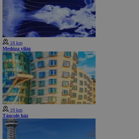
18 km
Medúza világ
19 km
Táncoló ház