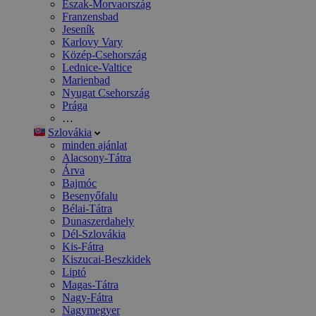
Észak-Morvaország
Franzensbad
Jeseník
Karlovy Vary
Közép-Csehország
Lednice-Valtice
Marienbad
Nyugat Csehország
Prága
…
Szlovákia
minden ajánlat
Alacsony-Tátra
Árva
Bajmóc
Besenyőfalu
Bélai-Tátra
Dunaszerdahely
Dél-Szlovákia
Kis-Fátra
Kiszucai-Beszkidek
Liptó
Magas-Tátra
Nagy-Fátra
Nagymegyer