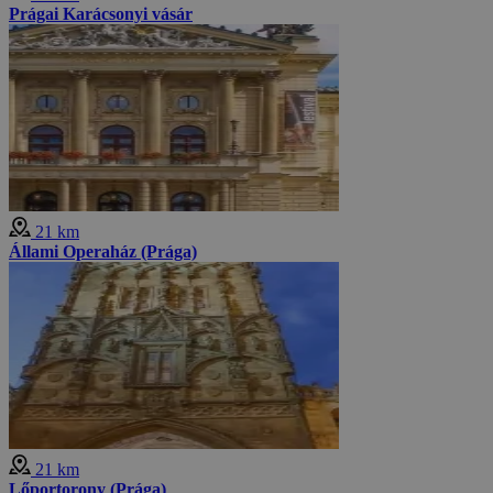
Prágai Karácsonyi vásár
21 km
Állami Operaház (Prága)
21 km
Lőportorony (Prága)