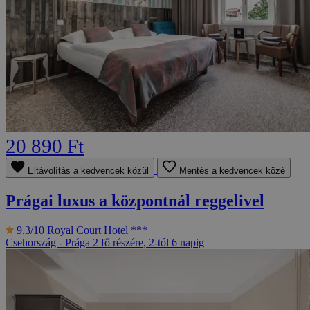
20 890 Ft
Eltávolítás a kedvencek közül
Mentés a kedvencek közé
Prágai luxus a központnál reggelivel
9.3/10
Royal Court Hotel ***
Csehország - Prága
2 fő részére, 2-tól 6 napig