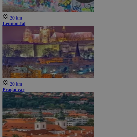
20 km
Lennon-fal
20 km
Prágai vár