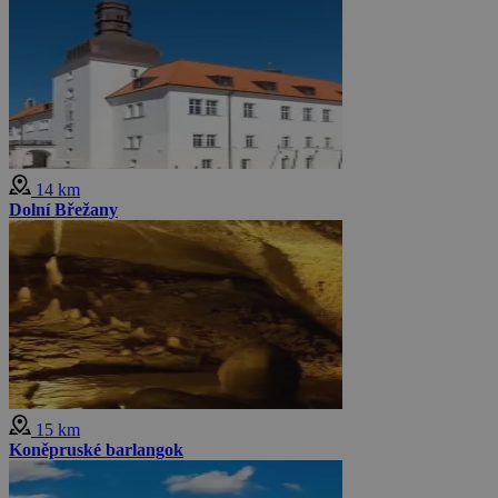
14 km
Dolní Břežany
15 km
Koněpruské barlangok