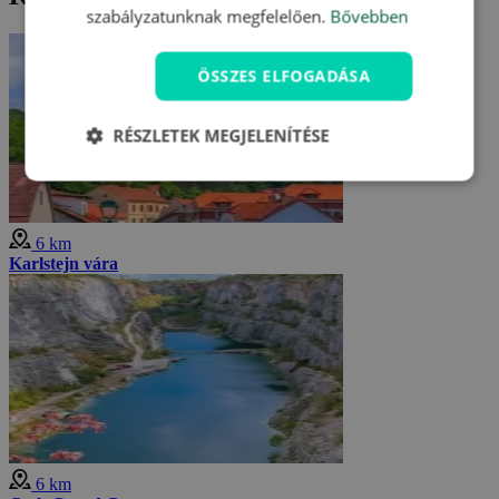
szabályzatunknak megfelelően.
Bővebben
ÖSSZES ELFOGADÁSA
RÉSZLETEK MEGJELENÍTÉSE
6 km
Karlstejn vára
6 km