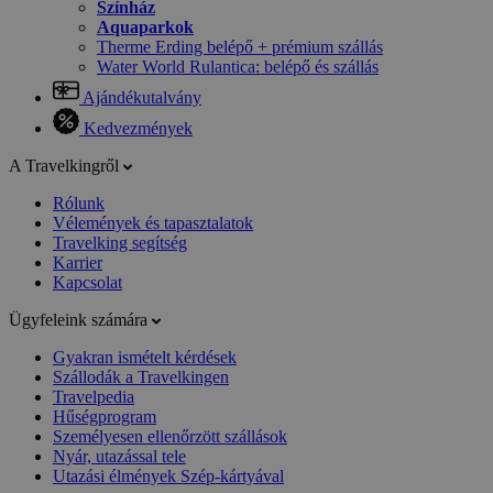
Színház
Aquaparkok
Therme Erding belépő + prémium szállás
Water World Rulantica: belépő és szállás
Ajándékutalvány
Kedvezmények
A Travelkingről
Rólunk
Vélemények és tapasztalatok
Travelking segítség
Karrier
Kapcsolat
Ügyfeleink számára
Gyakran ismételt kérdések
Szállodák a Travelkingen
Travelpedia
Hűségprogram
Személyesen ellenőrzött szállások
Nyár, utazással tele
Utazási élmények Szép-kártyával