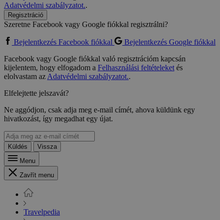
Adatvédelmi szabályzatot.
.
Regisztráció
Szeretne Facebook vagy Google fiókkal regisztrálni?
Bejelentkezés Facebook fiókkal
Bejelentkezés Google fiókkal
Facebook vagy Google fiókkal való regisztrációm kapcsán
kijelentem, hogy elfogadom a
Felhasználási feltételeket
és
elolvastam az
Adatvédelmi szabályzatot.
.
Elfelejtette jelszavát?
Ne aggódjon, csak adja meg e-mail címét, ahova küldünk egy
hivatkozást, így megadhat egy újat.
Küldés
Vissza
Menu
Zavřít menu
Travelpedia