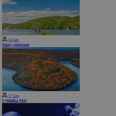
16 km
Slapy-víztározó
17 km
Vyhlídka Máj