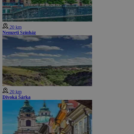
20 km
Nemzeti Színház
20 km
Divoká Šárka