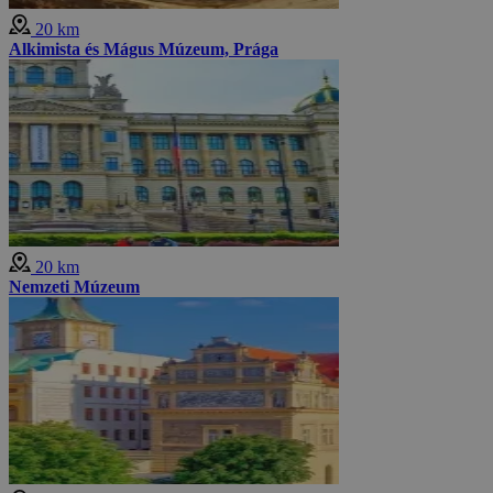
20 km
Alkimista és Mágus Múzeum, Prága
20 km
Nemzeti Múzeum