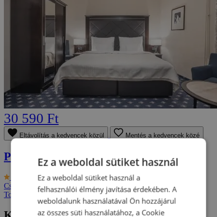
30 590 Ft
Eltávolítás a kedvencek közül
Mentés a kedvencek közé
Prágai pihenés reggelivel
Ez a weboldal sütiket használ
Ez a weboldal sütiket használ a
9/10
Pytloun Old Armoury Hotel Prague ****
Csehország - Prága
2 fő részére, 2-tól 8 napig
felhasználói élmény javítása érdekében. A
További ajánlatok
weboldalunk használatával Ön hozzájárul
az összes süti használatához, a Cookie
Kirándulási ötletek a környéken