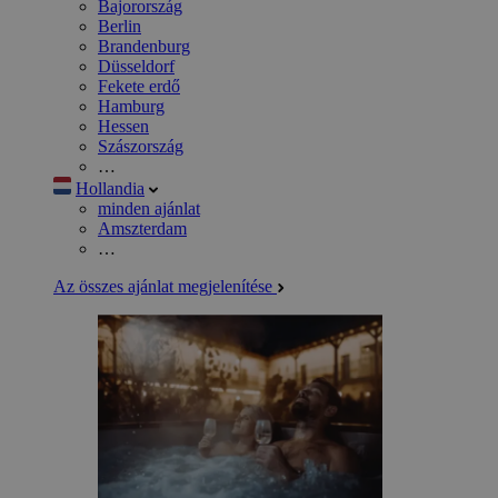
Bajorország
Berlin
Brandenburg
Düsseldorf
Fekete erdő
Hamburg
Hessen
Szászország
…
Hollandia
minden ajánlat
Amszterdam
…
Az összes ajánlat megjelenítése