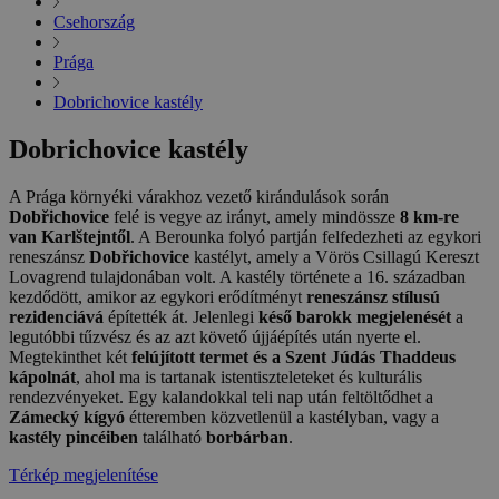
Csehország
Prága
Dobrichovice kastély
Dobrichovice kastély
A Prága környéki várakhoz vezető kirándulások során
Dobřichovice
felé is vegye az irányt, amely mindössze
8 km-re
van Karlštejntől
. A Berounka folyó partján felfedezheti az egykori
reneszánsz
Dobřichovice
kastélyt, amely a Vörös Csillagú Kereszt
Lovagrend tulajdonában volt. A kastély története a 16. században
kezdődött, amikor az egykori erődítményt
reneszánsz stílusú
rezidenciává
építették át. Jelenlegi
késő barokk megjelenését
a
legutóbbi tűzvész és az azt követő újjáépítés után nyerte el.
Megtekinthet két
felújított termet és a Szent Júdás Thaddeus
kápolnát
, ahol ma is tartanak istentiszteleteket és kulturális
rendezvényeket. Egy kalandokkal teli nap után feltöltődhet a
Zámecký kígyó
étteremben közvetlenül a kastélyban, vagy a
kastély pincéiben
található
borbárban
.
Térkép megjelenítése