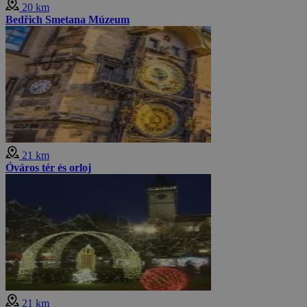
20 km
Bedřich Smetana Múzeum
21 km
Óváros tér és orloj
21 km