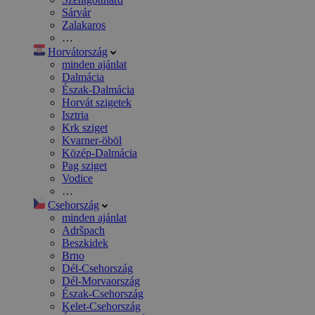
Sárvár
Zalakaros
…
Horvátország
minden ajánlat
Dalmácia
Észak-Dalmácia
Horvát szigetek
Isztria
Krk sziget
Kvarner-öböl
Közép-Dalmácia
Pag sziget
Vodice
…
Csehország
minden ajánlat
Adršpach
Beszkidek
Brno
Dél-Csehország
Dél-Morvaország
Észak-Csehország
Kelet-Csehország