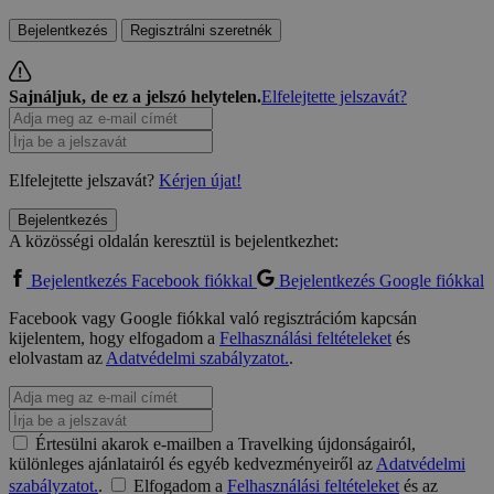
Bejelentkezés
Regisztrálni szeretnék
Sajnáljuk, de ez a jelszó helytelen.
Elfelejtette jelszavát?
Elfelejtette jelszavát?
Kérjen újat!
Bejelentkezés
A közösségi oldalán keresztül is bejelentkezhet:
Bejelentkezés Facebook fiókkal
Bejelentkezés Google fiókkal
Facebook vagy Google fiókkal való regisztrációm kapcsán
kijelentem, hogy elfogadom a
Felhasználási feltételeket
és
elolvastam az
Adatvédelmi szabályzatot.
.
Értesülni akarok e-mailben a Travelking újdonságairól,
különleges ajánlatairól és egyéb kedvezményeiről az
Adatvédelmi
szabályzatot.
.
Elfogadom a
Felhasználási feltételeket
és az