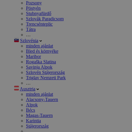
Pozsony
Pöstyén
Stubnyafürdő
Szlovák Paradicsom
Trencsénteplic
Tátra
…
Szlovénia
minden ajánlat
Bled és környéke
Maribor
Rogaška Slatina
Savinja Alpok
Szlovén Stájerország
Triglav Nemzeti Park
…
Ausztria
minden ajánlat
Alacsony-Tauern
Alpok
Bécs
Magas-Tauern
Karintia
Stájerország
…