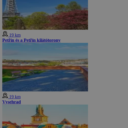
19 km
Petřín és a Petřín kilátótorony
19 km
Vysehrad