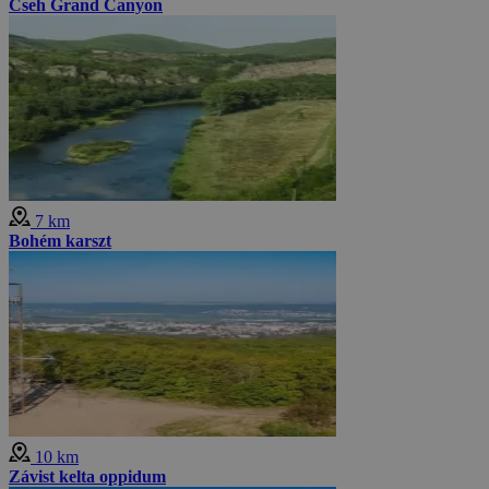
Cseh Grand Canyon
7 km
Bohém karszt
10 km
Závist kelta oppidum