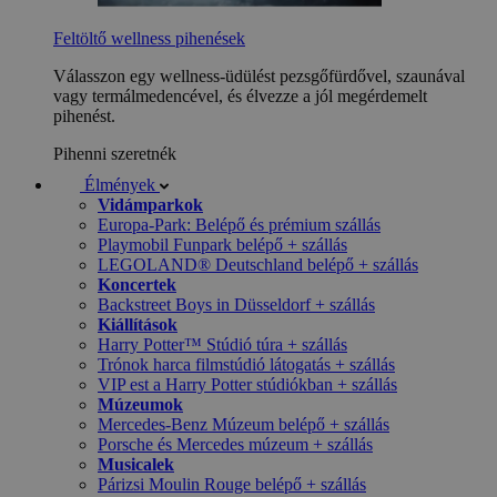
Feltöltő wellness pihenések
Válasszon egy wellness-üdülést pezsgőfürdővel, szaunával
vagy termálmedencével, és élvezze a jól megérdemelt
pihenést.
Pihenni szeretnék
Élmények
Vidámparkok
Europa-Park: Belépő és prémium szállás
Playmobil Funpark belépő + szállás
LEGOLAND® Deutschland belépő + szállás
Koncertek
Backstreet Boys in Düsseldorf + szállás
Kiállítások
Harry Potter™ Stúdió túra + szállás
Trónok harca filmstúdió látogatás + szállás
VIP est a Harry Potter stúdiókban + szállás
Múzeumok
Mercedes-Benz Múzeum belépő + szállás
Porsche és Mercedes múzeum + szállás
Musicalek
Párizsi Moulin Rouge belépő + szállás