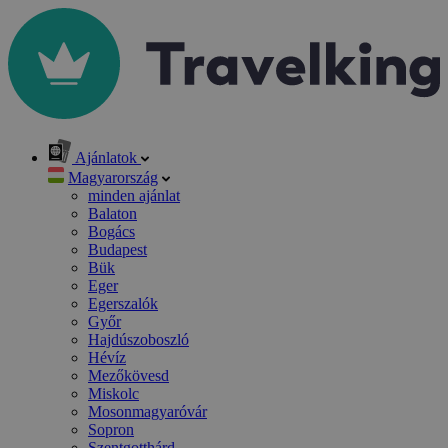
Ajánlatok
Magyarország
minden ajánlat
Balaton
Bogács
Budapest
Bük
Eger
Egerszalók
Győr
Hajdúszoboszló
Hévíz
Mezőkövesd
Miskolc
Mosonmagyaróvár
Sopron
Szentgotthárd