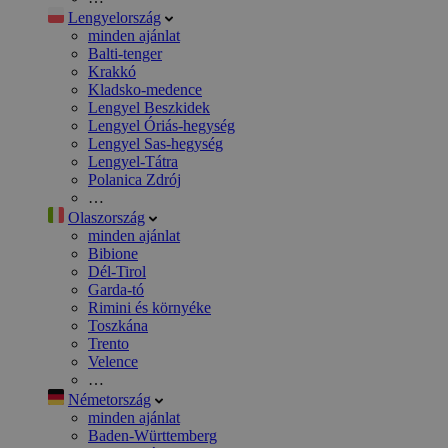
Lengyelország
minden ajánlat
Balti-tenger
Krakkó
Kladsko-medence
Lengyel Beszkidek
Lengyel Óriás-hegység
Lengyel Sas-hegység
Lengyel-Tátra
Polanica Zdrój
…
Olaszország
minden ajánlat
Bibione
Dél-Tirol
Garda-tó
Rimini és környéke
Toszkána
Trento
Velence
…
Németország
minden ajánlat
Baden-Württemberg