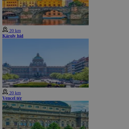
20 km
Károly híd
20 km
Vencel tér