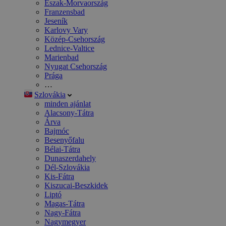
Észak-Morvaország
Franzensbad
Jeseník
Karlovy Vary
Közép-Csehország
Lednice-Valtice
Marienbad
Nyugat Csehország
Prága
…
Szlovákia
minden ajánlat
Alacsony-Tátra
Árva
Bajmóc
Besenyőfalu
Bélai-Tátra
Dunaszerdahely
Dél-Szlovákia
Kis-Fátra
Kiszucai-Beszkidek
Liptó
Magas-Tátra
Nagy-Fátra
Nagymegyer