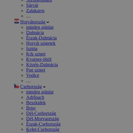
Sárvár
Zalakaros
…
Horvátország
minden ajánlat
Dalmácia
Észak-Dalmácia
Horvát szigetek
Isztria
Krk sziget
Kvarner-öböl
Közép-Dalmácia
Pag sziget
Vodice
…
Csehország
minden ajánlat
Adršpach
Beszkidek
Brno
Dél-Csehország
Dél-Morvaország
Észak-Csehország
Kelet-Csehország