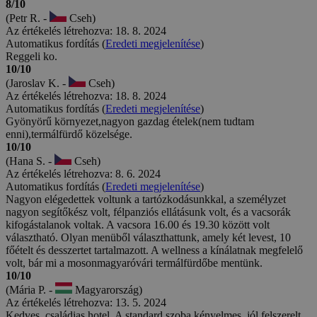
8/10
(Petr R. -
Cseh)
Az értékelés létrehozva: 18. 8. 2024
Automatikus fordítás (
Eredeti megjelenítése
)
Reggeli ko.
10/10
(Jaroslav K. -
Cseh)
Az értékelés létrehozva: 18. 8. 2024
Automatikus fordítás (
Eredeti megjelenítése
)
Gyönyörű környezet,nagyon gazdag ételek(nem tudtam
enni),termálfürdő közelsége.
10/10
(Hana S. -
Cseh)
Az értékelés létrehozva: 8. 6. 2024
Automatikus fordítás (
Eredeti megjelenítése
)
Nagyon elégedettek voltunk a tartózkodásunkkal, a személyzet
nagyon segítőkész volt, félpanziós ellátásunk volt, és a vacsorák
kifogástalanok voltak. A vacsora 16.00 és 19.30 között volt
választható. Olyan menüből választhattunk, amely két levest, 10
főételt és desszertet tartalmazott. A wellness a kínálatnak megfelelő
volt, bár mi a mosonmagyaróvári termálfürdőbe mentünk.
10/10
(Mária P. -
Magyarország)
Az értékelés létrehozva: 13. 5. 2024
Kedves, családias hotel. A standard szoba kényelmes, jól felszerelt