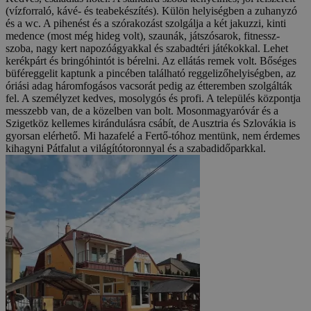
(vízforraló, kávé- és teabekészítés). Külön helyiségben a zuhanyzó
és a wc. A pihenést és a szórakozást szolgálja a két jakuzzi, kinti
medence (most még hideg volt), szaunák, játszósarok, fitnessz-
szoba, nagy kert napozóágyakkal és szabadtéri játékokkal. Lehet
kerékpárt és bringóhintót is bérelni. Az ellátás remek volt. Bőséges
büféreggelit kaptunk a pincében található reggelizőhelyiségben, az
óriási adag háromfogásos vacsorát pedig az étteremben szolgálták
fel. A személyzet kedves, mosolygós és profi. A település központja
messzebb van, de a közelben van bolt. Mosonmagyaróvár és a
Szigetköz kellemes kirándulásra csábít, de Ausztria és Szlovákia is
gyorsan elérhető. Mi hazafelé a Fertő-tóhoz mentünk, nem érdemes
kihagyni Pátfalut a világítótoronnyal és a szabadidőparkkal.