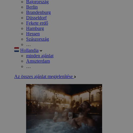
Bajorország
Berlin
Brandenburg
Düsseldorf
Fekete erdő
Hamburg
Hessen
Szászország
…
Hollandia
minden ajánlat
Amszterdam
…
Az összes ajánlat megjelenítése