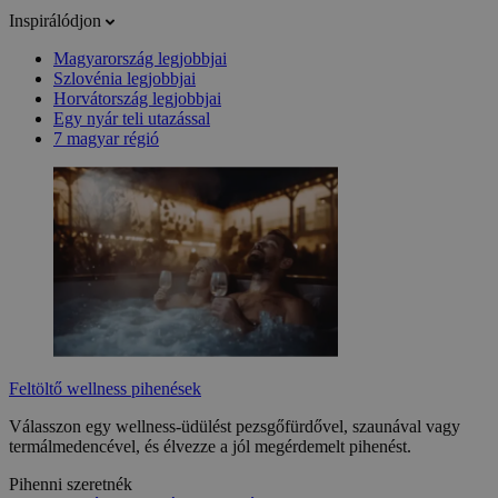
Inspirálódjon
Magyarország legjobbjai
Szlovénia legjobbjai
Horvátország legjobbjai
Egy nyár teli utazással
7 magyar régió
Feltöltő wellness pihenések
Válasszon egy wellness-üdülést pezsgőfürdővel, szaunával vagy
termálmedencével, és élvezze a jól megérdemelt pihenést.
Pihenni szeretnék