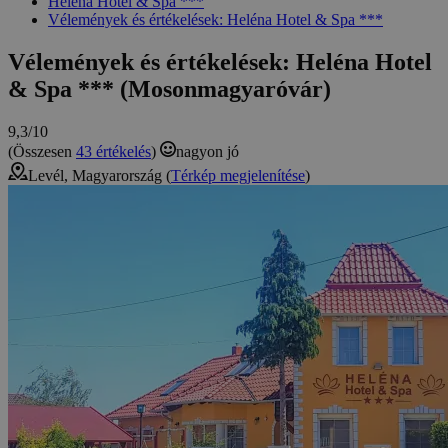
Heléna Hotel & Spa ***
Vélemények és értékelések: Heléna Hotel & Spa ***
Vélemények és értékelések: Heléna Hotel
& Spa *** (Mosonmagyaróvár)
9,3/10
(Összesen
43 értékelés
)
nagyon jó
Levél, Magyarország (
Térkép megjelenítése
)