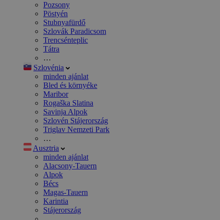
Pozsony
Pöstyén
Stubnyafürdő
Szlovák Paradicsom
Trencsénteplic
Tátra
…
Szlovénia
minden ajánlat
Bled és környéke
Maribor
Rogaška Slatina
Savinja Alpok
Szlovén Stájerország
Triglav Nemzeti Park
…
Ausztria
minden ajánlat
Alacsony-Tauern
Alpok
Bécs
Magas-Tauern
Karintia
Stájerország
…