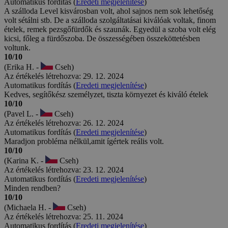
Automatikus fordítás (
Eredeti megjelenítése
)
A szálloda Level kisvárosban volt, ahol sajnos nem sok lehetőség
volt sétálni stb. De a szálloda szolgáltatásai kiválóak voltak, finom
ételek, remek pezsgőfürdők és szaunák. Egyedül a szoba volt elég
kicsi, főleg a fürdőszoba. De összességében összeköttetésben
voltunk.
10/10
(Erika H. -
Cseh)
Az értékelés létrehozva: 29. 12. 2024
Automatikus fordítás (
Eredeti megjelenítése
)
Kedves, segítőkész személyzet, tiszta környezet és kiváló ételek
10/10
(Pavel L. -
Cseh)
Az értékelés létrehozva: 26. 12. 2024
Automatikus fordítás (
Eredeti megjelenítése
)
Maradjon probléma nélkül,amit ígértek reális volt.
10/10
(Karina K. -
Cseh)
Az értékelés létrehozva: 23. 12. 2024
Automatikus fordítás (
Eredeti megjelenítése
)
Minden rendben?
10/10
(Michaela H. -
Cseh)
Az értékelés létrehozva: 25. 11. 2024
Automatikus fordítás (
Eredeti megjelenítése
)