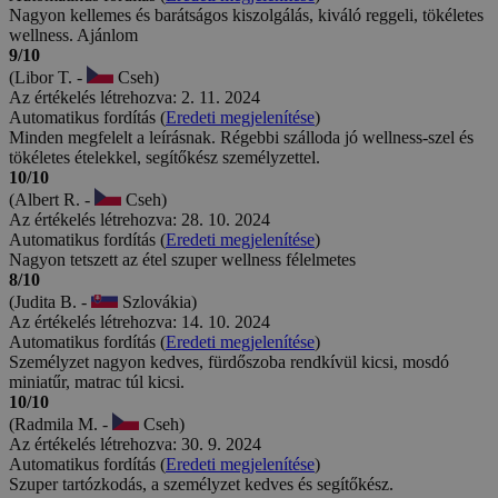
Nagyon kellemes és barátságos kiszolgálás, kiváló reggeli, tökéletes
wellness. Ajánlom
9/10
(Libor T. -
Cseh)
Az értékelés létrehozva: 2. 11. 2024
Automatikus fordítás (
Eredeti megjelenítése
)
Minden megfelelt a leírásnak. Régebbi szálloda jó wellness-szel és
tökéletes ételekkel, segítőkész személyzettel.
10/10
(Albert R. -
Cseh)
Az értékelés létrehozva: 28. 10. 2024
Automatikus fordítás (
Eredeti megjelenítése
)
Nagyon tetszett az étel szuper wellness félelmetes
8/10
(Judita B. -
Szlovákia)
Az értékelés létrehozva: 14. 10. 2024
Automatikus fordítás (
Eredeti megjelenítése
)
Személyzet nagyon kedves, fürdőszoba rendkívül kicsi, mosdó
miniatűr, matrac túl kicsi.
10/10
(Radmila M. -
Cseh)
Az értékelés létrehozva: 30. 9. 2024
Automatikus fordítás (
Eredeti megjelenítése
)
Szuper tartózkodás, a személyzet kedves és segítőkész.