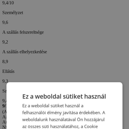
9,4/10
Személyzet
9,6
A szállás felszereltsége
9,2
A szállás elhelyezkedése
8,9
Ellátás
9,3
Szállodai szolgáltatások
Ez a weboldal sütiket használ
9,4
Ez a weboldal sütiket használ a
9/10
(Alfred W. -
Cseh)
felhasználói élmény javítása érdekében. A
Az értékelés létrehozva: 14. 5. 2026
weboldalunk használatával Ön hozzájárul
Automatikus fordítás (
Eredeti megjelenítése
)
az összes süti használatához, a Cookie
Nyugodt szálloda jó wellnessrészleggel és kiváló étkezéssel.