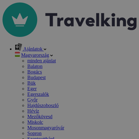
Ajánlatok
Magyarország
minden ajánlat
Balaton
Bogács
Budapest
Bük
Eger
Egerszalók
Győr
Hajdúszoboszló
Hévíz
Mezőkövesd
Miskolc
Mosonmagyaróvár
Sopron
Szentgotthárd