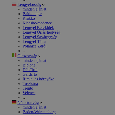
Lengyelország
minden ajánlat
Balti-tenger
Krakkó
Kladsko-medence
Lengyel Beszkidek
Lengyel Óriás-hegység
Lengyel Sas-hegység
Lengyel-Tátra
Polanica Zdrój
…
Olaszország
minden ajánlat
Bibione
Dél-Tirol
Garda-tó
Rimini és környéke
Toszkána
Trento
Velence
…
Németország
minden ajánlat
Baden-Württemberg