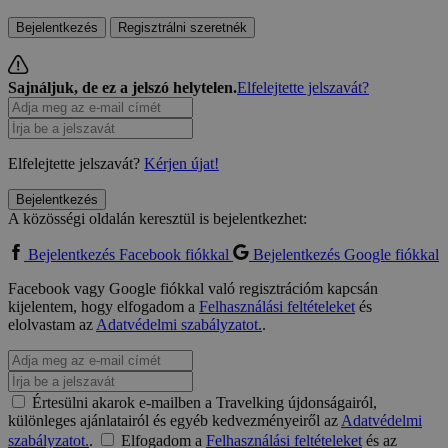
Bejelentkezés
Regisztrálni szeretnék
Sajnáljuk, de ez a jelszó helytelen.
Elfelejtette jelszavát?
Elfelejtette jelszavát?
Kérjen újat!
Bejelentkezés
A közösségi oldalán keresztül is bejelentkezhet:
Bejelentkezés Facebook fiókkal
Bejelentkezés Google fiókkal
Facebook vagy Google fiókkal való regisztrációm kapcsán
kijelentem, hogy elfogadom a
Felhasználási feltételeket
és
elolvastam az
Adatvédelmi szabályzatot.
.
Értesülni akarok e-mailben a Travelking újdonságairól,
különleges ajánlatairól és egyéb kedvezményeiről az
Adatvédelmi
szabályzatot.
.
Elfogadom a
Felhasználási feltételeket
és az