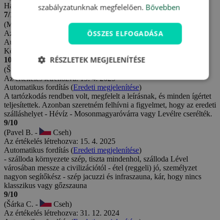
Hatalmas adagok.
szabályzatunknak megfelelően.
Bővebben
7/10
(Michal Š. -
Cseh)
ÖSSZES ELFOGADÁSA
Az értékelés létrehozva: 8. 8. 2025
Automatikus fordítás (
Eredeti megjelenítése
)
Környezet rendben.
RÉSZLETEK MEGJELENÍTÉSE
10/10
(Štefan K. -
Cseh)
Az értékelés létrehozva: 19. 4. 2025
Automatikus fordítás (
Eredeti megjelenítése
)
A tartózkodás rendben volt, megfelelt a leírásnak, és minden ígértet
teljesítettek. Azonban szeretném felhívni a figyelmet, hogy az eredeti
szálláshelyet - Hévíz - Mosonmagyaróvárra vagy Levélre cserélték.
9/10
(Pavel B. -
Cseh)
Az értékelés létrehozva: 15. 4. 2025
Automatikus fordítás (
Eredeti megjelenítése
)
- szálloda környezete szép, tiszta mindenhol, szálloda Lével
városában messze a civilizációtól - étel (reggeli) jó, személyzet
nagyon segítőkész - szép jacuzzi és infraszauna, kár, hogy nincs
klasszikus vagy gőzszauna
9/10
(Šárka C. -
Cseh)
Az értékelés létrehozva: 31. 12. 2024