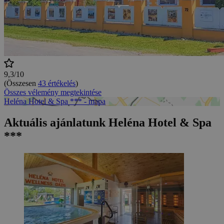
9,3/10
(Összesen
43 értékelés
)
Összes vélemény megtekintése
Heléna Hotel & Spa *** - mapa
Aktuális ajánlatunk Heléna Hotel & Spa
***