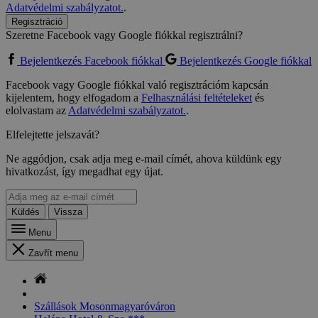
Adatvédelmi szabályzatot.
.
Regisztráció
Szeretne Facebook vagy Google fiókkal regisztrálni?
Bejelentkezés Facebook fiókkal
Bejelentkezés Google fiókkal
Facebook vagy Google fiókkal való regisztrációm kapcsán
kijelentem, hogy elfogadom a
Felhasználási feltételeket
és
elolvastam az
Adatvédelmi szabályzatot.
.
Elfelejtette jelszavát?
Ne aggódjon, csak adja meg e-mail címét, ahova küldünk egy
hivatkozást, így megadhat egy újat.
Küldés
Vissza
Menu
Zavřít menu
Szállások Mosonmagyaróváron