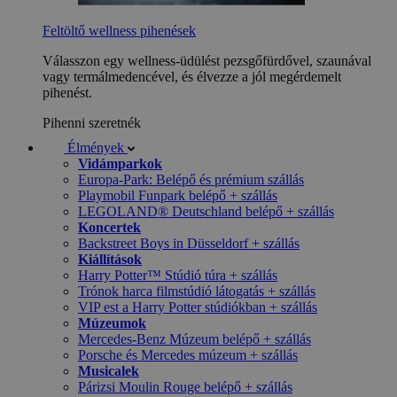
Feltöltő wellness pihenések
Válasszon egy wellness-üdülést pezsgőfürdővel, szaunával
vagy termálmedencével, és élvezze a jól megérdemelt
pihenést.
Pihenni szeretnék
Élmények
Vidámparkok
Europa-Park: Belépő és prémium szállás
Playmobil Funpark belépő + szállás
LEGOLAND® Deutschland belépő + szállás
Koncertek
Backstreet Boys in Düsseldorf + szállás
Kiállítások
Harry Potter™ Stúdió túra + szállás
Trónok harca filmstúdió látogatás + szállás
VIP est a Harry Potter stúdiókban + szállás
Múzeumok
Mercedes-Benz Múzeum belépő + szállás
Porsche és Mercedes múzeum + szállás
Musicalek
Párizsi Moulin Rouge belépő + szállás