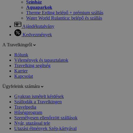
Színház
Aquaparkok
Therme Erding belépő + prémium szállás
Water World Rulantica: belépő és szállás
Ajándékutalvány
Kedvezmények
A Travelkingről
Rólunk
Vélemények és tapasztalatok
Travelking segítség
Karrier
Kapcsolat
Ügyfeleink számára
Gyakran ismételt kérdések
Szállodák a Travelkingen
Travelpedia
Hűségprogram
Személyesen ellenőrzött szállások
Nyár, utazással tele
Utazási élmények Szép-kártyával