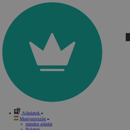
Ajánlatok
Magyarország
minden ajánlat
Balaton