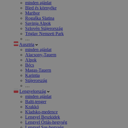
minden ajánlat
Bled és környéke
Maribor
Rogaška Slatina
Savinja Alpok
Szlovén Stájerország
Triglav Nemzeti Park
…
Ausztria
minden ajánlat
Alacsony-Tauern
Alpok
Bécs
Magas-Tauern
Karintia
Stájerország
…
Lengyelország
minden ajánlat
Balti-tenger
Krakkó
Kladsko-medence
Lengyel Beszkidek
Lengyel Óriás-hegység
Lengyel Sas-hegység