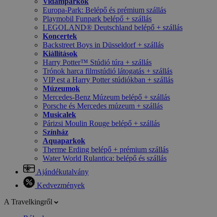
Vidámparkok
Europa-Park: Belépő és prémium szállás
Playmobil Funpark belépő + szállás
LEGOLAND® Deutschland belépő + szállás
Koncertek
Backstreet Boys in Düsseldorf + szállás
Kiállítások
Harry Potter™ Stúdió túra + szállás
Trónok harca filmstúdió látogatás + szállás
VIP est a Harry Potter stúdiókban + szállás
Múzeumok
Mercedes-Benz Múzeum belépő + szállás
Porsche és Mercedes múzeum + szállás
Musicalek
Párizsi Moulin Rouge belépő + szállás
Színház
Aquaparkok
Therme Erding belépő + prémium szállás
Water World Rulantica: belépő és szállás
Ajándékutalvány
Kedvezmények
A Travelkingről