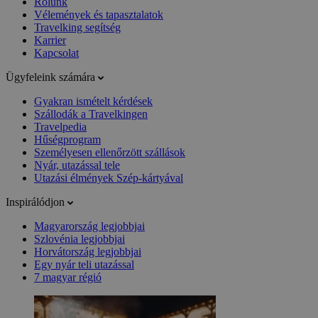
Rólunk
Vélemények és tapasztalatok
Travelking segítség
Karrier
Kapcsolat
Ügyfeleink számára
Gyakran ismételt kérdések
Szállodák a Travelkingen
Travelpedia
Hűségprogram
Személyesen ellenőrzött szállások
Nyár, utazással tele
Utazási élmények Szép-kártyával
Inspirálódjon
Magyarország legjobbjai
Szlovénia legjobbjai
Horvátország legjobbjai
Egy nyár teli utazással
7 magyar régió