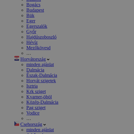
Bogács
Budapest
Bük
Eger
Egerszalók
Győr
Hajdúszoboszló
Hévíz
Mezőkövesd
…
Horvátország
minden ajánlat
Dalmácia
Észak-Dalmácia
Horvát szigetek
Isztria
Krk sziget
Kvarner-öböl
Közép-Dalmácia
Pag sziget
Vodice
…
Csehország
minden ajánlat