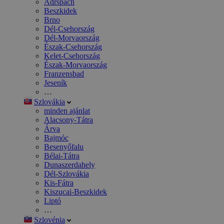
Adršpach
Beszkidek
Brno
Dél-Csehország
Dél-Morvaország
Észak-Csehország
Kelet-Csehország
Észak-Morvaország
Franzensbad
Jeseník
…
Szlovákia
minden ajánlat
Alacsony-Tátra
Árva
Bajmóc
Besenyőfalu
Bélai-Tátra
Dunaszerdahely
Dél-Szlovákia
Kis-Fátra
Kiszucai-Beszkidek
Liptó
…
Szlovénia