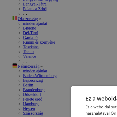
Lengyel-Tátra
Polanica Zdrój
…
Olaszország
minden ajánlat
Bibione
Dél-Tirol
Garda-tó
Rimini és környéke
Toszkána
Trento
Velence
…
Németország
minden ajánlat
Baden-Württemberg
Bajorország
Berlin
Brandenburg
Düsseldorf
Ez a webolda
Fekete erdő
Hamburg
Ez a weboldal süt
Hessen
használatával Ön 
Szászország