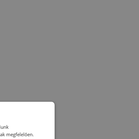
lunk
nak megfelelően.