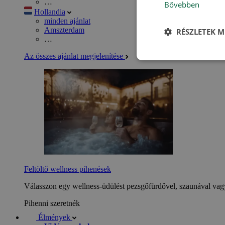
…
Bővebben
Hollandia
minden ajánlat
Amszterdam
RÉSZLETEK M
…
Az összes ajánlat megjelenítése
Feltöltő wellness pihenések
Válasszon egy wellness-üdülést pezsgőfürdővel, szaunával vagy
Pihenni szeretnék
Élmények