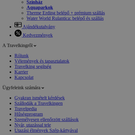
Színház
Aquaparkok
Therme Erding belépő + prémium szállás
Water World Rulantica: belépő és szállás
Ajándékutalvány
Kedvezmények
A Travelkingről
Rólunk
Vélemények és tapasztalatok
Travelking segítség
Karrier
Kapcsolat
Ügyfeleink számára
Gyakran ismételt kérdések
Szállodák a Travelkingen
Travelpedia
Hűségprogram
Személyesen ellenőrzött szállások
Nyár, utazással tele
Utazási élmények Szép-kártyával