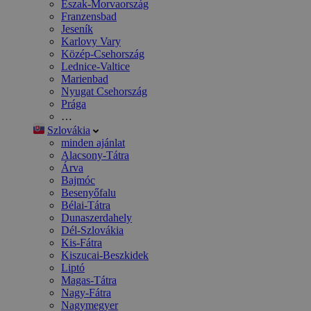
Észak-Morvaország
Franzensbad
Jeseník
Karlovy Vary
Közép-Csehország
Lednice-Valtice
Marienbad
Nyugat Csehország
Prága
…
Szlovákia
minden ajánlat
Alacsony-Tátra
Árva
Bajmóc
Besenyőfalu
Bélai-Tátra
Dunaszerdahely
Dél-Szlovákia
Kis-Fátra
Kiszucai-Beszkidek
Liptó
Magas-Tátra
Nagy-Fátra
Nagymegyer