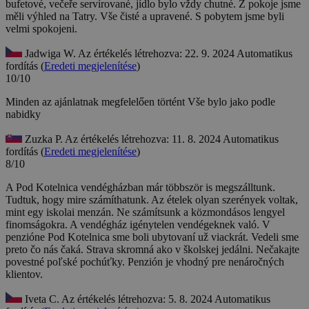
bufetové, večeře servírované, jídlo bylo vždy chutné. Z pokoje jsme
měli výhled na Tatry. Vše čisté a upravené. S pobytem jsme byli
velmi spokojeni.
Jadwiga W.
Az értékelés létrehozva: 22. 9. 2024
Automatikus
fordítás (
Eredeti megjelenítése
)
10/10
Minden az ajánlatnak megfelelően történt
Vše bylo jako podle
nabidky
Zuzka P.
Az értékelés létrehozva: 11. 8. 2024
Automatikus
fordítás (
Eredeti megjelenítése
)
8/10
A Pod Kotelnica vendégházban már többször is megszálltunk.
Tudtuk, hogy mire számíthatunk. Az ételek olyan szerények voltak,
mint egy iskolai menzán. Ne számítsunk a közmondásos lengyel
finomságokra. A vendégház igénytelen vendégeknek való.
V
penzióne Pod Kotelnica sme boli ubytovaní už viackrát. Vedeli sme
preto čo nás čaká. Strava skromná ako v školskej jedálni. Nečakajte
povestné poľské pochúťky. Penzión je vhodný pre nenáročných
klientov.
Iveta C.
Az értékelés létrehozva: 5. 8. 2024
Automatikus