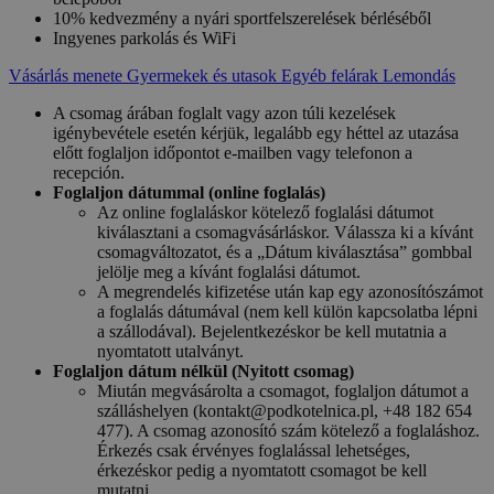
10% kedvezmény a nyári sportfelszerelések bérléséből
Ingyenes parkolás és WiFi
Vásárlás menete
Gyermekek és utasok
Egyéb felárak
Lemondás
A csomag árában foglalt vagy azon túli kezelések
igénybevétele esetén kérjük, legalább egy héttel az utazása
előtt foglaljon időpontot e-mailben vagy telefonon a
recepción.
Foglaljon dátummal (online foglalás)
Az online foglaláskor kötelező foglalási dátumot
kiválasztani a csomagvásárláskor. Válassza ki a kívánt
csomagváltozatot, és a „Dátum kiválasztása” gombbal
jelölje meg a kívánt foglalási dátumot.
A megrendelés kifizetése után kap egy azonosítószámot
a foglalás dátumával (nem kell külön kapcsolatba lépni
a szállodával). Bejelentkezéskor be kell mutatnia a
nyomtatott utalványt.
Foglaljon dátum nélkül (Nyitott csomag)
Miután megvásárolta a csomagot, foglaljon dátumot a
szálláshelyen (kontakt@podkotelnica.pl, +48 182 654
477). A csomag azonosító szám kötelező a foglaláshoz.
Érkezés csak érvényes foglalással lehetséges,
érkezéskor pedig a nyomtatott csomagot be kell
mutatni.