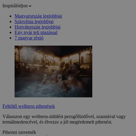
Inspirálódjon
Magyarország legjobbjai
Szlovénia legjobbjai
Horvátország legjobbjai
Egy nyár teli utazással
7 magyar régió
Feltöltő wellness pihenések
Válasszon egy wellness-üdülést pezsgőfürdővel, szaunával vagy
termálmedencével, és élvezze a jól megérdemelt pihenést.
Pihenni szeretnék