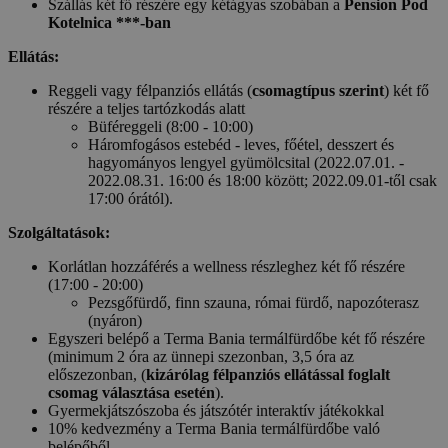
Szállás két fő részére egy kétágyas szobában a
Pension Pod
Kotelnica ***-ban
Ellátás:
Reggeli vagy félpanziós ellátás (
csomagtípus szerint
) két fő
részére a teljes tartózkodás alatt
Büféreggeli (8:00 - 10:00)
Háromfogásos estebéd - leves, főétel, desszert és
hagyományos lengyel gyümölcsital (2022.07.01. -
2022.08.31. 16:00 és 18:00 között; 2022.09.01-től csak
17:00 órától).
Szolgáltatások:
Korlátlan hozzáférés a wellness részleghez két fő részére
(17:00 - 20:00)
Pezsgőfürdő, finn szauna, római fürdő, napozóterasz
(nyáron)
Egyszeri belépő a Terma Bania termálfürdőbe két fő részére
(minimum 2 óra az ünnepi szezonban, 3,5 óra az
előszezonban, (
kizárólag félpanziós ellátással foglalt
csomag választása esetén
).
Gyermekjátszószoba és játszótér interaktív játékokkal
10% kedvezmény a Terma Bania termálfürdőbe való
belépőből