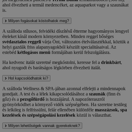
ahol élvezheti a termál medencéket, az aquaparkot vagy a szaunákat
is.
Milyen fogásokat kóstolhatok meg?
A szálloda stílusos, felvidéki díszítésű étterme hagyományos lengyel
ételeket kínál modern környezetben. Minden reggel bőséges
svédasztalos reggeli
várja Önt, változatos ételválasztékkal, köztük a
helyi gazdák friss alapanyagokból készült specialitásaival. Az
estebéd
kétfogásos menü
formájában kerül felszolgálásra.
Ha kedvenc italát szeretné megkóstolni, keresse fel a
drinkbárt
,
ahol nyugodt és barátságos légkörben élvezheti italát.
Hol kapcsolódhatok ki?
A szálloda Wellness & SPA-jában azonnal elfelejti a mindennapok
gondjait. A test és a lélek kikapcsolódásához a
szaunák
(finn és
gőz) és a
pezsgőfürdő
is hozzájárul. A napozóteraszról
gyönyörködhet a környező vidék szépségében. Ha szeretne testileg
és lelkileg is felfrissülni, felár ellenében különféle
masszázsok, spa
kezelések és szépségápolási kezelések
közül is választhat.
Milyen lehetőségek vannak gyerekeknek?