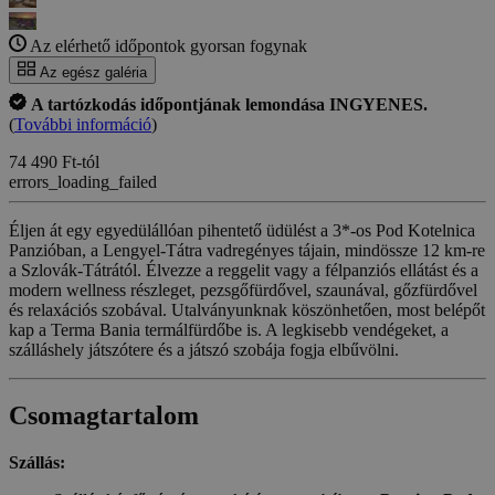
Az elérhető időpontok gyorsan fogynak
Az egész galéria
A tartózkodás időpontjának lemondása INGYENES.
(
További információ
)
74 490 Ft-tól
errors_loading_failed
Éljen át egy egyedülállóan pihentető üdülést a 3*-os Pod Kotelnica
Panzióban, a Lengyel-Tátra vadregényes tájain, mindössze 12 km-re
a Szlovák-Tátrától. Élvezze a reggelit vagy a félpanziós ellátást és a
modern wellness részleget, pezsgőfürdővel, szaunával, gőzfürdővel
és relaxációs szobával. Utalványunknak köszönhetően, most belépőt
kap a Terma Bania termálfürdőbe is. A legkisebb vendégeket, a
szálláshely játszótere és a játszó szobája fogja elbűvölni.
Csomagtartalom
Szállás: