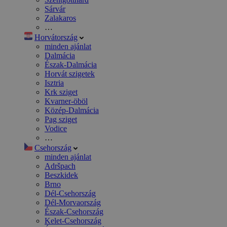
Sárvár
Zalakaros
…
Horvátország
minden ajánlat
Dalmácia
Észak-Dalmácia
Horvát szigetek
Isztria
Krk sziget
Kvarner-öböl
Közép-Dalmácia
Pag sziget
Vodice
…
Csehország
minden ajánlat
Adršpach
Beszkidek
Brno
Dél-Csehország
Dél-Morvaország
Észak-Csehország
Kelet-Csehország