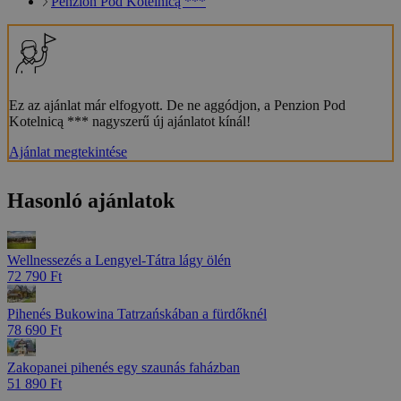
Penzion Pod Kotelnicą ***
Ez az ajánlat már elfogyott. De ne aggódjon, a Penzion Pod
Kotelnicą *** nagyszerű új ajánlatot kínál!
Ajánlat megtekintése
Hasonló ajánlatok
Wellnessezés a Lengyel-Tátra lágy ölén
72 790 Ft
Pihenés Bukowina Tatrzańskában a fürdőknél
78 690 Ft
Zakopanei pihenés egy szaunás faházban
51 890 Ft