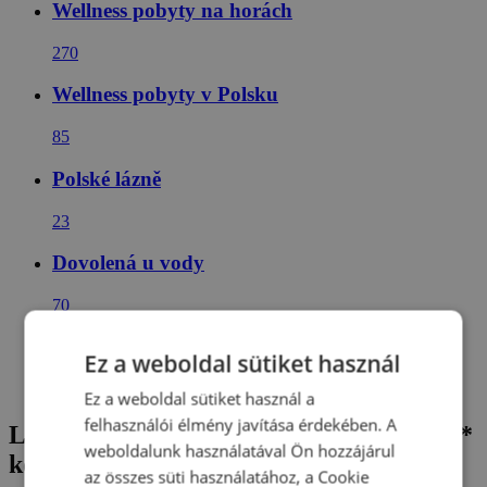
Wellness pobyty na horách
270
Wellness pobyty v Polsku
85
Polské lázně
23
Dovolená u vody
70
Dovolená v polských horách
Ez a weboldal sütiket használ
48
Ez a weboldal sütiket használ a
felhasználói élmény javítása érdekében. A
Lengyel-Tátra: Panzió Pod Kotelnica ***
weboldalunk használatával Ön hozzájárul
korlátlan wellnessel, Terma Bania
az összes süti használatához, a Cookie