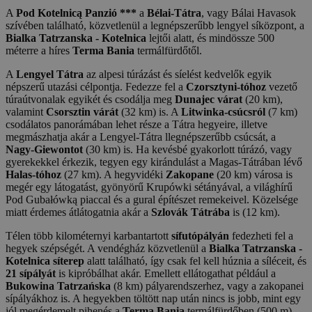
A
Pod Kotelnicą Panzió ***
a
Bélai-Tátra
, vagy Bálai Havasok
szívében található, közvetlenül a legnépszerűbb lengyel síközpont, a
Bialka Tatrzanska - Kotelnica
lejtői alatt, és mindössze 500
méterre a híres
Terma Bania
termálfürdőtől.
A
Lengyel Tátra
az alpesi túrázást és síelést kedvelők egyik
népszerű utazási célpontja. Fedezze fel a
Czorsztyni-tóhoz
vezető
túraútvonalak egyikét és csodálja meg
Dunajec várat
(20 km),
valamint
Csorsztin várát
(32 km) is. A
Litwinka-csúcsról
(7 km)
csodálatos panorámában lehet része a Tátra hegyeire, illetve
megmászhatja akár a Lengyel-Tátra llegnépszerűbb csúcsát, a
Nagy-Giewontot
(30 km) is. Ha kevésbé gyakorlott túrázó, vagy
gyerekekkel érkezik, tegyen egy kirándulást a Magas-Tátrában lévő
Halas-tóhoz
(27 km). A hegyvidéki
Zakopane
(20 km) városa is
megér egy látogatást, gyönyörű Krupówki sétányával, a világhírű
Pod Gubałówką piaccal és a gural építészet remekeivel. Közelsége
miatt érdemes átlátogatnia akár a
Szlovák Tátrába
is (12 km).
Télen több kilométernyi karbantartott
sífutópályán
fedezheti fel a
hegyek szépségét. A vendégház közvetlenül a
Bialka Tatrzanska -
Kotelnica síterep
alatt található, így csak fel kell húznia a síléceit, és
21 sípályát
is kipróbálhat akár. Emellett ellátogathat például a
Bukowina Tatrzańska
(8 km) pályarendszerhez, vagy a zakopanei
sípályákhoz is. A hegyekben töltött nap után nincs is jobb, mint egy
jól megérdemelt pihenés a
Terma Bania
termálfürdőben (500 m),