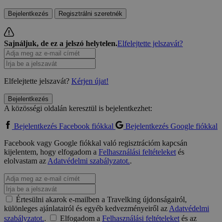
Bejelentkezés
Regisztrálni szeretnék
Sajnáljuk, de ez a jelszó helytelen.
Elfelejtette jelszavát?
Elfelejtette jelszavát?
Kérjen újat!
Bejelentkezés
A közösségi oldalán keresztül is bejelentkezhet:
Bejelentkezés Facebook fiókkal
Bejelentkezés Google fiókkal
Facebook vagy Google fiókkal való regisztrációm kapcsán
kijelentem, hogy elfogadom a
Felhasználási feltételeket
és
elolvastam az
Adatvédelmi szabályzatot.
.
Értesülni akarok e-mailben a Travelking újdonságairól,
különleges ajánlatairól és egyéb kedvezményeiről az
Adatvédelmi
szabályzatot.
.
Elfogadom a
Felhasználási feltételeket
és az