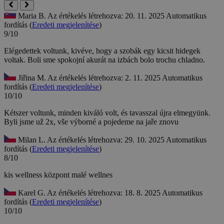
Maria B.
Az értékelés létrehozva: 20. 11. 2025
Automatikus
fordítás (
Eredeti megjelenítése
)
9/10
Elégedettek voltunk, kivéve, hogy a szobák egy kicsit hidegek
voltak.
Boli sme spokojní akurát na izbách bolo trochu chladno.
Jiřina M.
Az értékelés létrehozva: 2. 11. 2025
Automatikus
fordítás (
Eredeti megjelenítése
)
10/10
Kétszer voltunk, minden kiváló volt, és tavasszal újra elmegyünk.
Byli jsme už 2x, vše výborné a pojedeme na jaře znovu
Milan L.
Az értékelés létrehozva: 29. 10. 2025
Automatikus
fordítás (
Eredeti megjelenítése
)
8/10
kis wellness központ
malé wellnes
Karel G.
Az értékelés létrehozva: 18. 8. 2025
Automatikus
fordítás (
Eredeti megjelenítése
)
10/10