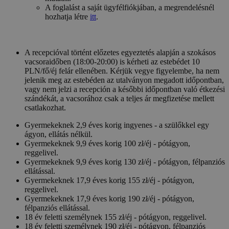
A foglalást a saját ügyfélfiókjában, a megrendelésnél
hozhatja létre
itt
.
A recepcióval történt előzetes egyeztetés alapján a szokásos
vacsoraidőben (18:00-20:00) is kérheti az estebédet 10
PLN/fő/éj felár ellenében. Kérjük vegye figyelembe, ha nem
jelenik meg az estebéden az utalványon megadott időpontban,
vagy nem jelzi a recepción a későbbi időpontban való étkezési
szándékát, a vacsorához csak a teljes ár megfizetése mellett
csatlakozhat.
Gyermekeknek 2,9 éves korig ingyenes - a szülőkkel egy
ágyon, ellátás nélkül.
Gyermekeknek 9,9 éves korig 100 zł/éj - pótágyon,
reggelivel.
Gyermekeknek 9,9 éves korig 130 zł/éj - pótágyon, félpanziós
ellátással.
Gyermekeknek 17,9 éves korig 155 zł/éj - pótágyon,
reggelivel.
Gyermekeknek 17,9 éves korig 190 zł/éj - pótágyon,
félpanziós ellátással.
18 év feletti személynek 155 zł/éj - pótágyon, reggelivel.
18 év feletti személynek 190 zł/éj - pótágyon, félpanziós