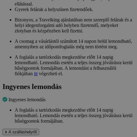
ellátással.
Gyerek felárak a helyszínen fizetendőek.
Bizonyos, a Travelking ajánlatában nem szereplő felárak és a
helyi idegenforgalmi adó helyben fizetendő, melyeket
zlotyban és kézpénzben kell fizetni.
A csomag a vásárlástól számított 14 napon belül lemondható,
amennyiben az időpontfoglalás még nem történt meg.
A foglalás a tartózkodás megkezdése előtt 14 napig
lemondható. Lemondás esetén a teljes összeg jóváírásra kerül
hűségpontok formájában. A lemondást a felhasználói
fiókjában
itt
végezheti el.
Ingyenes lemondás
Ingyenes lemondás
A foglalás a tartózkodás megkezdése előtt 14 napig
lemondható. Lemondás esetén a teljes összeg jóváírásra kerül
hűségpontok formájában.
A szálláshelyről