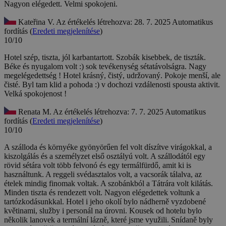
Nagyon elégedett.
Velmi spokojeni.
Kateřina V.
Az értékelés létrehozva: 28. 7. 2025
Automatikus
fordítás (
Eredeti megjelenítése
)
10/10
Hotel szép, tiszta, jól karbantartott. Szobák kisebbek, de tiszták.
Béke és nyugalom volt :) sok tevékenység sétatávolságra. Nagy
megelégedettség !
Hotel krásný, čistý, udržovaný. Pokoje menší, ale
čisté. Byl tam klid a pohoda :) v dochozi vzdálenosti spousta aktivit.
Velká spokojenost !
Renata M.
Az értékelés létrehozva: 7. 7. 2025
Automatikus
fordítás (
Eredeti megjelenítése
)
10/10
A szálloda és környéke gyönyörűen fel volt díszítve virágokkal, a
kiszolgálás és a személyzet első osztályú volt. A szállodától egy
rövid sétára volt több felvonó és egy termálfürdő, amit ki is
használtunk. A reggeli svédasztalos volt, a vacsorák tálalva, az
ételek mindig finomak voltak. A szobánkból a Tátrára volt kilátás.
Minden tiszta és rendezett volt. Nagyon elégedettek voltunk a
tartózkodásunkkal.
Hotel i jeho okolí bylo nádherně vyzdobené
květinami, služby i personál na úrovni. Kousek od hotelu bylo
několik lanovek a termální lázně, které jsme využili. Snídaně byly