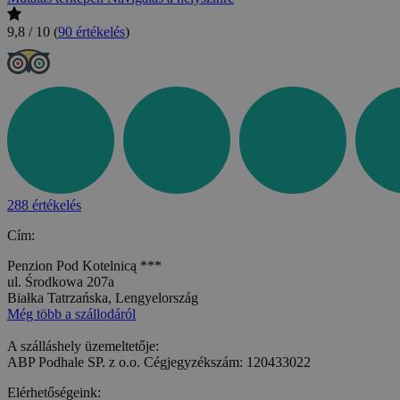
9,8 / 10
(
90 értékelés
)
288 értékelés
Cím:
Penzion Pod Kotelnicą ***
ul. Środkowa 207a
Białka Tatrzańska, Lengyelország
Még több a szállodáról
A szálláshely üzemeltetője:
ABP Podhale SP. z o.o. Cégjegyzékszám: 120433022
Elérhetőségeink: