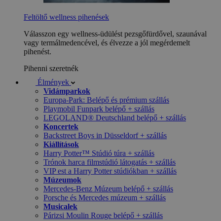
Feltöltő wellness pihenések
Válasszon egy wellness-üdülést pezsgőfürdővel, szaunával
vagy termálmedencével, és élvezze a jól megérdemelt
pihenést.
Pihenni szeretnék
Élmények
Vidámparkok
Europa-Park: Belépő és prémium szállás
Playmobil Funpark belépő + szállás
LEGOLAND® Deutschland belépő + szállás
Koncertek
Backstreet Boys in Düsseldorf + szállás
Kiállítások
Harry Potter™ Stúdió túra + szállás
Trónok harca filmstúdió látogatás + szállás
VIP est a Harry Potter stúdiókban + szállás
Múzeumok
Mercedes-Benz Múzeum belépő + szállás
Porsche és Mercedes múzeum + szállás
Musicalek
Párizsi Moulin Rouge belépő + szállás