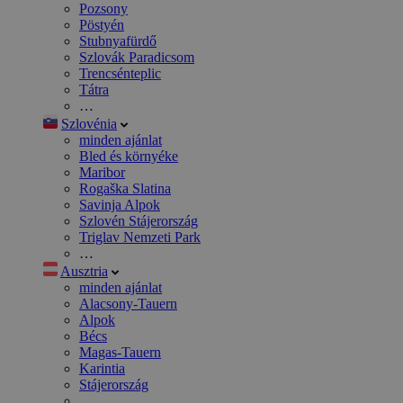
Pozsony
Pöstyén
Stubnyafürdő
Szlovák Paradicsom
Trencsénteplic
Tátra
…
Szlovénia
minden ajánlat
Bled és környéke
Maribor
Rogaška Slatina
Savinja Alpok
Szlovén Stájerország
Triglav Nemzeti Park
…
Ausztria
minden ajánlat
Alacsony-Tauern
Alpok
Bécs
Magas-Tauern
Karintia
Stájerország
…