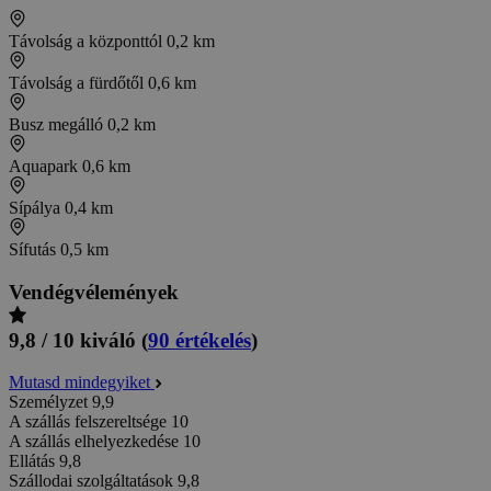
Távolság a központtól
0,2 km
Távolság a fürdőtől
0,6 km
Busz megálló
0,2 km
Aquapark
0,6 km
Sípálya
0,4 km
Sífutás
0,5 km
Vendégvélemények
9,8 / 10
kiváló
(
90 értékelés
)
Mutasd mindegyiket
Személyzet
9,9
A szállás felszereltsége
10
A szállás elhelyezkedése
10
Ellátás
9,8
Szállodai szolgáltatások
9,8