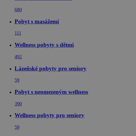
680
Pobyt s masážemi
111
Wellness pobyty s dětmi
492
Lázeňské pobyty pro seniory
59
Pobyt s neomezeným wellness
390
Wellness pobyty pro seniory
59