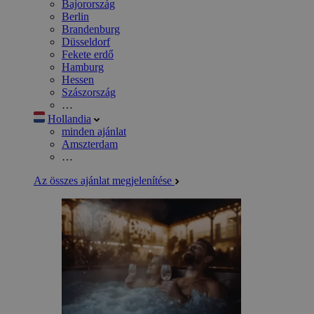
Bajorország
Berlin
Brandenburg
Düsseldorf
Fekete erdő
Hamburg
Hessen
Szászország
…
Hollandia
minden ajánlat
Amszterdam
…
Az összes ajánlat megjelenítése