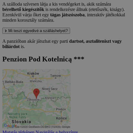
A szálloda szívesen látja a kis vendégeket is, akik számára
bérelhető kiegészítők
is rendelkezésre állnak (etetőszék, kiságy).
Ezenkívül várja őket egy
tágas játszószoba
, interaktív játékokkal
minden korosztály számára.
Mi teszi egyedivé a szálláshelyet?
A panzióban akár játszhat egy parti
dartsot, asztaliteniszt vagy
biliárdot
is.
Penzion Pod Kotelnicą ***
Mutatás térképen
Navigálás a helyszínre