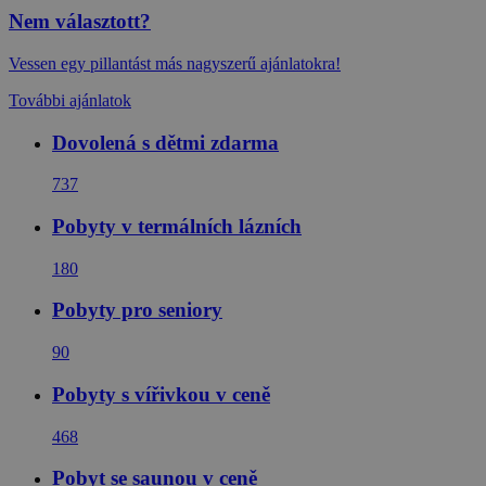
Nem választott?
Vessen egy pillantást más nagyszerű ajánlatokra!
További ajánlatok
Dovolená s dětmi zdarma
737
Pobyty v termálních lázních
180
Pobyty pro seniory
90
Pobyty s vířivkou v ceně
468
Pobyt se saunou v ceně