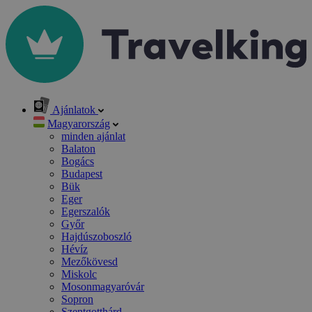
Ajánlatok
Magyarország
minden ajánlat
Balaton
Bogács
Budapest
Bük
Eger
Egerszalók
Győr
Hajdúszoboszló
Hévíz
Mezőkövesd
Miskolc
Mosonmagyaróvár
Sopron
Szentgotthárd