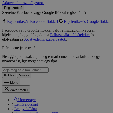
Adatvédelmi szabályzatot.
.
Regisztráció
Szeretne Facebook vagy Google fiókkal regisztrálni?
Bejelentkezés Facebook fiókkal
Bejelentkezés Google fiókkal
Facebook vagy Google fiókkal való regisztrációm kapcsán
kijelentem, hogy elfogadom a
Felhasználási feltételeket
és
elolvastam az
Adatvédelmi szabályzatot.
.
Elfelejtette jelszavát?
Ne aggódjon, csak adja meg e-mail címét, ahova küldünk egy
hivatkozást, így megadhat egy újat.
Küldés
Vissza
Menu
Zavřít menu
Homepage
Lengyelország
Lengyel-Tátra