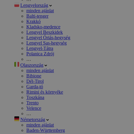
Lengyelország
minden ajánlat
Balti-tenger
Krakkó
Kladsko-medence
Lengyel Beszkidek
Lengyel Óriás-hegység
Lengyel Sas-hegység
Lengyel-Tátra
Polanica Zdrój
…
Olaszország
minden ajánlat
Bibione
Dél-Tirol
Garda-tó
Rimini és környéke
Toszkána
Trento
Velence
…
Németország
minden ajánlat
Baden-Württemberg