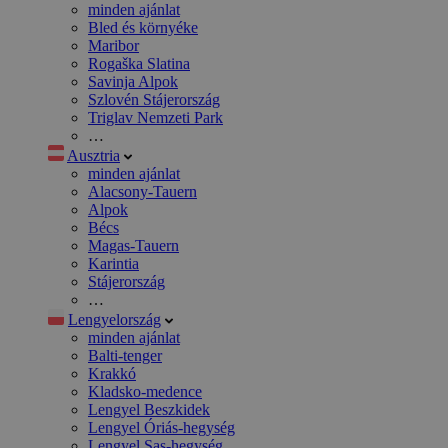
minden ajánlat
Bled és környéke
Maribor
Rogaška Slatina
Savinja Alpok
Szlovén Stájerország
Triglav Nemzeti Park
…
Ausztria
minden ajánlat
Alacsony-Tauern
Alpok
Bécs
Magas-Tauern
Karintia
Stájerország
…
Lengyelország
minden ajánlat
Balti-tenger
Krakkó
Kladsko-medence
Lengyel Beszkidek
Lengyel Óriás-hegység
Lengyel Sas-hegység