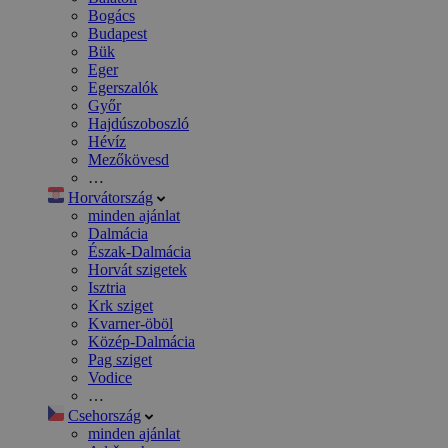
Bogács
Budapest
Bük
Eger
Egerszalók
Győr
Hajdúszoboszló
Hévíz
Mezőkövesd
…
Horvátország
minden ajánlat
Dalmácia
Észak-Dalmácia
Horvát szigetek
Isztria
Krk sziget
Kvarner-öböl
Közép-Dalmácia
Pag sziget
Vodice
…
Csehország
minden ajánlat