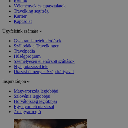
Rólunk
Vélemények és tapasztalatok
Travelking segítség
Karrier
Kapcsolat
Ügyfeleink számára
Gyakran ismételt kérdések
Szállodák a Travelkingen
Travelpedia
Hűségprogram
Személyesen ellenőrzött szállások
Nyár, utazással tele
Utazási élmények Szép-kártyával
Inspirálódjon
Magyarország legjobbjai
Szlovénia legjobbjai
Horvátország legjobbjai
Egy nyár teli utazással
7 magyar régió