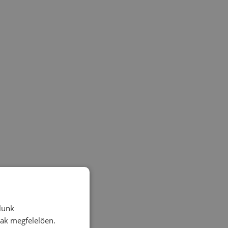
lunk
nak megfelelően.