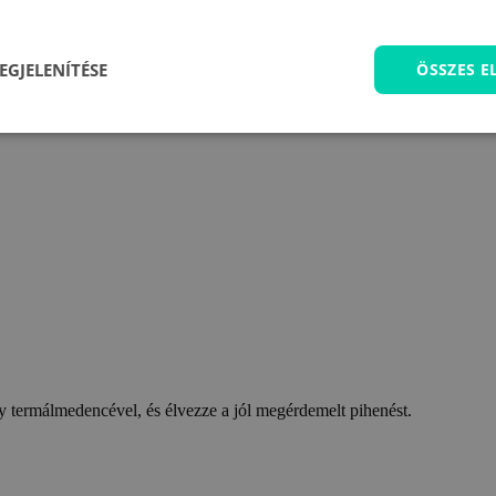
EGJELENÍTÉSE
ÖSSZES 
 termálmedencével, és élvezze a jól megérdemelt pihenést.