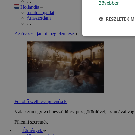
…
Bővebben
Hollandia
minden ajánlat
Amszterdam
RÉSZLETEK M
…
Az összes ajánlat megjelenítése
Feltöltő wellness pihenések
Válasszon egy wellness-üdülést pezsgőfürdővel, szaunával vagy
Pihenni szeretnék
Élmények