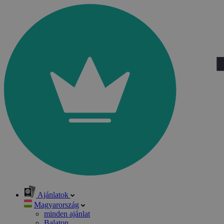
Ajánlatok
Magyarország
minden ajánlat
Balaton