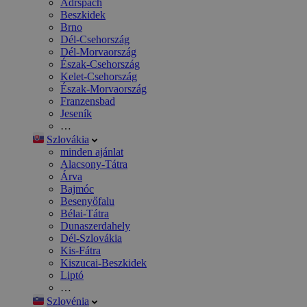
Adršpach
Beszkidek
Brno
Dél-Csehország
Dél-Morvaország
Észak-Csehország
Kelet-Csehország
Észak-Morvaország
Franzensbad
Jeseník
…
Szlovákia
minden ajánlat
Alacsony-Tátra
Árva
Bajmóc
Besenyőfalu
Bélai-Tátra
Dunaszerdahely
Dél-Szlovákia
Kis-Fátra
Kiszucai-Beszkidek
Liptó
…
Szlovénia