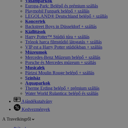
Vidámparkok
Europa-Park: Belépő és prémium szállás
Playmobil Funpark belépő + szállás
LEGOLAND® Deutschland belépő + szállás
Koncertek
Backstreet Boys in Düsseldorf + szállás
Kiállítások
Harry Potter™ Stúdió túra + szállás
Trónok harca filmstúdió látogatás + szállás
VIP est a Harry Potter stúdiókban + szállás
Múzeumok
Mercedes-Benz Múzeum belépő + szállás
Porsche és Mercedes múzeum + szállás
Musicalek
Párizsi Moulin Rouge belépő + szállás
Színház
Aquaparkok
Therme Erding belépő + prémium szállás
Water World Rulantica: belépő és szállás
Ajándékutalvány
Kedvezmények
A Travelkingről