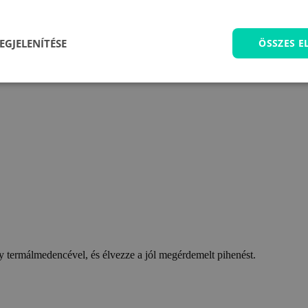
EGJELENÍTÉSE
ÖSSZES 
 termálmedencével, és élvezze a jól megérdemelt pihenést.