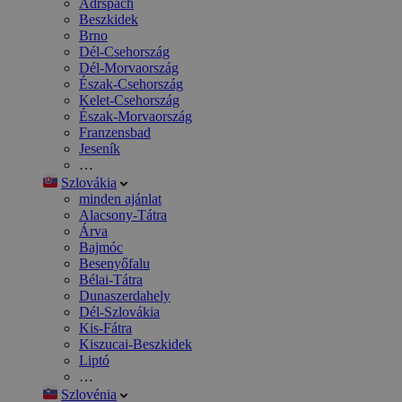
Adršpach
Beszkidek
Brno
Dél-Csehország
Dél-Morvaország
Észak-Csehország
Kelet-Csehország
Észak-Morvaország
Franzensbad
Jeseník
…
Szlovákia
minden ajánlat
Alacsony-Tátra
Árva
Bajmóc
Besenyőfalu
Bélai-Tátra
Dunaszerdahely
Dél-Szlovákia
Kis-Fátra
Kiszucai-Beszkidek
Liptó
…
Szlovénia