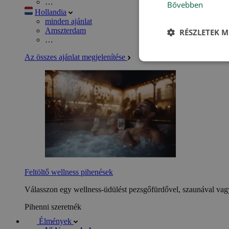
…
Bővebben
Hollandia
minden ajánlat
Amszterdam
RÉSZLETEK M
…
Az összes ajánlat megjelenítése
Feltöltő wellness pihenések
Válasszon egy wellness-üdülést pezsgőfürdővel, szaunával vagy
Pihenni szeretnék
Élmények