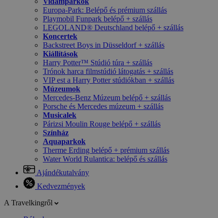
Vidámparkok
Europa-Park: Belépő és prémium szállás
Playmobil Funpark belépő + szállás
LEGOLAND® Deutschland belépő + szállás
Koncertek
Backstreet Boys in Düsseldorf + szállás
Kiállítások
Harry Potter™ Stúdió túra + szállás
Trónok harca filmstúdió látogatás + szállás
VIP est a Harry Potter stúdiókban + szállás
Múzeumok
Mercedes-Benz Múzeum belépő + szállás
Porsche és Mercedes múzeum + szállás
Musicalek
Párizsi Moulin Rouge belépő + szállás
Színház
Aquaparkok
Therme Erding belépő + prémium szállás
Water World Rulantica: belépő és szállás
Ajándékutalvány
Kedvezmények
A Travelkingről