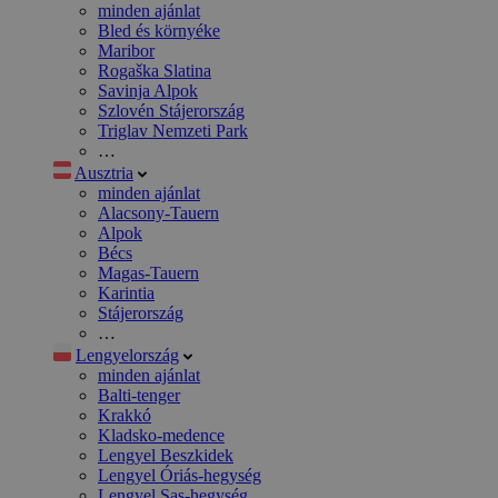
minden ajánlat
Bled és környéke
Maribor
Rogaška Slatina
Savinja Alpok
Szlovén Stájerország
Triglav Nemzeti Park
…
Ausztria
minden ajánlat
Alacsony-Tauern
Alpok
Bécs
Magas-Tauern
Karintia
Stájerország
…
Lengyelország
minden ajánlat
Balti-tenger
Krakkó
Kladsko-medence
Lengyel Beszkidek
Lengyel Óriás-hegység
Lengyel Sas-hegység