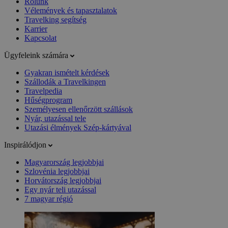
Rólunk
Vélemények és tapasztalatok
Travelking segítség
Karrier
Kapcsolat
Ügyfeleink számára
Gyakran ismételt kérdések
Szállodák a Travelkingen
Travelpedia
Hűségprogram
Személyesen ellenőrzött szállások
Nyár, utazással tele
Utazási élmények Szép-kártyával
Inspirálódjon
Magyarország legjobbjai
Szlovénia legjobbjai
Horvátország legjobbjai
Egy nyár teli utazással
7 magyar régió