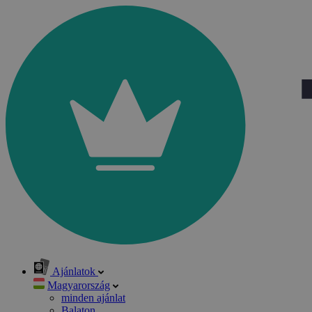
Ajánlatok
Magyarország
minden ajánlat
Balaton