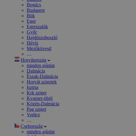
Bogács
Budapest
Bük
Eger
Egerszalók
Győr
Hajdúszoboszló
Hévíz
Mezőkövesd
…
Horvátország
minden ajánlat
Dalmácia
Észak-Dalmácia
Horvát szigetek
Isztria
Krk sziget
Kvarner-öböl
Közép-Dalmácia
Pag sziget
Vodice
…
Csehország
minden ajánlat