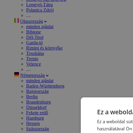
Lengyel-Tátra
Polanica Zdrój
…
Olaszország
minden ajánlat
Bibione
Dél-Tirol
Garda-tó
Rimini és környéke
Toszkána
Trento
Velence
…
Németország
minden ajánlat
Baden-Württemberg
Bajorország
Berlin
Brandenburg
Düsseldorf
Ez a webolda
Fekete erdő
Hamburg
Ez a weboldal süt
Hessen
használatával Ön 
Szászország