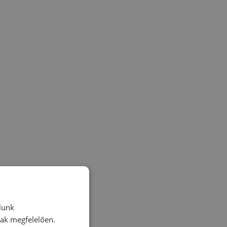
lunk
nak megfelelően.