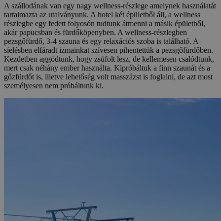
A szállodának van egy nagy wellness-részlege amelynek használatát
tartalmazta az utalványunk. A hotel két épületből áll, a wellness
részlegbe egy fedett folyosón tudtunk átmenni a másik épületből,
akár papucsban és fürdőköpenyben. A wellness-részlegben
pezsgőfürdő, 3-4 szauna és egy relaxációs szoba is található. A
síelésben elfáradt izmainkat szívesen pihentettük a pezsgőfürdőben.
Kezdetben aggódtunk, hogy zsúfolt lesz, de kellemesen csalódtunk,
mert csak néhány ember használta. Kipróbáltuk a finn szaunát és a
gőzfürdőt is, illetve lehetőség volt masszázst is foglalni, de azt most
személyesen nem próbáltunk ki.