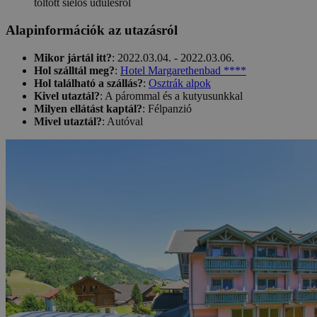
Alapinformációk az utazásról
Mikor jártál itt?
: 2022.03.04. - 2022.03.06.
Hol szálltál meg?
:
Hotel Margarethenbad ****
Hol található a szállás?
:
Osztrák alpok
Kivel utaztál?
: A párommal és a kutyusunkkal
Milyen ellátást kaptál?
: Félpanzió
Mivel utaztál?
: Autóval