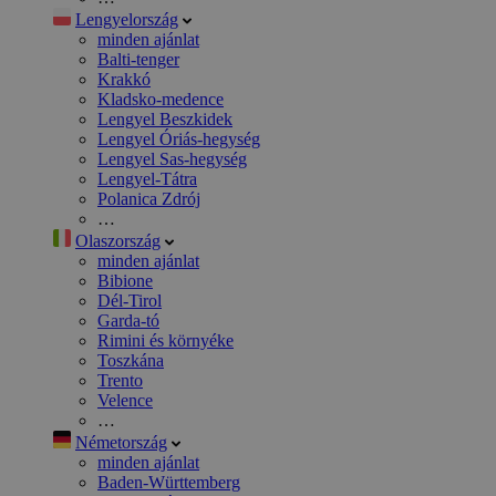
Lengyelország
minden ajánlat
Balti-tenger
Krakkó
Kladsko-medence
Lengyel Beszkidek
Lengyel Óriás-hegység
Lengyel Sas-hegység
Lengyel-Tátra
Polanica Zdrój
…
Olaszország
minden ajánlat
Bibione
Dél-Tirol
Garda-tó
Rimini és környéke
Toszkána
Trento
Velence
…
Németország
minden ajánlat
Baden-Württemberg