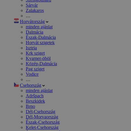
Sárvár
Zalakaros
…
Horvátország
minden ajánlat
Dalmácia
Észak-Dalmácia
Horvát szigetek
Isztria
Krk sziget
Kvarner-öböl
Közép-Dalmácia
Pag sziget
Vodice
…
Csehország
minden ajánlat
Adršpach
Beszkidek
Brno
Dél-Csehország
Dél-Morvaország
Észak-Csehország
Kelet-Csehország