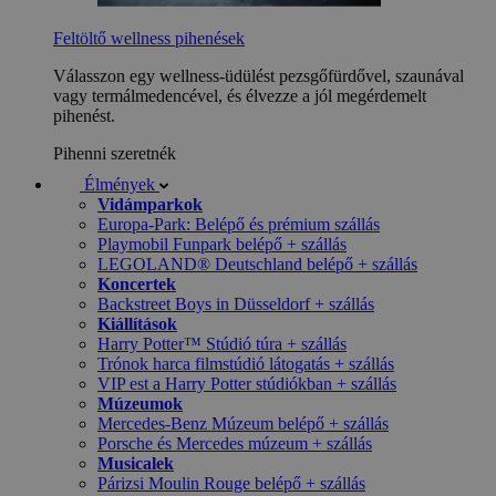
Feltöltő wellness pihenések
Válasszon egy wellness-üdülést pezsgőfürdővel, szaunával
vagy termálmedencével, és élvezze a jól megérdemelt
pihenést.
Pihenni szeretnék
Élmények
Vidámparkok
Europa-Park: Belépő és prémium szállás
Playmobil Funpark belépő + szállás
LEGOLAND® Deutschland belépő + szállás
Koncertek
Backstreet Boys in Düsseldorf + szállás
Kiállítások
Harry Potter™ Stúdió túra + szállás
Trónok harca filmstúdió látogatás + szállás
VIP est a Harry Potter stúdiókban + szállás
Múzeumok
Mercedes-Benz Múzeum belépő + szállás
Porsche és Mercedes múzeum + szállás
Musicalek
Párizsi Moulin Rouge belépő + szállás