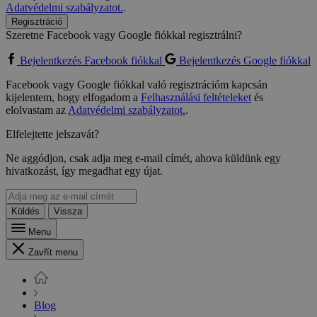
Adatvédelmi szabályzatot.
.
Regisztráció
Szeretne Facebook vagy Google fiókkal regisztrálni?
Bejelentkezés Facebook fiókkal
Bejelentkezés Google fiókkal
Facebook vagy Google fiókkal való regisztrációm kapcsán
kijelentem, hogy elfogadom a
Felhasználási feltételeket
és
elolvastam az
Adatvédelmi szabályzatot.
.
Elfelejtette jelszavát?
Ne aggódjon, csak adja meg e-mail címét, ahova küldünk egy
hivatkozást, így megadhat egy újat.
Küldés
Vissza
Menu
Zavřít menu
Blog