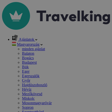
Ajánlatok
Magyarország
minden ajánlat
Balaton
Bogács
Budapest
Bük
Eger
Egerszalók
Győr
Hajdúszoboszló
Hévíz
Mezőkövesd
Miskolc
Mosonmagyaróvár
Sopron
Szentgotthárd