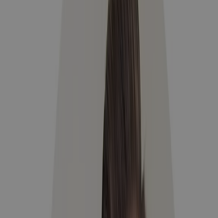
Személyesen ellenőrizve:
Vendégvélemény a 4*-os Allure Healthy
Hotel & Spa szállodáról