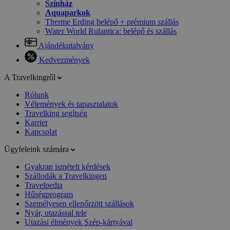
Színház
Aquaparkok
Therme Erding belépő + prémium szállás
Water World Rulantica: belépő és szállás
Ajándékutalvány
Kedvezmények
A Travelkingről
Rólunk
Vélemények és tapasztalatok
Travelking segítség
Karrier
Kapcsolat
Ügyfeleink számára
Gyakran ismételt kérdések
Szállodák a Travelkingen
Travelpedia
Hűségprogram
Személyesen ellenőrzött szállások
Nyár, utazással tele
Utazási élmények Szép-kártyával