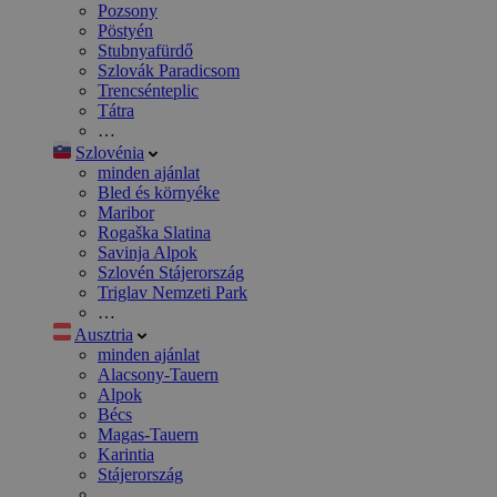
Pozsony
Pöstyén
Stubnyafürdő
Szlovák Paradicsom
Trencsénteplic
Tátra
…
Szlovénia
minden ajánlat
Bled és környéke
Maribor
Rogaška Slatina
Savinja Alpok
Szlovén Stájerország
Triglav Nemzeti Park
…
Ausztria
minden ajánlat
Alacsony-Tauern
Alpok
Bécs
Magas-Tauern
Karintia
Stájerország
…