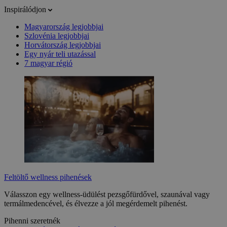
Inspirálódjon
Magyarország legjobbjai
Szlovénia legjobbjai
Horvátország legjobbjai
Egy nyár teli utazással
7 magyar régió
Feltöltő wellness pihenések
Válasszon egy wellness-üdülést pezsgőfürdővel, szaunával vagy
termálmedencével, és élvezze a jól megérdemelt pihenést.
Pihenni szeretnék