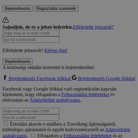
Bejelentkezés
Regisztrálni szeretnék
Sajnáljuk, de ez a jelszó helytelen.
Elfelejtette jelszavát?
Elfelejtette jelszavát?
Kérjen újat!
Bejelentkezés
A közösségi oldalán keresztül is bejelentkezhet:
Bejelentkezés Facebook fiókkal
Bejelentkezés Google fiókkal
Facebook vagy Google fiókkal való regisztrációm kapcsán
kijelentem, hogy elfogadom a
Felhasználási feltételeket
és
elolvastam az
Adatvédelmi szabályzatot.
.
Értesülni akarok e-mailben a Travelking újdonságairól,
különleges ajánlatairól és egyéb kedvezményeiről az
Adatvédelmi
szabályzatot.
.
Elfogadom a
Felhasználási feltételeket
és az