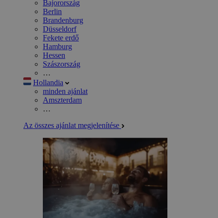
Bajorország
Berlin
Brandenburg
Düsseldorf
Fekete erdő
Hamburg
Hessen
Szászország
…
Hollandia
minden ajánlat
Amszterdam
…
Az összes ajánlat megjelenítése