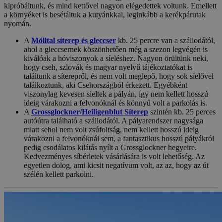
kipróbáltunk, és mind kettővel nagyon elégedettek voltunk. Emellett
a környéket is besétáltuk a kutyánkkal, leginkább a kerékpárutak
nyomán.
A
Mölltal síterep és gleccser
kb. 25 percre van a szállodától,
ahol a gleccsernek köszönhetően még a szezon legvégén is
kiválóak a hóviszonyok a síeléshez. Nagyon örültünk neki,
hogy cseh, szlovák és magyar nyelvű tájékoztatókat is
találtunk a síterepről, és nem volt meglepő, hogy sok síelővel
találkoztunk, aki Csehországból érkezett. Egyébként
viszonylag kevesen síeltek a pályán, így nem kellett hosszú
ideig várakozni a felvonóknál és könnyű volt a parkolás is.
A
Grossglockner/Heiligenblut Síterep
szintén kb. 25 perces
autóútra található a szállodától. A pályarendszer nagysága
miatt sehol nem volt zsúfoltság, nem kellett hosszú ideig
várakozni a felvonóknál sem, a fantasztikus hosszú pályákról
pedig csodálatos kilátás nyílt a Grossglockner hegyeire.
Kedvezményes síbérletek vásárlására is volt lehetőség. Az
egyetlen dolog, ami kicsit negatívum volt, az az, hogy az út
szélén kellett parkolni.