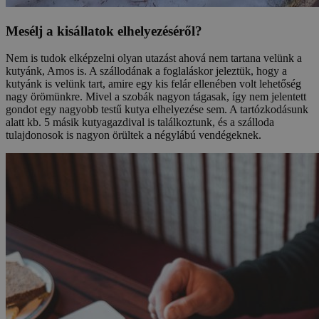
Mesélj a kisállatok elhelyezéséről?
Nem is tudok elképzelni olyan utazást ahová nem tartana velünk a
kutyánk, Amos is. A szállodának a foglaláskor jeleztük, hogy a
kutyánk is velünk tart, amire egy kis felár ellenében volt lehetőség
nagy örömünkre. Mivel a szobák nagyon tágasak, így nem jelentett
gondot egy nagyobb testű kutya elhelyezése sem. A tartózkodásunk
alatt kb. 5 másik kutyagazdival is találkoztunk, és a szálloda
tulajdonosok is nagyon örültek a négylábú vendégeknek.