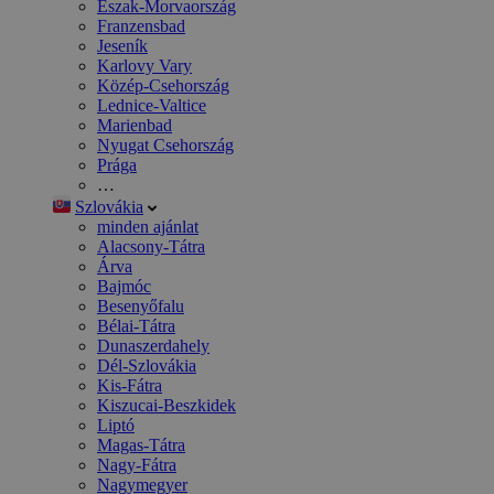
Észak-Morvaország
Franzensbad
Jeseník
Karlovy Vary
Közép-Csehország
Lednice-Valtice
Marienbad
Nyugat Csehország
Prága
…
Szlovákia
minden ajánlat
Alacsony-Tátra
Árva
Bajmóc
Besenyőfalu
Bélai-Tátra
Dunaszerdahely
Dél-Szlovákia
Kis-Fátra
Kiszucai-Beszkidek
Liptó
Magas-Tátra
Nagy-Fátra
Nagymegyer