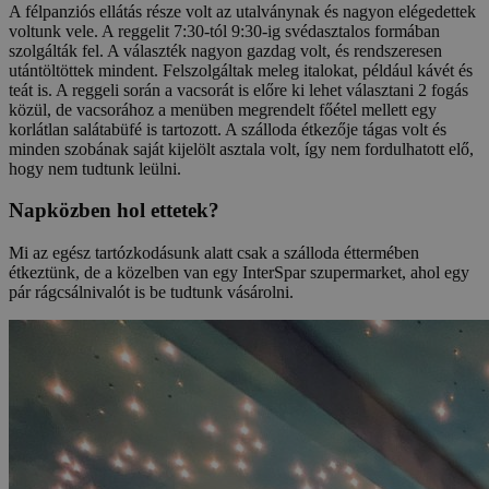
A félpanziós ellátás része volt az utalványnak és nagyon elégedettek
voltunk vele. A reggelit 7:30-tól 9:30-ig svédasztalos formában
szolgálták fel. A választék nagyon gazdag volt, és rendszeresen
utántöltöttek mindent. Felszolgáltak meleg italokat, például kávét és
teát is. A reggeli során a vacsorát is előre ki lehet választani 2 fogás
közül, de vacsorához a menüben megrendelt főétel mellett egy
korlátlan salátabüfé is tartozott. A szálloda étkezője tágas volt és
minden szobának saját kijelölt asztala volt, így nem fordulhatott elő,
hogy nem tudtunk leülni.
Napközben hol ettetek?
Mi az egész tartózkodásunk alatt csak a szálloda éttermében
étkeztünk, de a közelben van egy InterSpar szupermarket, ahol egy
pár rágcsálnivalót is be tudtunk vásárolni.