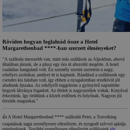
Röviden hogyan foglalnád össze a Hotel
Margarethenbad ****-ban szerzett élményeket?
"A szálloda messzebb van, mint más szállások az Alpokban, ahová
általában járunk, de a plusz egy óra út abszolút megérte. A hotel
családias hangulatú volt. Én személy szerint szeretem a nagy,
erkélyes szobákat, amilyet itt is kaptunk. Ráadásul a szállásunk egy
csendes kis faluban volt, így ebben a nyugalomban rendkívül jól
aludtunk éjszaka. Az erkélyről reggelente a gyönyörű napsütötte
hegyek látványa fogadott. Az ételek is nagyszerűek voltak. Kutyával
érkeztünk, így örültünk a közeli erdőnek és folyónak. Nagyon jól
éreztük magunkat."
👍 A Hotel Margarethenbad **** szállodát Peter, a Travelking
csapatának tagja személyesen ellenőrizte, és nyugodt szívvel ajánlja
mindenkinek. További személyesen ellenőrzött szállásaink
ide