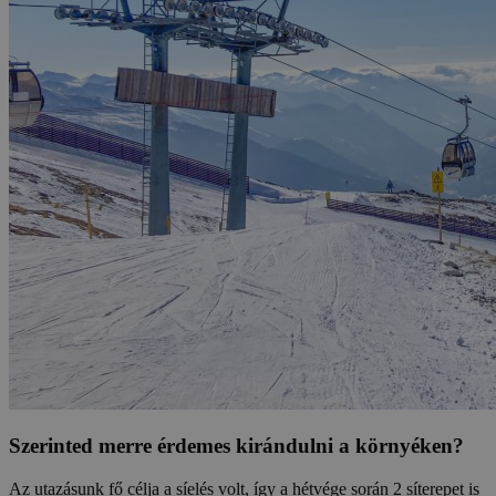
Szerinted merre érdemes kirándulni a környéken?
Az utazásunk fő célja a síelés volt, így a hétvége során 2 síterepet is