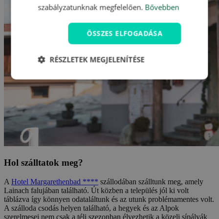
szabályzatunknak megfelelően.
Bővebben
ÖSSZES ELFOGADÁSA
RÉSZLETEK MEGJELENÍTÉSE
Hol szálltatok meg?
A
Hotel Margarethenbad ****
szállodában szálltunk meg, amely
Lainach falujában található. Út közben a település jól ki volt
táblázva így könnyen odataláltunk és az utunk problémamentes volt.
A szálloda csodás helyen található, a hegyek és az Alpok
szerelmesei nem csak a téli szezonban élvezhetik a közeli sípályák