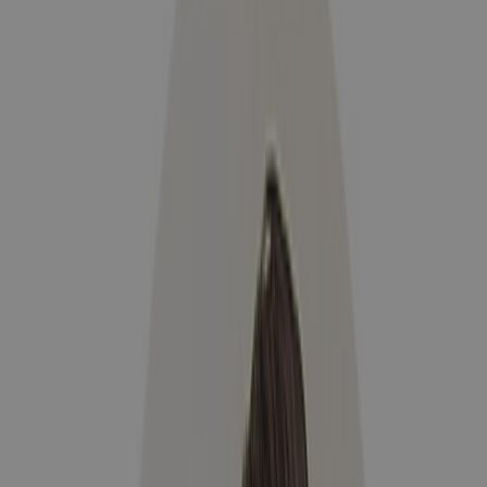
Peter Kóša
Vezérigazgató
Frissített: 8. 8. 2026
Érdekes cikkek