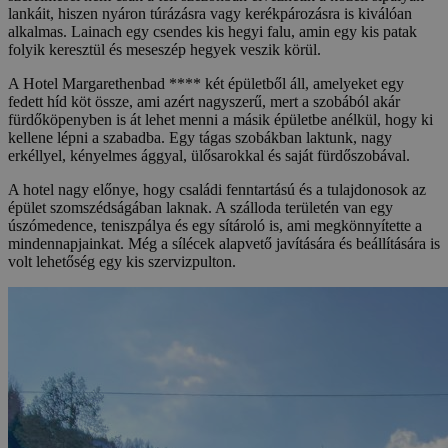
lankáit, hiszen nyáron túrázásra vagy kerékpározásra is kiválóan
alkalmas. Lainach egy csendes kis hegyi falu, amin egy kis patak
folyik keresztül és meseszép hegyek veszik körül.
A Hotel Margarethenbad **** két épületből áll, amelyeket egy
fedett híd köt össze, ami azért nagyszerű, mert a szobából akár
fürdőköpenyben is át lehet menni a másik épületbe anélkül, hogy ki
kellene lépni a szabadba. Egy tágas szobákban laktunk, nagy
erkéllyel, kényelmes ággyal, ülősarokkal és saját fürdőszobával.
A hotel nagy előnye, hogy családi fenntartású és a tulajdonosok az
épület szomszédságában laknak. A szálloda területén van egy
úszómedence, teniszpálya és egy sítároló is, ami megkönnyítette a
mindennapjainkat. Még a sílécek alapvető javítására és beállítására is
volt lehetőség egy kis szervizpulton.