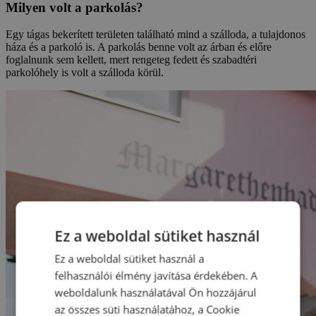
Milyen volt a parkolás?
Egy tágas bekerített területen található mind a szálloda, a tulajdonos
háza és a parkoló is. A parkolás benne volt az árban és előre
foglalnunk sem kellett, mert rengeteg fedett és szabadtéri
parkolóhely is volt a szálloda körül.
Ez a weboldal sütiket használ
Ez a weboldal sütiket használ a
felhasználói élmény javítása érdekében. A
weboldalunk használatával Ön hozzájárul
az összes süti használatához, a Cookie