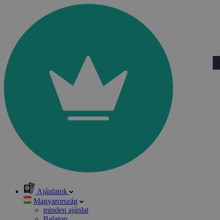
Ajánlatok
Magyarország
minden ajánlat
Balaton