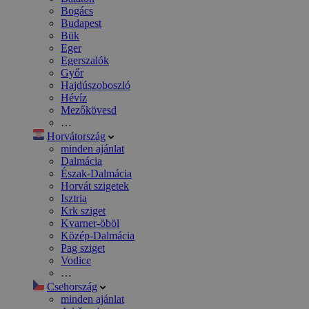
Bogács
Budapest
Bük
Eger
Egerszalók
Győr
Hajdúszoboszló
Hévíz
Mezőkövesd
…
Horvátország
minden ajánlat
Dalmácia
Észak-Dalmácia
Horvát szigetek
Isztria
Krk sziget
Kvarner-öböl
Közép-Dalmácia
Pag sziget
Vodice
…
Csehország
minden ajánlat