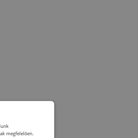
lunk
nak megfelelően.