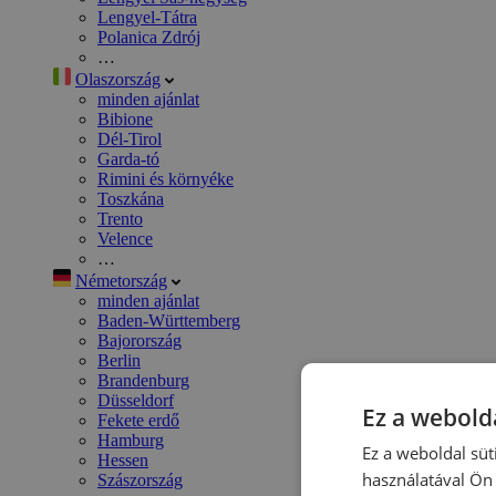
Lengyel-Tátra
Polanica Zdrój
…
Olaszország
minden ajánlat
Bibione
Dél-Tirol
Garda-tó
Rimini és környéke
Toszkána
Trento
Velence
…
Németország
minden ajánlat
Baden-Württemberg
Bajorország
Berlin
Brandenburg
Düsseldorf
Ez a webolda
Fekete erdő
Hamburg
Ez a weboldal süt
Hessen
használatával Ön 
Szászország