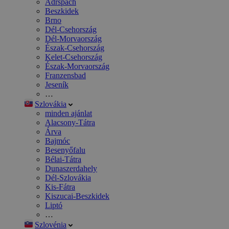
Adršpach
Beszkidek
Brno
Dél-Csehország
Dél-Morvaország
Észak-Csehország
Kelet-Csehország
Észak-Morvaország
Franzensbad
Jeseník
…
Szlovákia
minden ajánlat
Alacsony-Tátra
Árva
Bajmóc
Besenyőfalu
Bélai-Tátra
Dunaszerdahely
Dél-Szlovákia
Kis-Fátra
Kiszucai-Beszkidek
Liptó
…
Szlovénia