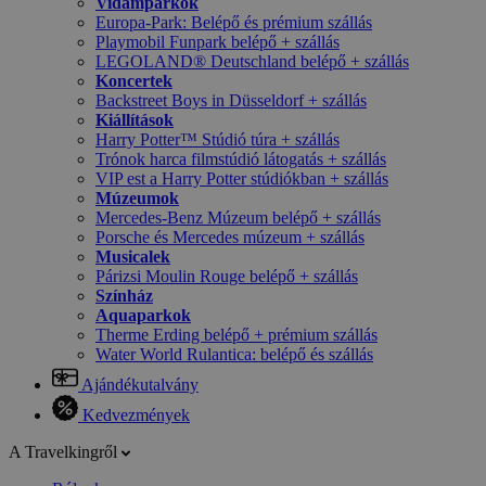
Vidámparkok
Europa-Park: Belépő és prémium szállás
Playmobil Funpark belépő + szállás
LEGOLAND® Deutschland belépő + szállás
Koncertek
Backstreet Boys in Düsseldorf + szállás
Kiállítások
Harry Potter™ Stúdió túra + szállás
Trónok harca filmstúdió látogatás + szállás
VIP est a Harry Potter stúdiókban + szállás
Múzeumok
Mercedes-Benz Múzeum belépő + szállás
Porsche és Mercedes múzeum + szállás
Musicalek
Párizsi Moulin Rouge belépő + szállás
Színház
Aquaparkok
Therme Erding belépő + prémium szállás
Water World Rulantica: belépő és szállás
Ajándékutalvány
Kedvezmények
A Travelkingről