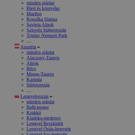
minden ajánlat
Bled és környéke
Maribor
Rogaška Slatina
Savinja Alpok
Szlovén Stájerország
Triglav Nemzeti Park
…
Ausztria
minden ajánlat
Alacsony-Tauern
Alpok
Bécs
Magas-Tauern
Karintia
Stájerország
…
Lengyelország
minden ajánlat
Balti-tenger
Krakkó
Kladsko-medence
Lengyel Beszkidek
Lengyel Óriás-hegység
Lengyel Sas-hegység