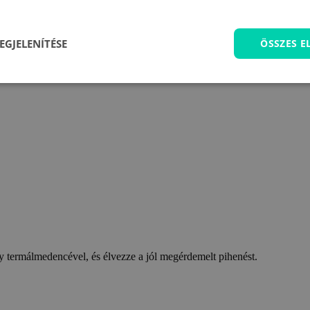
EGJELENÍTÉSE
ÖSSZES 
 termálmedencével, és élvezze a jól megérdemelt pihenést.