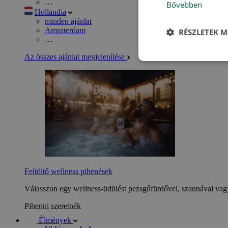
…
Bővebben
Hollandia
minden ajánlat
Amszterdam
RÉSZLETEK M
…
Az összes ajánlat megjelenítése
Feltöltő wellness pihenések
Válasszon egy wellness-üdülést pezsgőfürdővel, szaunával vagy
Pihenni szeretnék
Élmények