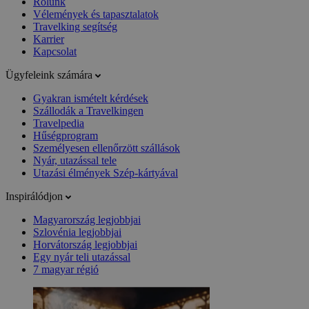
Rólunk
Vélemények és tapasztalatok
Travelking segítség
Karrier
Kapcsolat
Ügyfeleink számára
Gyakran ismételt kérdések
Szállodák a Travelkingen
Travelpedia
Hűségprogram
Személyesen ellenőrzött szállások
Nyár, utazással tele
Utazási élmények Szép-kártyával
Inspirálódjon
Magyarország legjobbjai
Szlovénia legjobbjai
Horvátország legjobbjai
Egy nyár teli utazással
7 magyar régió