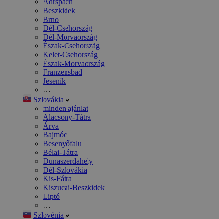
Adršpach
Beszkidek
Brno
Dél-Csehország
Dél-Morvaország
Észak-Csehország
Kelet-Csehország
Észak-Morvaország
Franzensbad
Jeseník
…
Szlovákia
minden ajánlat
Alacsony-Tátra
Árva
Bajmóc
Besenyőfalu
Bélai-Tátra
Dunaszerdahely
Dél-Szlovákia
Kis-Fátra
Kiszucai-Beszkidek
Liptó
…
Szlovénia