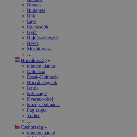
Bogács
Budapest
Bük
Eger
Egerszalók
Győr
Hajdúszoboszló
Hévíz
Mezőkövesd
…
Horvátország
minden ajánlat
Dalmácia
Észak-Dalmácia
Horvát szigetek
Isztria
Krk sziget
Kvarner-öböl
Közép-Dalmácia
Pag sziget
Vodice
…
Csehország
minden ajánlat