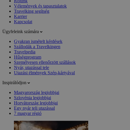
Rólunk
Vélemények és tapasztalatok
Travelking segítség
Karrier
Kapcsolat
Ügyfeleink számára
Gyakran ismételt kérdések
Szállodák a Travelkingen
Travelpedia
Hűségprogram
Személyesen ellenőrzött szállások
Nyár, utazással tele
Utazási élmények Szép-kártyával
Inspirálódjon
Magyarország legjobbjai
Szlovénia legjobbjai
Horvátország legjobbjai
Egy nyár teli utazással
7 magyar régió