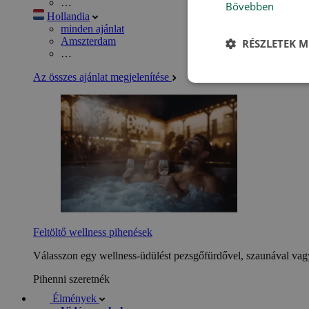
…
Bővebben
Hollandia
minden ajánlat
Amszterdam
RÉSZLETEK M
…
Az összes ajánlat megjelenítése
Feltöltő wellness pihenések
Válasszon egy wellness-üdülést pezsgőfürdővel, szaunával vagy
Pihenni szeretnék
Élmények