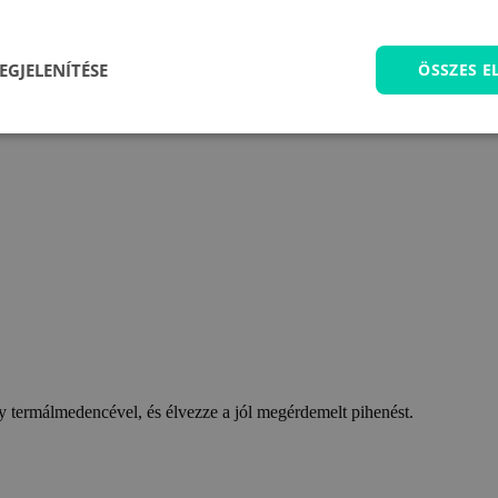
EGJELENÍTÉSE
ÖSSZES 
 termálmedencével, és élvezze a jól megérdemelt pihenést.