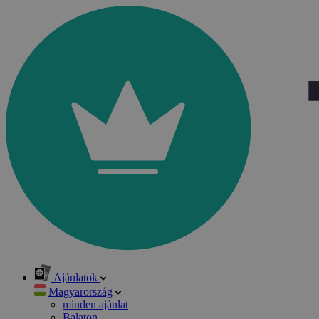
Ajánlatok
Magyarország
minden ajánlat
Balaton