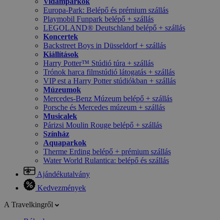
Vidámparkok
Europa-Park: Belépő és prémium szállás
Playmobil Funpark belépő + szállás
LEGOLAND® Deutschland belépő + szállás
Koncertek
Backstreet Boys in Düsseldorf + szállás
Kiállítások
Harry Potter™ Stúdió túra + szállás
Trónok harca filmstúdió látogatás + szállás
VIP est a Harry Potter stúdiókban + szállás
Múzeumok
Mercedes-Benz Múzeum belépő + szállás
Porsche és Mercedes múzeum + szállás
Musicalek
Párizsi Moulin Rouge belépő + szállás
Színház
Aquaparkok
Therme Erding belépő + prémium szállás
Water World Rulantica: belépő és szállás
Ajándékutalvány
Kedvezmények
A Travelkingről