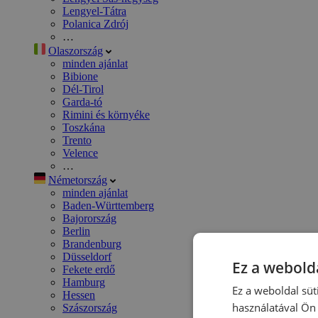
Lengyel-Tátra
Polanica Zdrój
…
Olaszország
minden ajánlat
Bibione
Dél-Tirol
Garda-tó
Rimini és környéke
Toszkána
Trento
Velence
…
Németország
minden ajánlat
Baden-Württemberg
Bajorország
Berlin
Brandenburg
Düsseldorf
Ez a webolda
Fekete erdő
Hamburg
Ez a weboldal süt
Hessen
használatával Ön 
Szászország