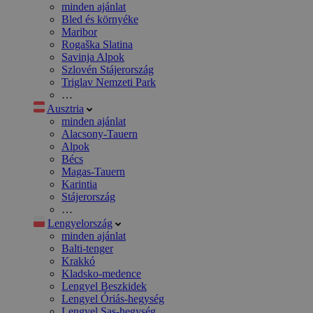
minden ajánlat
Bled és környéke
Maribor
Rogaška Slatina
Savinja Alpok
Szlovén Stájerország
Triglav Nemzeti Park
…
Ausztria
minden ajánlat
Alacsony-Tauern
Alpok
Bécs
Magas-Tauern
Karintia
Stájerország
…
Lengyelország
minden ajánlat
Balti-tenger
Krakkó
Kladsko-medence
Lengyel Beszkidek
Lengyel Óriás-hegység
Lengyel Sas-hegység