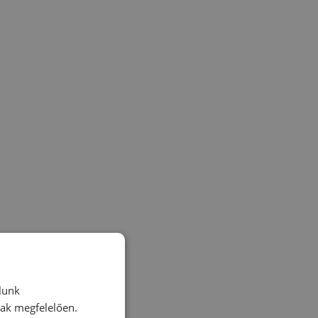
lunk
nak megfelelően.