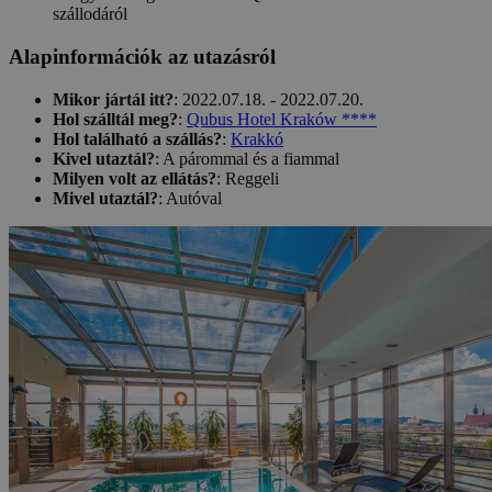
Alapinformációk az utazásról
Mikor jártál itt?
: 2022.07.18. - 2022.07.20.
Hol szálltál meg?
:
Qubus Hotel Kraków ****
Hol található a szállás?
:
Krakkó
Kivel utaztál?
: A párommal és a fiammal
Milyen volt az ellátás?
: Reggeli
Mivel utaztál?
: Autóval