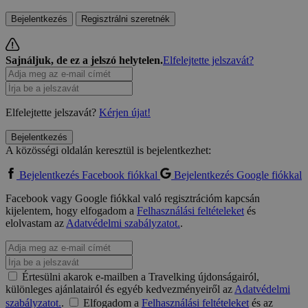
Bejelentkezés
Regisztrálni szeretnék
Sajnáljuk, de ez a jelszó helytelen.
Elfelejtette jelszavát?
Elfelejtette jelszavát?
Kérjen újat!
Bejelentkezés
A közösségi oldalán keresztül is bejelentkezhet:
Bejelentkezés Facebook fiókkal
Bejelentkezés Google fiókkal
Facebook vagy Google fiókkal való regisztrációm kapcsán
kijelentem, hogy elfogadom a
Felhasználási feltételeket
és
elolvastam az
Adatvédelmi szabályzatot.
.
Értesülni akarok e-mailben a Travelking újdonságairól,
különleges ajánlatairól és egyéb kedvezményeiről az
Adatvédelmi
szabályzatot.
.
Elfogadom a
Felhasználási feltételeket
és az