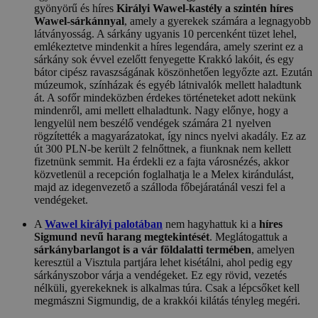
gyönyörű és híres
Királyi Wawel-kastély a szintén híres
Wawel-sárkánnyal
, amely a gyerekek számára a legnagyobb
látványosság. A sárkány ugyanis 10 percenként tüzet lehel,
emlékeztetve mindenkit a híres legendára, amely szerint ez a
sárkány sok évvel ezelőtt fenyegette Krakkó lakóit, és egy
bátor cipész ravaszságának köszönhetően legyőzte azt. Ezután
múzeumok, színházak és egyéb látnivalók mellett haladtunk
át. A sofőr mindeközben érdekes történeteket adott nekünk
mindenről, ami mellett elhaladtunk. Nagy előnye, hogy a
lengyelül nem beszélő vendégek számára 21 nyelven
rögzítették a magyarázatokat, így nincs nyelvi akadály. Ez az
út 300 PLN-be került 2 felnőttnek, a fiunknak nem kellett
fizetnünk semmit. Ha érdekli ez a fajta városnézés, akkor
közvetlenül a recepción foglalhatja le a Melex kirándulást,
majd az idegenvezető a szálloda főbejáratánál veszi fel a
vendégeket.
A
Wawel királyi palotában
nem hagyhattuk ki a
híres
Sigmund nevű harang megtekintését
. Meglátogattuk a
sárkánybarlangot is a vár földalatti termében
, amelyen
keresztül a Visztula partjára lehet kisétálni, ahol pedig egy
sárkányszobor várja a vendégeket. Ez egy rövid, vezetés
nélküli, gyerekeknek is alkalmas túra. Csak a lépcsőket kell
megmászni Sigmundig, de a krakkói kilátás tényleg megéri.