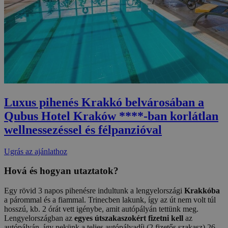
Luxus pihenés Krakkó belvárosában a
Qubus Hotel Kraków ****-ban korlátlan
wellnessezéssel és félpanzióval
Ugrás az ajánlathoz
Hová és hogyan utaztatok?
Egy rövid 3 napos pihenésre indultunk a lengyelországi
Krakkóba
a párommal és a fiammal. Trinecben lakunk, így az út nem volt túl
hosszú, kb. 2 órát vett igénybe, amit autópályán tettünk meg.
Lengyelországban az
egyes útszakaszokért fizetni kell
az
autópályán, így nekünk a teljes autópályadíj (2 fizetős szakasz) 26