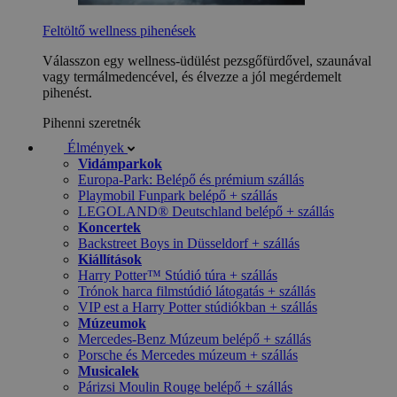
Feltöltő wellness pihenések
Válasszon egy wellness-üdülést pezsgőfürdővel, szaunával
vagy termálmedencével, és élvezze a jól megérdemelt
pihenést.
Pihenni szeretnék
Élmények
Vidámparkok
Europa-Park: Belépő és prémium szállás
Playmobil Funpark belépő + szállás
LEGOLAND® Deutschland belépő + szállás
Koncertek
Backstreet Boys in Düsseldorf + szállás
Kiállítások
Harry Potter™ Stúdió túra + szállás
Trónok harca filmstúdió látogatás + szállás
VIP est a Harry Potter stúdiókban + szállás
Múzeumok
Mercedes-Benz Múzeum belépő + szállás
Porsche és Mercedes múzeum + szállás
Musicalek
Párizsi Moulin Rouge belépő + szállás