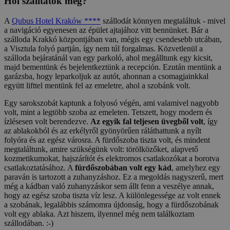
Hol szálltatok meg?
A
Qubus Hotel Kraków ****
szállodát könnyen megtaláltuk - mivel
a navigáció egyenesen az épület ajtajához vitt bennünket. Bár a
szálloda Krakkó központjában van, mégis egy csendesebb utcában,
a Visztula folyó partján, így nem túl forgalmas. Közvetlenül a
szálloda bejáratánál van egy parkoló, ahol megálltunk egy kicsit,
majd bementünk és bejelentkeztünk a recepción. Ezután mentünk a
garázsba, hogy leparkoljuk az autót, ahonnan a csomagjainkkal
együtt lifttel mentünk fel az emeletre, ahol a szobánk volt.
Egy sarokszobát kaptunk a folyosó végén, ami valamivel nagyobb
volt, mint a legtöbb szoba az emeleten. Tetszett, hogy modern és
ízlésesen volt berendezve.
Az egyik fal teljesen üvegből volt
, így
az ablakokból és az erkélyről gyönyörűen ráláthattunk a nyílt
folyóra és az egész városra. A fürdőszoba tiszta volt, és mindent
megtaláltunk, amire szükségünk volt: törölközőket, alapvető
kozmetikumokat, hajszárítót és elektromos csatlakozókat a borotva
csatlakoztatásához. A
fürdőszobában volt egy kád
, amelyhez egy
paraván is tartozott a zuhanyzáshoz. Ez a megoldás nagyszerű, mert
még a kádban való zuhanyzáskor sem állt fenn a veszélye annak,
hogy az egész szoba tiszta víz lesz. A különlegessége az volt ennek
a szobának, legalábbis számomra újdonság, hogy a fürdőszobának
volt egy ablaka. Azt hiszem, ilyennel még nem találkoztam
szállodában. :-)