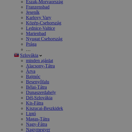
Észak-Morvaország
Franzensbad
Jeseník
Karlovy Vary
Közép-Csehország
Lednice-Valtice
Marienbad
Nyugat Csehország
Prága
…
Szlovákia
minden ajánlat
Alacsony-Tátra
Árva
Bajmóc
Besenyőfalu
Bélai-Tátra
Dunaszerdahely
Dél-Szlovákia
Kis-Fátra
Kiszucai-Beszkidek
Liptó
Magas-Tátra
Nagy-Fátra
Nagymegyer