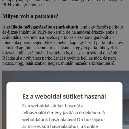
PLN volt egy irányba.
Milyen volt a parkolás?
A
szálloda mélygarázsában parkoltunk
, ami egy fizetős parkoló
és éjszakánként 60 PLN-be került, de ha autóval érkezik ebbe a
szállodába, szerintem a fizetős parkolás a szálloda garázsában
mindenképpen megéri. Biztos helyet kap egy lezárt parkolóban, és
nem kell aggódnia semmi miatt. Vannak egyéb parkolóhelyek is
közvetlenül a szállodával szemben is, de az sem sokkal olcsóbb.
Ráadásul a nyilvános parkolásnál figyelnie kell az időt, és nem
biztos, hogy talál szabad helyet, miután hazaért a kirándulásról.
Ez a weboldal sütiket használ
Ez a weboldal sütiket használ a
felhasználói élmény javítása érdekében. A
weboldalunk használatával Ön hozzájárul
az összes süti használatához, a Cookie