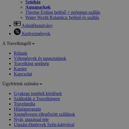
Színház
Aquaparkok
Therme Erding belépő + prémium szállás
Water World Rulantica: belépő és szállás
Ajándékutalvány
Kedvezmények
A Travelkingről
Rólunk
Vélemények és tapasztalatok
Travelking segítség
Karrier
Kapcsolat
Ügyfeleink számára
Gyakran ismételt kérdések
Szállodák a Travelkingen
Travelpedia
Hűségprogram
Személyesen ellenőrzött szállások
Nyár, utazással tele
Utazási élmények Szép-kártyával