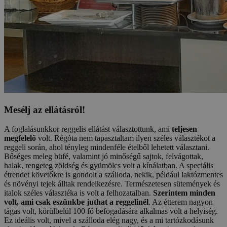
Mesélj az ellátásról!
A foglalásunkkor reggelis ellátást választottunk, ami
teljesen
megfelelő
volt. Régóta nem tapasztaltam ilyen széles választékot a
reggeli során, ahol tényleg mindenféle ételből lehetett választani.
Bőséges meleg büfé, valamint jó minőségű sajtok, felvágottak,
halak, rengeteg zöldség és gyümölcs volt a kínálatban. A speciális
étrendet követőkre is gondolt a szálloda, nekik, például laktózmentes
és növényi tejek álltak rendelkezésre. Természetesen sütemények és
italok széles választéka is volt a felhozatalban.
Szerintem minden
volt, ami csak eszünkbe juthat a reggelinél
. Az étterem nagyon
tágas volt, körülbelül 100 fő befogadására alkalmas volt a helyiség.
Ez ideális volt, mivel a szálloda elég nagy, és a mi tartózkodásunk