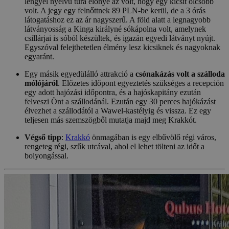
lengyel nyelvű túra előnye az volt, hogy egy kicsit olcsóbb
volt. A jegy egy felnőttnek 89 PLN-be kerül, de a 3 órás
látogatáshoz ez az ár nagyszerű. A föld alatt a legnagyobb
látványosság a Kinga királyné sókápolna volt, amelynek
csillárjai is sóból készültek, és igazán egyedi látványt nyújt.
Egyszóval felejthetetlen élmény lesz kicsiknek és nagyoknak
egyaránt.
Egy másik egyedülálló attrakció a
csónakázás volt a szálloda
mólójáról
. Előzetes időpont egyeztetés szükséges a recepción
egy adott hajózási időpontra, és a hajóskapitány ezután
felveszi Önt a szállodánál. Ezután egy 30 perces hajókázást
élvezhet a szállodától a Wawel-kastélyig és vissza. Ez egy
teljesen más szemszögből mutatja majd meg Krakkót.
Végső tipp
:
Krakkó
önmagában is egy elbűvölő régi város,
rengeteg régi, szűk utcával, ahol el lehet tölteni az időt a
bolyongással.