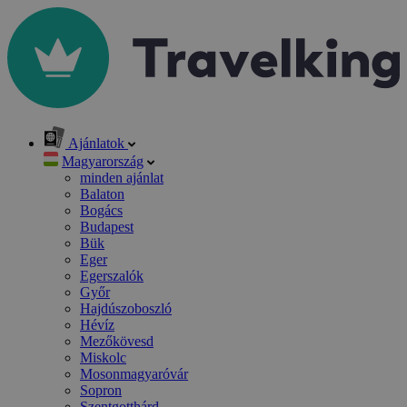
Ajánlatok
Magyarország
minden ajánlat
Balaton
Bogács
Budapest
Bük
Eger
Egerszalók
Győr
Hajdúszoboszló
Hévíz
Mezőkövesd
Miskolc
Mosonmagyaróvár
Sopron
Szentgotthárd