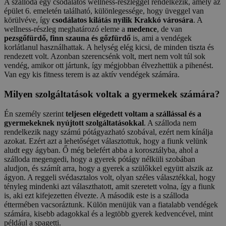
A szálloda egy csodálatos wellness-részleggel rendelkezik, amely az
épület 6. emeletén található, különlegessége, hogy üveggel van
körülvéve, így
csodálatos kilátás nyílik Krakkó városára
. A
wellness-részleg meghatározó eleme a
medence
, de van
pezsgőfürdő, finn szauna és gőzfürdő
is, ami a vendégek
korlátlanul használhattak. A helység elég kicsi, de minden tiszta és
rendezett volt. Azonban szerencsénk volt, mert nem volt túl sok
vendég, amikor ott jártunk, így mégjobban élvezhettük a pihenést.
Van egy kis fitness terem is az aktív vendégek számára.
Milyen szolgáltatások voltak a gyermekek számára?
Én személy szerint
teljesen elégedett voltam a szállással és a
gyermekeknek nyújtott szolgáltatásokkal
. A szálloda nem
rendelkezik nagy számú pótágyazható szobával, ezért nem kínálja
azokat. Ezért azt a lehetőséget választottuk, hogy a fiunk velünk
aludt egy ágyban. Ő még belefért abba a korosztályba, ahol a
szálloda megengedi, hogy a gyerek pótágy nélküli szobában
aludjon, és számít arra, hogy a gyerek a szülőkkel együtt alszik az
ágyon. A reggeli svédasztalos volt, olyan széles választékkal, hogy
tényleg mindenki azt választhatott, amit szeretett volna, így a fiunk
is, aki ezt kifejezetten élvezte. A második este is a szálloda
éttermében vacsoráztunk. Külön menüjük van a fiatalabb vendégek
számára, kisebb adagokkal és a legtöbb gyerek kedvencével, mint
például a spagetti.