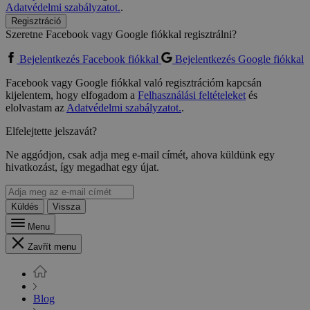
Adatvédelmi szabályzatot.
.
Regisztráció
Szeretne Facebook vagy Google fiókkal regisztrálni?
Bejelentkezés Facebook fiókkal
Bejelentkezés Google fiókkal
Facebook vagy Google fiókkal való regisztrációm kapcsán
kijelentem, hogy elfogadom a
Felhasználási feltételeket
és
elolvastam az
Adatvédelmi szabályzatot.
.
Elfelejtette jelszavát?
Ne aggódjon, csak adja meg e-mail címét, ahova küldünk egy
hivatkozást, így megadhat egy újat.
Küldés
Vissza
Menu
Zavřít menu
Blog