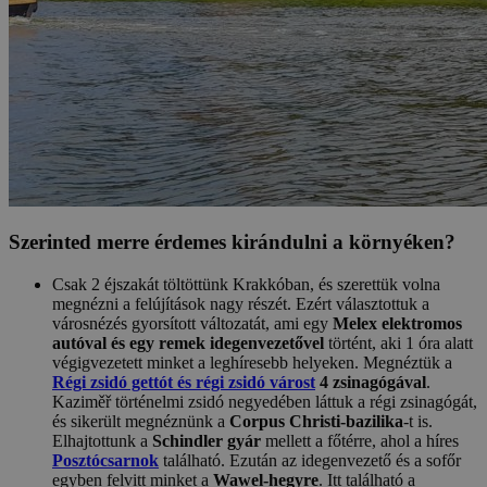
Szerinted merre érdemes kirándulni a környéken?
Csak 2 éjszakát töltöttünk Krakkóban, és szerettük volna
megnézni a felújítások nagy részét. Ezért választottuk a
városnézés gyorsított változatát, ami egy
Melex elektromos
autóval és egy remek idegenvezetővel
történt, aki 1 óra alatt
végigvezetett minket a leghíresebb helyeken. Megnéztük a
Régi zsidó gettót és régi zsidó várost
4 zsinagógával
.
Kaziměř történelmi zsidó negyedében láttuk a régi zsinagógát,
és sikerült megnéznünk a
Corpus Christi-bazilika
-t is.
Elhajtottunk a
Schindler gyár
mellett a főtérre, ahol a híres
Posztócsarnok
található. Ezután az idegenvezető és a sofőr
egyben felvitt minket a
Wawel-hegyre
. Itt található a