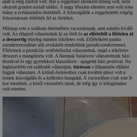
alatt is elég zsúfolt volt. Bár a reggelinél időnként tömeg volt, nem
okozott gondot asztalt találni. A nagy létszám ellenére sem volt soha
hiány a svédasztalos ételekből. A felszolgálók a reggeliztetés végéig
folyamatosan töltötték fel az ételeket.
Másnap este a szálloda éttermében vacsoráztunk, ami szintén kiváló
volt. Az étlapról választottuk ki az ételt és
az előételtől a főételen át
a desszertig
tényleg minden tökéletes volt. Előételként panko
zsemlemorzsában sült avokádót rendeltünk paradicsomkrémmel.
Főételnek a pisztáciás sertésbélszínt választottuk, majd a tökéletes
desszert a mangótorta volt. A fiamnak húslevest választottunk házi
tésztával és egy gyerekkori klasszikust - spagettit házi pestóval. Ha
legközelebb ezt szállodát választjuk,
biztosan
a félpanziós ellátást
fogjuk választani. A kitűnő ételekethez csak további plusz volt a
remek kiszolgálás és a kellemes hangulat. A vacsorához csak este 9-
kor mentünk, a késői visszaérés miatt, de még így is kifogástalan
volt minden.