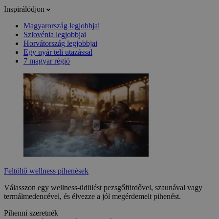
Inspirálódjon
Magyarország legjobbjai
Szlovénia legjobbjai
Horvátország legjobbjai
Egy nyár teli utazással
7 magyar régió
Feltöltő wellness pihenések
Válasszon egy wellness-üdülést pezsgőfürdővel, szaunával vagy
termálmedencével, és élvezze a jól megérdemelt pihenést.
Pihenni szeretnék