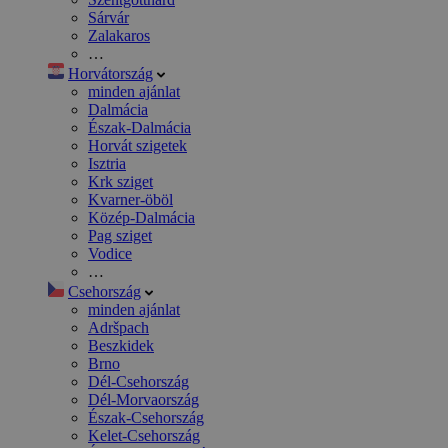
Sárvár
Zalakaros
…
Horvátország
minden ajánlat
Dalmácia
Észak-Dalmácia
Horvát szigetek
Isztria
Krk sziget
Kvarner-öböl
Közép-Dalmácia
Pag sziget
Vodice
…
Csehország
minden ajánlat
Adršpach
Beszkidek
Brno
Dél-Csehország
Dél-Morvaország
Észak-Csehország
Kelet-Csehország