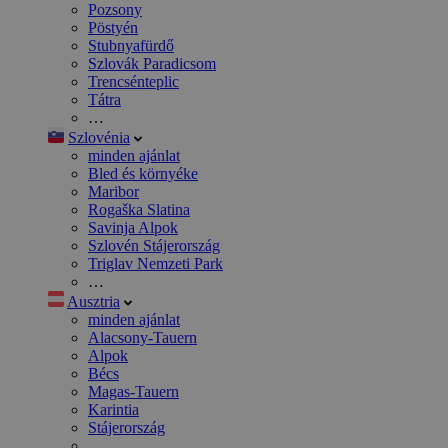
Pozsony
Pöstyén
Stubnyafürdő
Szlovák Paradicsom
Trencsénteplic
Tátra
…
Szlovénia
minden ajánlat
Bled és környéke
Maribor
Rogaška Slatina
Savinja Alpok
Szlovén Stájerország
Triglav Nemzeti Park
…
Ausztria
minden ajánlat
Alacsony-Tauern
Alpok
Bécs
Magas-Tauern
Karintia
Stájerország
…