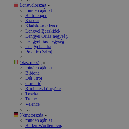
Lengyelország
minden ajánlat
Balti-tenger
Krakkó
Kladsko-medence
Lengyel Beszkidek
Lengyel Óriás-hegység
Lengyel Sas-hegység
Lengyel-Tátra
Polanica Zdrój
…
Olaszország
minden ajánlat
Bibione
Dél-Tirol
Garda-tó
Rimini és környéke
Toszkána
Trento
Velence
…
Németország
minden ajánlat
Baden-Württemberg