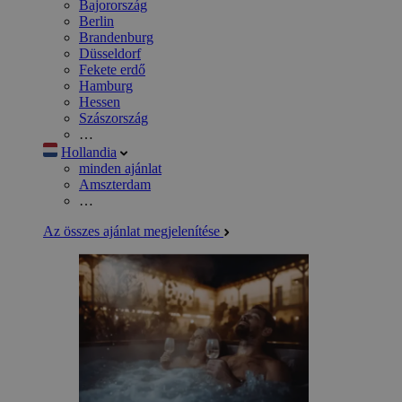
Bajorország
Berlin
Brandenburg
Düsseldorf
Fekete erdő
Hamburg
Hessen
Szászország
…
Hollandia
minden ajánlat
Amszterdam
…
Az összes ajánlat megjelenítése