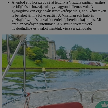
A várból egy hosszabb sétát tettünk a Visztula partján, amihez
az időjárás is hozzájárult, így nagyon kellemes volt. A
gyalogúttól van egy elválasztott kerékpárút is, ahol kétkeréken
is be lehet járni a folyó partját. A Visztulán sok hajó és
gőzhajó úszik, és ha valakit érdekel, bérelhet kajakot is. Mi
ezen az ösvényen jutottunk el a Visztula felett átívelő
gyaloghídhoz és gyalog mentünk vissza a szállodába.