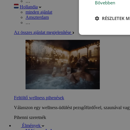
…
Bővebben
Hollandia
minden ajánlat
Amszterdam
RÉSZLETEK M
…
Az összes ajánlat megjelenítése
Feltöltő wellness pihenések
Válasszon egy wellness-üdülést pezsgőfürdővel, szaunával vagy
Pihenni szeretnék
Élmények