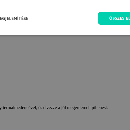
EGJELENÍTÉSE
ÖSSZES 
 termálmedencével, és élvezze a jól megérdemelt pihenést.