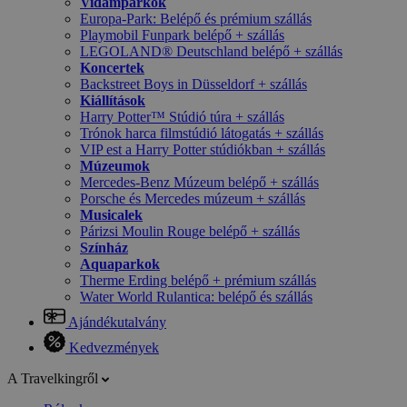
Vidámparkok
Europa-Park: Belépő és prémium szállás
Playmobil Funpark belépő + szállás
LEGOLAND® Deutschland belépő + szállás
Koncertek
Backstreet Boys in Düsseldorf + szállás
Kiállítások
Harry Potter™ Stúdió túra + szállás
Trónok harca filmstúdió látogatás + szállás
VIP est a Harry Potter stúdiókban + szállás
Múzeumok
Mercedes-Benz Múzeum belépő + szállás
Porsche és Mercedes múzeum + szállás
Musicalek
Párizsi Moulin Rouge belépő + szállás
Színház
Aquaparkok
Therme Erding belépő + prémium szállás
Water World Rulantica: belépő és szállás
Ajándékutalvány
Kedvezmények
A Travelkingről