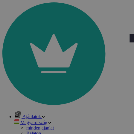
Ajánlatok
Magyarország
minden ajánlat
Balaton