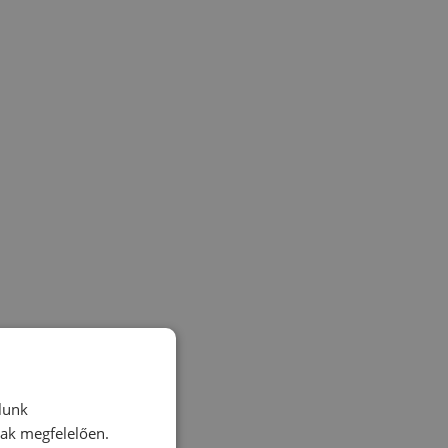
lunk
nak megfelelően.