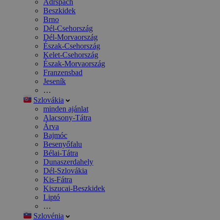
Adršpach
Beszkidek
Brno
Dél-Csehország
Dél-Morvaország
Észak-Csehország
Kelet-Csehország
Észak-Morvaország
Franzensbad
Jeseník
…
Szlovákia
minden ajánlat
Alacsony-Tátra
Árva
Bajmóc
Besenyőfalu
Bélai-Tátra
Dunaszerdahely
Dél-Szlovákia
Kis-Fátra
Kiszucai-Beszkidek
Liptó
…
Szlovénia