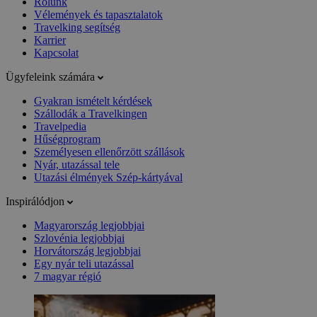
Rólunk
Vélemények és tapasztalatok
Travelking segítség
Karrier
Kapcsolat
Ügyfeleink számára
Gyakran ismételt kérdések
Szállodák a Travelkingen
Travelpedia
Hűségprogram
Személyesen ellenőrzött szállások
Nyár, utazással tele
Utazási élmények Szép-kártyával
Inspirálódjon
Magyarország legjobbjai
Szlovénia legjobbjai
Horvátország legjobbjai
Egy nyár teli utazással
7 magyar régió