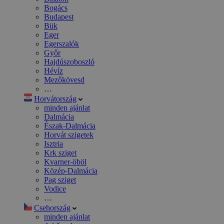
Bogács
Budapest
Bük
Eger
Egerszalók
Győr
Hajdúszoboszló
Hévíz
Mezőkövesd
…
Horvátország
minden ajánlat
Dalmácia
Észak-Dalmácia
Horvát szigetek
Isztria
Krk sziget
Kvarner-öböl
Közép-Dalmácia
Pag sziget
Vodice
…
Csehország
minden ajánlat