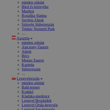
minden ajánlat
Bled és környéke
Maribor
Rogaška Slatina
Savinja Alpok
Szlovén Stájerország
Triglav Nemzeti Park
…
Ausztria
minden ajánlat
Alacsony-Tauern
Alpok
Bécs
Magas-Tauern
Karintia
Stájerország
…
Lengyelország
minden ajánlat
Balti-tenger
Krakkó
Kladsko-medence
Lengyel Beszkidek
Lengyel Óriás-hegység
Lengyel Sas-hegység