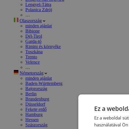
Lengyel-Tátra
Polanica Zdrój
…
Olaszország
minden ajánlat
Bibione
Dél-Tirol
Garda-tó
Rimini és környéke
Toszkána
Trento
Velence
…
Németország
minden ajánlat
Baden-Württemberg
Bajorország
Berlin
Brandenburg
Düsseldorf
Ez a webolda
Fekete erdő
Hamburg
Ez a weboldal süt
Hessen
használatával Ön 
Szászország