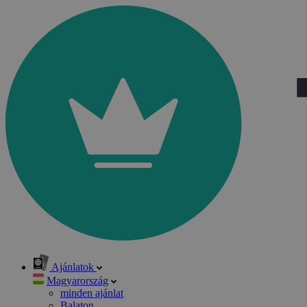
Ajánlatok
Magyarország
minden ajánlat
Balaton