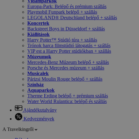
Vidámparkok
Europa-Park: Belépő és prémium szállás
Playmobil Funpark belépő + szállás
LEGOLAND® Deutschland belépő + szállás
Koncertek
Backstreet Boys in Düsseldorf + szállás
Kiállítások
Harry Potter™ Stúdió túra + szállás
Trónok harca filmstúdió látogatás + szállás
VIP est a Harry Potter stúdiókban + szállás
Múzeumok
Mercedes-Benz Múzeum belépő + szállás
Porsche és Mercedes múzeum + szállás
Musicalek
Párizsi Moulin Rouge belépő + szállás
Színház
Aquaparkok
Therme Erding belépő + prémium szállás
Water World Rulantica: belépő és szállás
Ajándékutalvány
Kedvezmények
A Travelkingről