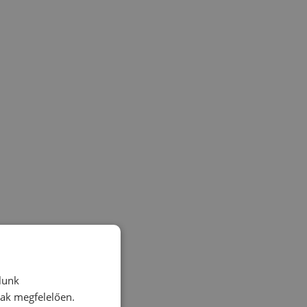
lunk
nak megfelelően.