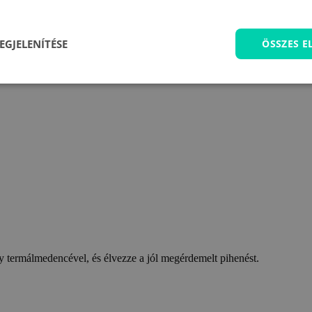
EGJELENÍTÉSE
ÖSSZES 
 termálmedencével, és élvezze a jól megérdemelt pihenést.