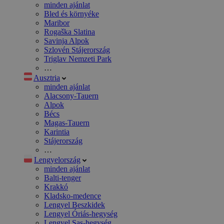
minden ajánlat
Bled és környéke
Maribor
Rogaška Slatina
Savinja Alpok
Szlovén Stájerország
Triglav Nemzeti Park
…
Ausztria
minden ajánlat
Alacsony-Tauern
Alpok
Bécs
Magas-Tauern
Karintia
Stájerország
…
Lengyelország
minden ajánlat
Balti-tenger
Krakkó
Kladsko-medence
Lengyel Beszkidek
Lengyel Óriás-hegység
Lengyel Sas-hegység