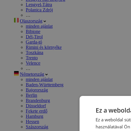
Lengyel-Tátra
Polanica Zdrój
…
Olaszország
minden ajánlat
Bibione
Dél-Tirol
Garda-tó
Rimini és környéke
Toszkána
Trento
Velence
…
Németország
minden ajánlat
Baden-Württemberg
Bajorország
Berlin
Brandenburg
Düsseldorf
Ez a webolda
Fekete erdő
Hamburg
Ez a weboldal süt
Hessen
használatával Ön 
Szászország