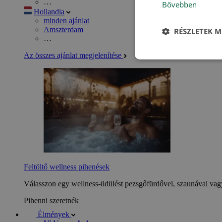
…
Bővebben
Hollandia
minden ajánlat
Amszterdam
RÉSZLETEK M
…
Az összes ajánlat megjelenítése
Feltöltő wellness pihenések
Válasszon egy wellness-üdülést pezsgőfürdővel, szaunával vagy
Pihenni szeretnék
Élmények