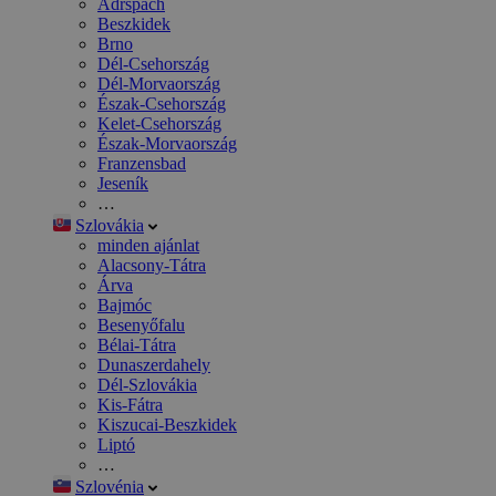
Adršpach
Beszkidek
Brno
Dél-Csehország
Dél-Morvaország
Észak-Csehország
Kelet-Csehország
Észak-Morvaország
Franzensbad
Jeseník
…
Szlovákia
minden ajánlat
Alacsony-Tátra
Árva
Bajmóc
Besenyőfalu
Bélai-Tátra
Dunaszerdahely
Dél-Szlovákia
Kis-Fátra
Kiszucai-Beszkidek
Liptó
…
Szlovénia