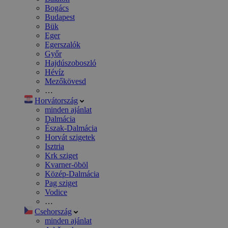
Bogács
Budapest
Bük
Eger
Egerszalók
Győr
Hajdúszoboszló
Hévíz
Mezőkövesd
…
Horvátország
minden ajánlat
Dalmácia
Észak-Dalmácia
Horvát szigetek
Isztria
Krk sziget
Kvarner-öböl
Közép-Dalmácia
Pag sziget
Vodice
…
Csehország
minden ajánlat