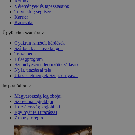
Rólunk
Vélemények és tapasztalatok
Travelking segítség
Karrier
Kapcsolat
Ügyfeleink számára
Gyakran ismételt kérdések
Szállodák a Travelkingen
Travelpedia
Hűségprogram
Személyesen ellenőrzött szállások
Nyár, utazással tele
Utazási élmények Szép-kártyával
Inspirálódjon
Magyarország legjobbjai
Szlovénia legjobbjai
Horvátország legjobbjai
Egy nyár teli utazással
7 magyar régió