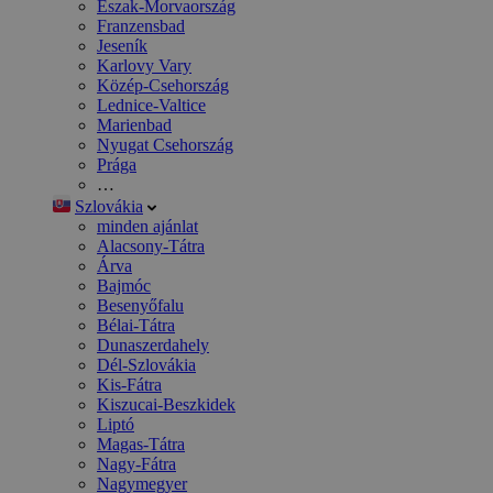
Észak-Morvaország
Franzensbad
Jeseník
Karlovy Vary
Közép-Csehország
Lednice-Valtice
Marienbad
Nyugat Csehország
Prága
…
Szlovákia
minden ajánlat
Alacsony-Tátra
Árva
Bajmóc
Besenyőfalu
Bélai-Tátra
Dunaszerdahely
Dél-Szlovákia
Kis-Fátra
Kiszucai-Beszkidek
Liptó
Magas-Tátra
Nagy-Fátra
Nagymegyer