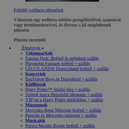
Feltöltő wellness pihenések
Válasszon egy wellness-üdülést pezsgőfürdővel, szaunával
vagy termálmedencével, és élvezze a jól megérdemelt
pihenést.
Pihenni szeretnék
Élmények
Vidámparkok
Europa-Park: Belépő és prémium szállás
Playmobil Funpark belépő + szállás
LEGOLAND® Deutschland belépő + szállás
Koncertek
Backstreet Boys in Düsseldorf + szállás
Kiállítások
Harry Potter™ Stúdió túra + szállás
Trónok harca filmstúdió látogatás + szállás
VIP est a Harry Potter stúdiókban + szállás
Múzeumok
Mercedes-Benz Múzeum belépő + szállás
Porsche és Mercedes múzeum + szállás
Musicalek
Párizsi Moulin Rouge belépő + szállás