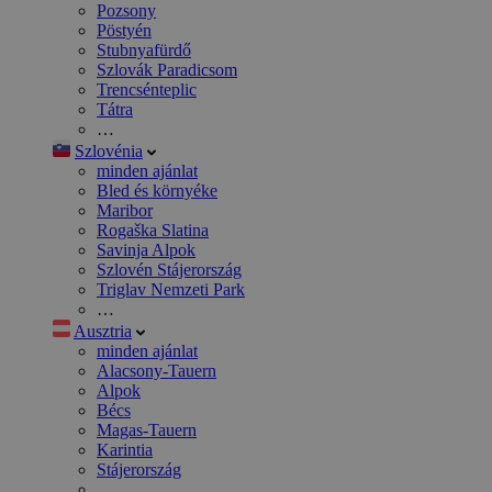
Pozsony
Pöstyén
Stubnyafürdő
Szlovák Paradicsom
Trencsénteplic
Tátra
…
Szlovénia
minden ajánlat
Bled és környéke
Maribor
Rogaška Slatina
Savinja Alpok
Szlovén Stájerország
Triglav Nemzeti Park
…
Ausztria
minden ajánlat
Alacsony-Tauern
Alpok
Bécs
Magas-Tauern
Karintia
Stájerország
…