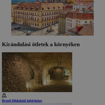
Kirándulási ötletek a környéken
Brnói földalatti labirintus