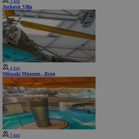
3 km
Jurkovic Villa
4 km
Műszaki Múzeum - Brnó
5 km