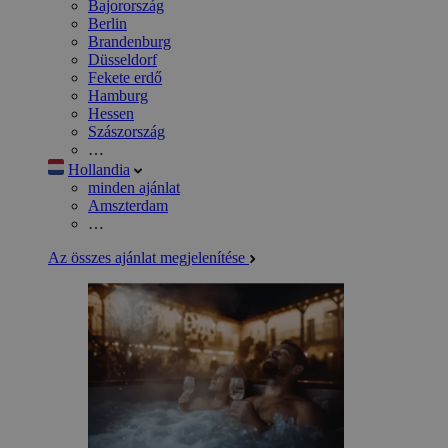
Bajorország
Berlin
Brandenburg
Düsseldorf
Fekete erdő
Hamburg
Hessen
Szászország
…
Hollandia
minden ajánlat
Amszterdam
…
Az összes ajánlat megjelenítése