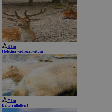
6 km
Holedná vadrezervátum
7 km
Brno-i állatkert