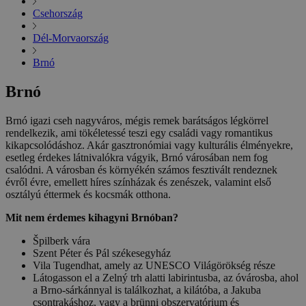
Csehország
Dél-Morvaország
Brnó
Brnó
Brnó igazi cseh nagyváros, mégis remek barátságos légkörrel
rendelkezik, ami tökéletessé teszi egy családi vagy romantikus
kikapcsolódáshoz. Akár gasztronómiai vagy kulturális élményekre,
esetleg érdekes látnivalókra vágyik, Brnó városában nem fog
csalódni. A városban és környékén számos fesztivált rendeznek
évről évre, emellett híres színházak és zenészek, valamint első
osztályú éttermek és kocsmák otthona.
Mit nem érdemes kihagyni Brnóban?
Špilberk vára
Szent Péter és Pál székesegyház
Vila Tugendhat, amely az UNESCO Világörökség része
Látogasson el a Zelný trh alatti labirintusba, az óvárosba, ahol
a Brno-sárkánnyal is találkozhat, a kilátóba, a Jakuba
csontrakáshoz, vagy a brünni obszervatórium és