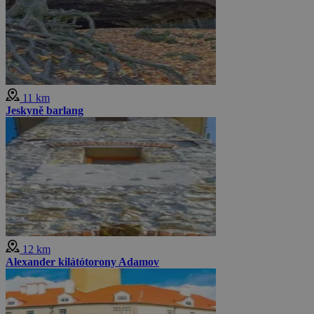
11 km
Jeskyně barlang
12 km
Alexander kilátótorony Adamov