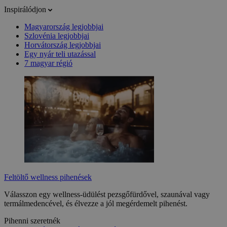
Inspirálódjon
Magyarország legjobbjai
Szlovénia legjobbjai
Horvátország legjobbjai
Egy nyár teli utazással
7 magyar régió
Feltöltő wellness pihenések
Válasszon egy wellness-üdülést pezsgőfürdővel, szaunával vagy
termálmedencével, és élvezze a jól megérdemelt pihenést.
Pihenni szeretnék