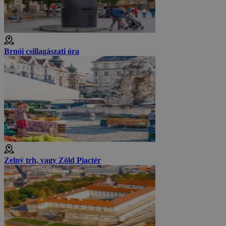
Brnói csillagászati óra
Zelný trh, vagy Zöld Piactér