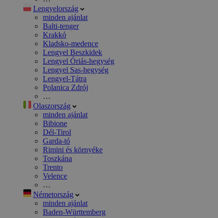
Lengyelország
minden ajánlat
Balti-tenger
Krakkó
Kladsko-medence
Lengyel Beszkidek
Lengyel Óriás-hegység
Lengyel Sas-hegység
Lengyel-Tátra
Polanica Zdrój
…
Olaszország
minden ajánlat
Bibione
Dél-Tirol
Garda-tó
Rimini és környéke
Toszkána
Trento
Velence
…
Németország
minden ajánlat
Baden-Württemberg