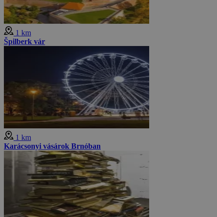
1 km
Špilberk vár
1 km
Karácsonyi vásárok Brnóban