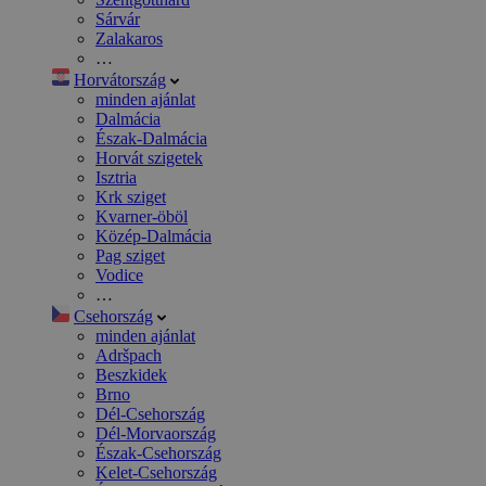
Sárvár
Zalakaros
…
Horvátország
minden ajánlat
Dalmácia
Észak-Dalmácia
Horvát szigetek
Isztria
Krk sziget
Kvarner-öböl
Közép-Dalmácia
Pag sziget
Vodice
…
Csehország
minden ajánlat
Adršpach
Beszkidek
Brno
Dél-Csehország
Dél-Morvaország
Észak-Csehország
Kelet-Csehország