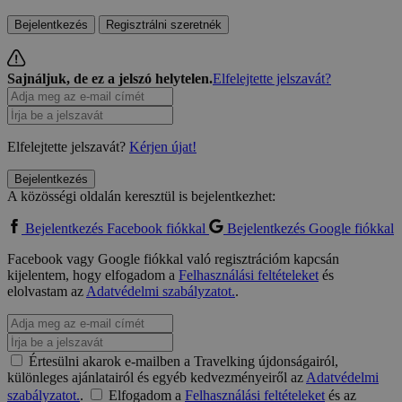
Bejelentkezés
Regisztrálni szeretnék
Sajnáljuk, de ez a jelszó helytelen.
Elfelejtette jelszavát?
Elfelejtette jelszavát?
Kérjen újat!
Bejelentkezés
A közösségi oldalán keresztül is bejelentkezhet:
Bejelentkezés Facebook fiókkal
Bejelentkezés Google fiókkal
Facebook vagy Google fiókkal való regisztrációm kapcsán
kijelentem, hogy elfogadom a
Felhasználási feltételeket
és
elolvastam az
Adatvédelmi szabályzatot.
.
Értesülni akarok e-mailben a Travelking újdonságairól,
különleges ajánlatairól és egyéb kedvezményeiről az
Adatvédelmi
szabályzatot.
.
Elfogadom a
Felhasználási feltételeket
és az