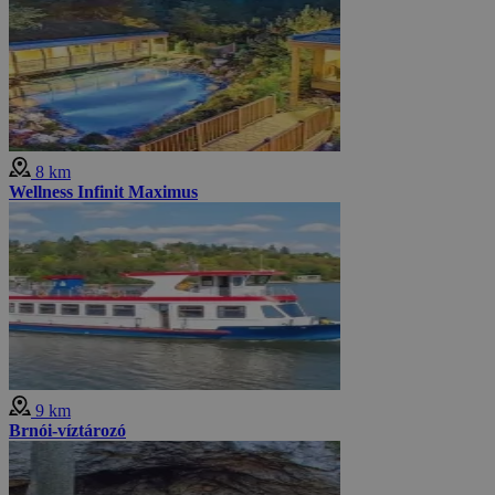
8 km
Wellness Infinit Maximus
9 km
Brnói-víztározó