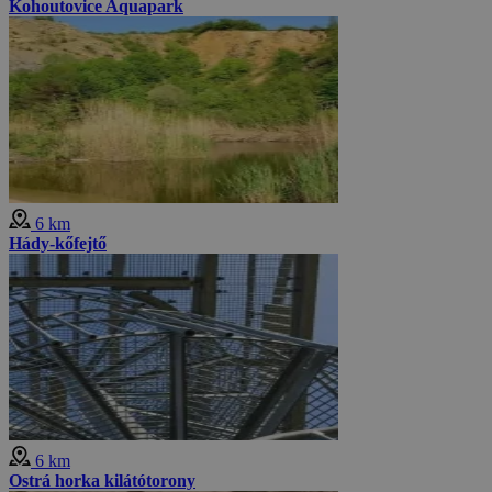
Kohoutovice Aquapark
6 km
Hády-kőfejtő
6 km
Ostrá horka kilátótorony