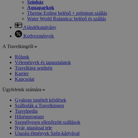
Színház
Aquaparkok
Therme Erding belépő + prémium szállás
Water World Rulantica: belépő és szállás
Ajándékutalvány
Kedvezmények
A Travelkingről
Rólunk
Vélemények és tapasztalatok
Travelking segítség
Karrier
Kapcsolat
Ügyfeleink számára
Gyakran ismételt kérdések
Szállodák a Travelkingen
Travelpedia
Hűségprogram
Személyesen ellenőrzött szállások
Nyár, utazással tele
Utazási élmények Szép-kártyával