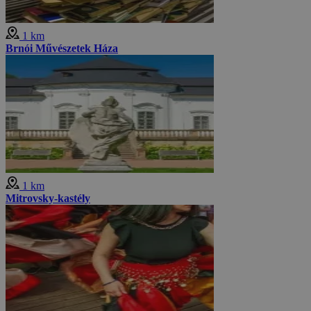
1 km
Brnói Művészetek Háza
1 km
Mitrovsky-kastély