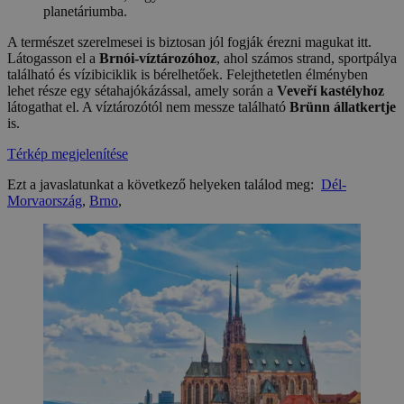
planetáriumba.
A természet szerelmesei is biztosan jól fogják érezni magukat itt.
Látogasson el a
Brnói-víztározóhoz
, ahol számos strand, sportpálya
található és vízibiciklik is bérelhetőek. Felejthetetlen élményben
lehet része egy sétahajókázással, amely során a
Veveří kastélyhoz
látogathat el. A víztározótól nem messze található
Brünn állatkertje
is.
Térkép megjelenítése
Ezt a javaslatunkat a következő helyeken találod meg:
Dél-
Morvaország
,
Brno
,