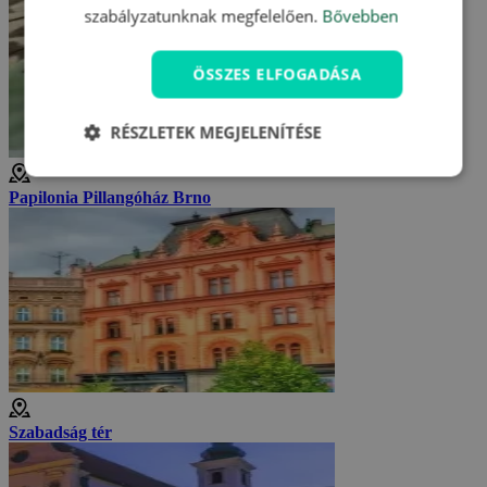
szabályzatunknak megfelelően.
Bővebben
ÖSSZES ELFOGADÁSA
RÉSZLETEK MEGJELENÍTÉSE
Papilonia Pillangóház Brno
Szabadság tér