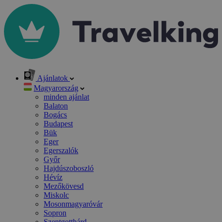
Ajánlatok
Magyarország
minden ajánlat
Balaton
Bogács
Budapest
Bük
Eger
Egerszalók
Győr
Hajdúszoboszló
Hévíz
Mezőkövesd
Miskolc
Mosonmagyaróvár
Sopron
Szentgotthárd