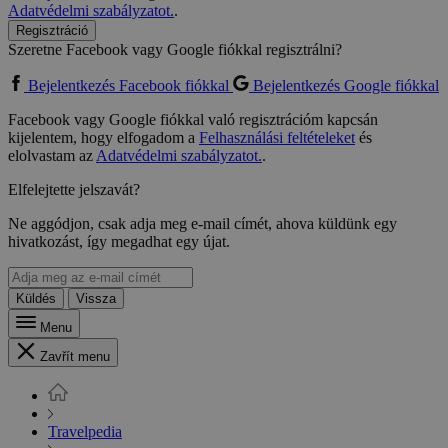
Adatvédelmi szabályzatot.
.
Regisztráció
Szeretne Facebook vagy Google fiókkal regisztrálni?
Bejelentkezés Facebook fiókkal
Bejelentkezés Google fiókkal
Facebook vagy Google fiókkal való regisztrációm kapcsán
kijelentem, hogy elfogadom a
Felhasználási feltételeket
és
elolvastam az
Adatvédelmi szabályzatot.
.
Elfelejtette jelszavát?
Ne aggódjon, csak adja meg e-mail címét, ahova küldünk egy
hivatkozást, így megadhat egy újat.
Küldés
Vissza
Menu
Zavřít menu
Travelpedia