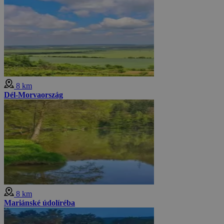
8 km
Dél-Morvaország
8 km
Mariánské údolíréba