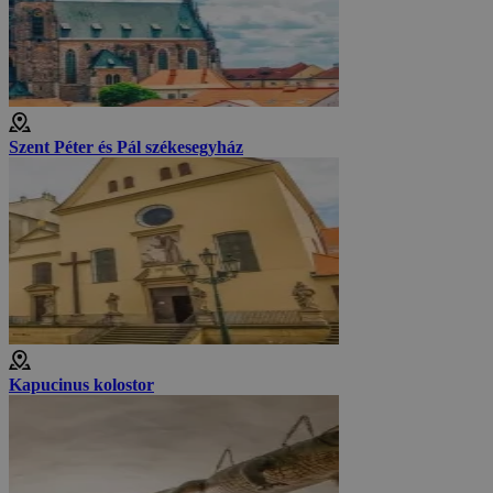
Szent Péter és Pál székesegyház
Kapucinus kolostor